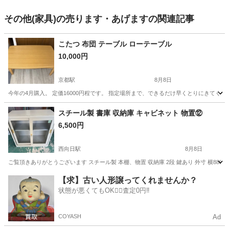
その他(家具)の売ります・あげますの関連記事
こたつ 布団 テーブル ローテーブル
10,000円
京都駅
8月8日
今年の4月購入。 定価16000円程です。 指定場所まで、できるだけ早くとりにきてく
京都
京都市
京都駅
テーブル
ロー
スチール製 書庫 収納庫 キャビネット 物置⑫
6,500円
西向日駅
8月8日
ご覧頂きありがとうございます スチール製 本棚、物置 収納庫 2段 鍵あり 外寸 横880奥行4
京都
長岡京市
西向日駅
収納家具
書庫
【求】古い人形譲ってくれませんか？
状態が悪くてもOK🙆‍♀️査定0円‼️
COYASH
Ad