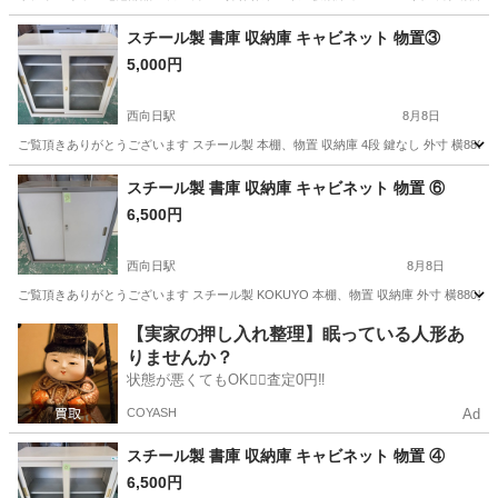
兵庫
南あわじ市
その他
スチール製 書庫 収納庫 キャビネット 物置③
5,000円
西向日駅
8月8日
ご覧頂きありがとうございます スチール製 本棚、物置 収納庫 4段 鍵なし 外寸 横880奥行
京都
長岡京市
西向日駅
収納家具
書庫
スチール製 書庫 収納庫 キャビネット 物置 ⑥
6,500円
西向日駅
8月8日
ご覧頂きありがとうございます スチール製 KOKUYO 本棚、物置 収納庫 外寸 横880奥行4
京都
長岡京市
西向日駅
収納家具
書庫
【実家の押し入れ整理】眠っている人形あ
りませんか？
状態が悪くてもOK🙆‍♀️査定0円‼️
COYASH
Ad
スチール製 書庫 収納庫 キャビネット 物置 ④
6,500円