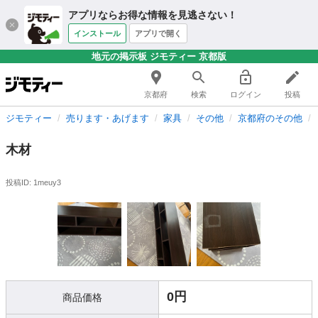
アプリならお得な情報を見逃さない！
インストール
アプリで開く
地元の掲示板 ジモティー 京都版
京都府
検索
ログイン
投稿
ジモティー
売ります・あげます
家具
その他
京都府のその他
木材
投稿ID: 1meuy3
0円
商品価格