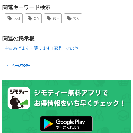
関連キーワード検索
木材
DIY
辺り
素人
関連の掲示板
中古あげます・譲ります
家具
その他
ページTOPへ