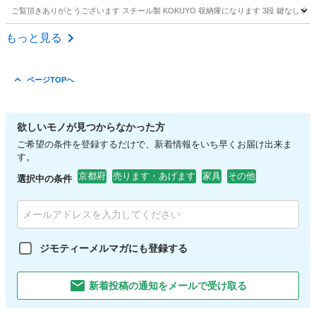
ご覧頂きありがとうございます スチール製 KOKUYO 収納庫になります 3段 鍵なし 外寸 横8
京都
長岡京市
西向日駅
収納家具
書庫
もっと見る
ページTOPへ
欲しいモノが見つからなかった方
ご希望の条件を登録するだけで、新着情報をいち早くお届け出来ま
す。
京都府
売ります・あげます
家具
その他
選択中の条件
ジモティーメルマガにも登録する
新着投稿の通知をメールで受け取る