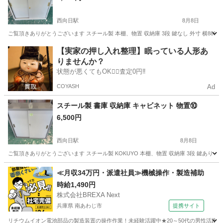
西向日駅
8月8日
ご覧頂きありがとうございます スチール製 本棚、物置 収納庫 3段 鍵なし 外寸 横880奥行4
京都
長岡京市
西向日駅
収納家具
書庫
【実家の押し入れ整理】眠っている人形あ
りませんか？
状態が悪くてもOK🙆‍♀️査定0円‼️
COYASH
Ad
スチール製 書庫 収納庫 キャビネット 物置⑩
6,500円
西向日駅
8月8日
ご覧頂きありがとうございます スチール製 KOKUYO 本棚、物置 収納庫 3段 鍵あり 外寸 横8
京都
長岡京市
西向日駅
収納家具
書庫
≪月収34万円・派遣社員≫機械操作・製造補助
時給1,490円
株式会社BREXA Next
兵庫県 南あわじ市
提携サイト
リチウムイオン電池部品の製造装置の操作作業！未経験活躍中★20～50代の男性活躍中