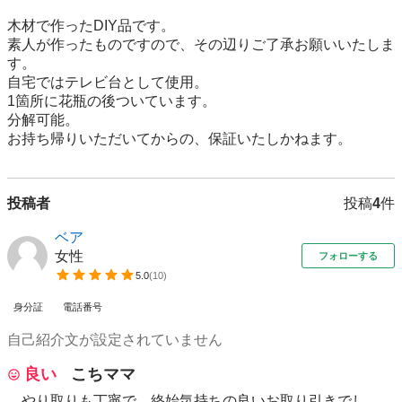
木材で作ったDIY品です。

素人が作ったものですので、その辺りご了承お願いいたしま
す。

自宅ではテレビ台として使用。

1箇所に花瓶の後ついています。

分解可能。

お持ち帰りいただいてからの、保証いたしかねます。
投稿者
投稿
4
件
ベア
女性
フォローする
5.0
(
10
)
身分証
電話番号
自己紹介文が設定されていません
良い
こちママ
やり取りも丁寧で、終始気持ちの良いお取り引きでし