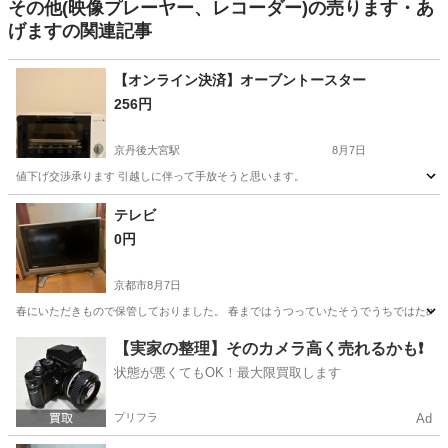
その他(映像プレーヤー、レコーダー)の売ります・あ
げますの関連記事
【オンライン決済】オーブントースター
256円
京丹後大宮駅
8月7日
値下げ交渉承ります 引越しに伴って手放そうと思います。
京都
京丹後市
京丹後大宮駅
キッチン家電
テレビ
0円
京都市
8月7日
春にいただきもので保管しておりました。 春まではうつっていたそうでうちではため
京都
京都市
テレビ
【実家の整理】そのカメラ高く売れるかも❗️
状態が悪くてもOK！最大限買取します
プリフラ
Ad