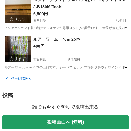
J-B180M/Tachi
6,500円
売ります
西向日駅
8月3日
メジャークラフト製の船タチウオテンヤ専用ロッド(8:2調子)です。 全長が短く扱いやすい竿だ
京都
向日市
西向日駅
スポーツ
タチウオテンヤ
ルアーワーム 7cm 25本
400円
売ります
西向日駅
5月20日
ルアー ワーム 7cm 25本の出品です。 シーバス ヒラメ マゴチ タチウオ ワインド ボ
京都
向日市
西向日駅
その他
タチウオ
ページTOPへ
投稿
誰でも今すぐ30秒で投稿出来る
投稿画面へ (無料)