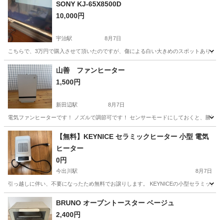
SONY KJ-65X8500D
10,000円
宇治駅
8月7日
こちらで、3万円で購入させて頂いたのですが、傷による白い大きめのスポットありまし
京都
宇治市
宇治駅
テレビ
山善 ファンヒーター
1,500円
新田辺駅
8月7日
電気ファンヒーターです！ ノズルで調節可です！ センサーモードにしておくと、勝手
京都
京田辺市
新田辺駅
季節、空調家電
【無料】KEYNICE セラミックヒーター 小型 電気
ヒーター
0円
今出川駅
8月7日
引っ越しに伴い、不要になったため無料でお譲りします。 KEYNICEの小型セラミックヒータ
京都
京都市
今出川駅
オーディオ
BRUNO オーブントースター ベージュ
2,400円