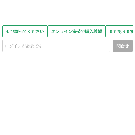
ぜひ譲ってください
オンライン決済で購入希望
まだあります
問合せ
初めての方へ
利用規約
プライバシーポリシー
プライバシー・ステートメント
健全化に資する運用方針
お問い合わせ
運営会社
サイトマップ
ご利用ガイド
フリーワードで探す
PC版で表示
都道府県選択