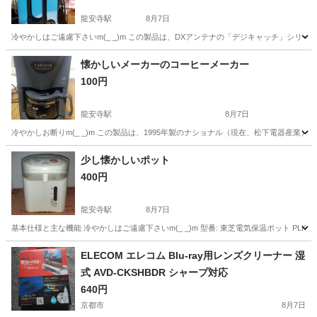
龍安寺駅
8月7日
冷やかしはご遠慮下さいm(_ _)m この製品は、DXアンテナの「デジキャッチ」シリー
京都
京都市
龍安寺駅
テレビ
懐かしいメーカーのコーヒーメーカー
100円
龍安寺駅
8月7日
冷やかしお断りm(_ _)m この製品は、1995年製のナショナル（現在、松下電器産業）製コ
京都
京都市
龍安寺駅
生活家電
少し懐かしいポット
400円
龍安寺駅
8月7日
基本仕様と主な機能 冷やかしはご遠慮下さいm(_ _)m 型番: 東芝電気保温ポット PLK-2
京都
京都市
龍安寺駅
キッチン家電
ポット
ELECOM エレコム Blu-ray用レンズクリーナー 湿
式 AVD-CKSHBDR シャープ対応
640円
京都市
8月7日