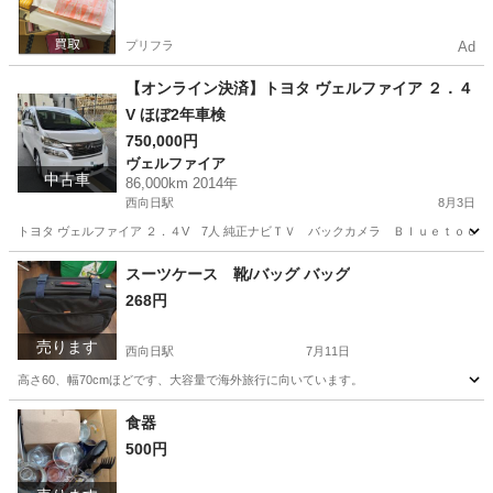
プリフラ
Ad
【オンライン決済】トヨタ ヴェルファイア ２．４
V ほぼ2年車検
750,000円
ヴェルファイア
中古車
86,000km 2014年
西向日駅
8月3日
トヨタ ヴェルファイア ２．４V 7人 純正ナビＴＶ バックカメラ Ｂｌｕｅｔｏｏｔ
京都
向日市
西向日駅
ヴェルファイア
スーツケース 靴/バッグ バッグ
268円
売ります
西向日駅
7月11日
高さ60、幅70cmほどです、大容量で海外旅行に向いています。
京都
向日市
西向日駅
バッグ
スーツケース
食器
500円