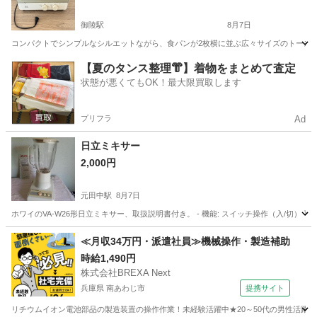
御陵駅
8月7日
コンパクトでシンプルなシルエットながら、食パンが2枚横に並ぶ広々サイズのトースター
京都
京都市
御陵駅
キッチン家電
【夏のタンス整理👘】着物をまとめて査定
状態が悪くてもOK！最大限買取します
プリフラ
Ad
日立ミキサー
2,000円
元田中駅
8月7日
ホワイのVA-W26形日立ミキサー、取扱説明書付き。 - 機能: スイッチ操作（入/
京都
京都市
元田中駅
キッチン家電
ミキサー
≪月収34万円・派遣社員≫機械操作・製造補助
時給1,490円
株式会社BREXA Next
兵庫県 南あわじ市
提携サイト
リチウムイオン電池部品の製造装置の操作作業！未経験活躍中★20～50代の男性活躍中