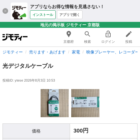
アプリならお得な情報を見逃さない！
インストール
アプリで開く
地元の掲示板 ジモティー 京都版
京都府
検索
ログイン
投稿
ジモティー
売ります・あげます
家電
映像プレーヤー、レコーダー
光デジタルケーブル
投稿ID: ytese
2026年8月3日 10:53
300円
価格