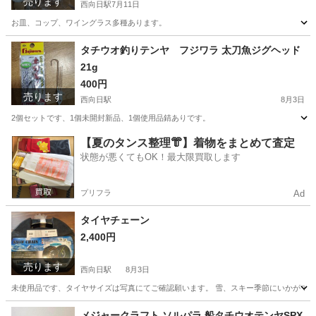
売ります
西向日駅
7月11日
お皿、コップ、ワイングラス多種あります。
京都
向日市
西向日駅
食器
ワイングラス
タチウオ釣りテンヤ フジワラ 太刀魚ジグヘッド
21g
400円
売ります
西向日駅
8月3日
2個セットです、1個未開封新品、1個使用品錆ありです。
京都
向日市
西向日駅
スポーツ
テンヤ
【夏のタンス整理👘】着物をまとめて査定
状態が悪くてもOK！最大限買取します
プリフラ
Ad
タイヤチェーン
2,400円
売ります
西向日駅
8月3日
未使用品です、タイヤサイズは写真にてご確認願います。 雪、スキー季節にいかがで
京都
向日市
西向日駅
タイヤ、ホイール
タイヤチェーン
メジャークラフト ソルパラ 船タチウオテンヤSPX