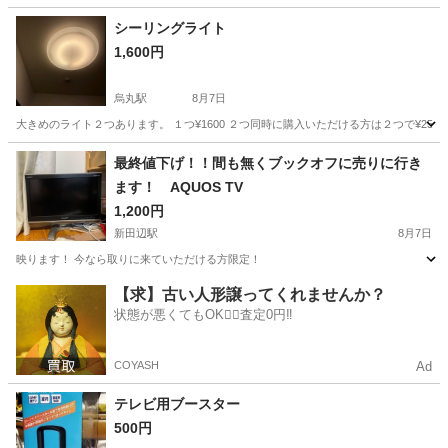
兵庫
南あわじ市
その他
シーリングライト
1,600円
烏丸駅
8月7日
大きめのライト２つあります。 １つ¥1600 ２つ同時に購入いただける方は２つで¥25
京都
京都市
烏丸駅
季節、空調家電
最終値下げ！！間も無くブックオフに売りに行き
ます！ AQUOS TV
1,200円
新田辺駅
8月7日
映ります！ 今なら取りに来ていただける方限定！
京都
京田辺市
新田辺駅
テレビ
【求】古い人形譲ってくれませんか？
状態が悪くてもOK🙆‍♀️査定0円‼️
COYASH
Ad
テレビ用ブースター
500円