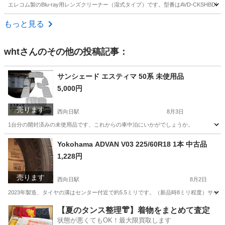
エレコム製のBlu-ray用レンズクリーナー（湿式タイプ）です。型番はAVD-CKSHB
京都
京都市
映像プレーヤー、レコーダー
エレコム
もっと見る
wht
さんのその他の投稿記事：
サンシェード エスティマ 50系 未使用品
5,000円
売ります
西向日駅
8月3日
1台分の開封済みの未使用品です、これからの車中泊にいかがでしょうか。
京都
向日市
西向日駅
内装、インテリア
サンシェード
Yokohama ADVAN V03 225/60R18 1本 中古品
1,228円
売ります
西向日駅
8月2日
2023年製造、タイヤの溝はセンター付近で約5.5ミリです。（新品時8ミリ程度）サ
京都
向日市
西向日駅
タイヤ、ホイール
【夏のタンス整理👘】着物をまとめて査定
状態が悪くてもOK！最大限買取します