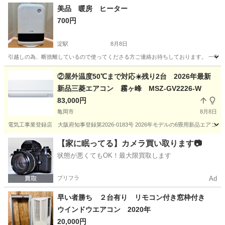
美品 暖房 ヒーター
700円
淀駅
8月8日
引越しの為、断捨離しているので使ってくださる方ご連絡お待ちしております。 一年前
京都
京都市
淀駅
季節、空調家電
②屋外温度50℃まで対応☀️残り2台 2026年最新
新品三菱エアコン 霧ヶ峰 MSZ-GV2226-W
83,000円
亀岡市
8月8日
電気工事業登録店 大阪府知事登録第2026-0183号 2026年モデルの6畳用新品エア
京都
亀岡市
季節、空調家電
MSZ
【家に眠ってる】カメラ買い取ります📷
状態が悪くてもOK！最大限買取します
プリフラ
Ad
早い者勝ち ２台有り リモコン付き窓枠付き
ウインドウエアコン 2020年
20,000円