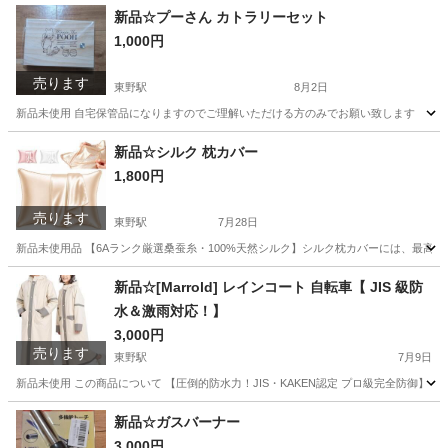
新品☆プーさん カトラリーセット
1,000円
売ります
東野駅
8月2日
新品未使用 自宅保管品になりますのでご理解いただける方のみでお願い致します
京都
京都市
東野駅
食器
新品☆シルク 枕カバー
1,800円
売ります
東野駅
7月28日
新品未使用品 【6Aランク厳選桑蚕糸・100%天然シルク】シルク枕カバーには、最高
京都
京都市
東野駅
寝具
新品☆[Marrold] レインコート 自転車【 JIS 級防
水＆激雨対応！】
3,000円
売ります
東野駅
7月9日
新品未使用 この商品について 【圧倒的防水力！JIS・KAKEN認定 プロ級完全防御】 
京都
京都市
東野駅
その他
日本
新品☆ガスバーナー
3,000円