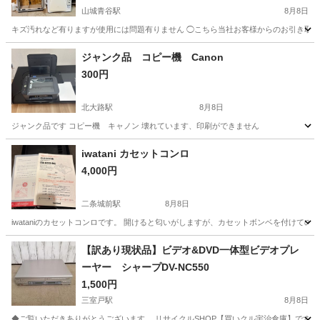
山城青谷駅
8月8日
キズ汚れなど有りますが使用には問題有りません ◯こちら当社お客様からのお引き取り
京都
城陽市
山城青谷駅
季節、空調家電
ジャンク品 コピー機 Canon
300円
北大路駅
8月8日
ジャンク品です コピー機 キャノン 壊れています、印刷ができません
京都
京都市
北大路駅
その他
iwatani カセットコンロ
4,000円
二条城前駅
8月8日
iwataniのカセットコンロです。 開けると匂いがしますが、カセットボンベを付けて
京都
京都市
二条城前駅
生活家電
【訳あり現状品】ビデオ&DVD一体型ビデオプレ
ーヤー シャープDV-NC550
1,500円
三室戸駅
8月8日
◆ご覧いただきありがとうございます。 リサイクルSHOP【買いクル宇治倉庫】です。 ◆商