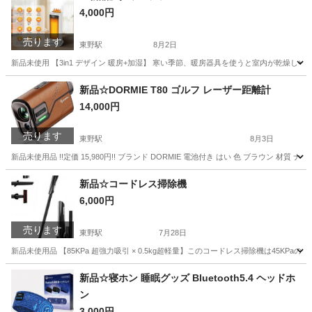
4,000円
売ります
東野駅
8月2日
新品未使用 【3in1 デザイン 暖房+加湿】 寒い季節、暖房器具を使うと室内が乾燥し
京都
京都市
東野駅
季節、空調家電
タワー
新品☆DORMIE T80 ゴルフ レーザー距離計
14,000円
売ります
東野駅
8月3日
新品未使用品 !!定価 15,980円!! ブランド DORMIE 電池付き はい 色 ブラウン 材質 ナ
京都
京都市
東野駅
ゴルフ
新品☆コードレス掃除機
6,000円
売ります
東野駅
7月28日
新品未使用品 【85KPa 超強力吸引 × 0.5kg超軽量】このコードレス掃除機は45K
京都
京都市
東野駅
生活家電
新品☆寝ホン 睡眠グッズ Bluetooth5.4 ヘッドホ
ン
3,000円