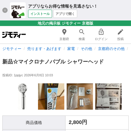
アプリならお得な情報を見逃さない！
インストール
アプリで開く
地元の掲示板 ジモティー 京都版
京都府
検索
ログイン
投稿
ジモティー
売ります・あげます
家電
その他
京都府のその他
新品☆マイクロナノバブル シャワーヘッド
投稿ID: 1ppjyc
2026年6月8日 10:03
2,800円
商品価格