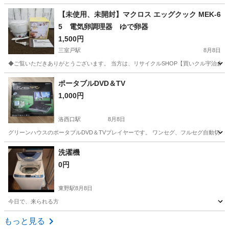
京都
宇治市
三室戸駅
オーディオ
現状
【未使用、未開封】マクロス エッグクック MEK-6
5 電気卵調理器 ゆで卵器
1,500円
三室戸駅
8月8日
◆ご覧いただきありがとうございます。 当方は、リサイクルSHOP【買いクル宇治倉庫】で
京都
宇治市
三室戸駅
キッチン家電
MEK
ポータブルDVD＆TV
1,000円
洛西口駅
8月8日
グリーンハウスのポータブルDVD＆TVプレイヤーです。 ワンセグ、フルセグ自動切替機
京都
京都市
洛西口駅
映像プレーヤー、レコーダー
洗濯機
0円
東野駅
8月8日
今日で、来られる方
京都
京都市
東野駅
生活家電
もっと見る