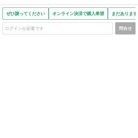
ぜひ譲ってください
オンライン決済で購入希望
まだあります
問合せ
初めての方へ
利用規約
プライバシーポリシー
プライバシー・ステートメント
健全化に資する運用方針
お問い合わせ
運営会社
サイトマップ
ご利用ガイド
フリーワードで探す
PC版で表示
都道府県選択
特定商取引法の表示
利用者情報の外部送信について