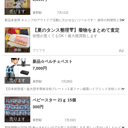
売ります
東野駅
7月11日
新品未使用 キャンプやアウトドア活動に欠かせないツールです！ 操作の利便性と製品の実
京都
京都市
東野駅
その他
【夏のタンス整理👘】着物をまとめて査定
状態が悪くてもOK！最大限買取します
プリフラ
Ad
新品☆ペルチェベスト
7,000円
売ります
東野駅
7月28日
【日本初登場！超大型半導体冷却プレート＋3 基ファン循環ハイブリッド冷却システム】】従
京都
京都市
東野駅
その他
ベビースター 21ｇ 15個
300円
売ります
東野駅
7月19日
賞味期限が2026.09 食べきれないのでお安く出品致します 欲しい方がいましたらどうそ