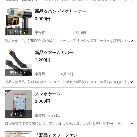
京都
京都市
東野駅
食品
新品☆ハンディクリーナー
3,000円
売ります
東野駅
8月6日
新品未使用品 【25000Pa強力吸引】ボールベアリング式高速モーターを搭載したハ
京都
京都市
東野駅
生活家電
ホコリ
新品☆アームカバー
1,200円
売ります
東野駅
6月25日
新品未使用品 【接触冷感アームカバー】触れた瞬間ひんやり！気化熱でさらに涼しい！
京都
京都市
東野駅
小物
新品
スマホケース
2,000円
売ります
東野駅
6月21日
自宅保管ですので気にしない方がいましたらお譲りしたいと思いますm(_ _)m
京都
京都市
東野駅
携帯アクセサリー
譲り
「新品」タワーファン