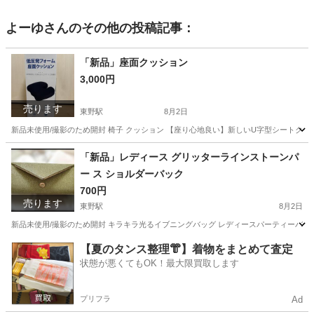
よーゆ
さんのその他の投稿記事：
「新品」座面クッション
3,000円
売ります
東野駅
8月2日
新品未使用/撮影のため開封 椅子 クッション 【座り心地良い】新しいU字型シートク
京都
京都市
東野駅
ファブリック、カバー
オフィス
「新品」レディース グリッターラインストーンパ
ー ス ショルダーバック
700円
売ります
東野駅
8月2日
新品未使用/撮影のため開封 キラキラ光るイブニングバッグ レディースパーティーバッグ 
京都
京都市
東野駅
バッグ
ショルダーバック
【夏のタンス整理👘】着物をまとめて査定
状態が悪くてもOK！最大限買取します
プリフラ
Ad