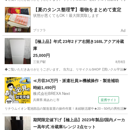
京都
宇治市
三室戸駅
映像プレーヤー、レコーダー
DVD
【夏のタンス整理👘】着物をまとめて査定
状態が悪くてもOK！最大限買取します
プリフラ
Ad
【極上品】年式 23年2ドア右開き168Lアクア冷蔵
庫
25,000円
三室戸駅
8月8日
◆ご覧いただきありがとうございます。 当方は、リサイクルSHOP【買いクル宇治倉庫】です。
京都
宇治市
三室戸駅
キッチン家電
ドア
≪月収34万円・派遣社員≫機械操作・製造補助
時給1,490円
株式会社BREXA Next
兵庫県 南あわじ市
提携サイト
リチウムイオン電池部品の製造装置の操作作業！未経験活躍中★20～50代の男性活躍中
兵庫
南あわじ市
その他
期間限定値下げ【極上品】2023年製品❗国内メーカ
ー高年式 冷蔵庫/レンジ 2点セット