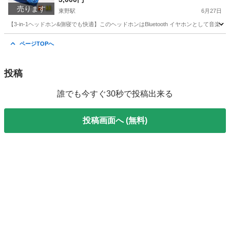
売ります
東野駅
6月27日
【3-in-1ヘッドホン&側寝でも快適】このヘッドホンはBluetooth イヤホンとし
京都
京都市
東野駅
オーディオ
ヘッドホン
ページTOPへ
投稿
誰でも今すぐ30秒で投稿出来る
投稿画面へ (無料)