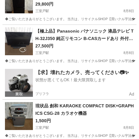
29,800円
三室戸駅
8月8日
◆ご覧いただきありがとうございます。 当方は、リサイクルSHOP【買いクル宇治倉庫】です。 
京都
宇治市
三室戸駅
キッチン家電
レンジ
【極上品】Panasonic パナソニック 液晶テレビ T
H-32J350 純正リモコン B-CASカードあり 外付け
27,500円
HDD対応 2024年製
三室戸駅
8月8日
◆ご覧いただきありがとうございます。 当方は、リサイクルSHOP【買いクル宇治倉庫】です。 ◆商
京都
宇治市
三室戸駅
テレビ
【求】壊れたカメラ、売ってください📷✨
状態が悪くてもOK！最大限買取します
プリフラ
Ad
現状品 創和 KARAOKE COMPACT DISK+GRAPH
ICS CSG-28 カラオケ機器
1,500円
三室戸駅
8月8日
◆ご覧いただきありがとうございます。 当方は、リサイクルSHOP【買いクル宇治倉庫】です。 ◆商