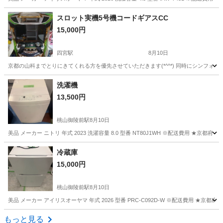
京都
京都市
桃山御陵前駅
生活家電
階段
スロット実機5号機コードギアスCC
15,000円
四宮駅
8月10日
京都の山科までとりにきてくれる方を優先させていただきます(*^^*) 同時にシンフ
京都
京都市
四宮駅
家電
コードギアス
洗濯機
13,500円
桃山御陵前駅
8月10日
美品 メーカー ニトリ 年式 2023 洗濯容量 8.0 型番 NT80J1WH ※配送費用 ★京
京都
京都市
桃山御陵前駅
生活家電
階段
冷蔵庫
15,000円
桃山御陵前駅
8月10日
美品 メーカー アイリスオーヤマ 年式 2026 型番 PRC-C092D-W ※配送費用 ★京
京都
京都市
桃山御陵前駅
キッチン家電
PRC
もっと見る