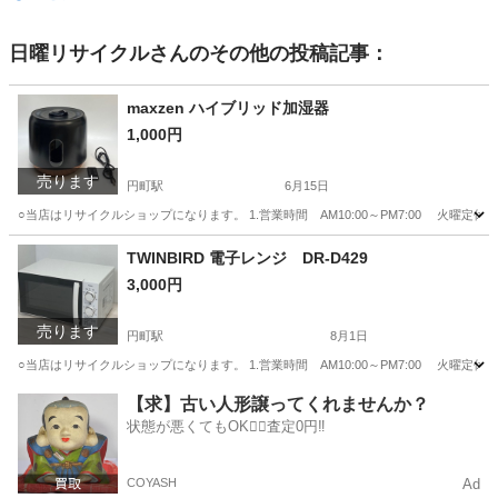
日曜リサイクル
さんのその他の投稿記事：
maxzen ハイブリッド加湿器
1,000円
売ります
円町駅
6月15日
○当店はリサイクルショップになります。 1.営業時間 AM10:00～PM7:00 火曜定休
京都
京都市
円町駅
季節、空調家電
TWINBIRD 電子レンジ DR-D429
3,000円
売ります
円町駅
8月1日
○当店はリサイクルショップになります。 1.営業時間 AM10:00～PM7:00 火曜定休
京都
京都市
円町駅
キッチン家電
【求】古い人形譲ってくれませんか？
状態が悪くてもOK🙆‍♀️査定0円‼️
COYASH
Ad