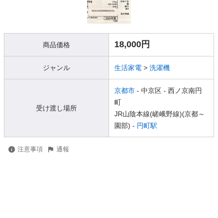
18,000円
商品価格
ジャンル
生活家電
>
洗濯機
京都市
- 中京区
- 西ノ京南円
町
受け渡し場所
JR山陰本線(嵯峨野線)(京都～
園部) -
円町駅
注意事項
通報