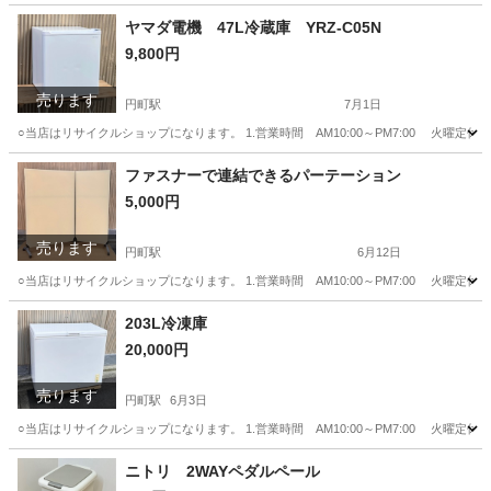
ヤマダ電機 47L冷蔵庫 YRZ-C05N
9,800円
売ります
円町駅
7月1日
○当店はリサイクルショップになります。 1.営業時間 AM10:00～PM7:00 火曜定休
京都
京都市
円町駅
キッチン家電
ファスナーで連結できるパーテーション
5,000円
売ります
円町駅
6月12日
○当店はリサイクルショップになります。 1.営業時間 AM10:00～PM7:00 火曜定休
京都
京都市
円町駅
オフィス用家具
203L冷凍庫
20,000円
売ります
円町駅
6月3日
○当店はリサイクルショップになります。 1.営業時間 AM10:00～PM7:00 火曜定休
京都
京都市
円町駅
キッチン家電
ニトリ 2WAYペダルペール