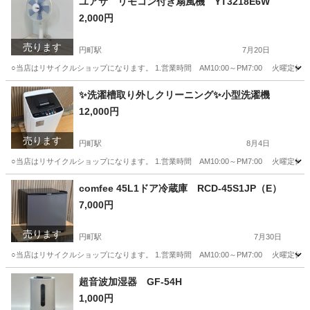
ユアサ リモコン付き扇風機 YT3218E6W
2,000円
売ります
円町駅
7月20日
○当店はリサイクルショップになります。 1.営業時間 AM10:00～PM7:00 火曜定休
京都
京都市
円町駅
季節、空調家電
メルカリ
✨洗濯槽取り外しクリーニング✨小型洗濯機
12,000円
売ります
円町駅
8月4日
○当店はリサイクルショップになります。 1.営業時間 AM10:00～PM7:00 火曜定休
京都
京都市
円町駅
生活家電
商品
comfee 45L1ドア冷蔵庫 RCD-45S1JP（E）
7,000円
売ります
円町駅
7月30日
○当店はリサイクルショップになります。 1.営業時間 AM10:00～PM7:00 火曜定休
京都
京都市
円町駅
キッチン家電
超音波加湿器 GF-54H
1,000円