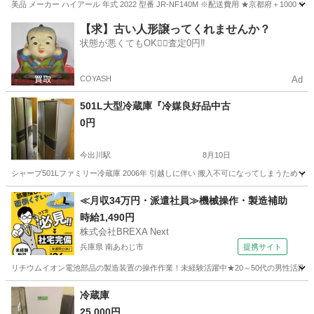
美品 メーカー ハイアール 年式 2022 型番 JR-NF140M ※配送費用 ★京都府＋10
京都
京都市
桃山御陵前駅
キッチン家電
階段
【求】古い人形譲ってくれませんか？
状態が悪くてもOK🙆‍♀️査定0円‼️
COYASH
Ad
501L大型冷蔵庫『冷媒良好品中古
0円
今出川駅
8月10日
シャープ501Lファミリー冷蔵庫 2006年 引越しに伴い 搬入不可になってしまうため 
京都
京都市
今出川駅
キッチン家電
≪月収34万円・派遣社員≫機械操作・製造補助
時給1,490円
株式会社BREXA Next
兵庫県 南あわじ市
提携サイト
リチウムイオン電池部品の製造装置の操作作業！未経験活躍中★20～50代の男性活躍中
兵庫
南あわじ市
その他
冷蔵庫
25,000円