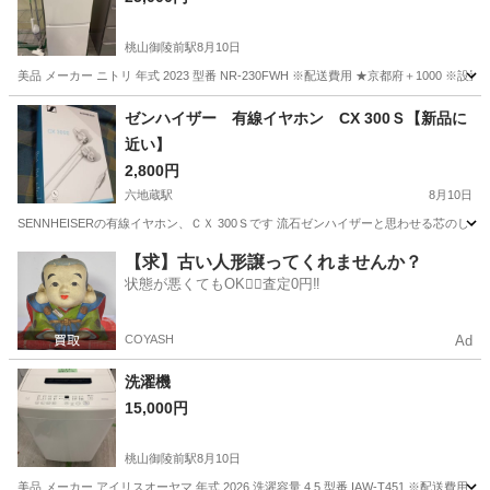
桃山御陵前駅
8月10日
美品 メーカー ニトリ 年式 2023 型番 NR-230FWH ※配送費用 ★京都府＋1000
京都
京都市
桃山御陵前駅
キッチン家電
FWH
ゼンハイザー 有線イヤホン CX 300Ｓ【新品に
近い】
2,800円
六地蔵駅
8月10日
SENNHEISERの有線イヤホン、ＣＸ 300Ｓです 流石ゼンハイザーと思わせる芯
京都
宇治市
六地蔵駅
オーディオ
【求】古い人形譲ってくれませんか？
状態が悪くてもOK🙆‍♀️査定0円‼️
COYASH
Ad
洗濯機
15,000円
桃山御陵前駅
8月10日
美品 メーカー アイリスオーヤマ 年式 2026 洗濯容量 4.5 型番 IAW-T451 ※配送費