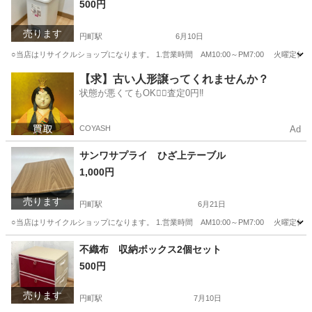
500円
売ります
円町駅
6月10日
○当店はリサイクルショップになります。 1.営業時間 AM10:00～PM7:00 火曜定休
京都
京都市
円町駅
インテリア雑貨/小物
【求】古い人形譲ってくれませんか？
状態が悪くてもOK🙆‍♀️査定0円‼️
COYASH
Ad
サンワサプライ ひざ上テーブル
1,000円
売ります
円町駅
6月21日
○当店はリサイクルショップになります。 1.営業時間 AM10:00～PM7:00 火曜定休
京都
京都市
円町駅
周辺機器
不織布 収納ボックス2個セット
500円
売ります
円町駅
7月10日