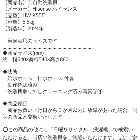
【商品名】全自動洗濯機

【メーカー】Hisense ハイセンス

【品番】HW-K55E

【容量】5.5kg 

【製造年】2024年 

・単身者用のサイズです。

......................................................................... 

◆商品サイズ(mm) 

約　幅540×奥行540×高さ880

◆状態 

・給水ホース、排水ホース 付属

・動作確認済み  

・洗濯槽取り外しクリーニング済み写真③④

◆商品保証 

・商品お買い上げ日から３か月以内に故障があった場合、同
等の商品と交換いたします。

⭕️この商品の他にも「日曜リサイクル　洗濯機」で検索い
ただけると、当店の洗濯機をご確認いただけます。ぜひご参