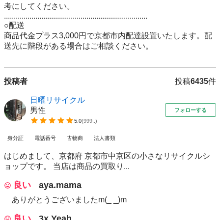
考にしてください。 

......................................................................... 

○配送 

商品代金プラス3,000円で京都市内配達設置いたします。配
送先に階段がある場合はご相談ください。
投稿者
投稿
6435
件
日曜リサイクル
男性
フォローする
5.0
(
999..
)
身分証
電話番号
古物商
法人書類
はじめまして、京都府 京都市中京区の小さなリサイクルシ
ョップです。 当店は商品の買取り...
良い
aya.mama
ありがとうございましたm(_ _)m
良い
3x Yeah