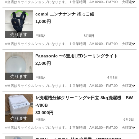
○当店はリサイクルショップになります。 1.営業時間 AM10:00～PM7:00 火曜定休
京都
京都市
円町駅
収納家具
ボックス
combi ニンナナンナ 抱っこ紐
1,000円
売ります
円町駅
8月8日
○当店はリサイクルショップになります。 1.営業時間 AM10:00～PM7:00 火曜定休
京都
京都市
円町駅
ベビー用品
combi
Panasonic 〜6畳用LEDシーリングライト
2,500円
売ります
円町駅
6月8日
○当店はリサイクルショップになります。 1.営業時間 AM10:00～PM7:00 火曜定休
京都
京都市
円町駅
照明器具
✨洗濯槽分解クリーニング✨日立 8kg洗濯機 BW
-V80B
33,000円
売ります
円町駅
6月3日
○当店はリサイクルショップになります。 1.営業時間 AM10:00～PM7:00 火曜定休
京都
京都市
円町駅
生活家電