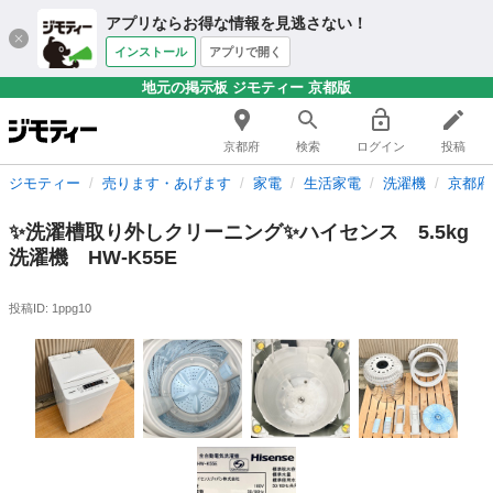
アプリならお得な情報を見逃さない！
インストール
アプリで開く
地元の掲示板 ジモティー 京都版
京都府
検索
ログイン
投稿
ジモティー
売ります・あげます
家電
生活家電
洗濯機
京都府
✨洗濯槽取り外しクリーニング✨ハイセンス 5.5kg
洗濯機 HW-K55E
投稿ID: 1ppg10