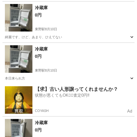
冷蔵庫
0円
東野駅
8月10日
綺麗です、けど、あまり、ひえてない
京都
京都市
東野駅
キッチン家電
冷蔵庫
0円
東野駅
8月10日
本日来られ方
京都
京都市
東野駅
キッチン家電
【求】古い人形譲ってくれませんか？
状態が悪くてもOK🙆‍♀️査定0円‼️
COYASH
Ad
冷蔵庫
0円