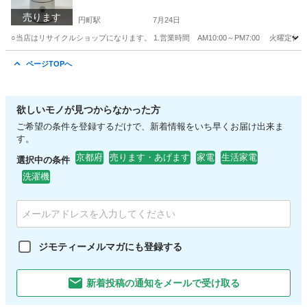
売ります
円町駅
7月24日
○当店はリサイクルショップになります。 1.営業時間 AM10:00～PM7:00 火曜定休
京都
京都市
円町駅
季節、空調家電
メルカリ
ページTOPへ
欲しいモノが見つからなかった方
ご希望の条件を登録するだけで、新着情報をいち早くお届け出来ま
す。
京都府
売ります・あげます
家電
生活家電
選択中の条件
洗濯機
ジモティーメルマガにも登録する
新着投稿の通知をメールで受け取る