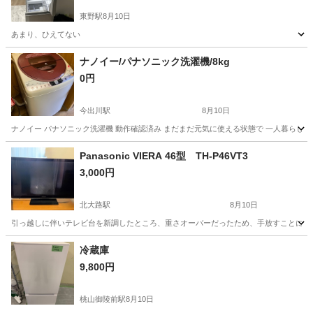
東野駅
8月10日
あまり、ひえてない
京都
京都市
東野駅
キッチン家電
ナノイー/パナソニック洗濯機/8kg
0円
今出川駅
8月10日
ナノイー パナソニック洗濯機 動作確認済み まだまだ元気に使える状態で 一人暮らしからフ
京都
京都市
今出川駅
生活家電
Panasonic VIERA 46型 TH-P46VT3
3,000円
北大路駅
8月10日
引っ越しに伴いテレビ台を新調したところ、重さオーバーだったため、手放すことにしまし
京都
京都市
北大路駅
テレビ
冷蔵庫
9,800円
桃山御陵前駅
8月10日