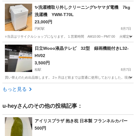
京都
京都市
向島駅
生活家電
TWINBIRD
✨洗濯槽取り外しクリーニング✨ヤマダ電機 7kg
洗濯機 YWM-T70L
23,000円
円町駅
8月7日
○当店はリサイクルショップになります。 1.営業時間 AM10:00～PM7:00 火曜定休
京都
京都市
円町駅
生活家電
ヤマダ電機
日立Wooo液晶テレビ 32型 録画機能付きL32-
HV02
3,500円
桂駅
8月7日
買い替えのため出品致します。 2ヶ月ほど前までは普通に使用しておりました。現在は
京都
京都市
桂駅
テレビ
Wooo
もっと見る
u-hey
さんのその他の投稿記事：
アイリスプラザ 抱き枕 日本製 フランネルカバー
500円