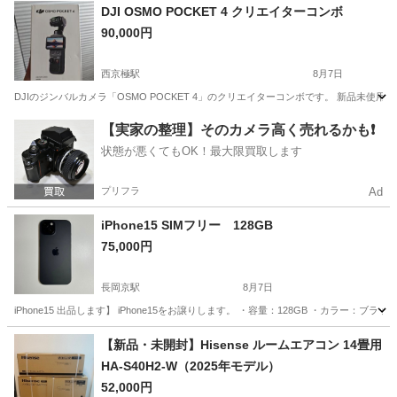
京都
京都市
十条駅
家電
DJI OSMO POCKET 4 クリエイターコンボ
90,000円
西京極駅
8月7日
DJIのジンバルカメラ「OSMO POCKET 4」のクリエイターコンボです。 新品未使用の状
京都
京都市
西京極駅
ビデオカメラ、ムービーカメラ
【実家の整理】そのカメラ高く売れるかも❗️
状態が悪くてもOK！最大限買取します
プリフラ
Ad
iPhone15 SIMフリー 128GB
75,000円
長岡京駅
8月7日
iPhone15 出品します】 iPhone15をお譲りします。 ・容量：128GB ・カラー：
京都
長岡京市
長岡京駅
電話、ＦＡＸ
画面
【新品・未開封】Hisense ルームエアコン 14畳用
HA-S40H2-W（2025年モデル）
52,000円