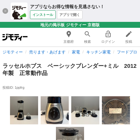
アプリならお得な情報を見逃さない！
インストール
アプリで開く
地元の掲示板 ジモティー 京都版
京都府
検索
ログイン
投稿
ジモティー
売ります・あげます
家電
キッチン家電
フードプロ
ラッセルホブス ベーシックブレンダー+ミル 2012
年製 正常動作品
投稿ID: 1ppfrg