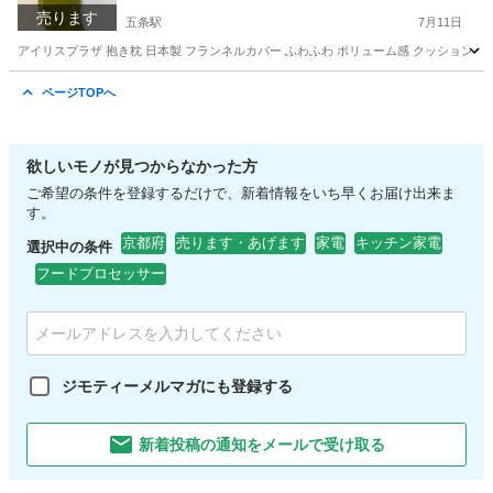
売ります
五条駅
7月11日
アイリスプラザ 抱き枕 日本製 フランネルカバー ふわふわ ボリューム感 クッション 横向き寝
京都
京都市
五条駅
寝具
ページTOPへ
欲しいモノが見つからなかった方
ご希望の条件を登録するだけで、新着情報をいち早くお届け出来ま
す。
京都府
売ります・あげます
家電
キッチン家電
選択中の条件
フードプロセッサー
ジモティーメルマガにも登録する
新着投稿の通知をメールで受け取る