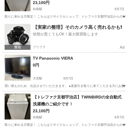
23,100円
向島駅
8月7日
取りに来れる方限定！ こちらはリサイクルショップ、トレファク京都宇治店からの出品です。 ●商
京都
京都市
向島駅
生活家電
トレファク
【実家の整理】そのカメラ高く売れるかも❗️
状態が悪くてもOK！最大限買取します
プリフラ
Ad
TV Panasonic VIERA
0円
大宮駅
8月7日
買い替えのため、出品させていただきます。 ●直接引き取りに来てくださる方にお願い
京都
京都市
大宮駅
テレビ
【トレファク京都宇治店】TWINBIRDの全自動式
洗濯機のご紹介です！
23,100円
向島駅
8月7日
取りに来れる方限定！ こちらはリサイクルショップ、トレファク京都宇治店からの出品です。 ●