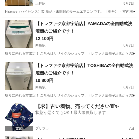
上桂駅
8月7日
Hisense（ハイセンス）製 新品・未開封のルームエアコンです。 【型番】 ・室内機：HA-S40H2
京都
京都市
上桂駅
季節、空調家電
【トレファク京都宇治店】YAMADAの全自動式洗
濯機のご紹介です！
12,100円
向島駅
8月7日
取りに来れる方限定！ こちらはリサイクルショップ、トレファク京都宇治店からの出品です。 ●
京都
京都市
向島駅
生活家電
YAMADA
【トレファク京都宇治店】TOSHIBAの全自動式洗
濯機のご紹介です！
19,800円
向島駅
8月7日
取りに来れる方限定！ こちらはリサイクルショップ、トレファク京都宇治店からの出品です。 ●
京都
京都市
向島駅
生活家電
トレファク
【求】古い着物、売ってください👘✨
状態が悪くてもOK！最大限買取します
プリフラ
Ad