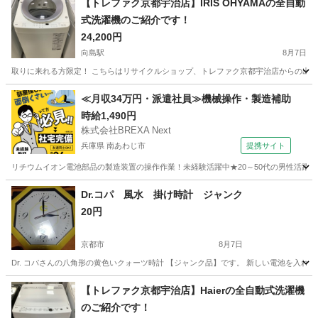
【トレファク京都宇治店】IRIS OHYAMAの全自動
式洗濯機のご紹介です！
24,200円
向島駅
8月7日
取りに来れる方限定！ こちらはリサイクルショップ、トレファク京都宇治店からの出品です。 ●商
京都
京都市
向島駅
生活家電
IRIS
≪月収34万円・派遣社員≫機械操作・製造補助
時給1,490円
株式会社BREXA Next
兵庫県 南あわじ市
提携サイト
リチウムイオン電池部品の製造装置の操作作業！未経験活躍中★20～50代の男性活躍中
兵庫
南あわじ市
その他
Dr.コパ 風水 掛け時計 ジャンク
20円
京都市
8月7日
Dr. コパさんの八角形の黄色いクォーツ時計 【ジャンク品】です。 新しい電池を入れ
京都
京都市
生活家電
ジャンク
【トレファク京都宇治店】Haierの全自動式洗濯機
のご紹介です！