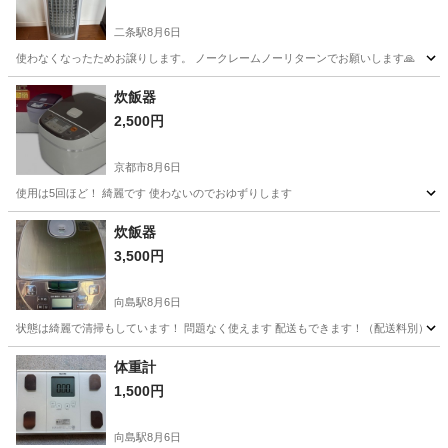
二条駅
8月6日
使わなくなったためお譲りします。 ノークレームノーリターンでお願いします🙏
京都
京都市
二条駅
季節、空調家電
炊飯器
2,500円
京都市
8月6日
使用は5回ほど！ 綺麗です 使わないのでおゆずりします
京都
京都市
キッチン家電
炊飯器
3,500円
向島駅
8月6日
状態は綺麗で清掃もしています！ 問題なく使えます 配送もできます！（配送料別）
京都
京都市
向島駅
キッチン家電
状態
体重計
1,500円
向島駅
8月6日