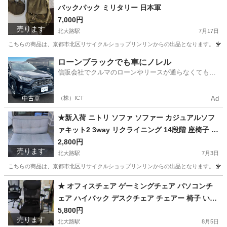
バックパック ミリタリー 日本軍
7,000円
売ります
北大路駅
7月17日
こちらの商品は、京都市北区リサイクルショップリンリンからの出品となります。 当店
京都
京都市
北大路駅
靴/バッグ
日本軍
ローンブラックでも車にノレル
信販会社でクルマのローンやリースが通らなくてもク
ルマをご利用いただけるサービスがあります！
（株）ICT
Ad
★新入荷 ニトリ ソファ ソファー カジュアルソフ
ァキット2 3way リクライニング 14段階 座椅子 ベ
ッド ベット
2,800円
売ります
北大路駅
7月3日
こちらの商品は、京都市北区リサイクルショップリンリンからの出品となります。 当店
京都
京都市
北大路駅
ソファ
ベット
★ オフィスチェア ゲーミングチェア パソコンチ
ェア ハイバック デスクチェア チェアー 椅子 いす
高さ調整 キャスター付き ワークチェア 回転チェ
5,800円
売ります
ア pc パソコンチェア
北大路駅
8月5日