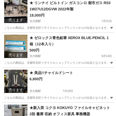
京都
京都市
北大路駅
家具
★ リンナイ ビルトイン ガスコンロ 都市ガス RS3
1W27U12DGVW 2022年製
18,000円
売ります
北大路駅
7月31日
こちらの商品は、京都市北区リサイクルショップリンリンからの出品となります。 当店
京都
京都市
北大路駅
家具
ビルトイン
★ ゼロックス青色鉛筆 XEROX BLUE-PENCIL 1
箱（12本入り）
500円
売ります
北大路駅
6月14日
こちらの商品は、京都市北区リサイクルショップリンリンからの出品となります。 当店
京都
京都市
北大路駅
生活雑貨
XEROX
★ 美品!!チャイルドシート
6,800円
売ります
北大路駅
7月10日
こちらの商品は、京都市北区リサイクルショップリンリンからの出品となります。 当店
京都
京都市
北大路駅
ベビー用品
リンリン
★新入荷 コクヨ KOKUYO ファイルキャビネット
2段 書庫 収納 オフィス家具 事務機器