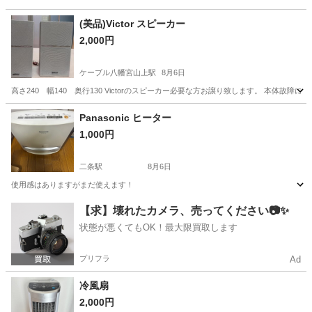
(美品)Victor スピーカー
2,000円
ケーブル八幡宮山上駅
8月6日
高さ240 幅140 奥行130 Victorのスピーカー必要な方お譲り致します。 本
京都
八幡市
ケーブル八幡宮山上駅
オーディオ
Panasonic ヒーター
1,000円
二条駅
8月6日
使用感はありますがまだ使えます！
京都
京都市
二条駅
季節、空調家電
【求】壊れたカメラ、売ってください📷✨
状態が悪くてもOK！最大限買取します
プリフラ
Ad
冷風扇
2,000円