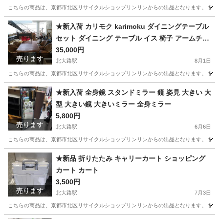
こちらの商品は、京都市北区リサイクルショップリンリンからの出品となります。 当店
京都
京都市
北大路駅
椅子
ゲーミングチェア
★新入荷 カリモク karimoku ダイニングテーブル
セット ダイニング テーブル イス 椅子 アームチェ
ア ベントウッド 曲げ木 ラタン 籐
35,000円
売ります
北大路駅
8月1日
こちらの商品は、京都市北区リサイクルショップリンリンからの出品となります。 当店
京都
京都市
北大路駅
ダイニングセット
★新入荷 全身鏡 スタンドミラー 鏡 姿見 大きい 大
型 大きい鏡 大きいミラー 全身ミラー
5,800円
売ります
北大路駅
6月6日
こちらの商品は、京都市北区リサイクルショップリンリンからの出品となります。 当店
京都
京都市
北大路駅
ミラー/鏡
ミラー
★新品 折りたたみ キャリーカート ショッピング
カート カート
3,500円
売ります
北大路駅
7月3日
こちらの商品は、京都市北区リサイクルショップリンリンからの出品となります。 当店