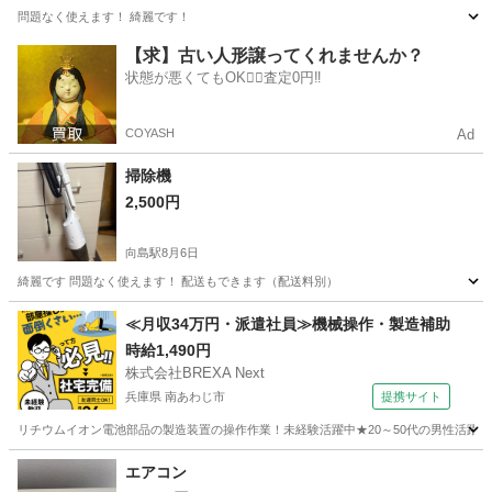
問題なく使えます！ 綺麗です！
京都
京都市
向島駅
生活家電
【求】古い人形譲ってくれませんか？
状態が悪くてもOK🙆‍♀️査定0円‼️
COYASH
Ad
掃除機
2,500円
向島駅
8月6日
綺麗です 問題なく使えます！ 配送もできます（配送料別）
京都
京都市
向島駅
生活家電
≪月収34万円・派遣社員≫機械操作・製造補助
時給1,490円
株式会社BREXA Next
兵庫県 南あわじ市
提携サイト
リチウムイオン電池部品の製造装置の操作作業！未経験活躍中★20～50代の男性活躍中
兵庫
南あわじ市
その他
エアコン