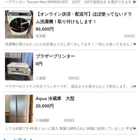
ヘアアイロン Tescom Nino NPM526 90℃ 120℃ 145℃蒸気付き を選択できま
京都
京都市
守山駅
美容家電
ヘアアイロン
【オンライン決済・配送可】ほぼ使ってないドラ
ム洗濯機！取り付けもします！
90,000円
伏見駅
8月6日
洗濯機が置けなかったため定価より少し安く出してます！ 一回しか使ってません！ 配
京都
京都市
伏見駅
生活家電
ブラザープリンター
0円
三条駅
8月6日
ブラザーのファクス付きプリンターです。 紙詰まりが直せななくて処分します。 もし
京都
京都市
三条駅
家電
ブラザー
Aqua 冷蔵庫 大型
20,000円
六地蔵駅
8月6日
とても綺麗です4年前くらいに購入 製菓の材料入れに綺麗に使用していました 宇治市
京都
宇治市
六地蔵駅
キッチン家電
Aqua