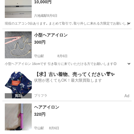
10,000円
六地蔵駅
8月6日
現役のエアコン3台あります｡ まとめて取引で､取り外しに来れる方限定でお願いします
京都
京都市
六地蔵駅
季節、空調家電
現役
小型ヘアアイロン
300円
守山駅
8月6日
小型ヘアアイロン 16cmです 引き取りに来ていただける方でお願いします😊
京都
京都市
守山駅
美容家電
ヘアアイロン
【求】古い着物、売ってください👘✨
状態が悪くてもOK！最大限買取します
プリフラ
Ad
ヘアアイロン
320円
守山駅
8月6日