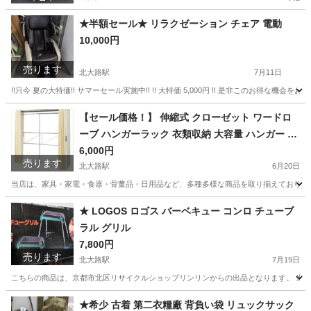
★半額セール★ リラクゼーション チェア 電動
10,000円
売ります
北大路駅
7月11日
!!只今 夏の大特価!! サマーセール実施中!! !! 大特価 5,000円 !! 是非このお得な機会を
京都
京都市
北大路駅
家具
電動
【セール価格！】 伸縮式 クローゼット ワードロ
ーブ ハンガーラック 衣類収納 大容量 ハンガー 掛
け
6,000円
売ります
北大路駅
6月20日
当店は、家具・家電・食器・骨董品・日用品など、多種多様な商品を取り揃えております。
京都
京都市
北大路駅
収納家具
ワードローブ
★ LOGOS ロゴス バーベキュー コンロ チューブ
ラル グリル
7,800円
売ります
北大路駅
7月19日
こちらの商品は、京都市北区リサイクルショップリンリンからの出品となります。 当店
京都
京都市
北大路駅
家具
チューブラル
★希少 古着 第二衣糧廠 背負い袋 リュックサック