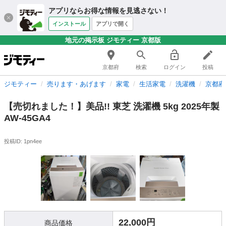
アプリならお得な情報を見逃さない！
インストール
アプリで開く
地元の掲示板 ジモティー 京都版
京都府
検索
ログイン
投稿
ジモティー
売ります・あげます
家電
生活家電
洗濯機
京都府
【売切れました！】美品!! 東芝 洗濯機 5kg 2025年製
AW-45GA4
投稿ID: 1pn4ee
22,000円
商品価格