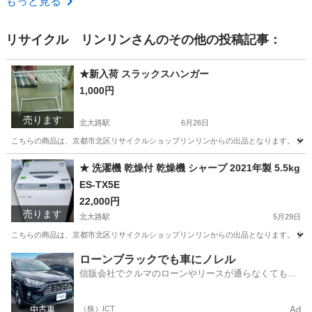
もっと見る
リサイクル リンリン
さんのその他の投稿記事：
★新入荷 スラックスハンガー
1,000円
売ります
北大路駅
6月26日
こちらの商品は、京都市北区リサイクルショップリンリンからの出品となります。 当店
京都
京都市
北大路駅
家具
★ 洗濯機 乾燥付 乾燥機 シャープ 2021年製 5.5kg
ES-TX5E
22,000円
売ります
北大路駅
5月29日
こちらの商品は、京都市北区リサイクルショップリンリンからの出品となります。 当店
京都
京都市
北大路駅
生活家電
シャープ
ローンブラックでも車にノレル
信販会社でクルマのローンやリースが通らなくてもク
ルマをご利用いただけるサービスがあります！
（株）ICT
Ad