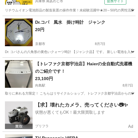
兵庫県 南あわじ市
提携サイト
リチウムイオン電池部品の製造装置の操作作業！未経験活躍中★20～50代の男性活躍中
兵庫
南あわじ市
その他
Dr.コパ 風水 掛け時計 ジャンク
20円
京都市
8月7日
Dr. コパさんの八角形の黄色いクォーツ時計 【ジャンク品】です。 新しい電池を入れ
京都
京都市
生活家電
ジャンク
【トレファク京都宇治店】Haierの全自動式洗濯機
のご紹介です！
23,100円
向島駅
8月7日
取りに来れる方限定！ こちらはリサイクルショップ、トレファク京都宇治店からの出品です。 ●商
京都
京都市
向島駅
生活家電
トレファク
【求】壊れたカメラ、売ってください📷✨
状態が悪くてもOK！最大限買取します
プリフラ
Ad