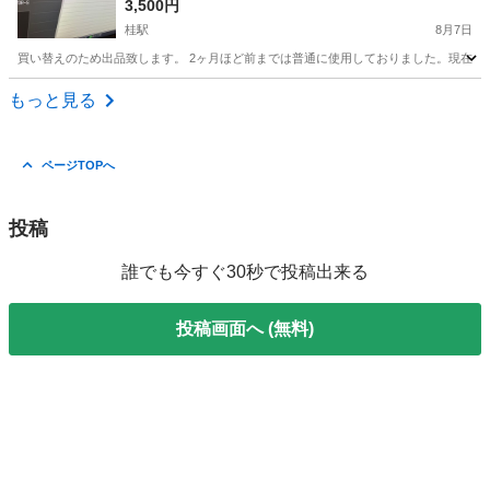
3,500円
桂駅
8月7日
買い替えのため出品致します。 2ヶ月ほど前までは普通に使用しておりました。現在は
京都
京都市
桂駅
テレビ
Wooo
もっと見る
ページTOPへ
投稿
誰でも今すぐ30秒で投稿出来る
投稿画面へ (無料)