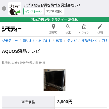
アプリならお得な情報を見逃さない！
インストール
アプリで開く
地元の掲示板 ジモティー 京都版
京都府
検索
ログイン
投稿
ジモティー
売ります・あげます
家電
テレビ
液晶テレビ
京都
AQUOS液晶テレビ
投稿ID: 1pfr5q
2026年6月14日 19:35
3,900円
商品価格