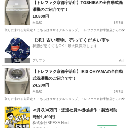
京都
京都市
向島駅
生活家電
YAMADA
【トレファク京都宇治店】TOSHIBAの全自動式洗
濯機のご紹介です！
19,800円
向島駅
8月7日
取りに来れる方限定！ こちらはリサイクルショップ、トレファク京都宇治店からの出品です。 ●
京都
京都市
向島駅
生活家電
トレファク
【求】古い着物、売ってください👘✨
状態が悪くてもOK！最大限買取します
プリフラ
Ad
【トレファク京都宇治店】IRIS OHYAMAの全自動
式洗濯機のご紹介です！
24,200円
向島駅
8月7日
取りに来れる方限定！ こちらはリサイクルショップ、トレファク京都宇治店からの出品です。 ●商
京都
京都市
向島駅
生活家電
IRIS
≪月収34万円・派遣社員≫機械操作・製造補助
時給1,490円
株式会社BREXA Next