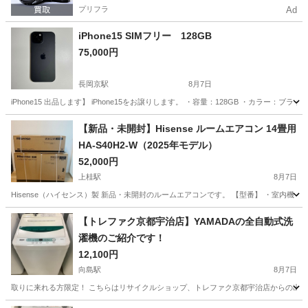
プリフラ
Ad
iPhone15 SIMフリー 128GB
75,000円
長岡京駅
8月7日
iPhone15 出品します】 iPhone15をお譲りします。 ・容量：128GB ・カラー：
京都
長岡京市
長岡京駅
電話、ＦＡＸ
画面
【新品・未開封】Hisense ルームエアコン 14畳用
HA-S40H2-W（2025年モデル）
52,000円
上桂駅
8月7日
Hisense（ハイセンス）製 新品・未開封のルームエアコンです。 【型番】 ・室内機：HA-S40H2
京都
京都市
上桂駅
季節、空調家電
【トレファク京都宇治店】YAMADAの全自動式洗
濯機のご紹介です！
12,100円
向島駅
8月7日
取りに来れる方限定！ こちらはリサイクルショップ、トレファク京都宇治店からの出品です。 ●