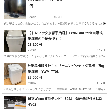
TV Panasonic VIERA
0円
大宮駅
8月7日
買い替えのため、出品させていただきます。 ●直接引き取りに来てくださる方にお願い
京都
京都市
大宮駅
テレビ
【トレファク京都宇治店】TWINBIRDの全自動式
洗濯機のご紹介です！
23,100円
向島駅
8月7日
取りに来れる方限定！ こちらはリサイクルショップ、トレファク京都宇治店からの出品です。 ●
京都
京都市
向島駅
生活家電
TWINBIRD
✨洗濯槽取り外しクリーニング✨ヤマダ電機 7kg
洗濯機 YWM-T70L
23,000円
円町駅
8月7日
○当店はリサイクルショップになります。 1.営業時間 AM10:00～PM7:00 火曜定休
京都
京都市
円町駅
生活家電
ヤマダ電機
日立Wooo液晶テレビ 32型 録画機能付きL32-
HV02