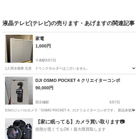
液晶テレビ(テレビ)の売ります・あげますの関連記事
家電
1,000円
十条駅
8月7日
1人用冷蔵庫 注意 ドリンクホルダーはございません。
京都
京都市
十条駅
家電
DJI OSMO POCKET 4 クリエイターコンボ
90,000円
西京極駅
8月7日
DJIのジンバルカメラ「OSMO POCKET 4」のクリエイターコンボです。 新品未使用の状
京都
京都市
西京極駅
ビデオカメラ、ムービーカメラ
【家に眠ってる】カメラ買い取ります📷
状態が悪くてもOK！最大限買取します