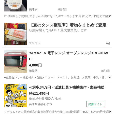
高津駅
8月8日
2〜3回程しか使用してません 不要になったので出品します 定価1万２千円ほどで購入し
京都
綾部市
高津駅
家電
【夏のタンス整理👘】着物をまとめて査定
状態が悪くてもOK！最大限買取します
プリフラ
Ad
YAMAZEN 電子レンジ オーブンレンジYRC-016V
E
4,000円
御陵駅
8月8日
■重量センサー機能付き ■自動メニュー： トースト、お弁当、お惣菜、牛乳・酒、コー
京都
京都市
御陵駅
キッチン家電
≪月収34万円・派遣社員≫機械操作・製造補助
時給1,490円
株式会社BREXA Next
兵庫県 南あわじ市
提携サイト
リチウムイオン電池部品の製造装置の操作作業！未経験活躍中★20～50代の男性活躍中