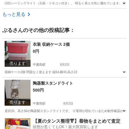
LEDシーリングライト（元箱・リモコン付き）。 明るく省エネ性に優れています。 2台
京都
京都市
神宮丸太町駅
生活家電
シーリングライト
もっと見る
ぶる
さんのその他の投稿記事：
衣装 収納ケース 2個
0円
売ります
中書島駅
8月2日
収納ケース2個 問題なく使えます 縦64,横43,高さ22
京都
京都市
中書島駅
収納家具
陶器製スタンドライト
500円
売ります
中書島駅
8月2日
直径20、高さ56の陶器製スタンドライトです。 ※電球が切れているため動作確認がで
京都
京都市
中書島駅
照明器具
【夏のタンス整理👘】着物をまとめて査定
状態が悪くてもOK！最大限買取します