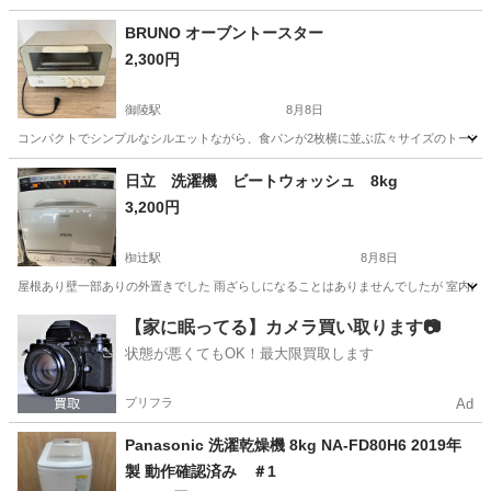
兵庫
南あわじ市
その他
BRUNO オーブントースター
2,300円
御陵駅
8月8日
コンパクトでシンプルなシルエットながら、食パンが2枚横に並ぶ広々サイズのトースター
京都
京都市
御陵駅
キッチン家電
日立 洗濯機 ビートウォッシュ 8kg
3,200円
椥辻駅
8月8日
屋根あり壁一部ありの外置きでした 雨ざらしになることはありませんでしたが 室内に置い
京都
京都市
椥辻駅
生活家電
【家に眠ってる】カメラ買い取ります📷
状態が悪くてもOK！最大限買取します
プリフラ
Ad
Panasonic 洗濯乾燥機 8kg NA-FD80H6 2019年
製 動作確認済み ＃1