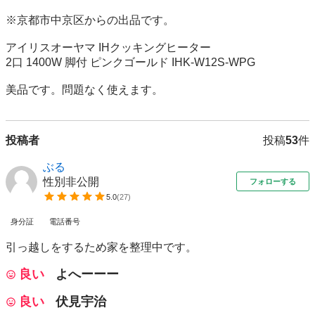
※京都市中京区からの出品です。

アイリスオーヤマ IHクッキングヒーター 

2口 1400W 脚付 ピンクゴールド IHK-W12S-WPG

美品です。問題なく使えます。
投稿者
投稿
53
件
ぶる
性別非公開
フォローする
5.0
(
27
)
身分証
電話番号
引っ越しをするため家を整理中です。
良い
よへーーー
良い
伏見宇治