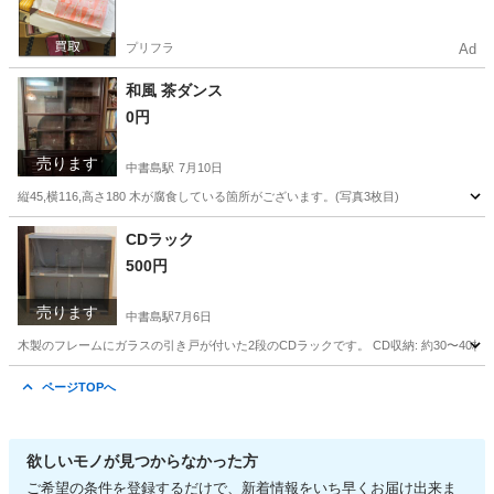
プリフラ
Ad
和風 茶ダンス
0円
売ります
中書島駅
7月10日
縦45,横116,高さ180 木が腐食している箇所がございます。(写真3枚目)
京都
京都市
中書島駅
収納家具
CDラック
500円
売ります
中書島駅
7月6日
木製のフレームにガラスの引き戸が付いた2段のCDラックです。 CD収納: 約30〜40枚
京都
京都市
中書島駅
収納家具
ページTOPへ
欲しいモノが見つからなかった方
ご希望の条件を登録するだけで、新着情報をいち早くお届け出来ま