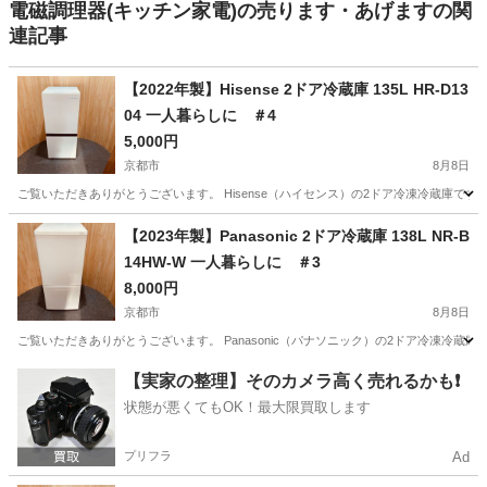
電磁調理器(キッチン家電)の売ります・あげますの関
連記事
【2022年製】Hisense 2ドア冷蔵庫 135L HR-D13
04 一人暮らしに ＃4
5,000円
京都市
8月8日
ご覧いただきありがとうございます。 Hisense（ハイセンス）の2ドア冷凍冷蔵庫です。 2
京都
京都市
キッチン家電
Hisense
【2023年製】Panasonic 2ドア冷蔵庫 138L NR-B
14HW-W 一人暮らしに ＃3
8,000円
京都市
8月8日
ご覧いただきありがとうございます。 Panasonic（パナソニック）の2ドア冷凍冷蔵庫で
京都
京都市
キッチン家電
Panasonic
【実家の整理】そのカメラ高く売れるかも❗️
状態が悪くてもOK！最大限買取します
プリフラ
Ad