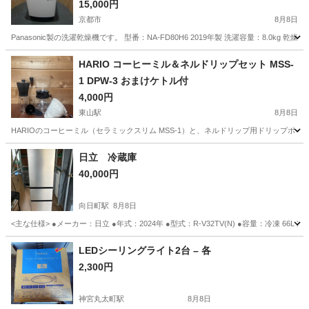
15,000円
京都市
8月8日
Panasonic製の洗濯乾燥機です。 型番：NA-FD80H6 2019年製 洗濯容量：8.0kg
京都
京都市
生活家電
Panasonic
HARIO コーヒーミル＆ネルドリップセット MSS-
1 DPW-3 おまけケトル付
4,000円
東山駅
8月8日
HARIOのコーヒーミル（セラミックスリム MSS-1）と、ネルドリップ用ドリップポッ
京都
京都市
東山駅
キッチン家電
日立 冷蔵庫
40,000円
向日町駅
8月8日
<主な仕様> ●メーカー：日立 ●年式：2024年 ●型式：R-V32TV(N) ●容量：冷凍 66L 冷蔵 2
京都
京都市
向日町駅
キッチン家電
LEDシーリングライト2台 – 各
2,300円
神宮丸太町駅
8月8日