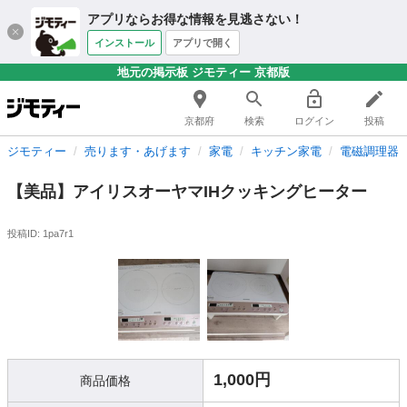
アプリならお得な情報を見逃さない！
インストール
アプリで開く
地元の掲示板 ジモティー 京都版
京都府
検索
ログイン
投稿
ジモティー
売ります・あげます
家電
キッチン家電
電磁調理器
【美品】アイリスオーヤマIHクッキングヒーター
投稿ID: 1pa7r1
1,000円
商品価格