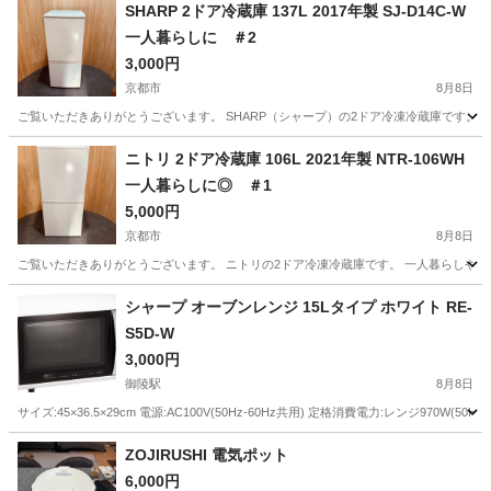
SHARP 2ドア冷蔵庫 137L 2017年製 SJ-D14C-W
一人暮らしに ＃2
3,000円
京都市
8月8日
ご覧いただきありがとうございます。 SHARP（シャープ）の2ドア冷凍冷蔵庫です。 13
京都
京都市
キッチン家電
ニトリ 2ドア冷蔵庫 106L 2021年製 NTR-106WH
一人暮らしに◎ ＃1
5,000円
京都市
8月8日
ご覧いただきありがとうございます。 ニトリの2ドア冷凍冷蔵庫です。 一人暮らしや学生さん
京都
京都市
キッチン家電
NTR
シャープ オーブンレンジ 15Lタイプ ホワイト RE-
S5D-W
3,000円
御陵駅
8月8日
サイズ:45×36.5×29cm 電源:AC100V(50Hz-60Hz共用) 定格消費電力:レンジ970W(5
京都
京都市
御陵駅
キッチン家電
ZOJIRUSHI 電気ポット
6,000円