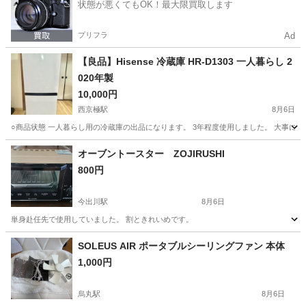
状態が悪くてもOK！最大限買取します
プリフラ
Ad
【良品】Hisense 冷蔵庫 HR-D1303 一人暮らし 2
020年製
10,000円
西京極駅
8月6日
○商品状態 一人暮らし用の冷蔵庫の出品になります。 3年程度使用しました。 大事に
京都
京都市
西京極駅
キッチン家電
オーブントースター ZOJIRUSHI
800円
今出川駅
8月6日
単身赴任先で使用していました。 割ときれいめです。
京都
京都市
今出川駅
生活家電
単身赴任
SOLEUS AIR ポータブルシーリングファン 本体
1,000円
烏丸駅
8月6日