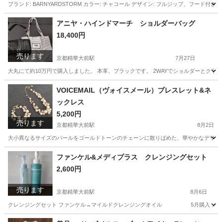
ブランド: BARNYARDSTORM カラー: チャコール デザイン: フルジップ、フード付
京都
京都市
京都精華大前駅
パーカー
バンヤードストーム
アニヤ・ハインドマーチ ショルダーバッグ
18,400円
売ります
京都精華大前駅
7月27日
大丸にて約10万円で購入しました。 本革、ブラックです。 2WAYでショルダーとクラッチ使用が
京都
京都市
京都精華大前駅
バッグ
VOICEMAIL（ヴォイスメール）ブレスレット&ネ
ックレス
5,200円
売ります
京都精華大前駅
8月2日
大小異なるサイズのパールをゴールドトーンのチェーンに散りばめた、華やかなデザイン
京都
京都市
京都精華大前駅
アクセサリー
ファンケル&メディプラス クレンジングセット
2,600円
売ります
京都精華大前駅
8月6日
クレンジングセット ファンケル→マイルドクレンジングオイル 5月購入 メディ
京都
京都市
京都精華大前駅
スキンケア