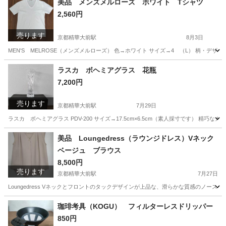
美品 メンズメルローズ ホワイト Tシャツ
2,560円
売ります
京都精華大前駅
8月3日
MEN'S MELROSE（メンズメルローズ） 色→ホワイト サイズ→4 （L） 柄
京都
京都市
京都精華大前駅
Tシャツ
ラスカ ボヘミアグラス 花瓶
7,200円
売ります
京都精華大前駅
7月29日
ラスカ ボヘミアグラス PDV-200 サイズ→17.5cm×6.5cm（素人採寸です） 
京都
京都市
京都精華大前駅
インテリア雑貨/小物
美品 Loungedress（ラウンジドレス）Vネック
ベージュ ブラウス
8,500円
売ります
京都精華大前駅
7月27日
Loungedress Vネックとフロントのタックデザインが上品な、滑らかな質感のノース
京都
京都市
京都精華大前駅
カットソー
ラウンジドレス
珈琲考具（KOGU） フィルターレスドリッパー
850円