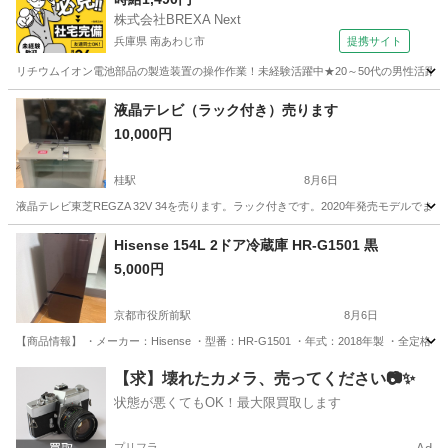
株式会社BREXA Next
兵庫県 南あわじ市
提携サイト
リチウムイオン電池部品の製造装置の操作作業！未経験活躍中★20～50代の男性活躍中
兵庫
南あわじ市
その他
液晶テレビ（ラック付き）売ります
10,000円
桂駅
8月6日
液晶テレビ東芝REGZA 32V 34を売ります。ラック付きです。2020年発売モデル
京都
京都市
桂駅
テレビ
ラック
Hisense 154L 2ドア冷蔵庫 HR-G1501 黒
5,000円
京都市役所前駅
8月6日
【商品情報】 ・メーカー：Hisense ・型番：HR-G1501 ・年式：2018年製 ・全定格内容積：
京都
京都市
京都市役所前駅
キッチン家電
Hisense
【求】壊れたカメラ、売ってください📷✨
状態が悪くてもOK！最大限買取します
プリフラ