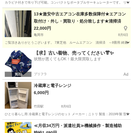
カラビナ付きで吊り下げ可能。コンパクトなポータブルサーキュレーターです。 リモコンは付属してい
京都
京都市
烏丸駅
季節、空調家電
13★激安中古エアコン在庫多数保障付★エアコン
取付け・外し・買取り・処分致します★清掃済
22,000円
亀岡市
8月6日
ご覧頂きありがとうございます。 7東芝他 ルームエアコン 清掃済 ～8畳用 綺麗な方
京都
亀岡市
季節、空調家電
地域
【求】古い着物、売ってください👘✨
状態が悪くてもOK！最大限買取します
プリフラ
Ad
冷蔵庫と電子レンジ
6,000円
竹田駅
8月6日
ひとり暮らし用 冷蔵庫と電子レンジのセット メーカー；ニトリ 製造：2019年製 型番：NTR
京都
京都市
竹田駅
キッチン家電
≪月収34万円・派遣社員≫機械操作・製造補助
時給1,490円