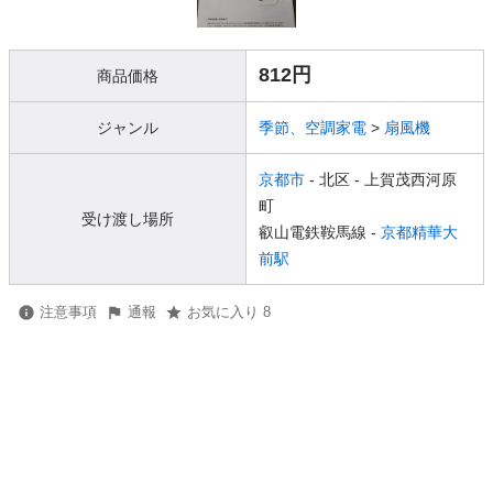
812円
商品価格
ジャンル
季節、空調家電
>
扇風機
京都市
- 北区
- 上賀茂西河原
町
受け渡し場所
叡山電鉄鞍馬線 -
京都精華大
前駅
注意事項
通報
お気に入り 8