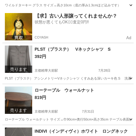
ワイルドターキー グラス サイズ→高さ10cm（底の厚み1.3cmほど込みです）
京都
京都市
京都精華大前駅
食器
【求】古い人形譲ってくれませんか？
状態が悪くてもOK🙆‍♀️査定0円‼️
COYASH
Ad
PLST（プラステ） Vネックシャツ S
392円
売ります
京都精華大前駅
7月28日
PLST（プラステ） アシンメトリーVネックシャツ くすみある深いカーキ色 S 洗濯
京都
京都市
京都精華大前駅
シャツ
カーキ
ローテーブル ウォールナット
819円
売ります
京都精華大前駅
7月31日
ローテーブル ウォールナット サイズ→巾90cm×奥行50cm×高さ35cm テーブル表
京都
京都市
京都精華大前駅
テーブル
ウォールナット
INDIVI（インディヴィ）ホワイト ロングネック