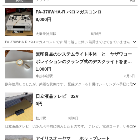
Ad
PA-370WHA-R パロマガスコンロ
8,000円
太秦天神川駅
8月6日
PA-370WHA-R パロマガスコンロです 引っ越しに伴い 清掃まではできていません
京都
京都市
太秦天神川駅
生活家電
無印良品のシステムライト本体 と ヤザワコー
ポレイションのクランプ式のデスクライトをまと
めて
1,000円
車折神社駅
8月6日
数年使用しましたが、綺麗な状態です。 配線ダクトを引掛けシーリングへ手軽に取り付
京都
京都市
車折神社駅
生活家電
日立液晶テレビ 32V
0円
桂川駅
8月6日
日立液晶テレビ L32-A5 8年前に購入したものです。 テレビ、電源コード、リモコン
京都
京都市
桂川駅
テレビ
年季
アイリスオーヤマ ホットプレート