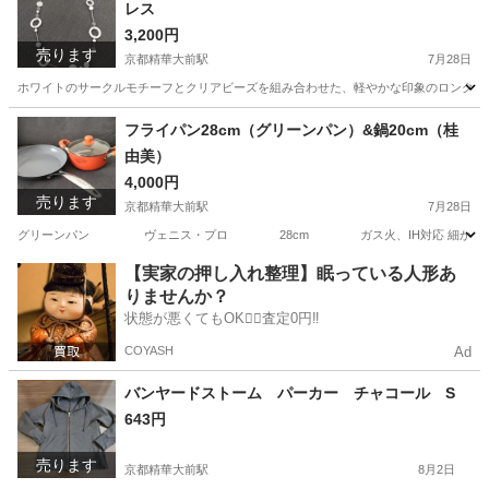
レス
3,200円
売ります
京都精華大前駅
7月28日
ホワイトのサークルモチーフとクリアビーズを組み合わせた、軽やかな印象のロングネックレスです
京都
京都市
京都精華大前駅
アクセサリー
フライパン28cm（グリーンパン）&鍋20cm（桂
由美）
4,000円
売ります
京都精華大前駅
7月28日
グリーンパン ヴェニス・プロ 28cm ガス火、IH対応 細かく傷が
京都
京都市
京都精華大前駅
調理器具
【実家の押し入れ整理】眠っている人形あ
りませんか？
状態が悪くてもOK🙆‍♀️査定0円‼️
COYASH
Ad
バンヤードストーム パーカー チャコール S
643円
売ります
京都精華大前駅
8月2日