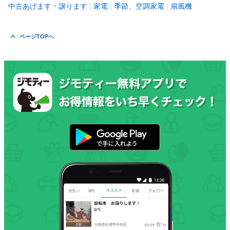
中古あげます・譲ります
家電
季節、空調家電
扇風機
ページTOPへ