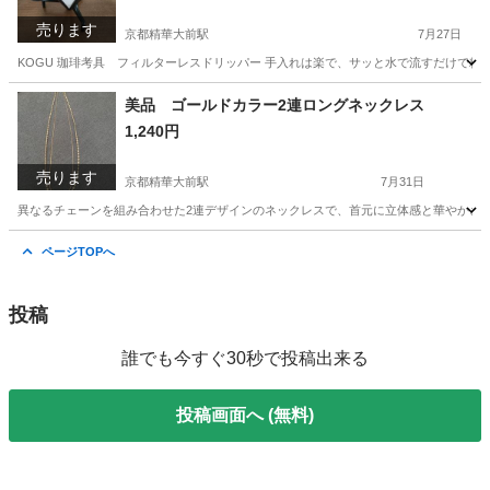
売ります
京都精華大前駅
7月27日
KOGU 珈琲考具 フィルターレスドリッパー 手入れは楽で、サッと水で流すだけで粉が
京都
京都市
京都精華大前駅
食器
美品 ゴールドカラー2連ロングネックレス
1,240円
売ります
京都精華大前駅
7月31日
異なるチェーンを組み合わせた2連デザインのネックレスで、首元に立体感と華やかさを演出しま
京都
京都市
京都精華大前駅
アクセサリー
ページTOPへ
投稿
誰でも今すぐ30秒で投稿出来る
投稿画面へ (無料)