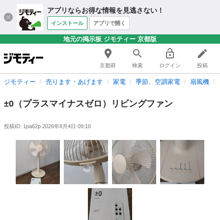
アプリならお得な情報を見逃さない！
インストール
アプリで開く
地元の掲示板 ジモティー 京都版
京都府
検索
ログイン
投稿
ジモティー
売ります・あげます
家電
季節、空調家電
扇風機
±0（プラスマイナスゼロ）リビングファン
投稿ID: 1pa62p
2026年8月4日 09:10