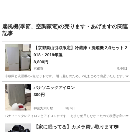
扇風機(季節、空調家電)の売ります・あげますの関連
記事
【京都嵐山引取限定】冷蔵庫＋洗濯機 2点セット 2
018・2019年製
8,800円
京都市
8月6日
冷蔵庫と洗濯機の2点セットです。 引っ越しのため、2点まとめて出品いたします。 【冷蔵庫】 ・AQ
京都
京都市
生活家電
パナソニックアイロン
300円
神宮丸太町駅
8月6日
パナソニックのアイロンとアイロン台です。 あまり使用しなかったので状態は良いです
京都
京都市
神宮丸太町駅
生活家電
【家に眠ってる】カメラ買い取ります📷