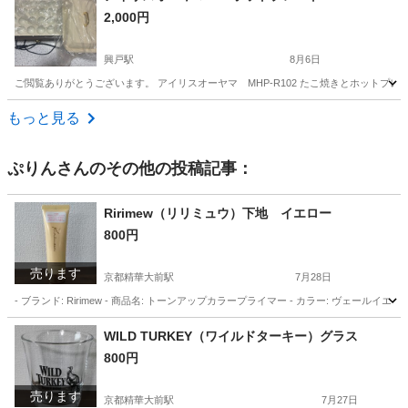
2,000円
興戸駅
8月6日
ご閲覧ありがとうございます。 アイリスオーヤマ MHP-R102 たこ焼きとホットプ
京都
京田辺市
興戸駅
キッチン家電
もっと見る
ぷりん
さんのその他の投稿記事：
Ririmew（リリミュウ）下地 イエロー
800円
売ります
京都精華大前駅
7月28日
- ブランド: Ririmew - 商品名: トーンアップカラープライマー - カラー: ヴェールイエロー
京都
京都市
京都精華大前駅
化粧品
WILD TURKEY（ワイルドターキー）グラス
800円
売ります
京都精華大前駅
7月27日