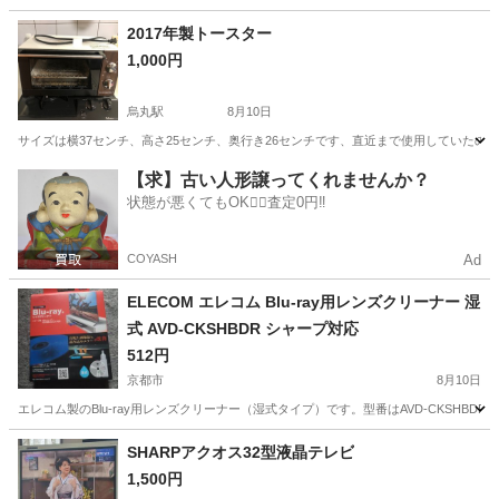
京都
福知山市
福知山駅
生活家電
2017年製トースター
1,000円
烏丸駅
8月10日
サイズは横37センチ、高さ25センチ、奥行き26センチです、直近まで使用していた
京都
京都市
烏丸駅
キッチン家電
トースター
【求】古い人形譲ってくれませんか？
状態が悪くてもOK🙆‍♀️査定0円‼️
COYASH
Ad
ELECOM エレコム Blu-ray用レンズクリーナー 湿
式 AVD-CKSHBDR シャープ対応
512円
京都市
8月10日
エレコム製のBlu-ray用レンズクリーナー（湿式タイプ）です。型番はAVD-CKSHB
京都
京都市
映像プレーヤー、レコーダー
エレコム
SHARPアクオス32型液晶テレビ
1,500円