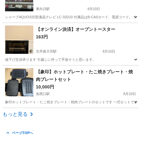
東向日駅
8月10日
シャープAQUOS32型液晶テレビ LC-32D10 付属品はB-CASカード、電源コード。
京都
京都市
東向日駅
テレビ
SHARP
【オンライン決済】オーブントースター
163円
京丹後大宮駅
8月10日
値下げ交渉承ります 引越しに伴って手放そうと思います。
京都
京丹後市
京丹後大宮駅
キッチン家電
【象印】ホットプレート・たこ焼きプレート・焼
肉プレートセット
10,000円
洛西口駅
8月10日
象印ホットプレート・たこ焼きプレート・焼肉プレートのセットです 一式セットでまとめ
京都
京都市
洛西口駅
キッチン家電
もっと見る
ページTOPへ