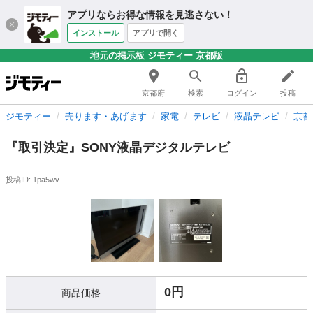
アプリならお得な情報を見逃さない！
インストール
アプリで開く
地元の掲示板 ジモティー 京都版
京都府
検索
ログイン
投稿
ジモティー
売ります・あげます
家電
テレビ
液晶テレビ
京都
『取引決定』SONY液晶デジタルテレビ
投稿ID: 1pa5wv
0円
商品価格