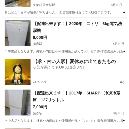
京都精華大前駅
8月10日
音は聞こえますが映像が写りません。 西賀茂車庫付近にてお取引予定です。
京都
京都市
京都精華大前駅
テレビ
【配達出来ます！】2020年 ニトリ 6kg電気洗
濯機
6,000円
藤森駅
8月10日
＊中古品となります。外観や内部はやや使用感が残っております 動作確認済み お渡しは伏
京都
京都市
藤森駅
生活家電
ニトリ
【求・古い人形】夏休みに出てきたもの
状態が悪くてもOK🙆‍♀️査定0円‼️
COYASH
Ad
【配達出来ます！】2017年 SHARP 冷凍冷蔵
庫 137リットル
7,000円
藤森駅
8月10日
＊中古品となります。外観や内部はやや使用感が残っております 動作確認済み お渡しは伏