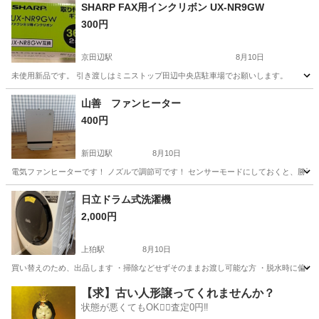
京都
京都市
藤森駅
キッチン家電
SHARP
SHARP FAX用インクリボン UX-NR9GW
300円
京田辺駅
8月10日
未使用新品です。 引き渡しはミニストップ田辺中央店駐車場でお願いします。
京都
京田辺市
京田辺駅
電話、ＦＡＸ
FAX
山善 ファンヒーター
400円
新田辺駅
8月10日
電気ファンヒーターです！ ノズルで調節可です！ センサーモードにしておくと、勝手
京都
京田辺市
新田辺駅
季節、空調家電
日立ドラム式洗濯機
2,000円
上狛駅
8月10日
買い替えのため、出品します ・掃除などせずそのままお渡し可能な方 ・脱水時に偏りで
京都
木津川市
上狛駅
生活家電
ドラム式洗濯機
【求】古い人形譲ってくれませんか？
状態が悪くてもOK🙆‍♀️査定0円‼️