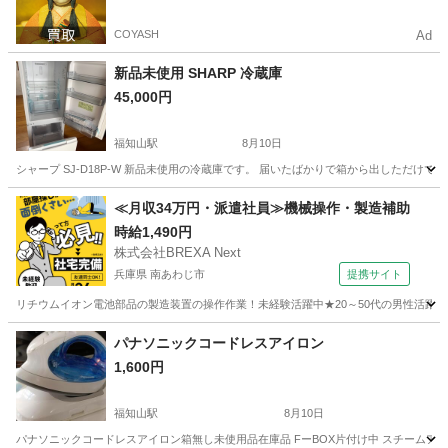
COYASH
Ad
新品未使用 SHARP 冷蔵庫
45,000円
福知山駅
8月10日
シャープ SJ-D18P-W 新品未使用の冷蔵庫です。 届いたばかりで箱から出しただけで
京都
福知山市
福知山駅
キッチン家電
≪月収34万円・派遣社員≫機械操作・製造補助
時給1,490円
株式会社BREXA Next
兵庫県 南あわじ市
提携サイト
リチウムイオン電池部品の製造装置の操作作業！未経験活躍中★20～50代の男性活躍中
兵庫
南あわじ市
その他
パナソニックコードレスアイロン
1,600円
福知山駅
8月10日
パナソニックコードレスアイロン箱無し未使用品在庫品 FーBOX片付け中 スチームア