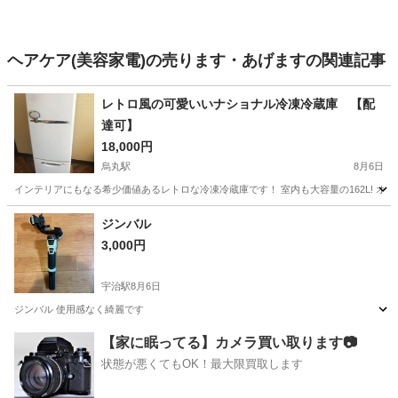
ヘアケア(美容家電)の売ります・あげますの関連記事
レトロ風の可愛いいナショナル冷凍冷蔵庫 【配
達可】
18,000円
烏丸駅
8月6日
インテリアにもなる希少価値あるレトロな冷凍冷蔵庫です！ 室内も大容量の162L! オー
京都
京都市
烏丸駅
キッチン家電
ナショナル
ジンバル
3,000円
宇治駅
8月6日
ジンバル 使用感なく綺麗です
京都
宇治市
宇治駅
カメラ
【家に眠ってる】カメラ買い取ります📷
状態が悪くてもOK！最大限買取します