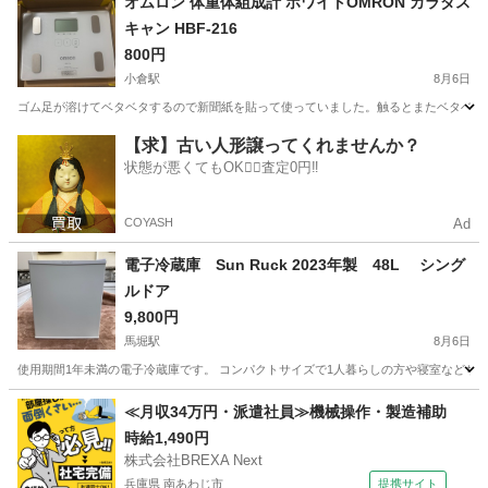
オムロン 体重体組成計 ホワイトOMRON カラダス
キャン HBF-216
800円
小倉駅
8月6日
ゴム足が溶けてベタベタするので新聞紙を貼って使っていました。触るとまたベタベタして
京都
宇治市
小倉駅
美容家電
HBF
【求】古い人形譲ってくれませんか？
状態が悪くてもOK🙆‍♀️査定0円‼️
COYASH
Ad
電子冷蔵庫 Sun Ruck 2023年製 48L シング
ルドア
9,800円
馬堀駅
8月6日
使用期間1年未満の電子冷蔵庫です。 コンパクトサイズで1人暮らしの方や寝室などちょっとしたスペ
京都
亀岡市
馬堀駅
キッチン家電
シングル
≪月収34万円・派遣社員≫機械操作・製造補助
時給1,490円
株式会社BREXA Next
兵庫県 南あわじ市
提携サイト