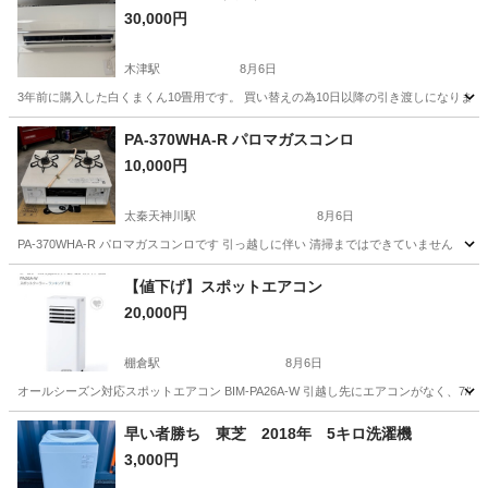
30,000円
木津駅
8月6日
3年前に購入した白くまくん10畳用です。 買い替えの為10日以降の引き渡しになりま
京都
木津川市
木津駅
季節、空調家電
白くまくん
PA-370WHA-R パロマガスコンロ
10,000円
太秦天神川駅
8月6日
PA-370WHA-R パロマガスコンロです 引っ越しに伴い 清掃まではできていません
京都
京都市
太秦天神川駅
生活家電
【値下げ】スポットエアコン
20,000円
棚倉駅
8月6日
オールシーズン対応スポットエアコン BIM-PA26A-W 引越し先にエアコンがなく、7
京都
木津川市
棚倉駅
季節、空調家電
スポットエアコン
早い者勝ち 東芝 2018年 5キロ洗濯機
3,000円