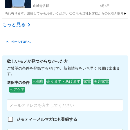
山城青谷駅
8月6日
汚れ有ります。清掃してからお使いください ◯こちら当社お客様からのお引き取り買い
京都
城陽市
山城青谷駅
生活家電
東芝
もっと見る
ページTOPへ
欲しいモノが見つからなかった方
ご希望の条件を登録するだけで、新着情報をいち早くお届け出来ま
す。
京都府
売ります・あげます
家電
美容家電
選択中の条件
ヘアケア
ジモティーメルマガにも登録する