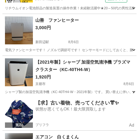
リチウムイオン電池部品の製造装置の操作作業！未経験活躍中★20～50代の男性活躍中
兵庫
南あわじ市
その他
山善 ファンヒーター
3,000円
新田辺駅
8月6日
電気ファンヒーターです！ ノズルで調節可です！ センサーモードにしておくと、勝手
京都
京田辺市
新田辺駅
季節、空調家電
【2021年製】シャープ 加湿空気清浄機 プラズマ
クラスター（KC-40TH4-W）
1,920円
京都市
8月6日
シャープ製の加湿空気清浄機（KC-40TH4-W・2021年製）です。 買い替えに伴い
京都
京都市
季節、空調家電
【求】古い着物、売ってください👘✨
状態が悪くてもOK！最大限買取します
プリフラ
Ad
エアコン 白くまくん