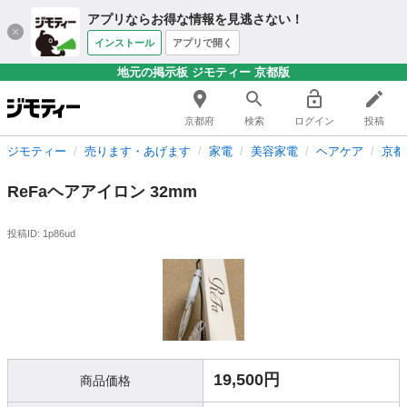
アプリならお得な情報を見逃さない！
インストール
アプリで開く
地元の掲示板 ジモティー 京都版
京都府
検索
ログイン
投稿
ジモティー
売ります・あげます
家電
美容家電
ヘアケア
京都
ReFaヘアアイロン 32mm
投稿ID: 1p86ud
19,500円
商品価格