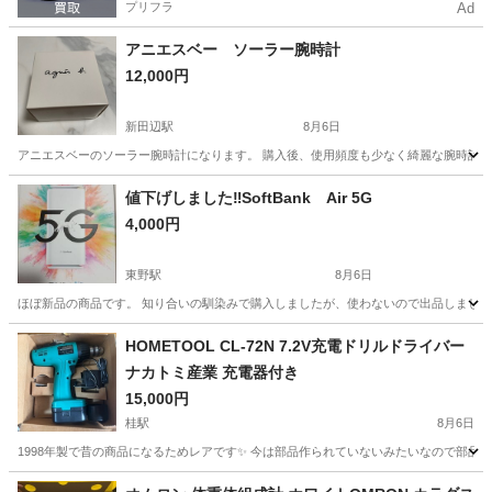
プリフラ
Ad
アニエスベー ソーラー腕時計
12,000円
新田辺駅
8月6日
アニエスベーのソーラー腕時計になります。 購入後、使用頻度も少なく綺麗な腕時計で
京都
京田辺市
新田辺駅
その他
値下げしました‼️SoftBank Air 5G
4,000円
東野駅
8月6日
ほぼ新品の商品です。 知り合いの馴染みで購入しましたが、使わないので出品しました。
京都
京都市
東野駅
電話、ＦＡＸ
HOMETOOL CL-72N 7.2V充電ドリルドライバー
ナカトミ産業 充電器付き
15,000円
桂駅
8月6日
1998年製で昔の商品になるためレアです✨️ 今は部品作られていないみたいなので部品
京都
京都市
桂駅
その他
HOMETOOL