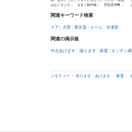
時、缶やグラスで
ンキンに冷えてい
ラスター 加湿
はなくキンキ...
ます！動作確...
空気清浄機 ...
関連キーワード検索
ドア
大型
製氷皿
ルーム
冷凍室
関連の掲示板
中古あげます・譲ります
家電
キッチン家
ジモティー
売ります・あげます
家電