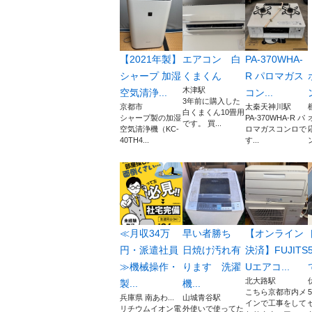
【2021年製】
エアコン 白
PA-370WHA-
シャープ 加湿
くまくん
R パロマガス
木津駅
空気清浄...
コン...
3年前に購入した
京都市
太秦天神川駅
白くまくん10畳用
シャープ製の加湿
PA-370WHA-R パ
です。 買...
空気清浄機（KC-
ロマガスコンロで
40TH4...
す...
ン
≪月収34万
早い者勝ち
【オンライン
円・派遣社員
日焼け汚れ有
決済】FUJITS
≫機械操作・
ります 洗濯
Uエアコ...
北大路駅
製...
機...
こちら京都市内メ
兵庫県 南あわ...
山城青谷駅
インで工事をして
リチウムイオン電
外使いで使ってた