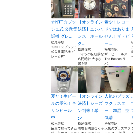
☆NTT☆プッ
【オンライン
希少！レコー
シュ式 公衆電
決済】ユンハ
ドではありま
話機 グレ...
ンス ホール
せん！ザ・ビ
松尾寺駅
ク...
ー...
☆NTT☆プッシュ
松尾寺駅
松尾寺駅
式公衆電話機 グ
ドイツの伝統的な
ザ・ビートルズ
レー☆PT...
名門時計 大きな
The Beatles ラ
家を建...
バ...
夏だ！生ビー
【オンライン
人気のプラズ
ルの季節！キ
決済】シーズ
マクラスタ
リンビール
ン到来！希
ー 加湿 空
中...
少！...
気清...
松尾寺駅
松尾寺駅
松尾寺駅
疲れて帰ってきた
現在も問題なくキ
人気のプラズマク