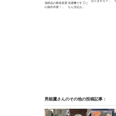
おりますエア...
池部品の製造装置
洗濯機です ◯こ
の操作作業！...
ちら当社お...
男能鷹
さんのその他の投稿記事：