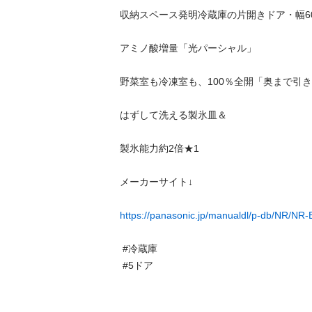
収納スペース発明冷蔵庫の片開きドア・幅60c
アミノ酸増量「光パーシャル」

野菜室も冷凍室も、100％全開「奥まで引き出せ
はずして洗える製氷皿＆

製氷能力約2倍★1

メーカーサイト↓

https://panasonic.jp/manualdl/p-db/NR/NR-
 #冷蔵庫

 #5ドア