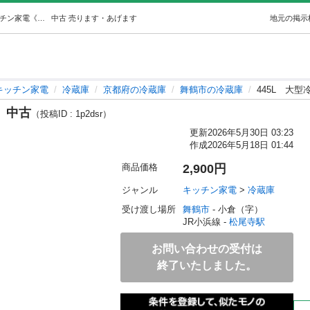
445L大型冷蔵庫5ドア冷蔵庫中古 (男能鷹) 松尾寺のキッチン家電《冷蔵庫》の中古あげます・譲ります｜ジモティーで不用品の処分
中古
売ります・あげます
地元の掲示
キッチン家電
冷蔵庫
京都府の冷蔵庫
舞鶴市の冷蔵庫
445L 大
 中古
（投稿ID : 1p2dsr）
更新
2026年5月30日 03:23
作成
2026年5月18日 01:44
商品価格
2,900円
ジャンル
キッチン家電
 > 
冷蔵庫
受け渡し場所
舞鶴市
 - 小倉（字）
JR小浜線 - 
松尾寺駅
お問い合わせの受付は
終了いたしました。