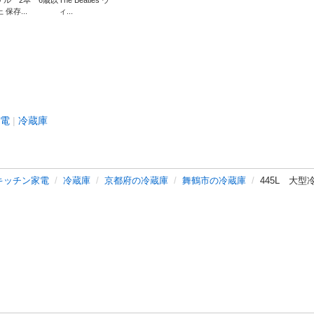
ケル 2本 6歳以
The Beatles ウ
上 保存...
ィ...
電
冷蔵庫
キッチン家電
冷蔵庫
京都府の冷蔵庫
舞鶴市の冷蔵庫
445L 大