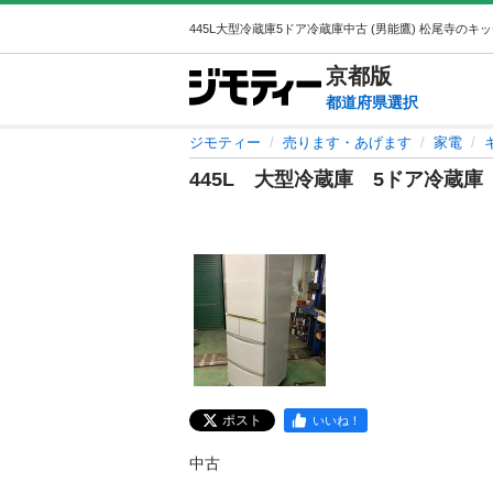
京都
版
都道府県選択
ジモティー
売ります・あげます
家電
445L 大型冷蔵庫 5ドア冷蔵庫
ポスト
いいね！
中古
