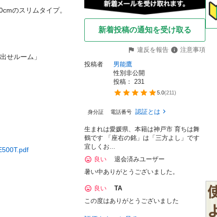
mのスリムタイプ。

新着投稿の通知を受け取る
違反を報告
注意事項
ルーム」

投稿者
男能鷹
性別非公開
投稿： 
231
5.0
(
211
)
認証とは
身分証
電話番号
生まれは愛媛県、本籍は神戸市 育ちは舞
鶴です 「座右の銘」は「三方よし」です
宜しくお...
E500T.pdf
良い
退会済みユーザー
暑い中ありがとうございました。
良い
TA
この度はありがとうございました