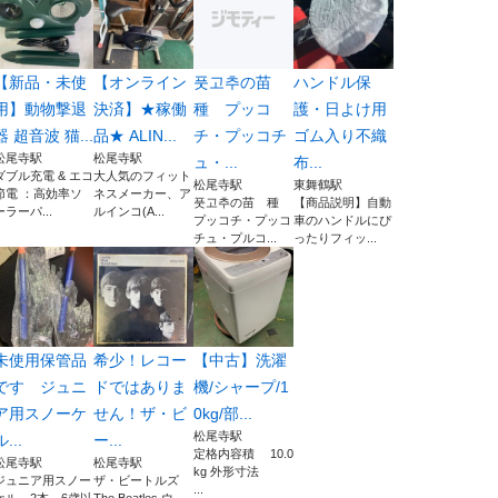
【新品・未使
【オンライン
풋고추の苗
ハンドル保
用】動物撃退
決済】★稼働
種 プッコ
護・日よけ用
器 超音波 猫...
品★ ALIN...
チ・プッコチ
ゴム入り不織
松尾寺駅
松尾寺駅
ュ・...
布...
ダブル充電 & エコ
大人気のフィット
松尾寺駅
東舞鶴駅
節電 ：高効率ソ
ネスメーカー、ア
풋고추の苗 種
【商品説明】自動
ーラーパ...
ルインコ(A...
プッコチ・プッコ
車のハンドルにぴ
チュ・プルコ...
ったりフィッ...
未使用保管品
希少！レコー
【中古】洗濯
です ジュニ
ドではありま
機/シャープ/1
ア用スノーケ
せん！ザ・ビ
0kg/部...
松尾寺駅
ル...
ー...
定格内容積 10.0
松尾寺駅
松尾寺駅
kg 外形寸法
ジュニア用スノー
ザ・ビートルズ
...