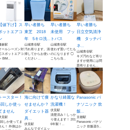
【値下げ】ス
早い者勝ち
早い者勝ち
早い者勝ち
ポットエアコ
東芝 2018
未使用 フッ
日立空気清浄
ン
年 5キロ洗...
トバス
機 タッチパ
棚倉駅
山城青谷駅
山城青谷駅
ネ...
オールシーズン対
汚れ有ります。清
使わず置いてたも
山城青谷駅
応スポットエアコ
掃してからお使い
のになります ◯
キズ汚れなど有り
 BIM...
ください ...
こちら当...
ますが使用には問
題有りません...
トースター！
海に向けて痩
かなり綺麗な
Panasonic パ
5回しか使っ
せませんか？
洗濯機！
ナソニック 炊
伏見駅
てません
ダイエット器
飯...
清楚済み！しっか
伏見駅
京都駅
具...
り使えます！ 201
5回しか使ってま
Panasonic パナソ
伏見駅
6年製！...
せん！ 外側はか
ニック 炊飯器S...
みんなでダイエッ