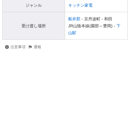
ジャンル
キッチン家電
船井郡
- 京丹波町
- 和田
受け渡し場所
JR山陰本線(園部～豊岡) -
下
山駅
注意事項
通報