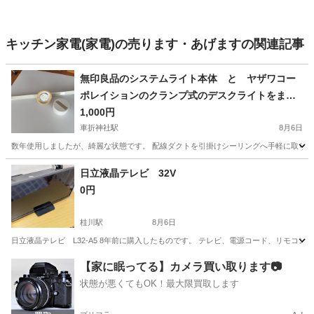
キッチン家電(家電)の売ります・あげますの関連記事
無印良品のシステムライト本体 と ヤザワコー
ポレイションのクランプ式のデスクライトをまと
めて
1,000円
車折神社駅
8月6日
数年使用しましたが、綺麗な状態です。 配線ダクトを引掛けシーリングへ手軽に取り付
京都
京都市
車折神社駅
生活家電
日立液晶テレビ 32V
0円
桂川駅
8月6日
日立液晶テレビ L32-A5 8年前に購入したものです。 テレビ、電源コード、リモコン
京都
京都市
桂川駅
テレビ
年季
【家に眠ってる】カメラ買い取ります📷
状態が悪くてもOK！最大限買取します