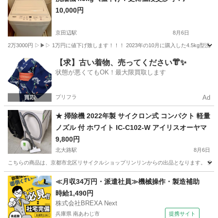
10,000円
京田辺駅
8月6日
2万3000円 ▷▶︎▷ 1万円に値下げ致します！！！ 2023年の10月に購入した4.5
京都
京田辺市
京田辺駅
生活家電
状態
【求】古い着物、売ってください👘✨
状態が悪くてもOK！最大限買取します
プリフラ
Ad
★ 掃除機 2022年製 サイクロン式 コンパクト 軽量
ノズル 付 ホワイト IC-C102-W アイリスオーヤマ
9,800円
北大路駅
8月6日
こちらの商品は、京都市北区リサイクルショップリンリンからの出品となります。 当店
京都
京都市
北大路駅
生活家電
アイリスオーヤマ
≪月収34万円・派遣社員≫機械操作・製造補助
時給1,490円
株式会社BREXA Next
兵庫県 南あわじ市
提携サイト