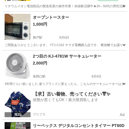
リチウムイオン電池部品の製造装置の操作作業！未経験活躍中★20～50代の男性活躍中
兵庫
南あわじ市
その他
オーブントースター
1,000円
興戸駅
8月6日
ご閲覧ありがとうございます。 YTJ-C101 ヤマダ電機購入品です。 断捨離でお譲
京都
京田辺市
興戸駅
キッチン家電
2つ目の KJ-4781W サーキュレーター
2,000円
洛西口駅
8月6日
3年間ぐらい使いました 違うブランドに変えったら、こちらのサーキュレーターはタンス
京都
京都市
洛西口駅
生活家電
サーキュレーター
【求】古い着物、売ってください👘✨
状態が悪くてもOK！最大限買取します
プリフラ
Ad
リーベックス デジタルコンセントタイマー PT80D