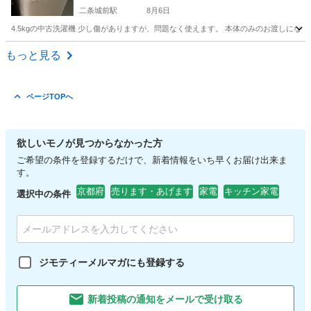
二条城前駅
8月6日
4.5kgの中古洗濯機 少し傷がありますが、問題なく使えます。 本体のみのお渡しに
京都
京都市
二条城前駅
生活家電
もっと見る
ページTOPへ
欲しいモノが見つからなかった方
ご希望の条件を登録するだけで、新着情報をいち早くお届け出来ま
す。
京都府
売ります・あげます
家電
キッチン家電
選択中の条件
ジモティーメルマガにも登録する
新着投稿の通知をメールで受け取る