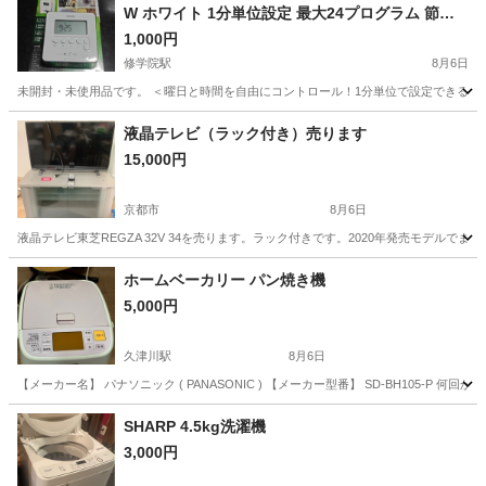
W ホワイト 1分単位設定 最大24プログラム 節電
省エネ 不在防犯 屋内用 定格1500W
1,000円
修学院駅
8月6日
未開封・未使用品です。 ＜曜日と時間を自由にコントロール！1分単位で設定できる多機能
京都
京都市
修学院駅
生活家電
液晶テレビ（ラック付き）売ります
15,000円
京都市
8月6日
液晶テレビ東芝REGZA 32V 34を売ります。ラック付きです。2020年発売モデ
京都
京都市
テレビ
ラック
ホームベーカリー パン焼き機
5,000円
久津川駅
8月6日
【メーカー名】 パナソニック ( PANASONIC ) 【メーカー型番】 SD-BH105-
京都
宇治市
久津川駅
キッチン家電
SHARP 4.5kg洗濯機
3,000円