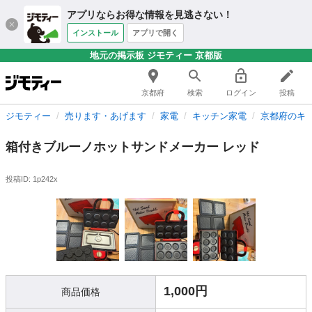
アプリならお得な情報を見逃さない！
インストール
アプリで開く
地元の掲示板 ジモティー 京都版
京都府
検索
ログイン
投稿
ジモティー
売ります・あげます
家電
キッチン家電
京都府のキ
箱付きブルーノホットサンドメーカー レッド
投稿ID: 1p242x
1,000円
商品価格