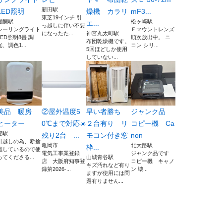
新田駅
LED照明
燥機 カラリ
mF3...
東芝19インチ 引
醍醐駅
松ヶ崎駅
エ...
っ越しに伴い不要
シーリングライト
Ｆマウントレンズ
になったた...
神宮丸太町駅
LED照明8畳 調
順次放出中。 ニ
布団乾燥機です。
光、調色1...
コン シリ...
5回ほどしか使用
していない...
美品 暖房
②屋外温度5
早い者勝ち
ジャンク品
ヒーター
0℃まで対応☀️
２台有り リ
コピー機 Ca
淀駅
残り2台 ...
モコン付き窓
non
引越しの為、断捨
亀岡市
北大路駅
枠...
離しているので使
電気工事業登録
ジャンク品です
ってくださる...
山城青谷駅
店 大阪府知事登
コピー機 キャノ
キズ汚れなど有り
録第2026-...
ン 壊...
ますが使用には問
題有りません...