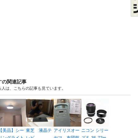
すの関連記事
る人は、こちらの記事も見ています。
【美品】シー
東芝 液晶テ
アイリスオー
ニコン シリー
リングライト
レビ
ヤマ 布団乾
ズＥ 36-72m