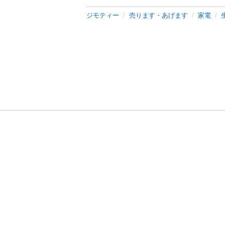
ジモティー
売ります・あげます
家電
利用規約
プライ
運営会社
サイトマッ
© 2011-
2026
Jmty, Inc.