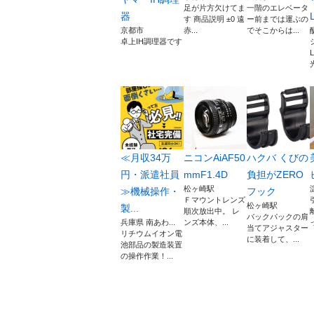
足が片方欠けてま
一階のエレベータ
器
す 商品説明 ±0 遠
ー前までは運ぶの
京都市
赤...
でそこからは...
卓上IH調理器です
≪月収34万
ニコンAiAF50
ハクバ くびの
円・派遣社員
mmF1.4D
負担がZERO
松ヶ崎駅
≫機械操作・
フック
Ｆマウントレンズ
松ヶ崎駅
製...
順次放出中。 レ
バックパックの肩
兵庫県 南あわ...
ンズ本体、...
当てアジャスター
リチウムイオン電
に装着して、...
池部品の製造装置
の操作作業！...