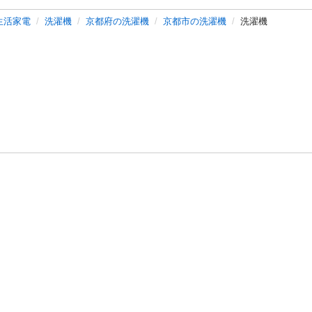
生活家電
洗濯機
京都府の洗濯機
京都市の洗濯機
洗濯機
バシーポリシー
プライバシー・ステートメント
健全化に資する運用
プ
ご利用ガイド
フリーワードで探す
特定商取引法の表示
利用