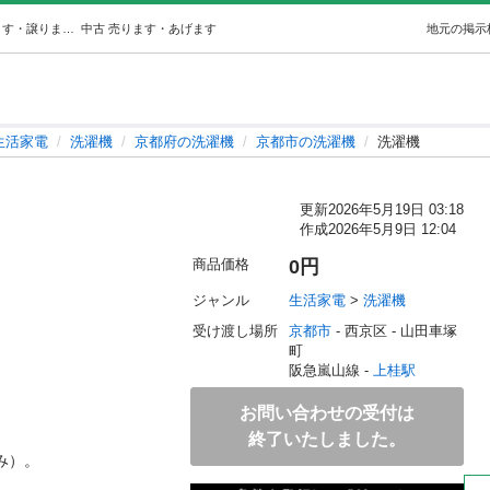
洗濯機 (meepo) 上桂の生活家電《洗濯機》の中古あげます・譲ります｜ジモティーで不用品の処分
中古
売ります・あげます
地元の掲示
生活家電
洗濯機
京都府の洗濯機
京都市の洗濯機
洗濯機
更新
2026年5月19日 03:18
作成
2026年5月9日 12:04
商品価格
0円
ジャンル
生活家電
 > 
洗濯機
受け渡し場所
京都市
 - 西京区
 - 山田車塚
町
阪急嵐山線 - 
上桂駅
お問い合わせの受付は
終了いたしました。
）。
