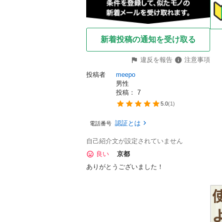
新着投稿の通知を受け取る


違反を報告
注意事項
投稿者
meepo
男性
投稿： 
7
5.0
(
1
)
認証とは
電話番号
自己紹介文が設定されていません
良い
京都
ありがとうございました！