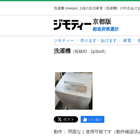
京都
版
都道府県選択
ジモティー
売ります・あげます
家電
洗濯機
（投稿ID : 1p1bs9）
ポスト
いいね！
動作： 問題なく使用可能です（動作確認済み