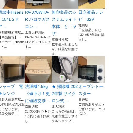
商談中Hisens
PA-370WHA-
無印良品のシ
日立液晶テレ
e 154L 2ド
R パロマガス
ステムライト
ビ 32V
桂川駅
ア...
コン...
本体 と ヤ
日立液晶テレビ
京都市役所前駅...
太秦天神川駅
ザ...
L32-A5 8年前に購
【商品情報】 ・
PA-370WHA-R パ
車折神社駅
入し...
メーカー：Hisens
ロマガスコンロで
数年使用しました
 ・...
す...
が、綺麗な状態で
す。 ...
シャープ 電
洗濯機4.5kg
★ 掃除機 202
オーブントー
子レンジ
《値下げ！更
2年製 サイク
スター
龍谷大前深草駅...
興戸駅
に値段交渉...
ロン式...
8月9日限定のお渡
ご閲覧ありがとう
京田辺駅
北大路駅
しになります。
ございます。 YTJ
2万3000円 ▷▶︎▷
こちらの商品は、
値段交渉受...
-C10...
1万円に値下げ致
京都市北区リサイ
し...
クルショップ...