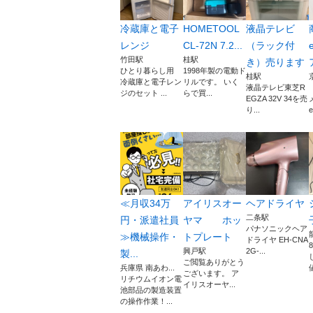
冷蔵庫と電子
HOMETOOL
液晶テレビ
レンジ
CL-72N 7.2...
（ラック付
竹田駅
桂駅
き）売ります
ひとり暮らし用
1998年製の電動ド
桂駅
冷蔵庫と電子レン
リルです。 いく
液晶テレビ東芝R
ジのセット ...
らで買...
EGZA 32V 34を売
り...
e
≪月収34万
アイリスオー
ヘアドライヤ
二条駅
円・派遣社員
ヤマ ホッ
パナソニックヘア
≫機械操作・
トプレート
ドライヤ EH-CNA
興戸駅
2G-...
製...
ご閲覧ありがとう
兵庫県 南あわ...
ございます。 ア
リチウムイオン電
イリスオーヤ...
池部品の製造装置
の操作作業！...