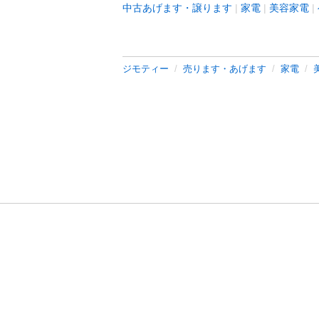
中古あげます・譲ります
家電
美容家電
ジモティー
売ります・あげます
家電
利用規約
プライ
運営会社
サイトマッ
© 2011-
2026
Jmty, Inc.