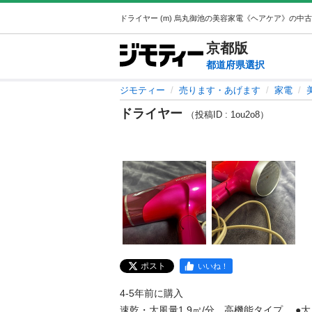
京都
版
都道府県選択
ジモティー
売ります・あげます
家電
ドライヤー
（投稿ID : 1ou2o8）
ポスト
いいね！
4-5年前に購入

速乾・大風量1.9㎥/分、高機能タイプ。 ●大風