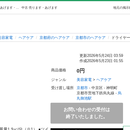
ドライヤー (m) 烏丸御池の美容家電《ヘアケア》の中古あげます・譲ります｜ジモティーで不用品の処分
中古
売ります・あげます
地元の掲示
美容家電
ヘアケア
京都府のヘアケア
京都市のヘアケア
ドライヤ
更新
2026年5月24日 03:59
作成
2026年5月23日 01:55
商品価格
0円
ジャンル
美容家電
 > 
ヘアケア
受け渡し場所
京都市
 - 中京区
 - 神明町
京都市営地下鉄烏丸線 - 
烏
丸御池駅
お問い合わせの受付は
終了いたしました。
量1.9㎥/分（※1） ●ツイ