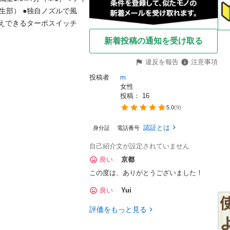
生部） ●独自ノズルで風
換えできるターボスイッチ
新着投稿の通知を受け取る
違反を報告
注意事項
投稿者
m
女性
投稿： 
16
5.0
(
9
)
認証とは
身分証
電話番号
自己紹介文が設定されていません
良い
京都
この度は、ありがとうございました！
良い
Yui
評価をもっと見る