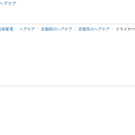
ヘアケア
美容家電
ヘアケア
京都府のヘアケア
京都市のヘアケア
ドライヤ
バシーポリシー
プライバシー・ステートメント
健全化に資する運用
プ
ご利用ガイド
フリーワードで探す
特定商取引法の表示
利用