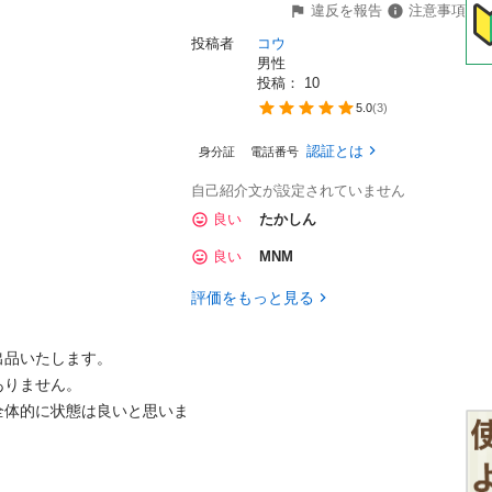
違反を報告
注意事項
投稿者
コウ
男性
投稿： 
10
5.0
(
3
)
認証とは
身分証
電話番号
自己紹介文が設定されていません
良い
たかしん
良い
MNM
評価をもっと見る
品いたします。

りません。

全体的に状態は良いと思いま