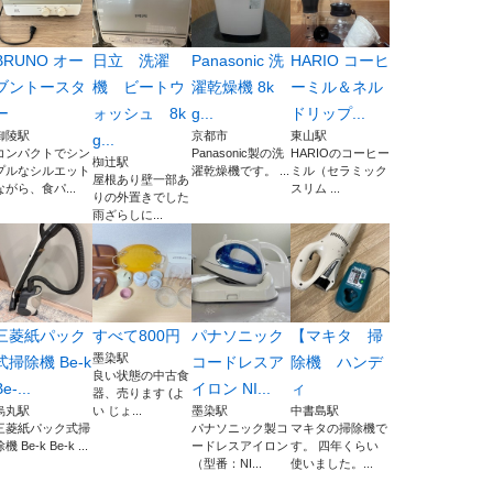
BRUNO オー
日立 洗濯
Panasonic 洗
HARIO コーヒ
ブントースタ
機 ビートウ
濯乾燥機 8k
ーミル＆ネル
ー
ォッシュ 8k
g...
ドリップ...
御陵駅
京都市
東山駅
g...
コンパクトでシン
Panasonic製の洗
HARIOのコーヒー
椥辻駅
プルなシルエット
濯乾燥機です。 ...
ミル（セラミック
屋根あり壁一部あ
ながら、食パ...
スリム ...
りの外置きでした
雨ざらしに...
三菱紙パック
すべて800円
パナソニック
【マキタ 掃
墨染駅
式掃除機 Be-k
コードレスア
除機 ハンデ
良い状態の中古食
e-...
イロン NI...
ィ
器、売ります (よ
烏丸駅
い じょ...
墨染駅
中書島駅
三菱紙パック式掃
パナソニック製コ
マキタの掃除機で
機 Be-k Be-k ...
ードレスアイロン
す。 四年くらい
（型番：NI...
使いました。...