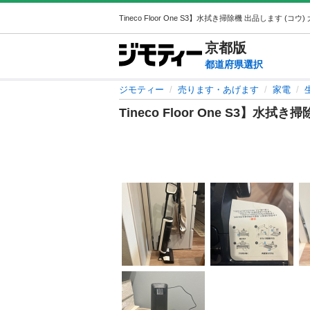
京都
版
都道府県選択
ジモティー
売ります・あげます
家電
Tineco Floor One S3】水拭