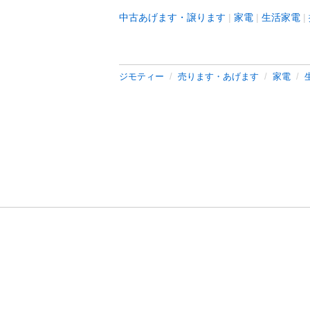
中古あげます・譲ります
家電
生活家電
ジモティー
売ります・あげます
家電
利用規約
プライ
運営会社
サイトマッ
© 2011-
2026
Jmty, Inc.