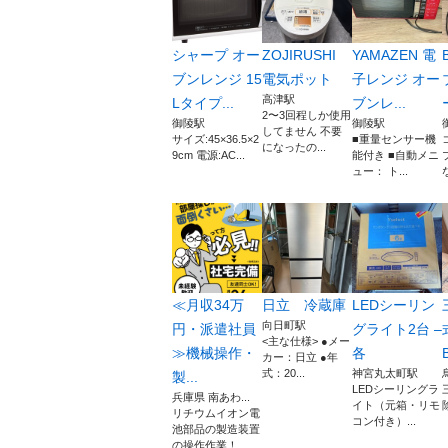
シャープ オー
ZOJIRUSHI
YAMAZEN 電
ブンレンジ 15
電気ポット
子レンジ オー
高津駅
Lタイプ...
ブンレ...
2〜3回程しか使用
御陵駅
御陵駅
してません 不要
サイズ:45×36.5×2
■重量センサー機
になったの...
9cm 電源:AC...
能付き ■自動メニ
ュー： ト...
≪月収34万
日立 冷蔵庫
LEDシーリン
向日町駅
円・派遣社員
グライト2台 –
<主な仕様> ●メー
≫機械操作・
各
B
カー：日立 ●年
式：20...
神宮丸太町駅
製...
LEDシーリングラ
兵庫県 南あわ...
イト（元箱・リモ
除
リチウムイオン電
コン付き）...
池部品の製造装置
の操作作業！...