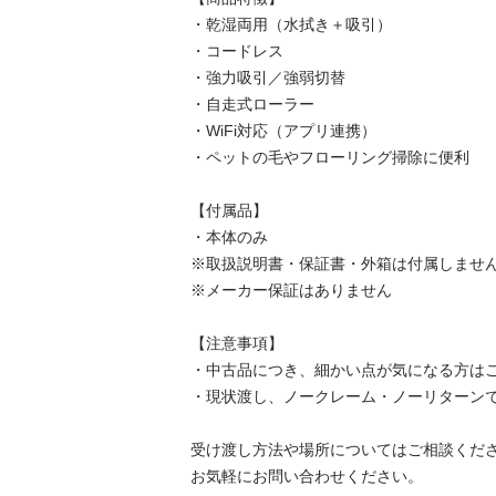
・乾湿両用（水拭き＋吸引）

・コードレス

・強力吸引／強弱切替

・自走式ローラー

・WiFi対応（アプリ連携）

・ペットの毛やフローリング掃除に便利

【付属品】

・本体のみ

※取扱説明書・保証書・外箱は付属しません
※メーカー保証はありません

【注意事項】

・中古品につき、細かい点が気になる方はご
・現状渡し、ノークレーム・ノーリターンで
受け渡し方法や場所についてはご相談くださ
お気軽にお問い合わせください。