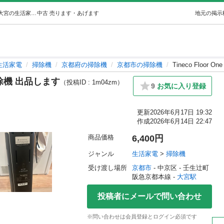
Tineco Floor One S3】水拭き掃除機 出品します (コウ) 大宮の生活家電《掃除機》の中古あげます・譲ります｜ジモティーで不用品の処分
中古
売ります・あげます
地元の掲示
生活家電
掃除機
京都府の掃除機
京都市の掃除機
Tineco Floo
き掃除機 出品します
（投稿ID : 1m04zm）
9
お気に入り登録
更新
2026年6月17日 19:32
作成
2026年6月14日 22:47
商品価格
6,400円
ジャンル
生活家電
 > 
掃除機
受け渡し場所
京都市
 - 中京区
 - 壬生辻町
阪急京都本線 - 
大宮駅
投稿者にメールで問い合わせ
※問い合わせは会員登録とログイン必須です