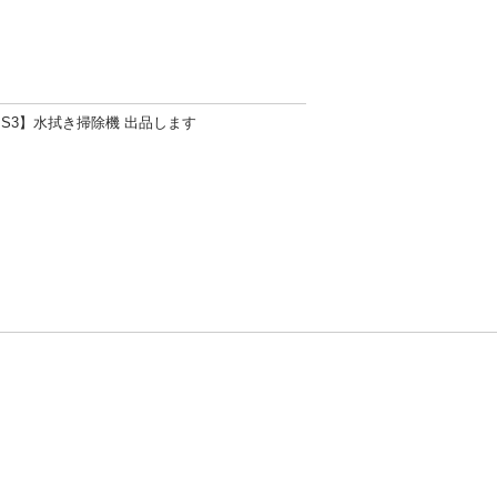
r One S3】水拭き掃除機 出品します
方針
お問い合わせ
者情報の外部送信について