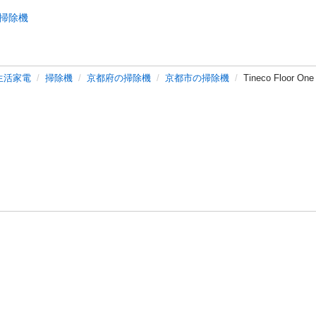
掃除機
生活家電
掃除機
京都府の掃除機
京都市の掃除機
Tineco Floo
バシーポリシー
プライバシー・ステートメント
健全化に資する運用
プ
ご利用ガイド
フリーワードで探す
特定商取引法の表示
利用