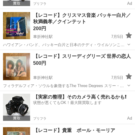
Ad
プリフラ
【レコード】クリスマス音楽 バッキー白片／
秋満義孝／クインテット
200円
車折神社駅
7月5日
ハワイアン・バンド、バッキー白片と日本のテディ・ウイルソンこと
秋満義孝とクインテットによるクリスマス・ソング・レコードです。
京都
京都市
車折神社駅
その他
【レコード】スリーディグリーズ 世界の恋人
ウクレレとエレキをフューチャーした南国テイストの貴重なクリスマ
500円
スソングが収録されています。 ...
車折神社駅
7月5日
フィラデルフィア・ソウルを象徴するThe Three Degrees スリー・デ
ィグリーズによる名盤『世界の恋人』、レコードです。天使のささや
京都
京都市
車折神社駅
その他
レコード
【実家の整理】そのカメラ高く売れるかも❗️
き他。 - アーティスト: The Three Degrees - アルバ...
状態が悪くてもOK！最大限買取します
Ad
プリフラ
【レコード】貴重 ポール・モーリア