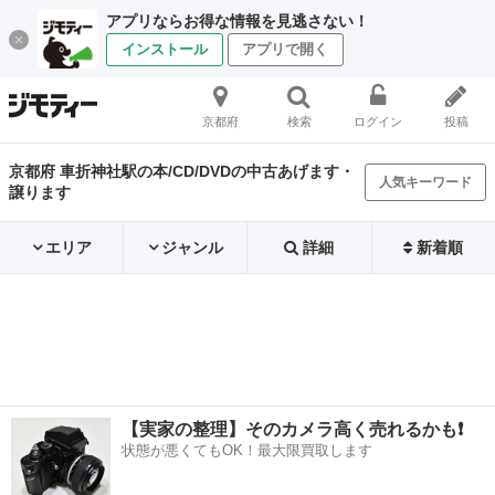
アプリならお得な情報を見逃さない！
インストール
アプリで開く
京都府
検索
ログイン
投稿
京都府 車折神社駅の本/CD/DVDの中古あげます・
人気キーワード
譲ります
エリア
ジャンル
詳細
新着順
【実家の整理】そのカメラ高く売れるかも❗️
状態が悪くてもOK！最大限買取します