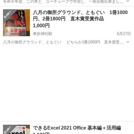
令和６年度、この本と、ユーチューブで学習し、一発合格出来まし
た。ITパスポートはシラバスが随時追加されていきますが、基本的な
京都
京都市
車折神社駅
就職、資格
教科書
八月の御所グラウンド、ともぐい 1冊1000
学習は出来ると思います。
円、2冊1800円 直木賞受賞作品
1,000円
車折神社駅
6月27日
八月の御所グラウンド、ともぐい どちらか1冊1000円 直木賞受賞
作品 両方の場合は、1800円で販売します。 新品で購入し、一度読ん
京都
京都市
車折神社駅
参考書
状態
だのみで、状態は綺麗です。
できるExcel 2021 Office 基本編＋活用編