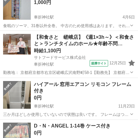
1,000円
車折神社駅
4月6日
食戟のソーマ、31巻以外全巻。 中古のため使用感はあります。 それで
もいい方、連絡お願いします。
京都
京都市
車折神社駅
本/CD/DVD
食戟のソーマ
【和食さと 嵯峨店】《週1×3h～》＜和食さ
と＞ランチタイムのホール★年齢不問…
時給1,100円
サトフードサービス株式会社
12月25日
提携サイト
車折神社駅
勤務地： 京都府京都市右京区嵯峨広沢南野町58-1【勤務先】 京都府京
都市右京区嵯峨広沢南野町58-1 和食さと 嵯峨店 【アクセス】 車折
京都
京都市
車折神社駅
レストラン
ハイアール 窓用エアコン リモコン フレーム
神社駅 徒歩10分 ※車通勤応相談 車折神社駅 徒歩10分 週勤務日時：
付き
週1...
0円
車折神社駅
11月23日
三か月ほどしか使用していないので状態は良いです。 フレームはつけ
ますが、プラスチックのペラペラの部分が一部ついていません。 他付
京都
京都市
車折神社駅
本/CD/DVD
フレーム
D・N・ANGEL 1-14巻 ケース付き
属品ついていません。 本日取りに来られる方を優先します。
0円