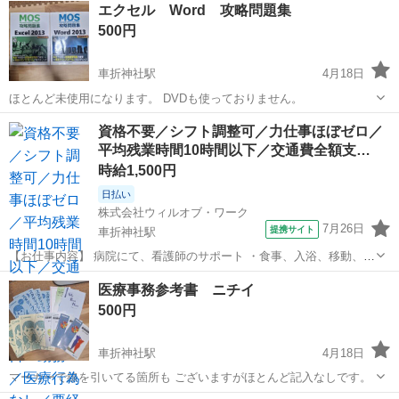
エクセル Word 攻略問題集
500円
車折神社駅
4月18日
ほとんど未使用になります。 DVDも使っておりません。
京都
京都市
車折神社駅
参考書
問題集
資格不要／シフト調整可／力仕事ほぼゼロ／
平均残業時間10時間以下／交通費全額支…
時給1,500円
日払い
株式会社ウィルオブ・ワーク
7月26日
提携サイト
車折神社駅
【お仕事内容】 病院にて、看護師のサポート ・食事、入浴、移動、排
泄などの身体介助 ・病室のシーツ交換、清掃、環境整備 ・事務作業の
京都
京都市
車折神社駅
その他
医療事務参考書 ニチイ
補助業務 ・伝票やカルテの運搬 ・備品、器具の確認 など 「できるか
500円
不安・・・」 という方...
車折神社駅
4月18日
マーカーで線を引いてる箇所も ございますがほとんど記入なしです。