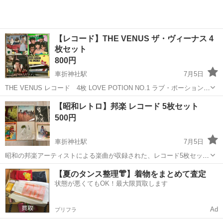
【レコード】THE VENUS ザ・ヴィーナス 4
枚セット
800円
車折神社駅
7月5日
THE VENUS レコード 4枚 LOVE POTION NO.1 ラブ・ポーション
No.1 PARTY パーティ JIGSAW PARTY さよならはパズルのあとに ロ
京都
京都市
車折神社駅
その他
【昭和レトロ】邦楽 レコード 5枚セット
ック・アラウンド THE アメリカ ...
500円
車折神社駅
7月5日
昭和の邦楽アーティストによる楽曲が収録された、レコード5枚セット
です。 お取引はJR嵯峨嵐山駅、嵐電・バス停車折神社付近にて。詳細
京都
京都市
車折神社駅
その他
【夏のタンス整理👘】着物をまとめて査定
はメッセージいたします。 松崎しげる 私の歌・俺たちの朝 ペドロ＆
状態が悪くてもOK！最大限買取します
カプリシャス ...
Ad
プリフラ