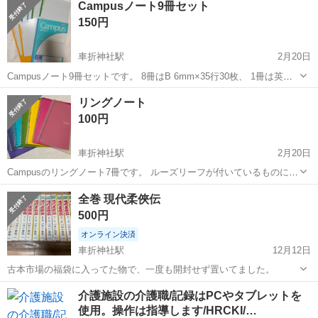
Campusノート9冊セット
150円
車折神社駅
2月20日
Campusノート9冊セットです。 8冊はB 6mm×35行30枚、 1冊は英語
用で15段です。
京都
京都市
車折神社駅
本/CD/DVD
セット
リングノート
100円
車折神社駅
2月20日
Campusのリングノート7冊です。 ルーズリーフが付いているものにつ
いてはそのままお渡しします。（付いていないものもございます。）
京都
京都市
車折神社駅
その他
ルーズリーフ
全巻 現代柔俠伝
透明、ピンク、黄色、緑、ターコイズ、青、紫
500円
オンライン決済
車折神社駅
12月12日
古本市場の福袋に入ってた物で、一度も開封せず置いてました。
京都
京都市
車折神社駅
マンガ、コミック、アニメ
介護施設の介護職/記録はPCやタブレットを
使用。操作は指導します/HRCKI/…
古本市場