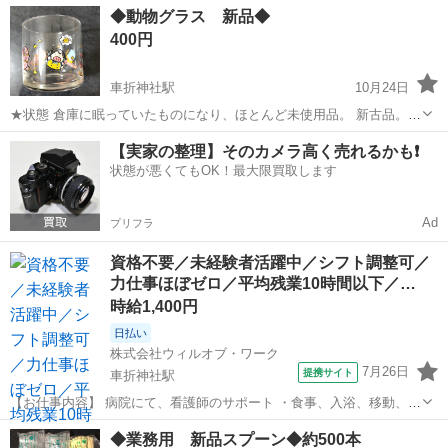
京都
京都市
車折神社駅
本/CD/DVD
新古品
◆動物グラス 新品◆
お値引きします。 ★配達可能★ 別途送料かかります。 何かございま
400円
したら、 ...
車折神社駅
10月24日
★状態 倉庫に眠っていたものになり、ほとんど未使用品。 新古品。
★寸法★ ★まとめ買いキャンペーン★ 一箱400円 5箱あります。 まと
京都
京都市
車折神社駅
本/CD/DVD
新古品
【実家の整理】そのカメラ高く売れるかも❗️
めて買っていただけますとお値引きします。 ★配達可能★ 別途送料か
状態が悪くてもOK！最大限買取します
かりま...
Ad
プリフラ
資格不要／未経験者活躍中／シフト調整可／
力仕事ほぼゼロ／平均残業10時間以下／…
時給1,400円
日払い
株式会社ウィルオブ・ワーク
7月26日
提携サイト
車折神社駅
【お仕事内容】 病院にて、看護師のサポート ・食事、入浴、移動、排
泄などの身体介助 ・病室のシーツ交換、清掃、環境整備 ・事務作業の
京都
京都市
車折神社駅
その他
◆業務用 新品スプーン◆約500本
補助業務 ・伝票やカルテの運搬 ・備品、器具の確認 など 「できるか