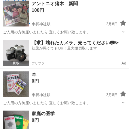
京都
京都市
車折神社駅
参考書
ニチイ
アントニオ猪木 新聞
100円
車折神社駅
3月8日
ご入用の方御座いましたら 宜しくお願い致します。
京都
京都市
車折神社駅
雑誌
アントニオ猪木
【求】壊れたカメラ、売ってください📷✨
状態が悪くてもOK！最大限買取します
Ad
プリフラ
本
0円
車折神社駅
3月8日
ご入用の方御座いましたら 宜しくお願い致します。
京都
京都市
車折神社駅
参考書
家庭の医学
0円