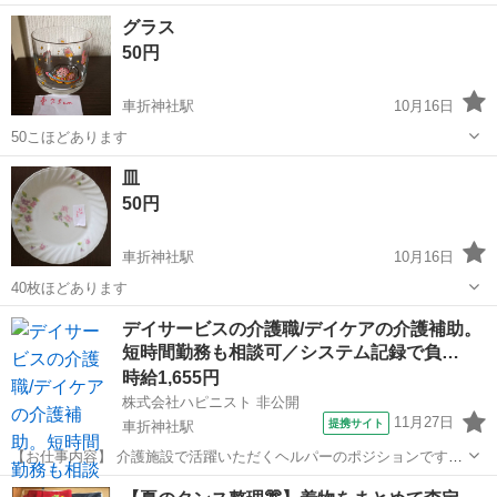
す。 お気軽にご相談下さい(^^)
京都
京都市
車折神社駅
本/CD/DVD
食器棚
グラス
50円
車折神社駅
10月16日
50こほどあります
京都
京都市
車折神社駅
本/CD/DVD
グラス
皿
50円
車折神社駅
10月16日
40枚ほどあります
京都
京都市
車折神社駅
本/CD/DVD
デイサービスの介護職/デイケアの介護補助。
短時間勤務も相談可／システム記録で負…
時給1,655円
株式会社ハピニスト 非公開
11月27日
提携サイト
車折神社駅
【お仕事内容】 介護施設で活躍いただくヘルパーのポジションです。
ライフステージに合わせて働けます。 利用者様の生活や気持ちに寄り
京都
京都市
車折神社駅
介護