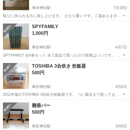
車折神社駅
7月19日
取りに来られる方に差し上げます。 かなり重いです。二箱あります。
当方、闘病中の為運搬などのお手伝いできませんのでご了承くださ
京都
京都市
車折神社駅
マンガ、コミック、アニメ
SPYFAMILY
い。お車で取りに来られる方のみお願いします。
ケロロ軍曹
1,000円
車折神社駅
4月7日
SPYFAMILY 全6巻セット 全て新品で買ったので状態はいいです。 で
も、中古ですのでそれでも良い方連軽くください。
京都
京都市
車折神社駅
本/CD/DVD
SPY
TOSHIBA 3合炊き 炊飯器
500円
車折神社駅
4月6日
2012年製のTOSHIBA 3合炊き炊飯器です。 つい最近まで使ってまし
たが、引越しに伴い必要なくなりましたので出品します。 米とぎはボ
京都
京都市
車折神社駅
本/CD/DVD
ボール
懸垂バー
ールでやってたので釜は傷は少なめです。 使用感はかなりあります
500円
が、それでもいい方いま...
車折神社駅
4月6日