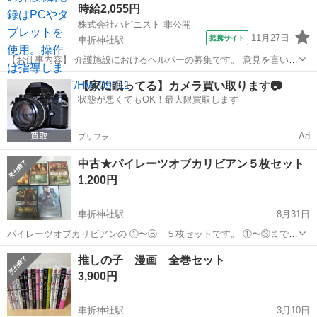
時給2,055円
株式会社ハピニスト 非公開
11月27日
提携サイト
車折神社駅
【お仕事内容】 介護施設におけるヘルパーの募集です。 意見を言いや
すく風通しのよい職場です。利用者様一人ひとりに合わせたサポート
京都
京都市
車折神社駅
介護
【家に眠ってる】カメラ買い取ります📷
をお願いします。 介護職員初任者研修修了者の資格を活かしてご活躍
状態が悪くてもOK！最大限買取します
いただけます。入浴・食事・移動な...
Ad
プリフラ
中古★パイレーツオブカリビアン５枚セット
1,200円
車折神社駅
8月31日
パイレーツオブカリビアンの ①〜⑤ ５枚セットです。 ①〜③までは
特典ディスク付きの『２枚組』 ＊視聴に問題のあるようなキズはな
京都
京都市
車折神社駅
DVD/ブルーレイ
推しの子 漫画 全巻セット
し！ ほとんどキズのない状態です。 ④と⑤は１度視聴しただけの極
パイレーツオブカリビアン
3,900円
美品！ 全て国内正規...
車折神社駅
3月10日