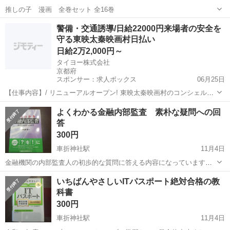
推しの子 漫画 全巻セット 全16巻
京都
京都市
車折神社駅
マンガ、コミック、アニメ
警備・交通誘導/日給22000円来場者の安全を
守る東映太秦映画村日払い
漫画
日給2万2,000円～
タイヨー株式会社
京都府
スポンサー：求人ボックス
06月25日
【仕事内容】/ リニューアルオープン! 東映太秦映画村のコンシェルジ
ュ! お仕事内容 リニューアルオープンする東映太秦映画村での 警備ス
アルバイト・パート
よくわかる金融内部監査 素朴な疑問への回
タッフをお願いします! 目指せ!「おもてなし」のできる警備員! 具体的
答
には…? ・出入管理業務...
300円
車折神社駅
11月4日
金融機関の内部監査人の初歩的な質問に答える内容になっています。
ほぼ新品の状態です。
京都
京都市
車折神社駅
就職、資格
状態
いちばんやさしいITパスポート絶対合格の教
科書
300円
車折神社駅
11月4日