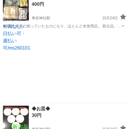
400円
不安・・・」 「未経験...
車折神社駅
10月24日
★状態 倉庫に眠っていたものになり、ほとんど未使用品。 新古品。
★寸法★ なし ★配達可能★ 別途送料かかります。 何かございました
京都
京都市
車折神社駅
本/CD/DVD
新古品
ら、 お気軽にお問い合わせ下さい(^^)
◆お皿◆
30円