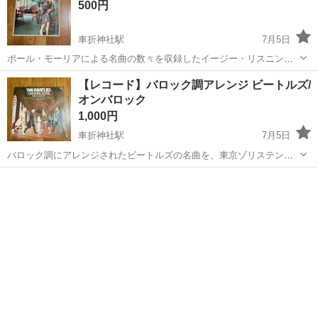
500円
車折神社駅
7月5日
ポール・モーリアによる名曲の数々を収録したイージー・リスニング
のカスタム・コレクション・アルバムです。今では入手困難な一枚で
京都
京都市
車折神社駅
その他
ポール
【レコード】バロック調アレンジ ビートルズ/
す。 - アーティスト: Paul Mauriat - アルバムタイトル: Custom C...
オンバロック
1,000円
車折神社駅
7月5日
バロック調にアレンジされたビートルズの名曲を、東京ゾリステンに
よる演奏で収録した貴重なレコードです。 - アーティスト: The
京都
京都市
車折神社駅
その他
Beatles / Tokyo Solisten - タイトル: THE BEATLE...