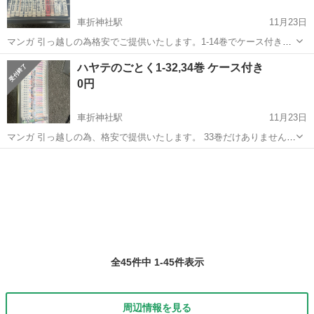
車折神社駅
11月23日
マンガ 引っ越しの為格安でご提供いたします。1-14巻でケース付きで
す。 本はブックオフなどで購入したものの為中古です。 本日取りに来
京都
京都市
車折神社駅
本/CD/DVD
ケース
ハヤテのごとく1-32,34巻 ケース付き
て頂けると助かります。
0円
車折神社駅
11月23日
マンガ 引っ越しの為、格安で提供いたします。 33巻だけありません。
取引場所は嵐電有栖川駅近くのファミリーマートで取引だと助かりま
京都
京都市
車折神社駅
マンガ、コミック、アニメ
す。
ケース
全45件中 1-45件表示
周辺情報を見る