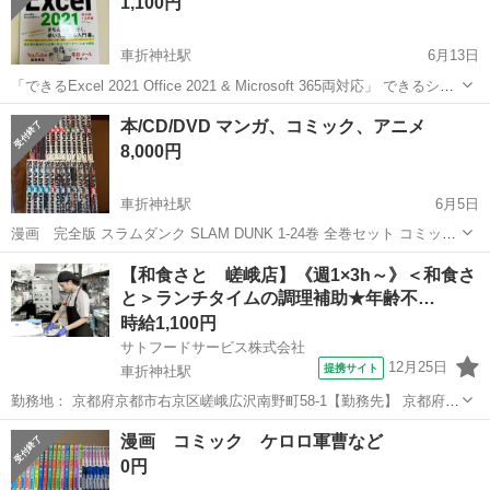
1,100円
車折神社駅
6月13日
「できるExcel 2021 Office 2021 & Microsoft 365両対応」 できるシリ
ーズ編集部 / 羽毛田睦土 定価: ￥ 1180 #できるシリーズ編集部 #羽毛
京都
京都市
車折神社駅
参考書
Excel
本/CD/DVD マンガ、コミック、アニメ
田睦土 #本 #電気・機械／電子通信 ...
8,000円
車折神社駅
6月5日
漫画 完全版 スラムダンク SLAM DUNK 1-24巻 全巻セット コミッ
ク バスケ部 中古品ですで、わりかし綺麗な状態です。 京都市内な
京都
京都市
車折神社駅
マンガ、コミック、アニメ
【和食さと 嵯峨店】《週1×3h～》＜和食さ
ら、配送相談に乗ります。
と＞ランチタイムの調理補助★年齢不…
コミック
時給1,100円
サトフードサービス株式会社
12月25日
提携サイト
車折神社駅
勤務地： 京都府京都市右京区嵯峨広沢南野町58-1【勤務先】 京都府京
都市右京区嵯峨広沢南野町58-1 和食さと 嵯峨店 【アクセス】 車折
京都
京都市
車折神社駅
レストラン
漫画 コミック ケロロ軍曹など
神社駅 徒歩10分 ※車通勤応相談 車折神社駅 徒歩10分 週勤務日時：
0円
週1...