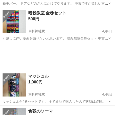
懸垂バー。 ドアなどのさんにかけてやります。 中古ですが欲しい方い
ましたら。
京都
京都市
車折神社駅
本/CD/DVD
ドア
暗殺教室 全巻セット
500円
車折神社駅
4月6日
引越しに伴い漫画を売りたいと思います。 暗殺教室全巻セット 中古の
ため使用感はあります。
京都
京都市
車折神社駅
マンガ、コミック、アニメ
セット
マッシュル
1,000円
車折神社駅
4月6日
マッシュル全4巻セットです。 全て新品で購入したので状態は綺麗で
す。 中古ですので、それでも良ければご連絡お待ちしてます。
京都
京都市
車折神社駅
本/CD/DVD
セット
食戟のソーマ