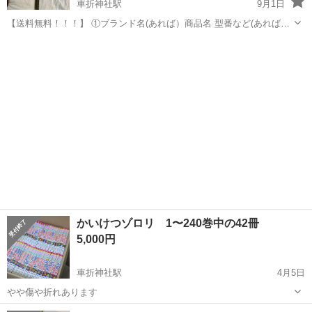
車折神社駅
9月1日
【送料無料！！！】 ①ブランド名(あれば）商品名 型番など(あれば）
・ヨネックス、ナノフォース5000 ↓ ②商品の状態 ・ご使用には問
京都
京都市
車折神社駅
本/CD/DVD
ナノフォース
題ありませんが、かけや傷あり。 ↓ ③購入理由・出品理由、個人
の感想...
かいけつゾロリ 1〜240巻中の42冊
5,000円
車折神社駅
4月5日
やや傷や折れあります
京都
京都市
車折神社駅
雑誌
かいけつゾロリ