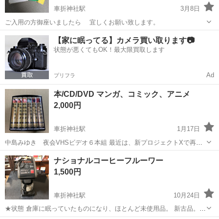
車折神社駅
3月8日
ご入用の方御座いましたら 宜しくお願い致します。
京都
京都市
車折神社駅
語学、辞書
【家に眠ってる】カメラ買い取ります📷
状態が悪くてもOK！最大限買取します
Ad
プリフラ
本/CD/DVD マンガ、コミック、アニメ
2,000円
車折神社駅
1月17日
中島みゆき 夜会VHSビデオ６本組 最近は、新プロジェクトXで再注
目されてますネ！ VHSですが、中島みゆき大好きな方如何でしょう
京都
京都市
車折神社駅
マンガ、コミック、アニメ
ナショナルコーヒーフルーワー
か？ お互いに都合のあう土日曜で、午前10時〜午後4時の間に取りに
VHS
1,500円
来てくる方を優先します。 よ...
車折神社駅
10月24日
★状態 倉庫に眠っていたものになり、ほとんど未使用品。 新古品。
★寸法★ ★まとめ買いキャンペーン★ まとめて買っていただけますと