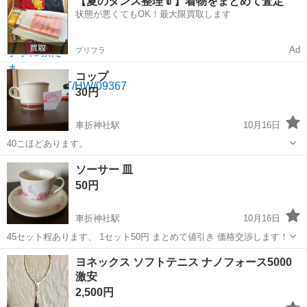
【夏のタンス整理👘】着物をまとめて査定
添い、日々の支援をお願いします。 介護職員初任者研修修了者資格を
状態が悪くてもOK！最大限買取します
生かしたキャリア形成が可能です。...
Ad
プリフラ
コップ
30円
車折神社駅
10月16日
40こほどあります。
京都
京都市
車折神社駅
本/CD/DVD
ソーサー 皿
50円
車折神社駅
10月16日
45セット程あります、 1セット50円 まとめて値引き 価格交渉します！
京都
京都市
車折神社駅
本/CD/DVD
価格
ヨネックス ソフトテニス ナノフォース5000
激安
2,500円