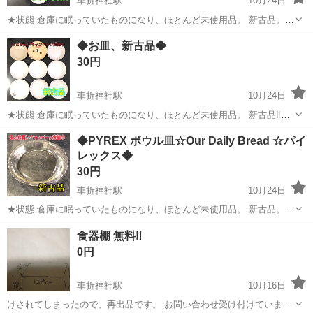
車折神社駅
10月24日
★状態 倉庫に眠っていたものになり、ほとんど未使用品。 新古品。
made in JAPAN‼️ ★寸法★ 10×１０×2 ★まとめ買いキャンペーン★ 全
京都
京都市
車折神社駅
本/CD/DVD
JAPAN
◆お皿、新古品◆
部で20枚ほどあります。まとめて買っていただけますのとかなりお...
30円
車折神社駅
10月24日
★状態 倉庫に眠っていたものになり、ほとんど未使用品。 新古品‼️、
★寸法★ 6×6×2 ★まとめ買いキャンペーン★ 全部で20枚ほどありま
京都
京都市
車折神社駅
本/CD/DVD
新古品
◆PYREX ボウル皿☆Our Daily Bread ☆パイ
す。まとめて買っていただけますのとかなりお値引きします。 ★配達
レックス◆
可能★ 別...
30円
車折神社駅
10月24日
★状態 倉庫に眠っていたものになり、ほとんど未使用品。 新古品。
made in JAPAN‼️ ★寸法★ 9×9×3 ★まとめ買いキャンペーン★ 全部で
京都
京都市
車折神社駅
本/CD/DVD
パイレックス
食器棚 無料‼️
20枚ほどあります。まとめて買っていただけますのとかなりお値引...
0円
車折神社駅
10月16日
けされてしまったので、再出品です。 お問い合わせ受け付けていま