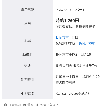
雇用形態
アルバイト・パート
時給1,260円
給与
交通費支給、各種保険完備
長岡京市
- 長岡
地域
阪急京都本線 -
長岡天神駅
勤務地
長岡京市長岡2丁目7-16
交通
阪急長岡天神駅より徒歩7分
月曜日〜土曜日、13時から20
勤務時間
時の間で相談
社名/店名
Kanisan create株式会社
注意事項
通報
お気に入り 7