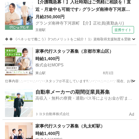
【介護職急募！】入社時期はご気軽に相談を！直
近・月途中も可能です♪ グランダ南禅寺下河原町
【介】正社員(夜勤あり) 老人介護施設スタッフ
月給250,000円
グランダ南禅寺下河原町 【介】正社員(夜勤あり)
京都駅
提携サイト
◆ ◆ 《ベネッセで働こう》3つのメリットをご紹介！ 1）資格取得支援制度＆受験・研修
京都
京都市
京都駅
介護
家事代行スタッフ募集（京都市東山区）
時給1,400円
株式会社MOPS
東山駅
8月1日
仕事内容: ∴‥∵‥∴‥∵‥スタッフが不足しています!!∴‥∵‥∴‥∴‥∵ 現在、お客
京都
京都市
東山駅
その他
スタッフ
自動車メーカーの期間従業員募集
高収入・無料の寮費・通勤バス等によりお金が貯まり
やすい環境
トヨタ自動車株式会社
Ad
家事代行スタッフ募集（丸太町駅）
時給1,400円