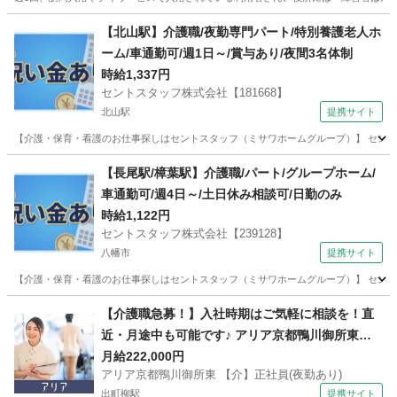
京都
木津川市
木津駅
ホームヘルパー
身体障害者
【北山駅】介護職/夜勤専門パート/特別養護老人ホ
ーム/車通勤可/週1日～/賞与あり/夜間3名体制
時給1,337円
セントスタッフ株式会社【181668】
北山駅
提携サイト
【介護・保育・看護のお仕事探しはセントスタッフ（ミサワホームグループ）】 セント
京都
北山駅
介護
【長尾駅/樟葉駅】介護職/パート/グループホーム/
車通勤可/週4日～/土日休み相談可/日勤のみ
時給1,122円
セントスタッフ株式会社【239128】
八幡市
提携サイト
【介護・保育・看護のお仕事探しはセントスタッフ（ミサワホームグループ）】 セント
京都
八幡市
介護
【介護職急募！】入社時期はご気軽に相談を！直
近・月途中も可能です♪ アリア京都鴨川御所東
【介】正社員(夜勤あり) 老人介護施設スタッフ
月給222,000円
アリア京都鴨川御所東 【介】正社員(夜勤あり)
出町柳駅
提携サイト