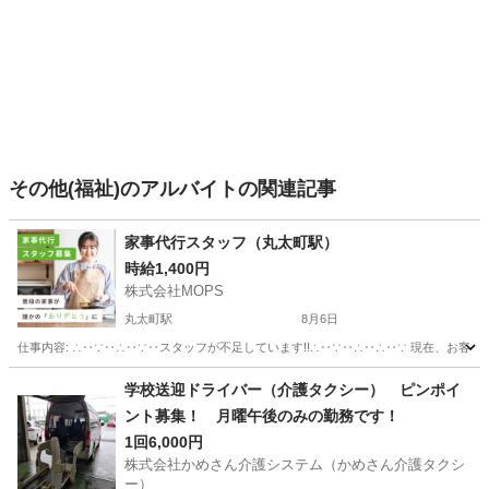
その他(福祉)のアルバイトの関連記事
家事代行スタッフ（丸太町駅）
時給1,400円
株式会社MOPS
丸太町駅
8月6日
仕事内容: ∴‥∵‥∴‥∵‥スタッフが不足しています!!∴‥∵‥∴‥∴‥∵ 現在、お客
京都
京都市
丸太町駅
ホームヘルパー
スタッフ
学校送迎ドライバー（介護タクシー） ピンポイ
ント募集！ 月曜午後のみの勤務です！
1回6,000円
株式会社かめさん介護システム（かめさん介護タクシ
ー）