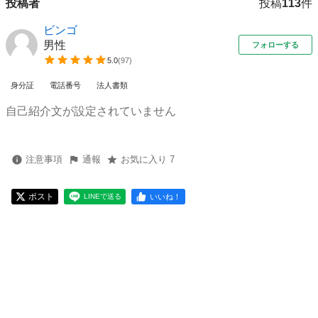
投稿者
投稿
113
件
ビンゴ
男性
フォローする
5.0
(
97
)
身分証
電話番号
法人書類
自己紹介文が設定されていません
注意事項
通報
お気に入り 7
ポスト
いいね！
LINEで送る