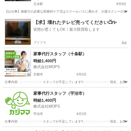
玉水駅
8月6日
【お仕事】痰吸引の必要な医療的ケア児はスクールバスに乗れず、介護タクシーの個別送
京都
綴喜郡
玉水駅
その他
【求】壊れたテレビ売ってください📺✨
状態が悪くてもOK！最大限買取します
プリフラ
Ad
家事代行スタッフ（十条駅）
時給1,400円
株式会社MOPS
京都市
8月5日
仕事内容: ∴‥∵‥∴‥∵‥スタッフが不足しています!!∴‥∵‥∴‥∴‥∵ 現在、お客
京都
京都市
ホームヘルパー
スタッフ
家事代行スタッフ（宇治市）
時給1,400円
株式会社MOPS
宇治市
8月2日
仕事内容: ∴‥∵‥∴‥∵‥スタッフが不足しています!!∴‥∵‥∴‥∴‥∵ 現在、お客
京都
宇治市
ホームヘルパー
スタッフ