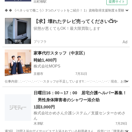
出町柳駅
提携サイト
◆ ◆ 《ベネッセで働こう》3つのメリットをご紹介！ 1）資格取得支援制度＆受験・研修
京都
京都市
出町柳駅
介護
【求】壊れたテレビ売ってください📺✨
状態が悪くてもOK！最大限買取します
プリフラ
Ad
家事代行スタッフ（中京区）
時給1,400円
株式会社MOPS
京都市
7月31日
仕事内容: ∴‥∵‥∴‥∵‥スタッフが不足しています!!∴‥∵‥∴‥∴‥∵ 現在、お客
京都
京都市
ホームヘルパー
スタッフ
日曜日16：00～17：00 居宅介護ヘルパー募集！
男性身体障害者のシャワー浴介助
1回3,000円
株式会社かめさん介護システム／支援センターかめさ
ん
木津駅
7月29日
週3回、訪問入浴やデイサービスで入浴されている利用者さん。役所には「障害者は週3