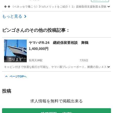
◆ ◆ 《ベネッセで働こう》3つのメリットをご紹介！ 1）資格取得支援制度＆受験・研修
京都
京都市
出町柳駅
介護
もっと見る
ビンゴ
さんのその他の投稿記事：
ヤマハFR-24 継続係留要相談 舞鶴
1,400,000円
売ります
長岡天神駅
7月6日
キャビン付きで快適な航行が可能な、ヤマハ製プレジャーボート。燃費の良い４ストローク115
京都
長岡京市
長岡天神駅
マリンスポーツ
ページTOPへ
投稿
求人情報を無料で掲載出来る