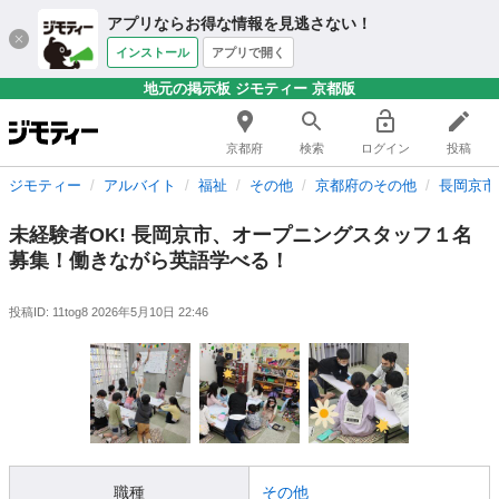
アプリならお得な情報を見逃さない！
インストール
アプリで開く
地元の掲示板 ジモティー 京都版
京都府
検索
ログイン
投稿
ジモティー
アルバイト
福祉
その他
京都府のその他
長岡京市
未経験者OK! 長岡京市、オープニングスタッフ１名
募集！働きながら英語学べる！
投稿ID: 11tog8
2026年5月10日 22:46
職種
その他