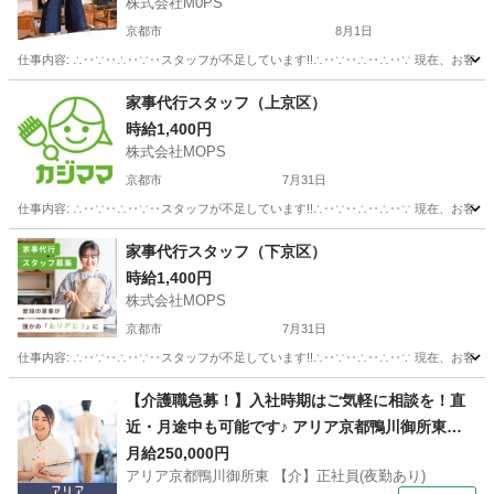
株式会社M0PS
京都市
8月1日
仕事内容: ∴‥∵‥∴‥∵‥スタッフが不足しています!!∴‥∵‥∴‥∴‥∵ 現在、お客
京都
京都市
その他
スタッフ
家事代行スタッフ（上京区）
時給1,400円
株式会社MOPS
京都市
7月31日
仕事内容: ∴‥∵‥∴‥∵‥スタッフが不足しています!!∴‥∵‥∴‥∴‥∵ 現在、お客
京都
京都市
ホームヘルパー
スタッフ
家事代行スタッフ（下京区）
時給1,400円
株式会社MOPS
京都市
7月31日
仕事内容: ∴‥∵‥∴‥∵‥スタッフが不足しています!!∴‥∵‥∴‥∴‥∵ 現在、お客
京都
京都市
ホームヘルパー
スタッフ
【介護職急募！】入社時期はご気軽に相談を！直
近・月途中も可能です♪ アリア京都鴨川御所東
【介】正社員(夜勤あり) 老人介護施設スタッフ
月給250,000円
アリア京都鴨川御所東 【介】正社員(夜勤あり)