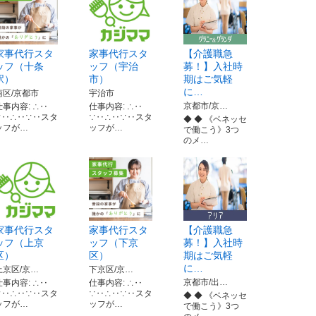
家事代行スタ
家事代行スタ
【介護職急
ッフ（十条
ッフ（宇治
募！】入社時
駅）
市）
期はご気軽
に…
南区/京都市
宇治市
京都市/京…
仕事内容: ∴‥
仕事内容: ∴‥
∵‥∴‥∵‥スタ
∵‥∴‥∵‥スタ
◆ ◆ 《ベネッセ
ッフが…
ッフが…
で働こう》3つ
のメ…
家事代行スタ
家事代行スタ
【介護職急
ッフ（上京
ッフ（下京
募！】入社時
区）
区）
期はご気軽
に…
上京区/京…
下京区/京…
京都市/出…
仕事内容: ∴‥
仕事内容: ∴‥
∵‥∴‥∵‥スタ
∵‥∴‥∵‥スタ
◆ ◆ 《ベネッセ
ッフが…
ッフが…
で働こう》3つ