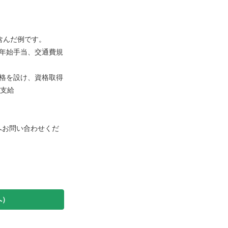
含んだ例です。
末年始手当、交通費規
格を設け、資格取得
を支給
へお問い合わせくだ
へ）