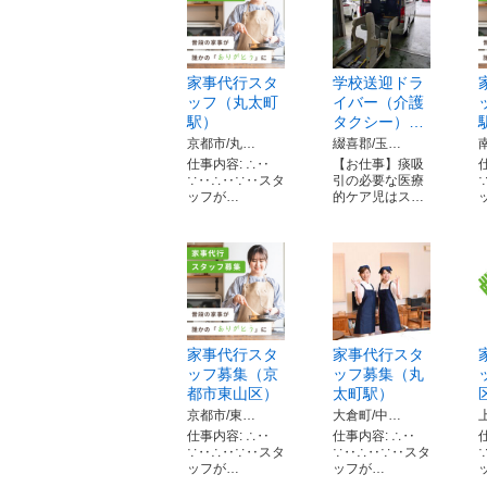
家事代行スタ
学校送迎ドラ
ッフ（丸太町
イバー（介護
駅）
タクシー）…
京都市/丸…
綴喜郡/玉…
仕事内容: ∴‥
【お仕事】痰吸
∵‥∴‥∵‥スタ
引の必要な医療
ッフが…
的ケア児はス…
家事代行スタ
家事代行スタ
ッフ募集（京
ッフ募集（丸
都市東山区）
太町駅）
京都市/東…
大倉町/中…
仕事内容: ∴‥
仕事内容: ∴‥
∵‥∴‥∵‥スタ
∵‥∴‥∵‥スタ
ッフが…
ッフが…