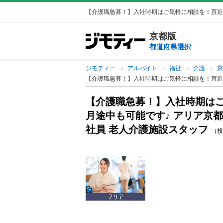
【介護職急募！】入社時期はご気軽に相談を！直近・月
京都版
都道府県選択
ジモティー
アルバイト
福祉
介護
【介護職急募！】入社時期はご気軽に相談を！直近・
【介護職急募！】入社時期は
月途中も可能です♪ アリア京
社員 老人介護施設スタッフ
（投稿