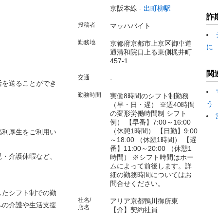
京阪本線 -
出町柳駅
詐
投稿者
マッハバイト
勤務地
京都府京都市上京区御車道
に
通清和院口上る東側梶井町
457-1
関
交通
-
活を送ることができ
勤務時間
実働8時間のシフト制勤務
う
（早・日・遅） ※週40時間
の変形労働時間制 シフト
例） 【早番】7:00～16:00
（休憩1時間） 【日勤】9:00
福利厚生をご利用い
～18:00 （休憩1時間） 【遅
番】11:00～20:00 （休憩1
児・介護休暇など、
時間） ※シフト時間はホー
ムによって前後します。詳
細の勤務時間についてはお
問合せください。
したシフト制での勤
社名/
アリア京都鴨川御所東
への介護や生活支援
店名
【介】契約社員