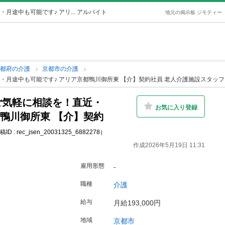
途中も可能です♪ アリ... アルバイト
地元の掲示板 ジモティー
京都府の介護
京都市の介護
月途中も可能です♪ アリア京都鴨川御所東 【介】契約社員 老人介護施設スタッフ
ご気軽に相談を！直近・
お気に入り登録
都鴨川御所東 【介】契約
ID : rec_jsen_20031325_6882278）
作成2026年5月19日 11:31
雇用形態
-
職種
介護
給与
月給193,000円
地域
京都市