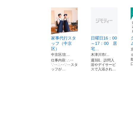
家事代行スタ
日曜日16：00
ッフ（中京
～17：00 居
区）
宅…
中京区/京…
木津川市/…
仕事内容: ∴‥
週3回、訪問入
∵‥∴‥∵‥スタ
浴やデイサービ
ッフが…
スで入浴され…