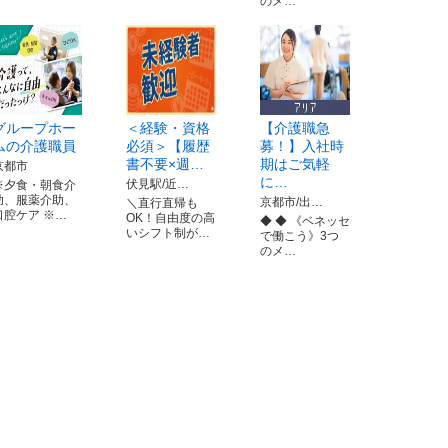
のメ…
グループホー
＜経験・資格
【介護職急
ムの介護職員
必須＞【履歴
募！】入社時
書不要×週…
期はご気軽
京都市
に…
伏見駅/近…
※夕食・朝食介
助、服薬介助、
京都市/出…
＼直行直帰も
口腔ケア ※…
OK！自由度の高
◆ ◆ 《ベネッセ
いシフト制が…
で働こう》3つ
のメ…