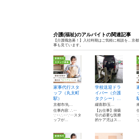
介護(福祉)のアルバイトの関連記事
【介護職急募！】入社時期はご気軽に相談を... 
事も見ています。
家事代行スタ
学校送迎ドラ
ッフ（丸太町
イバー（介護
駅）
タクシー）…
京都市/丸…
綴喜郡/玉…
仕事内容: ∴‥
【お仕事】痰吸
∵‥∴‥∵‥スタ
引の必要な医療
ッフが…
的ケア児はス…