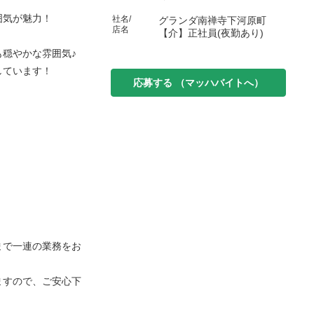
囲気が魅力！
社名/
グランダ南禅寺下河原町
店名
【介】正社員(夜勤あり)
穏やかな雰囲気♪
しています！
応募する
（マッハバイトへ）
。
まで一連の業務をお
ますので、ご安心下