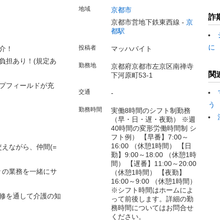
地域
京都市
詐
京都市営地下鉄東西線 -
京
都駅
に
投稿者
介！
マッハバイト
負担あり！(規定あ
勤務地
京都府京都市左京区南禅寺
関
下河原町53-1
プフィールドが充
交通
-
う
勤務時間
実働8時間のシフト制勤務
（早・日・遅・夜勤） ※週
40時間の変形労働時間制 シ
フト例） 【早番】7:00～
16:00 （休憩1時間） 【日
えながら、仲間(=
勤】9:00～18:00 （休憩1時
間） 【遅番】11:00～20:00
々の業務を一緒にサ
（休憩1時間） 【夜勤】
16:00～9:00 （休憩1時間）
※シフト時間はホームによ
修を通して介護の知
って前後します。詳細の勤
務時間についてはお問合せ
ください。