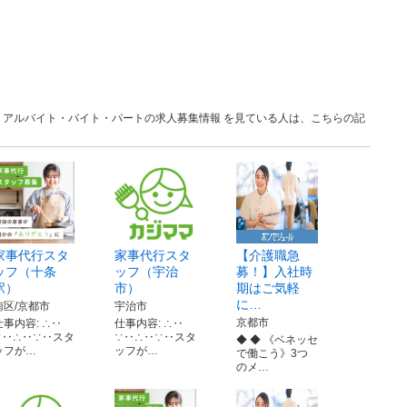
京都 アルバイト・バイト・パートの求人募集情報 を見ている人は、こちらの記
家事代行スタ
家事代行スタ
【介護職急
ッフ（十条
ッフ（宇治
募！】入社時
駅）
市）
期はご気軽
に…
南区/京都市
宇治市
京都市
仕事内容: ∴‥
仕事内容: ∴‥
∵‥∴‥∵‥スタ
∵‥∴‥∵‥スタ
◆ ◆ 《ベネッセ
ッフが…
ッフが…
で働こう》3つ
のメ…