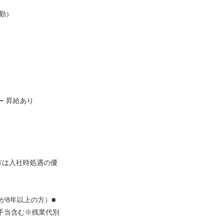
勤）
〜 昇給あり
方は入社時処遇の優
が8年以上の方）■
士手当含む※残業代別