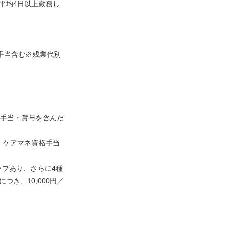
平均4日以上勤務し
士手当含む※残業代別
種手当・賞与を含んだ
）、ケアマネ資格手当
プあり、さらに4種
つき、10,000円／