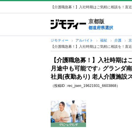
【介護職急募！】入社時期はご気軽に相談を！直近・月
京都版
都道府県選択
ジモティー
アルバイト
福祉
介護
【介護職急募！】入社時期はご気軽に相談を！直近・
【介護職急募！】入社時期は
月途中も可能です♪ グランダ
社員(夜勤あり) 老人介護施設
（投稿ID : rec_jsen_19621931_6603868）