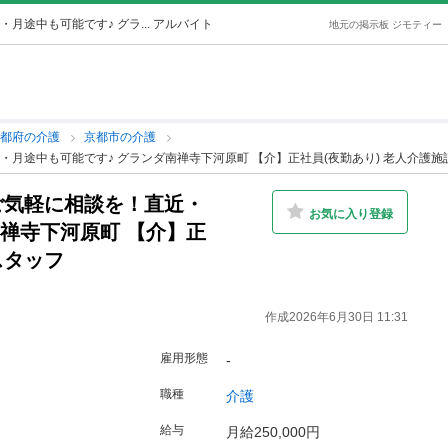
途中も可能です♪ グラ... アルバイト
地元の掲示板 ジモティー
京都府の介護
京都市の介護
月途中も可能です♪ グランダ南禅寺下河原町 【介】正社員(夜勤あり) 老人介護施
ご気軽に相談を！直近・
お気に入り登録
南禅寺下河原町 【介】正
スタッフ
作成2026年6月30日 11:31
雇用形態
-
職種
介護
給与
月給250,000円