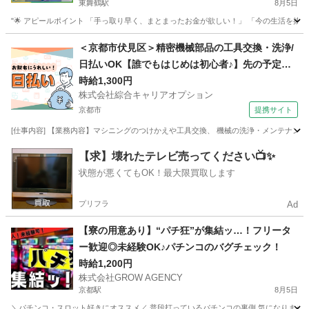
東舞鶴駅
8月5日
"🌟 アピールポイント 「手っ取り早く、まとまったお金が欲しい！」 「今の生活を抜け
京都
京都市
東舞鶴駅
工場
時給
＜京都市伏見区＞精密機械部品の工具交換・洗浄/
日払いOK【誰でもはじめは初心者♪】先の予定も
立てやすい♪土日祝休！
時給1,300円
株式会社綜合キャリアオプション
京都市
提携サイト
[仕事内容] 【業務内容】マシニングのつけかえや工具交換、 機械の洗浄・メンテナン
京都
京都市
工場
【求】壊れたテレビ売ってください📺✨
状態が悪くてもOK！最大限買取します
プリフラ
Ad
【寮の用意あり】“パチ狂”が集結ッ…！フリータ
ー歓迎◎未経験OK♪パチンコのバグチェック！
時給1,200円
株式会社GROW AGENCY
京都駅
8月5日
＼パチンコ・スロット好きにオススメ／ 普段打っているパチンコの裏側 気になりませんか