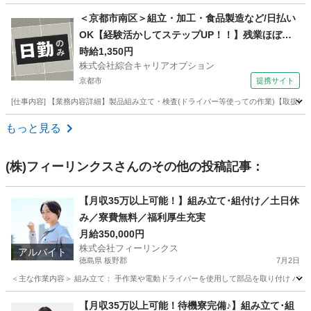
京都
長岡京市
清掃
＜京都市南区＞組立・加工・食品製造など/日払い
OK【経験活かしてステップUP！！】残業ほぼナ
シ！
時給1,350円
株式会社綜合キャリアオプション
京都市
提携サイト
[仕事内容] 【業務内容詳細】製品組み立て・検査(ドライバー等使っての作業)【取扱
京都
京都市
工場
もっと見る
(株)フィーリンクス
さんのその他の投稿記事：
【月収35万以上可能！】組み立て･組付け／土日休
み／寮費無料／福利厚生充実
月給350,000円
株式会社フィーリンクス
アルバイト
徳島県 板野郡
7月2日
＜主な作業内容＞ 組み立て： 手作業や電動ドライバーを使用して部品を取り付け バリ取
徳島
板野郡
工場
電動
【月収35万以上可能！待機寮完備♪】組み立て･組