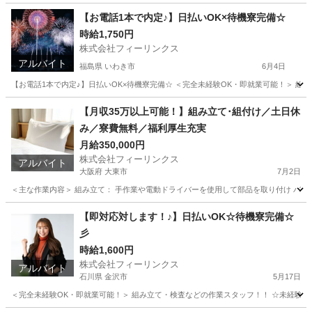
長崎
壱岐市
工場
電動
【お電話1本で内定♪】日払いOK×待機寮完備☆
時給1,750円
株式会社フィーリンクス
アルバイト
福島県 いわき市
6月4日
【お電話1本で内定♪】日払いOK×待機寮完備☆ ＜完全未経験OK・即就業可能！＞ 組み立て
福島
いわき市
工場
時給
【月収35万以上可能！】組み立て･組付け／土日休
み／寮費無料／福利厚生充実
月給350,000円
株式会社フィーリンクス
アルバイト
大阪府 大東市
7月2日
＜主な作業内容＞ 組み立て： 手作業や電動ドライバーを使用して部品を取り付け バリ取
大阪
大東市
工場
電動
【即対応対します！♪】日払いOK☆待機寮完備☆
彡
時給1,600円
株式会社フィーリンクス
アルバイト
石川県 金沢市
5月17日
＜完全未経験OK・即就業可能！＞ 組み立て・検査などの作業スタッフ！！ ☆未経験でも高時給