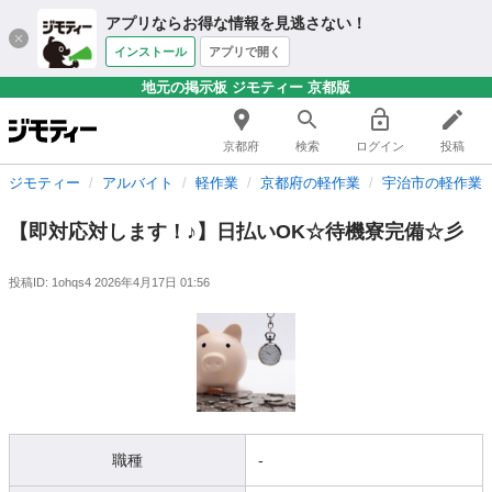
アプリならお得な情報を見逃さない！
インストール
アプリで開く
地元の掲示板 ジモティー 京都版
京都府
検索
ログイン
投稿
ジモティー
アルバイト
軽作業
京都府の軽作業
宇治市の軽作業
【即対応対します！♪】日払いOK☆待機寮完備☆彡
投稿ID: 1ohqs4
2026年4月17日 01:56
職種
-