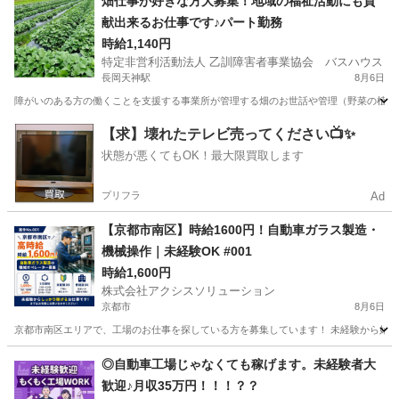
畑仕事が好きな方大募集！地域の福祉活動にも貢
献出来るお仕事です♪パート勤務
時給1,140円
特定非営利活動法人 乙訓障害者事業協会 バスハウス
長岡天神駅
8月6日
障がいのある方の働くことを支援する事業所が管理する畑のお世話や管理（野菜の植え付
京都
長岡京市
長岡天神駅
農業
【求】壊れたテレビ売ってください📺✨
状態が悪くてもOK！最大限買取します
プリフラ
Ad
【京都市南区】時給1600円！自動車ガラス製造・
機械操作｜未経験OK #001
時給1,600円
株式会社アクシスソリューション
京都市
8月6日
京都市南区エリアで、工場のお仕事を探している方を募集しています！ 未経験から始められ
京都
京都市
工場
スタッフ
◎自動車工場じゃなくても稼げます。未経験者大
歓迎♪月収35万円！！！？？