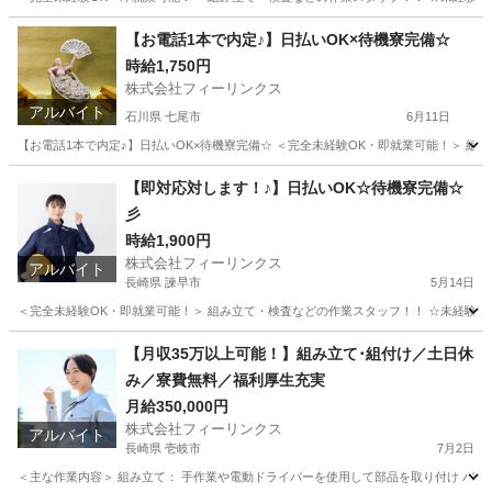
山梨
南都留郡
工場
時給
【お電話1本で内定♪】日払いOK×待機寮完備☆
時給1,750円
株式会社フィーリンクス
アルバイト
石川県 七尾市
6月11日
【お電話1本で内定♪】日払いOK×待機寮完備☆ ＜完全未経験OK・即就業可能！＞ 組み立て
石川
七尾市
工場
時給
【即対応対します！♪】日払いOK☆待機寮完備☆
彡
時給1,900円
株式会社フィーリンクス
アルバイト
長崎県 諫早市
5月14日
＜完全未経験OK・即就業可能！＞ 組み立て・検査などの作業スタッフ！！ ☆未経験でも高時給
長崎
諫早市
軽作業
時給
【月収35万以上可能！】組み立て･組付け／土日休
み／寮費無料／福利厚生充実
月給350,000円
株式会社フィーリンクス
アルバイト
長崎県 壱岐市
7月2日
＜主な作業内容＞ 組み立て： 手作業や電動ドライバーを使用して部品を取り付け バリ取