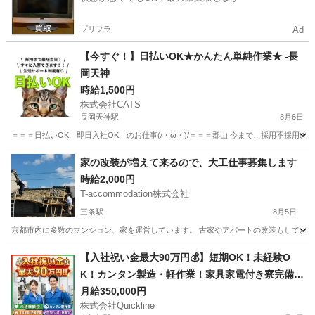
プリフラ
Ad
【今すぐ！】日払いOK★かんたん単純作業★ -長
岡天神
時給1,500円
株式会社CATS
長岡天神駅
8月6日
＝＝＝日払いOK 即日入社OK のお仕事(/・ω・)/＝＝＝郡山 今まで、採用不採用
京都
長岡京市
長岡天神駅
仕分け
短期間
家の改装が増えて来るので、大工仕事募集します
時給2,000円
T-accommodation株式会社
三条駅
8月5日
京都市内に多数のマンション、家を運営しています。 古家やアパートの改装もしており、
京都
京都市
三条駅
その他
DIY
【入社祝い金最大90万円💰】短期OK！未経験O
K！カンタン製造・軽作業！家具家電付き寮完備
🏠
月給350,000円
株式会社Quickline