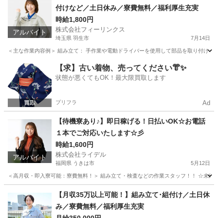
付けなど／土日休み／寮費無料／福利厚生充実
時給1,800円
株式会社フィーリンクス
アルバイト
埼玉県 羽生市
7月14日
＜主な作業内容例＞ 組み立て： 手作業や電動ドライバーを使用して部品を取り付け バリ
埼玉
羽生市
工場
電動
【求】古い着物、売ってください👘✨
状態が悪くてもOK！最大限買取します
プリフラ
Ad
【待機寮あり♪】即日稼げる！日払いOK☆お電話
１本でご対応いたします☆彡
時給1,600円
株式会社ライデル
アルバイト
福岡県 うきは市
5月12日
＜高月収・即入寮可能：寮費無料！＞ 組み立て・検査などの作業スタッフ！！ ☆未経験でも
福岡
うきは市
工場
時給
【月収35万以上可能！】組み立て･組付け／土日休
み／寮費無料／福利厚生充実