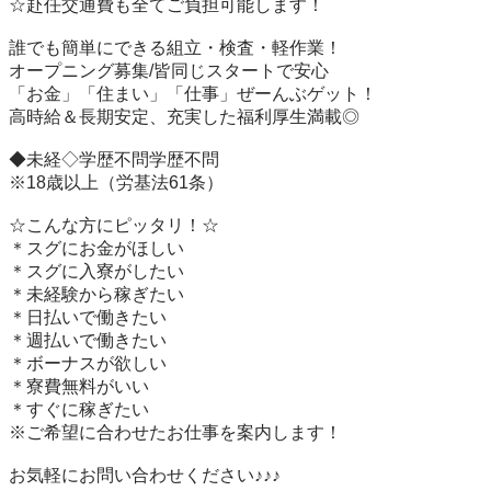
☆赴任交通費も全てご負担可能します！　　

誰でも簡単にできる組立・検査・軽作業！

オープニング募集/皆同じスタートで安心

「お金」「住まい」「仕事」ぜーんぶゲット！

高時給＆長期安定、充実した福利厚生満載◎

◆未経◇学歴不問学歴不問

※18歳以上（労基法61条）

☆こんな方にピッタリ！☆  

＊スグにお金がほしい 

＊スグに入寮がしたい

＊未経験から稼ぎたい

＊日払いで働きたい

＊週払いで働きたい

＊ボーナスが欲しい

＊寮費無料がいい

＊すぐに稼ぎたい

※ご希望に合わせたお仕事を案内します！

お気軽にお問い合わせください♪♪♪
