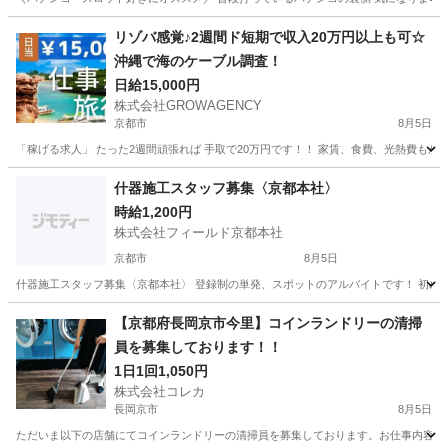
京都
京都市
京都駅
工場
レア
リゾバ感覚♪2週間ド短期で収入20万円以上も可☆
沖縄で海のケーブル調査！
日給15,000円
株式会社GROWAGENCY
京都市
8月5日
「稼げる求人」 たった2週間頑張れば 手取で20万円です！！ 家賃、食費、光熱費もかか
京都
京都市
その他
客室
什器施工スタッフ募集〈京都本社〉
時給1,200円
株式会社フィールド京都本社
京都市
8月5日
什器施工スタッフ募集〈京都本社〉 登録制の単発、スポットのアルバイトです！ 初めての方
京都
京都市
軽作業
【京都府長岡京市今里】コインランドリーの清掃
員を募集しております！！
1日1回1,050円
株式会社コレカ
長岡京市
8月5日
ただいま以下の店舗にてコインランドリーの清掃員を募集しております。お仕事内容とし