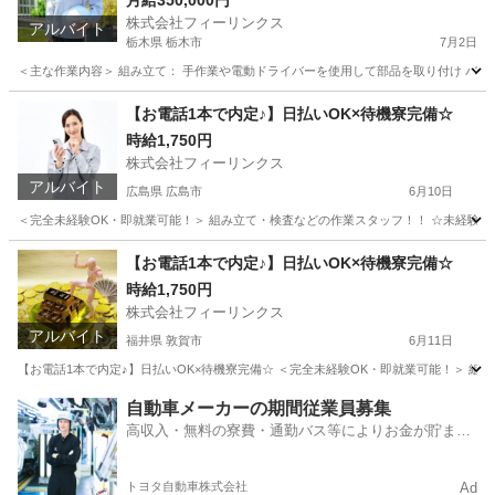
月給350,000円
株式会社フィーリンクス
アルバイト
栃木県 栃木市
7月2日
＜主な作業内容＞ 組み立て： 手作業や電動ドライバーを使用して部品を取り付け バリ取
栃木
栃木市
工場
電動
【お電話1本で内定♪】日払いOK×待機寮完備☆
時給1,750円
株式会社フィーリンクス
アルバイト
広島県 広島市
6月10日
＜完全未経験OK・即就業可能！＞ 組み立て・検査などの作業スタッフ！！ ☆未経験でも高時給
広島
広島市
工場
時給
【お電話1本で内定♪】日払いOK×待機寮完備☆
時給1,750円
株式会社フィーリンクス
アルバイト
福井県 敦賀市
6月11日
【お電話1本で内定♪】日払いOK×待機寮完備☆ ＜完全未経験OK・即就業可能！＞ 組み立て
福井
敦賀市
工場
時給
自動車メーカーの期間従業員募集
高収入・無料の寮費・通勤バス等によりお金が貯まり
やすい環境
トヨタ自動車株式会社
Ad