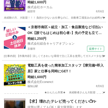
時給1,600円
株式会社ホーカム
綾部市
8月6日
未経験の方、大歓迎！！！ 負担が少ないお仕事なのに、自動車工場並みのお給料が頂けます！
京都
綾部市
工場
ライン
＜京都市南区＞組立・加工・食品製造など/日払い
OK【誰でもはじめは初心者♪】先の予定も立てや
すい♪土日祝休！ちょこっと残業あり♪
時給1,250円
株式会社綜合キャリアオプション
京都市
提携サイト
[仕事内容] 【作業内容】涼しくてきれいな環境で主に工具を使用してガスメータを分解
京都
京都市
工場
電動工具を使った簡単加工スタッフ【寮完備×即入
居】家と仕事を同時にGET！
時給1,600円
株式会社Econenct
福知山駅
8月6日
＿＿＿＿＿＿＿＿＿＿＿＿＿ ★かんたん作業★ 未経験者さんも大歓迎 ＿＿＿＿＿＿
京都
福知山市
福知山駅
工場
スタッフ
【求】壊れたテレビ売ってください📺✨
状態が悪くてもOK！最大限買取します