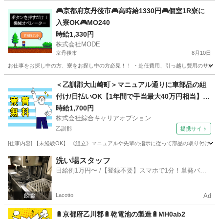
京都
京都市
軽作業
時給
🎮京都府京丹後市🎮高時給1330円🎮個室1R寮に
入寮OK🎮MO240
時給1,330円
株式会社MODE
京丹後市
8月10日
お仕事をお探し中の方、寮をお探し中の方必見！！ ・赴任費用、引っ越し費用のサポートあり
京都
京丹後市
工場
時給
＜乙訓郡大山崎町＞マニュアル通りに車部品の組
付け/日払いOK【1年間で手当最大40万円相当】家
電付き1R寮費0円！最短即日入社決定！
時給1,700円
株式会社綜合キャリアオプション
乙訓郡
提携サイト
[仕事内容] 【未経験OK】 《組立》マニュアルや先輩の指示に従って部品の取り付け 《塗
京都
乙訓郡
工場
洗い場スタッフ
日給例1万円〜 /【登録不要】スマホで1分！単発バイ
ト一括検索✨
Lacotto
Ad
🔋京都府乙川郡🔋乾電池の製造🔋MH0ab2