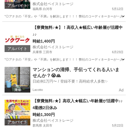
株式会社ペイストレージ
アルバイト
福島県 白河市
5月12日
"◎アナタの『不安』や『不満』を解決します！！！ 弊社のコーディネーターが一人一人に
福島
白河市
工場
時給
【寮費無料♪★】！高収入★幅広い年齢層が活躍中
♪♪
時給1,400円
株式会社ペイストレージ
アルバイト
兵庫県 三田市
6月23日
"◎アナタの『不安』や『不満』を解決します！！！ 弊社のコーディネーターが一人一人に
兵庫
三田市
軽作業
時給
マンションの清掃、手伝ってくれる人いま
せんか？😭🙏
日給例1万円〜 / 登録不要！高時給求人多数✨
Lacotto
Ad
【寮費無料♪★】高収入★幅広い年齢層が活躍中♪♪
4勤務2日休み
時給1,300円
株式会社ペイストレージ
アルバイト
群馬県 太田市
5月22日