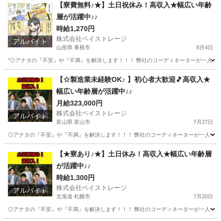
北海道
苫小牧市
苫小牧駅
工場
QRコード
【寮費無料♪★】土日祝休み！高収入★幅広い年齢
層が活躍中♪♪
時給1,270円
株式会社ペイストレージ
アルバイト
山形県 東根市
8月4日
"◎アナタの『不安』や『不満』を解決します！！！ 弊社のコーディネーターが一人一人に
山形
東根市
工場
時給
【☆製造業未経験OK♪ 】初心者大歓迎🎵高収入★
幅広い年齢層が活躍中♪♪
月給323,000円
株式会社ペイストレージ
アルバイト
富山県 富山市
7月27日
◎アナタの『不安』や『不満』を解決します！！！ 弊社のコーディネーターが一人一人に
富山
富山市
軽作業
兵庫
軽作業
生年月日
【★寮あり♪★】土日休み！高収入★幅広い年齢層
が活躍中♪♪
時給1,300円
株式会社ペイストレージ
アルバイト
北海道 札幌市
7月20日
◎アナタの『不安』や『不満』を解決します！！！ 弊社のコーディネーターが一人一人に