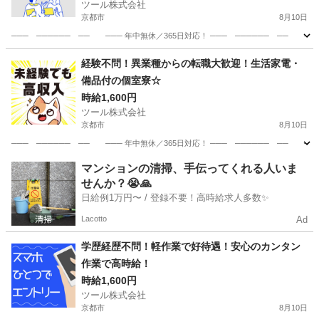
ツール株式会社
京都市
8月10日
─── ────── ── ─── 年中無休／365日対応！ ─── ────── ── 
京都
京都市
工場
住み込み
経験不問！異業種からの転職大歓迎！生活家電・
備品付の個室寮☆
時給1,600円
ツール株式会社
京都市
8月10日
─── ────── ── ─── 年中無休／365日対応！ ─── ────── ── 
京都
京都市
工場
マンションの清掃、手伝ってくれる人いま
せんか？😭🙏
日給例1万円〜 / 登録不要！高時給求人多数✨
Lacotto
Ad
学歴経歴不問！軽作業で好待遇！安心のカンタン
作業で高時給！
時給1,600円
ツール株式会社
京都市
8月10日