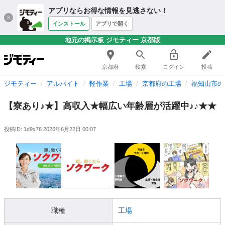
アプリならお得な情報を見逃さない！
インストール
アプリで開く
地元の掲示板 ジモティー 京都版
京都府
検索
ログイン
投稿
ジモティー
アルバイト
軽作業
工場
京都府の工場
福知山市の
【寮あり♪★】高収入★幅広い年齢層が活躍中♪♪★★
投稿ID: 1d9x76
2026年6月22日 00:07
職種
工場