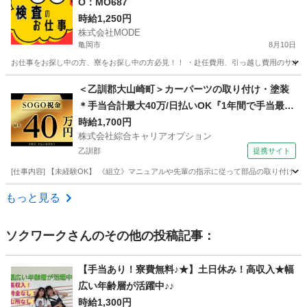
O：MO687
時給1,250円
株式会社MODE
亀岡市
8月10日
お仕事をお探し中の方、寮をお探し中の方必見！！ ・赴任費用、引っ越し費用のサポートあ
京都
亀岡市
軽作業
時給
＜乙訓郡大山崎町＞カーパーツの取り付け・塗装
＊手当合計最大40万/日払いOK『1年間で手当最大
40万円相当』1R寮×寮費0円！無料送迎！最短即日
時給1,700円
株式会社綜合キャリアオプション
入社決定！
乙訓郡
提携サイト
[仕事内容] 【未経験OK】 《組立》マニュアルや先輩の指示に従って部品の取り付け 《検
京都
乙訓郡
工場
もっと見る
ソクワーク
さんのその他の投稿記事：
【手当あり！寮費無料♪★】土日休み！高収入★幅
広い年齢層が活躍中♪♪
時給1,300円