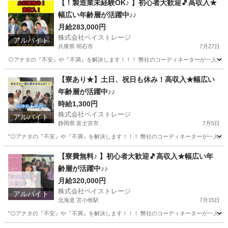
【！製造業未経験OK♪ 】初心者大歓迎🎵高収入★
幅広い年齢層が活躍中♪♪
月給283,000円
株式会社ペイストレージ
アルバイト
兵庫県 明石市
7月27日
◎アナタの『不安』や『不満』を解決します！！！ 弊社のコーディネーターが一人一人に
兵庫
明石市
軽作業
兵庫
軽作業
機械加工
【寮あり★】土日、祝日も休み！高収入★幅広い
年齢層が活躍中♪♪
時給1,300円
株式会社ペイストレージ
アルバイト
静岡県 富士宮市
7月5日
"◎アナタの『不安』や『不満』を解決します！！！ 弊社のコーディネーターが一人一人に
静岡
富士宮市
工場
時給
【寮費無料♪ 】初心者大歓迎🎵高収入★幅広い年
齢層が活躍中♪♪
月給320,000円
株式会社ペイストレージ
アルバイト
北海道 苫小牧駅
7月15日
"◎アナタの『不安』や『不満』を解決します！！！ 弊社のコーディネーターが一人一人