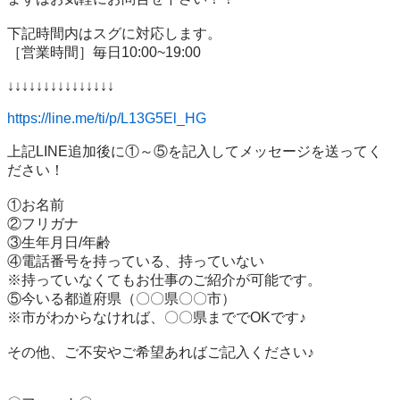
下記時間内はスグに対応します。

［営業時間］毎日10:00~19:00

↓↓↓↓↓↓↓↓↓↓↓↓↓↓↓

https://line.me/ti/p/L13G5El_HG
上記LINE追加後に①～⑤を記入してメッセージを送ってく
ださい！

①お名前

②フリガナ

③生年月日/年齢

④電話番号を持っている、持っていない

※持っていなくてもお仕事のご紹介が可能です。

⑤今いる都道府県（〇〇県〇〇市）

※市がわからなければ、〇〇県まででOKです♪

その他、ご不安やご希望あればご記入ください♪
