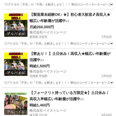
"◎アナタの『不安』や『不満』を解決します！！！ 弊社のコーディネーターが一人一人に
群馬
太田市
工場
時給
【製造業未経験OK♪ ★】初心者大歓迎🎵高収入★
幅広い年齢層が活躍中♪♪
月給266,000円
株式会社ペイストレージ
アルバイト
群馬県 太田市
7月31日
◎アナタの『不安』や『不満』を解決します！！！ 弊社のコーディネーターが一人一人に
群馬
太田市
軽作業
生年月日
【寮あり！ 】土日休み！高収入★幅広い年齢層が
活躍中♪♪
時給1,500円
株式会社ペイストレージ
アルバイト
北海道 空知郡
7月21日
◎アナタの『不安』や『不満』を解決します！！！ 弊社のコーディネーターが一人一人に
北海道
空知郡
工場
土日
【フォークリト持っている方限定★】土日休み！
高収入🌟幅広い年齢層が活躍中♪♪
時給1,460円
株式会社ペイストレージ
アルバイト
埼玉県 川口市
6月12日