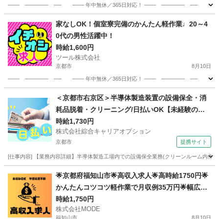
─── ────── ── ─── 年中無休／365日対応！ ─── ────── ── 
京都
京都市
工場
時給
家なしOK！個室寮完備のかんたん軽作業♩20～4
0代の男性活躍中！
時給1,600円
ツール株式会社
京都市
8月10日
─── ────── ── ─── 年中無休／365日対応！ ─── ────── ── 
京都
京都市
工場
＜京都市右京区＞半導体製造装置の設備保全・消
耗品脱着・クリーニング/日払いOK【未経験の方
も安心◎】高収入でしっかり稼ぐ！収入重視派さ
時給1,730円
株式会社綜合キャリアオプション
んに！残業20H以上！！
京都市
提携サイト
[仕事内容] 【業務内容詳細】半導体製造工場内での設備保全業務(クリーンルーム内作業
京都
京都市
工場
🌟京都府福知山市🌟高収入求人🌟高時給1750円🌟
かんたんコツコツ軽作業で月収例35万円🌟幅広い
年代活躍中🌟部品の加工・検査業務🌟MW384
時給1,750円
株式会社MODE
福知山市
8月10日