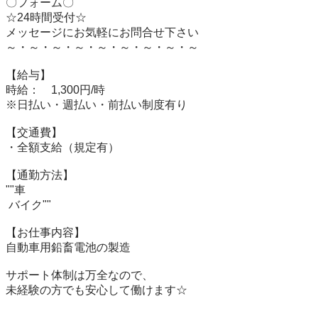
〇フォーム〇

☆24時間受付☆

メッセージにお気軽にお問合せ下さい

～・～・～・～・～・～・～・～・～

【給与】

時給：　1,300円/時

※日払い・週払い・前払い制度有り

【交通費】

・全額支給（規定有）

【通勤方法】

""車

 バイク""

【お仕事内容】

自動車用鉛畜電池の製造

サポート体制は万全なので、

未経験の方でも安心して働けます☆
