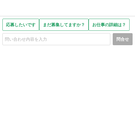
応募したいです
まだ募集してますか？
お仕事の詳細は？
問合せ
初めての方へ
利用規約
プライバシーポリシー
プライバシー・ステートメント
健全化に資する運用方針
お問い合わせ
運営会社
サイトマップ
ご利用ガイド
フリーワードで探す
PC版で表示
都道府県選択
特定商取引法の表示
利用者情報の外部送信について