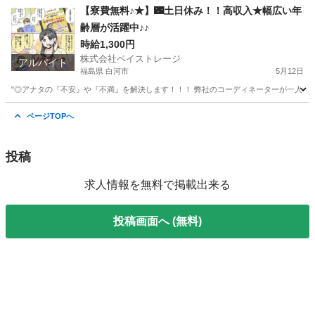
北海道
札幌市
軽作業
土日
【寮費無料♪★】🌃土日休み！！高収入★幅広い年
齢層が活躍中♪♪
時給1,300円
株式会社ペイストレージ
アルバイト
福島県 白河市
5月12日
"◎アナタの『不安』や『不満』を解決します！！！ 弊社のコーディネーターが一人一人に
福島
白河市
工場
時給
ページTOPへ
投稿
求人情報を無料で掲載出来る
投稿画面へ (無料)