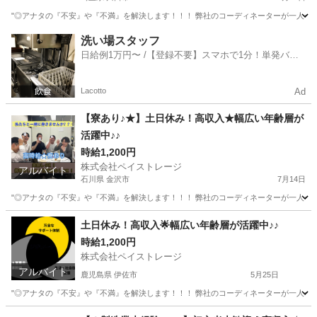
"◎アナタの『不安』や『不満』を解決します！！！ 弊社のコーディネーターが一人一人に
埼玉
川口市
軽作業
埼玉
軽作業
時給
洗い場スタッフ
日給例1万円〜 /【登録不要】スマホで1分！単発バイ
ト一括検索✨
Lacotto
Ad
【寮あり♪★】土日休み！高収入★幅広い年齢層が
活躍中♪♪
時給1,200円
株式会社ペイストレージ
アルバイト
石川県 金沢市
7月14日
"◎アナタの『不安』や『不満』を解決します！！！ 弊社のコーディネーターが一人一人に
石川
金沢市
工場
時給
土日休み！高収入🌟幅広い年齢層が活躍中♪♪
時給1,200円
株式会社ペイストレージ
アルバイト
鹿児島県 伊佐市
5月25日
"◎アナタの『不安』や『不満』を解決します！！！ 弊社のコーディネーターが一人一人に
鹿児島
伊佐市
工場
時給