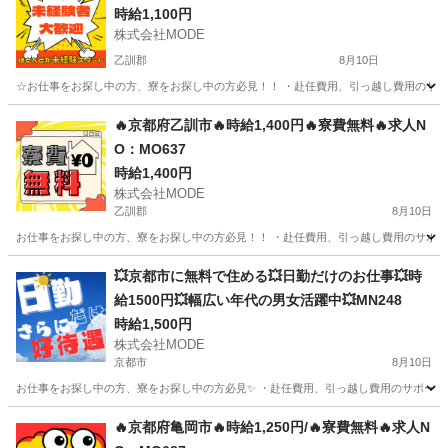
時給1,100円
株式会社MODE
乙訓郡
8月10日
☆お仕事をお探し中の方、寮をお探し中の方必見！！ ・赴任費用、引っ越し費用のサポー
京都
乙訓郡
軽作業
健保
🔥京都府乙訓市🔥時給1,400円🔥寮費無料🔥求人N
O：MO637
時給1,400円
株式会社MODE
乙訓郡
8月10日
お仕事をお探し中の方、寮をお探し中の方必見！！ ・赴任費用、引っ越し費用のサポートあり
京都
乙訓郡
軽作業
時給
💥京都市に無料で住める💥日勤だけのお仕事💥時
給1500円💥幅広い年代の男女活躍中💥MN248
時給1,500円
株式会社MODE
京都市
8月10日
お仕事をお探し中の方、寮をお探し中の方必見✨ ・赴任費用、引っ越し費用のサポートあり！
京都
京都市
軽作業
時給
🔥京都府亀岡市🔥時給1,250円/🔥寮費無料🔥求人N