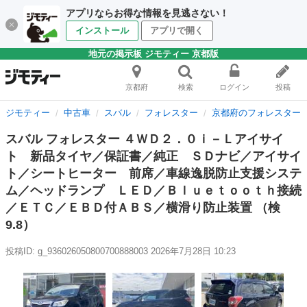
アプリならお得な情報を見逃さない！
インストール
アプリで開く
地元の掲示板 ジモティー 京都版
京都府
検索
ログイン
投稿
ジモティー
中古車
スバル
フォレスター
京都府のフォレスター
スバル フォレスター ４ＷＤ２．０ｉ－Ｌアイサイ
ト 新品タイヤ／保証書／純正 ＳＤナビ／アイサイ
ト／シートヒーター 前席／車線逸脱防止支援システ
ム／ヘッドランプ ＬＥＤ／Ｂｌｕｅｔｏｏｔｈ接続
／ＥＴＣ／ＥＢＤ付ＡＢＳ／横滑り防止装置 （検
9.8）
投稿ID: g_936026050800700888003
2026年7月28日 10:23