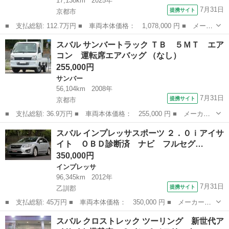
17,138km
2025年
7月31日
提携サイト
京都市
■ 支払総額: 112.7万円 ■ 車両本体価格： 1,078,000 円 ■ メーカ
ー名： スバル ■ 車種名： サンバーバン ■ グレード名： トラ
京都
京都市
サンバー
スバル サンバートラック ＴＢ ５ＭＴ エア
ンスポーター スマートアシスト搭載車 ＭＴ用スマートアシスト搭
コン 運転席エアバッグ （なし）
載 電子...
255,000円
サンバー
56,104km
2008年
7月31日
提携サイト
京都市
■ 支払総額: 36.9万円 ■ 車両本体価格： 255,000 円 ■ メーカー
名： スバル ■ 車種名： サンバートラック ■ グレード名： Ｔ
京都
京都市
サンバー
スバル インプレッサスポーツ ２．０ｉアイサ
Ｂ ５ＭＴ エアコン 運転席エアバッグ ■ 排気量： 660cc ■ ド
イト ＯＢＤ診断済 ナビ フルセグ…
ア...
350,000円
インプレッサ
96,345km
2012年
7月31日
提携サイト
乙訓郡
■ 支払総額: 45万円 ■ 車両本体価格： 350,000 円 ■ メーカー
名： スバル ■ 車種名： インプレッサスポーツ ■ グレード
京都
乙訓郡
インプレッサ
スバル クロストレック ツーリング 新世代ア
名： ２．０ｉアイサイト ＯＢＤ診断済 ナビ フルセグＴＶ Ｂ