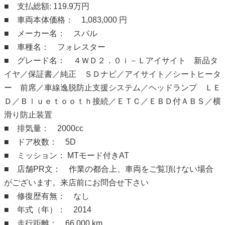
■ 支払総額: 119.9万円
■ 車両本体価格： 1,083,000 円
■ メーカー名： スバル
■ 車種名： フォレスター
■ グレード名： ４ＷＤ２．０ｉ－Ｌアイサイト 新品タ
イヤ／保証書／純正 ＳＤナビ／アイサイト／シートヒータ
ー 前席／車線逸脱防止支援システム／ヘッドランプ ＬＥ
Ｄ／Ｂｌｕｅｔｏｏｔｈ接続／ＥＴＣ／ＥＢＤ付ＡＢＳ／横
滑り防止装置
■ 排気量： 2000cc
■ ドア枚数： 5D
■ ミッション： MTモード付きAT
■ 店舗PR文： 作業の都合上、車両をご覧頂けない場合
がございます。来店前にお問合せ下さい
■ 修復歴有無： なし
■ 年式（年）： 2014
■ 走行距離： 66,000 km