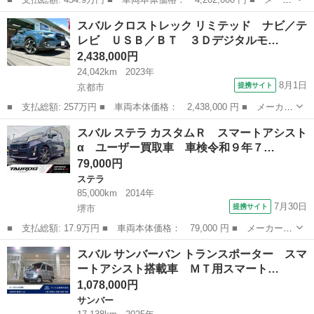
ー名： スバル ■ 車種名： ＷＲＸ Ｓ４ ■ グレード名： ＳＴＩ
京都
京都市
スバル
スバル クロストレック リミテッド ナビ／テ
スポーツＲ ＥＸ スバルパフォーマンストランスミッション ＺＦ
レビ ＵＳＢ／ＢＴ ３Ｄデジタルモ…
製電子...
2,438,000円
24,042km
2023年
8月1日
提携サイト
京都市
■ 支払総額: 257万円 ■ 車両本体価格： 2,438,000 円 ■ メーカー
名： スバル ■ 車種名： クロストレック ■ グレード名： リミ
京都
京都市
スバル
スバル ステラ カスタムＲ スマートアシスト
テッド ナビ／テレビ ＵＳＢ／ＢＴ ３Ｄデジタルモニター ＥＴ
α ユーザー買取車 車検令和９年７…
Ｃ２．０ ...
79,000円
ステラ
85,000km
2014年
7月30日
提携サイト
堺市
■ 支払総額: 17.9万円 ■ 車両本体価格： 79,000 円 ■ メーカー
名： スバル ■ 車種名： ステラ ■ グレード名： カスタムＲ
大阪
堺市
ステラ
スバル サンバーバン トランスポーター スマ
スマートアシストα ユーザー買取車 車検令和９年７月 ナビ 純正
ートアシスト搭載車 ＭＴ用スマート…
１５インチア...
1,078,000円
サンバー