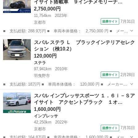
イサイト搭載車 ９インチメモリーナ…
ｌｕｅｔｏｏｔｈオー...
2,750,000円
11,754km
2023年
7月31日
提携サイト
京都市
■ 支払総額: 288.9万円 ■ 車両本体価格： 2,750,000 円 ■ メーカ
ー名： スバル ■ 車種名： クロストレック ■ グレード名： ツ
京都
京都市
スバル
スバル ステラ Ｌ ブラックインテリアセレク
ーリング 新世代アイサイト搭載車 ９インチメモリーナビゲーショ
ション （検10.2）
ン シー...
120,000円
ステラ
97,941km
2010年
2月28日
提携サイト
羽曳野市
■ 支払総額: 18万円 ■ 車両本体価格： 120,000 円 ■ メーカー
名： スバル ■ 車種名： ステラ ■ グレード名： Ｌ ブラック
大阪
羽曳野市
ステラ
スバル インプレッサスポーツ １．６ｉ－Ｓア
インテリアセレクション ■ 排気量： 660cc ■ ドア枚数： 5D ■
イサイト アクセントブラック １オ…
ミ...
1,600,000円
インプレッサ
42,250km
2022年
7月31日
提携サイト
京都市
■ 支払総額: 164.8万円 ■ 車両本体価格： 1,600,000 円 ■ メーカ