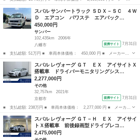
ー名： スバル ■ 車種名： インプレッサスポーツ ■ グレード
京都
京都市
インプレッサ
スバル サンバートラック ＳＤＸ－ＳＣ ４Ｗ
名： １．６ｉ－Ｓアイサイト アクセントブラック １オーナー・
Ｄ エアコン パワステ エアバック…
ユーザー様...
450,000円
サンバー
102,435km
2006年
7月31日
提携サイト
八幡市
■ 支払総額: 51万円 ■ 車両本体価格： 450,000 円 ■ メーカー
名： スバル ■ 車種名： サンバートラック ■ グレード名： Ｓ
京都
八幡市
サンバー
スバル レヴォーグ ＧＴ ＥＸ アイサイトＸ
ＤＸ－ＳＣ ４ＷＤ エアコン パワステ エアバック ■ 排気
搭載車 ドライバーモニタリングシス…
量： 660cc ...
2,277,000円
その他
32,757km
2021年
7月31日
提携サイト
京都市
■ 支払総額: 238万円 ■ 車両本体価格： 2,277,000 円 ■ メーカー
名： スバル ■ 車種名： レヴォーグ ■ グレード名： ＧＴ Ｅ
京都
京都市
その他
スバル レヴォーグ ＧＴ－Ｈ ＥＸ アイサイ
Ｘ アイサイトＸ搭載車 ドライバーモニタリングシステム 運転席
トＸ搭載車 前後録画型ドライブレコ…
パワーシー...
2,475,000円
その他