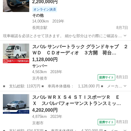
2,200,000円
オンライン決済
その他
14,000km
2019年
長岡京駅
8月7日
現車確認を必須とさせて頂きます。 細かな部分はその際にご確認をお
願いいたします。 あんしん決済の場合、別途5%の手数料を頂きま
京都
長岡京市
長岡京駅
その他
スバル サンバートラック グランドキャブ ２
す。 名義変更まで、10万円をお預かりさせていただきます。 引き取り
ＷＤ ＣＤオーディオ ３方開 荷台…
はご自身で手配をお願いいたし...
1,128,000円
サンバー
4,563km
2018年
8月1日
提携サイト
京丹後市
■ 支払総額: 119万円 ■ 車両本体価格： 1,128,000 円 ■ メーカー
名： スバル ■ 車種名： サンバートラック ■ グレード名： グ
京都
京丹後市
サンバー
スバル ＷＲＸ Ｓ４ ＳＴＩスポーツＲ Ｅ
ランドキャブ ２ＷＤ ＣＤオーディオ ３方開 荷台作業灯 ＡＴ
Ｘ スバルパフォーマンストランスミッ…
車 ＣＤオ...
4,202,000円
4,875km
2023年
8月1日
提携サイト
京都市
■ 支払総額: 434.9万円 ■ 車両本体価格： 4,202,000 円 ■ メーカ