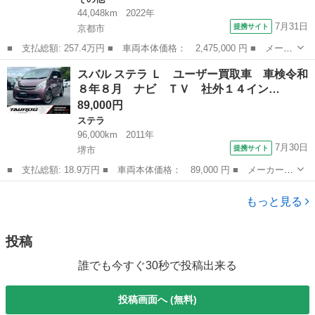
44,048km
2022年
7月31日
提携サイト
京都市
■ 支払総額: 257.4万円 ■ 車両本体価格： 2,475,000 円 ■ メーカ
ー名： スバル ■ 車種名： レヴォーグ ■ グレード名： ＧＴ－
京都
京都市
その他
スバル ステラ Ｌ ユーザー買取車 車検令和
Ｈ ＥＸ アイサイトＸ搭載車 前後録画型ドライブレコーダー ド
８年８月 ナビ ＴＶ 社外１４イン…
ライバー...
89,000円
ステラ
96,000km
2011年
7月30日
提携サイト
堺市
■ 支払総額: 18.9万円 ■ 車両本体価格： 89,000 円 ■ メーカー
名： スバル ■ 車種名： ステラ ■ グレード名： Ｌ ユーザー
大阪
堺市
ステラ
買取車 車検令和８年８月 ナビ ＴＶ 社外１４インチアルミホイ
もっと見る
ール オートエ...
投稿
誰でも今すぐ30秒で投稿出来る
投稿画面へ (無料)