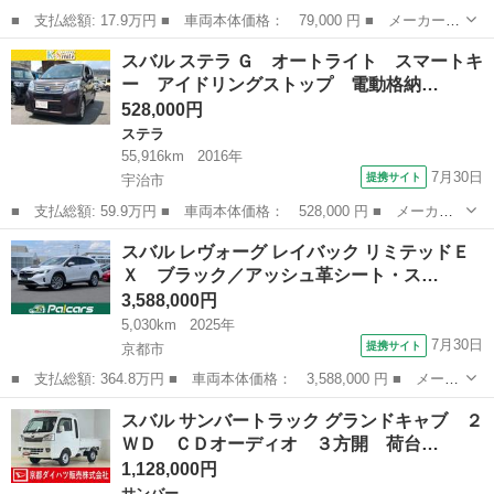
■ 支払総額: 17.9万円 ■ 車両本体価格： 79,000 円 ■ メーカー
名： スバル ■ 車種名： ステラ ■ グレード名： カスタムＲ
大阪
堺市
ステラ
スバル ステラ Ｇ オートライト スマートキ
スマートアシストα ユーザー買取車 車検令和９年７月 ナビ 純正
ー アイドリングストップ 電動格納…
１５インチア...
528,000円
ステラ
55,916km
2016年
7月30日
提携サイト
宇治市
■ 支払総額: 59.9万円 ■ 車両本体価格： 528,000 円 ■ メーカー
名： スバル ■ 車種名： ステラ ■ グレード名： Ｇ オートラ
京都
宇治市
ステラ
スバル レヴォーグ レイバック リミテッドＥ
イト スマートキー アイドリングストップ 電動格納ミラー ベン
Ｘ ブラック／アッシュ革シート・ス…
チシート Ｃ...
3,588,000円
5,030km
2025年
7月30日
提携サイト
京都市
■ 支払総額: 364.8万円 ■ 車両本体価格： 3,588,000 円 ■ メーカ
ー名： スバル ■ 車種名： レヴォーグ レイバック ■ グレード
京都
京都市
スバル
スバル サンバートラック グランドキャブ ２
名： リミテッドＥＸ ブラック／アッシュ革シート・スマートリア
ＷＤ ＣＤオーディオ ３方開 荷台…
ビューミ...
1,128,000円
サンバー