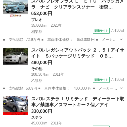
スバル プレオプラス Ｌ ＥＴＣ バックカメ
インテリアセレクション ■ 排気量： 660cc ■ ドア枚数： 5D ■
ラ ナビ クリアランスソナー 衝突…
ミ...
653,000円
プレオ
35,868km
2023年
7月30日
提携サイト
相楽郡
■ 支払総額: 72.9万円 ■ 車両本体価格： 653,000 円 ■ メーカー
名： スバル ■ 車種名： プレオプラス ■ グレード名： Ｌ Ｅ
京都
相楽郡
プレオ
スバル レガシィアウトバック ２．５ｉアイサ
ＴＣ バックカメラ ナビ クリアランスソナー 衝突被害軽減シス
イト Ｓパッケージリミテッド ＯＢ…
テム オート...
480,000円
その他
108,307km
2011年
7月30日
提携サイト
乙訓郡
■ 支払総額: 58万円 ■ 車両本体価格： 480,000 円 ■ メーカー
名： スバル ■ 車種名： レガシィアウトバック ■ グレード
京都
乙訓郡
その他
スバル ステラ Ｌリミテッド ディーラー下取
名： ２．５ｉアイサイト Ｓパッケージリミテッド ＯＢＤ診断
車／禁煙車／スマートキー２個／アイ…
済 後期型ヘッドライト...
330,000円
ステラ
45,000km
2011年