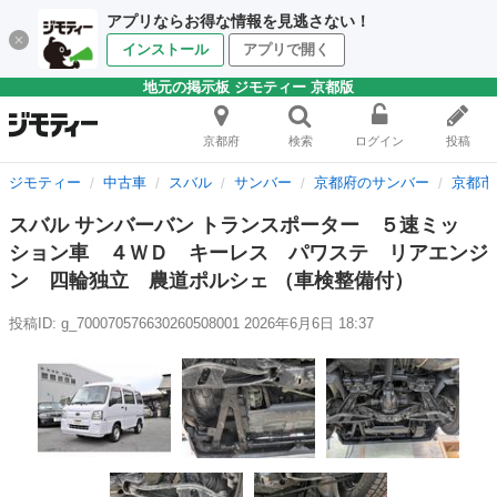
アプリならお得な情報を見逃さない！
インストール
アプリで開く
地元の掲示板 ジモティー 京都版
京都府
検索
ログイン
投稿
ジモティー
中古車
スバル
サンバー
京都府のサンバー
京都市
スバル サンバーバン トランスポーター ５速ミッ
ション車 ４ＷＤ キーレス パワステ リアエンジ
ン 四輪独立 農道ポルシェ （車検整備付）
投稿ID: g_700070576630260508001
2026年6月6日 18:37