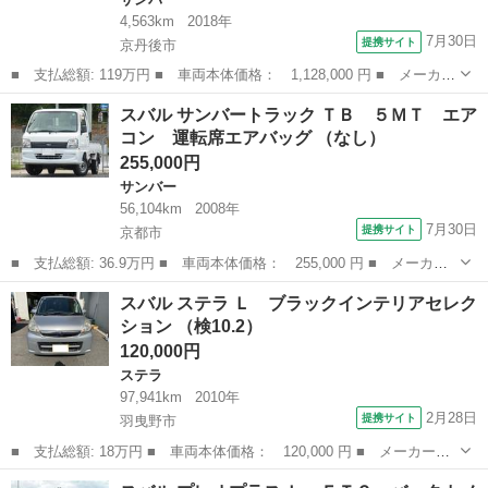
4,563km
2018年
7月30日
提携サイト
京丹後市
■ 支払総額: 119万円 ■ 車両本体価格： 1,128,000 円 ■ メーカー
名： スバル ■ 車種名： サンバートラック ■ グレード名： グ
京都
京丹後市
サンバー
スバル サンバートラック ＴＢ ５ＭＴ エア
ランドキャブ ２ＷＤ ＣＤオーディオ ３方開 荷台作業灯 ＡＴ
コン 運転席エアバッグ （なし）
車 ＣＤオ...
255,000円
サンバー
56,104km
2008年
7月30日
提携サイト
京都市
■ 支払総額: 36.9万円 ■ 車両本体価格： 255,000 円 ■ メーカー
名： スバル ■ 車種名： サンバートラック ■ グレード名： Ｔ
京都
京都市
サンバー
スバル ステラ Ｌ ブラックインテリアセレク
Ｂ ５ＭＴ エアコン 運転席エアバッグ ■ 排気量： 660cc ■ ド
ション （検10.2）
ア...
120,000円
ステラ
97,941km
2010年
2月28日
提携サイト
羽曳野市
■ 支払総額: 18万円 ■ 車両本体価格： 120,000 円 ■ メーカー
名： スバル ■ 車種名： ステラ ■ グレード名： Ｌ ブラック
大阪
羽曳野市
ステラ