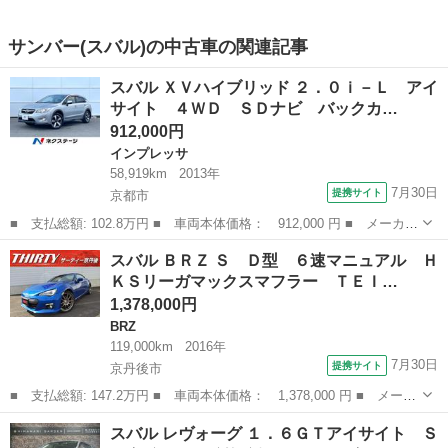
サンバー(スバル)の中古車の関連記事
スバル ＸＶハイブリッド ２．０ｉ－Ｌ アイ
サイト ４ＷＤ ＳＤナビ バックカ…
912,000円
インプレッサ
58,919km
2013年
7月30日
提携サイト
京都市
■ 支払総額: 102.8万円 ■ 車両本体価格： 912,000 円 ■ メーカー
名： スバル ■ 車種名： ＸＶハイブリッド ■ グレード名：
京都
京都市
インプレッサ
スバル ＢＲＺ Ｓ Ｄ型 ６速マニュアル Ｈ
２．０ｉ－Ｌ アイサイト ４ＷＤ ＳＤナビ バックカメラ 衝突
ＫＳリーガマックスマフラー ＴＥＩ…
被害軽減シス...
1,378,000円
BRZ
119,000km
2016年
7月30日
提携サイト
京丹後市
■ 支払総額: 147.2万円 ■ 車両本体価格： 1,378,000 円 ■ メーカ
ー名： スバル ■ 車種名： ＢＲＺ ■ グレード名： Ｓ Ｄ型
京都
京丹後市
BRZ
スバル レヴォーグ １．６ＧＴアイサイト Ｓ
６速マニュアル ＨＫＳリーガマックスマフラー ＴＥＩＮ ＦＬＥ