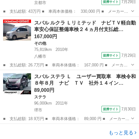
7月29日
提携サイト
京都市
■ 支払総額: 43万円 ■ 車両本体価格： 330,000 円 ■ メーカー
名： スバル ■ 車種名： ステラ ■ グレード名： Ｌリミテッ
京都
京都市
ステラ
スバル ルクラ Ｌリミテッド ナビＴＶ軽自動
ド ディーラー下取車／禁煙車／スマートキー２個／アイドリングス
車安心保証整備車検２４ヵ月付支払総…
トップ／ＥＴＣ／Ｃ...
167,000円
その他
75,819km
2010年
7月29日
提携サイト
八幡市
■ 支払総額: 26.7万円 ■ 車両本体価格： 167,000 円 ■ メーカー
名： スバル ■ 車種名： ルクラ ■ グレード名： Ｌリミテッ
京都
八幡市
その他
スバル ステラ Ｌ ユーザー買取車 車検令和
ド ナビＴＶ軽自動車安心保証整備車検２４ヵ月付支払総額￥２６
８年８月 ナビ ＴＶ 社外１４イン…
７，０００－ メ...
89,000円
ステラ
96,000km
2011年
7月30日
提携サイト
堺市
■ 支払総額: 18.9万円 ■ 車両本体価格： 89,000 円 ■ メーカー
名： スバル ■ 車種名： ステラ ■ グレード名： Ｌ ユーザー
大阪
堺市
ステラ
買取車 車検令和８年８月 ナビ ＴＶ 社外１４インチアルミホイ
もっと見る
ール オートエ...