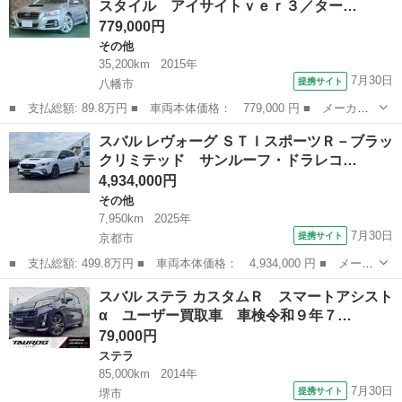
スタイル アイサイトｖｅｒ３／ター…
Ｘ Ｚ車...
779,000円
その他
35,200km
2015年
7月30日
提携サイト
八幡市
■ 支払総額: 89.8万円 ■ 車両本体価格： 779,000 円 ■ メーカー
名： スバル ■ 車種名： レヴォーグ ■ グレード名： １．６Ｇ
京都
八幡市
その他
スバル レヴォーグ ＳＴＩスポーツＲ－ブラッ
Ｔアイサイト Ｓスタイル アイサイトｖｅｒ３／ターボ車／４ＷＤ
クリミテッド サンルーフ・ドラレコ…
／純正ナビ・...
4,934,000円
その他
7,950km
2025年
7月30日
提携サイト
京都市
■ 支払総額: 499.8万円 ■ 車両本体価格： 4,934,000 円 ■ メーカ
ー名： スバル ■ 車種名： レヴォーグ ■ グレード名： ＳＴＩ
京都
京都市
その他
スバル ステラ カスタムＲ スマートアシスト
スポーツＲ－ブラックリミテッド サンルーフ・ドラレコ・ハーマン
α ユーザー買取車 車検令和９年７…
カードン...
79,000円
ステラ
85,000km
2014年
7月30日
提携サイト
堺市