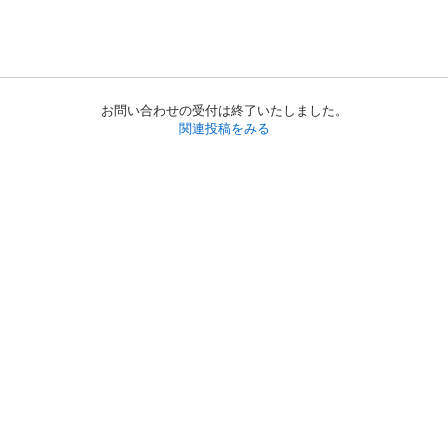
お問い合わせの受付は終了いたしました。
関連投稿をみる
初めての方へ
利用規約
プライバシーポリシー
プライバシー・ステートメント
健全化に資する運用方針
お問い合わせ
運営会社
サイトマップ
ご利用ガイド
フリーワードで探す
PC版で表示
都道府県選択