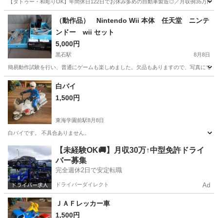
【タトゥー・和彫りOK】年間休日122日でお休み多めの自動車製造◎／月収例35万円
大分
中津市
今津駅
その他
（動作品） Nintendo Wii 本体 任天堂 ニンテ
ンドー wii セット
5,000円
黒石駅
8月8日
簡易動作試験を行い、普通にゲームも楽しめました。欠品もありますので、写真にて確認して
熊本
合志市
黒石駅
テレビゲーム
Nintendo
白バイ
1,500円
東海学園前駅
8月8日
白バイです。 不具合ありません。
熊本
熊本市
東海学園前駅
ミニカー
【未経験OK🚚】月収30万↑中型免許ドライ
バー募集
完全週休2日で安定転職
ドライバーダイレクト
Ad
ＪＡＦレッカー車
1,500円