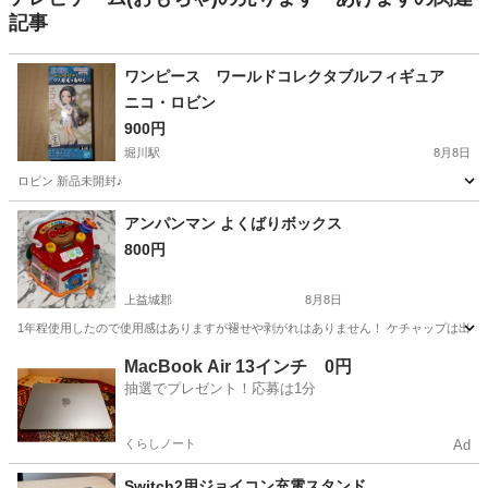
記事
ワンピース ワールドコレクタブルフィギュア
ニコ・ロビン
900円
堀川駅
8月8日
ロビン 新品未開封♪
熊本
熊本市
堀川駅
フィギュア
ロビン
アンパンマン よくばりボックス
800円
上益城郡
8月8日
1年程使用したので使用感はありますが褪せや剥がれはありません！ ケチャップは出が
熊本
上益城郡
おもちゃ
MacBook Air 13インチ 0円
抽選でプレゼント！応募は1分
くらしノート
Ad
Switch2用ジョイコン充電スタンド