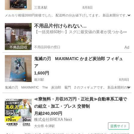
三里木駅
8月8日
メルカリ相場2000円前後でした。 配送料の分お値下げしてます。 新品未開分です。
熊本
菊池郡
三里木駅
フィギュア
不用品片付けられない…
【一括見積60秒✨】スグに最安値の業者が見つかる👀
不用品回収の窓口
Ad
鬼滅の刃 MAXIMATIC かまど炭治郎 フィギュ
ア
1,600円
堀川駅
8月8日
鬼滅の刃 MAXIMATIC The 炭治郎 竈門 2 のフィギュアです。 新品未開封
熊本
熊本市
堀川駅
フィギュア
鬼滅の刃
≪寮無料・月収35万円・正社員≫自動車系工場で
の組立・加工・プレス 交替制
月給240,000円
株式会社BREXA Next
大分県 今津駅
提携サイト