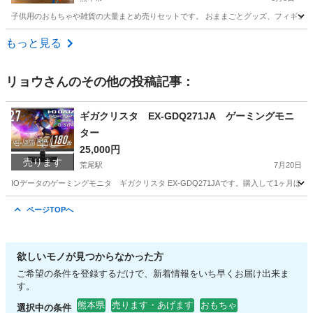
子供用のおもちゃや雑貨の大量まとめ売りセットです。 おままごとグッズ、フィギュア
熊本
熊本市
おもちゃ
ミニチュア
もっと見る
リョウ
さんのその他の投稿記事：
ギガクリスタ EX-GDQ271JA ゲーミングモニ
ター
25,000円
売ります
荒尾駅
7月20日
IOデータのゲーミングモニタ ギガクリスタ EX-GDQ271JAです。購入して1
熊本
荒尾市
荒尾駅
周辺機器
ギガクリスタ
ページTOPへ
欲しいモノが見つからなかった方
ご希望の条件を登録するだけで、新着情報をいち早くお届け出来ま
す。
熊本県
売ります・あげます
おもちゃ
選択中の条件