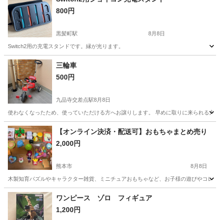
800円
黒髪町駅
8月8日
Switch2用の充電スタンドです。縁が光ります。
熊本
熊本市
黒髪町駅
テレビゲーム
三輪車
500円
九品寺交差点駅
8月8日
使わなくなったため、使っていただける方へお譲りします。 早めに取りに来られる方優
熊本
熊本市
九品寺交差点駅
三輪車
【オンライン決済・配送可】おもちゃまとめ売り
2,000円
熊本市
8月8日
木製知育パズルやキャラクター雑貨、ミニチュアおもちゃなど、お子様の遊びやコレクションに最
熊本
熊本市
その他
おさるのジョージ
ワンピース ゾロ フィギュア
1,200円