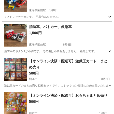
東海学園前駅
8月8日
ＪＡＦレッカー車です。 不具合ありません。
熊本
熊本市
東海学園前駅
ミニカー
消防車、パトカー、救急車
1,500円
東海学園前駅
8月8日
消防車のボタン1が不調です。 その他は不具合ありません。 箱無しです。
熊本
熊本市
東海学園前駅
ミニカー
【オンライン決済・配送可】遊戯王カード まと
め売り
500円
熊本市
8月8日
遊戯王カードのまとめ売り12枚セットです。 コレクション整理のため出品いたします。 
熊本
熊本市
カードゲーム
カード
【オンライン決済・配送可】おもちゃまとめ売り
500円
熊本市
8月8日