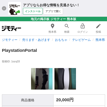
アプリならお得な情報を見逃さない！
インストール
アプリで開く
地元の掲示板 ジモティー 熊本版
熊本県
検索
ログイン
投稿
ジモティー
売ります・あげます
おもちゃ
テレビゲーム
熊本県
PlaystationPortal
投稿ID: 1ozq33
20,000円
商品価格