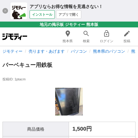
アプリならお得な情報を見逃さない！
インストール
アプリで開く
地元の掲示板 ジモティー 熊本版
熊本県
検索
ログイン
投稿
ジモティー
売ります・あげます
パソコン
熊本県のパソコン
熊
バーベキュー用鉄板
投稿ID: 1ptacm
1,500円
商品価格