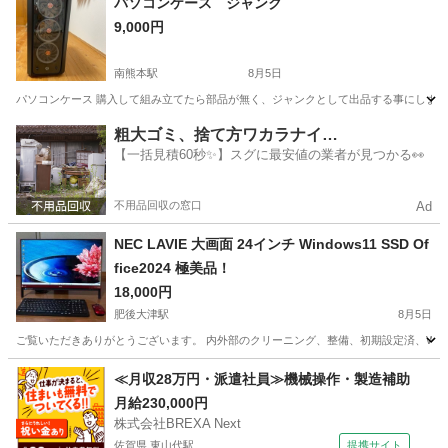
パソコンケース ジャンク
9,000円
南熊本駅
8月5日
パソコンケース 購入して組み立てたら部品が無く、ジャンクとして出品する事にしました
熊本
熊本市
南熊本駅
パソコン
パソコンケース
粗大ゴミ、捨て方ワカラナイ…
【一括見積60秒✨】スグに最安値の業者が見つかる👀
不用品回収の窓口
Ad
NEC LAVIE 大画面 24インチ Windows11 SSD Of
fice2024 極美品！
18,000円
肥後大津駅
8月5日
ご覧いただきありがとうございます。 内外部のクリーニング、整備、初期設定済、Wind
熊本
菊池郡
肥後大津駅
デスクトップパソコン
SSD
≪月収28万円・派遣社員≫機械操作・製造補助
月給230,000円
株式会社BREXA Next
佐賀県 東山代駅
提携サイト