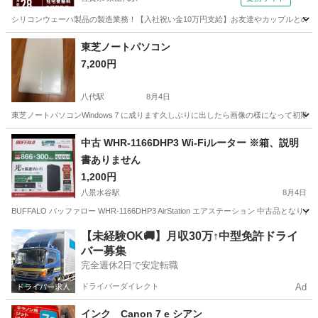
シリコンウェーハ製品の製造業務！【入社祝い金10万円支給】お友達やカップルとの応募
佐賀
伊万里市
東山代駅
その他
東芝ノートパソコン
7,200円
八代駅
8月4日
東芝ノートパソコンWindows７に成ります久しぶりに出したら画像の様になって初期
熊本
八代市
八代駅
ノートパソコン
中古 WHR-1166DHP3 Wi-Fiルーター ※箱、説明
書ありません
1,200円
八景水谷駅
8月4日
BUFFALO バッファロー WHR-1166DHP3 AirStation エアステーション 
熊本
熊本市
八景水谷駅
周辺機器
ルーター
【未経験OK🚚】月収30万↑中型免許ドライ
バー募集
完全週休2日で安定転職
ドライバーダイレクト
Ad
インク Canon 7 e シアン