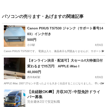
パソコンの売ります・あげますの関連記事
Canon PIXUS TS7530 ジャンク（サポート番号14
03）インク付き
500円
小川駅
8月6日
Canon PIXUS TS7530です。 電源は入り、液晶表示も問題ありませんが、サポー
熊本
宇城市
小川駅
プリンター
【オンライン決済・配送可】大セール‼️大特価日付
変わるまで‼️5万円 APPLE iMac I
40,000円
西辛島町駅
8月6日
APPLE iMac 2007 27センチ思ったよりも大きく出品することになりました。 早い者勝ちで
熊本
熊本市
西辛島町駅
パソコン
iMac
【未経験OK🚚】月収30万↑中型免許ドライ
バー募集
完全週休2日で安定転職