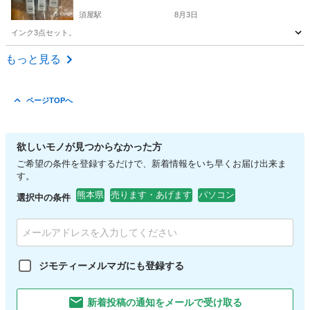
須屋駅
8月3日
インク3点セット。
熊本
熊本市
須屋駅
プリンター
インク
もっと見る
ページTOPへ
欲しいモノが見つからなかった方
ご希望の条件を登録するだけで、新着情報をいち早くお届け出来ま
す。
熊本県
売ります・あげます
パソコン
選択中の条件
ジモティーメルマガにも登録する
新着投稿の通知をメールで受け取る