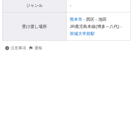
ジャンル
-
熊本市
- 西区
- 池田
受け渡し場所
JR鹿児島本線(博多～八代) -
崇城大学前駅
注意事項
通報