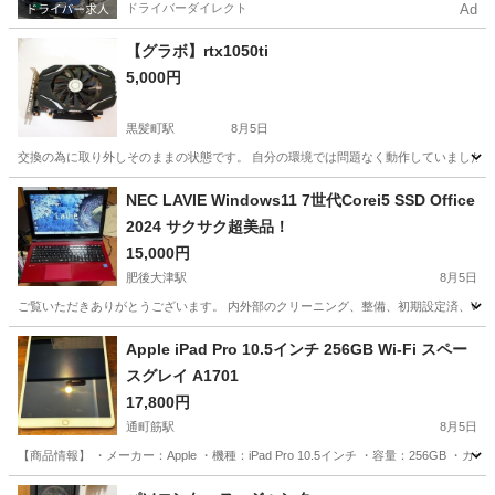
ドライバーダイレクト
Ad
【グラボ】rtx1050ti
5,000円
黒髪町駅
8月5日
交換の為に取り外しそのままの状態です。 自分の環境では問題なく動作していました。
熊本
熊本市
黒髪町駅
PCパーツ
NEC LAVIE Windows11 7世代Corei5 SSD Office
2024 サクサク超美品！
15,000円
肥後大津駅
8月5日
ご覧いただきありがとうございます。 内外部のクリーニング、整備、初期設定済、Win
熊本
菊池郡
肥後大津駅
ノートパソコン
SSD
Apple iPad Pro 10.5インチ 256GB Wi-Fi スペー
スグレイ A1701
17,800円
通町筋駅
8月5日
【商品情報】 ・メーカー：Apple ・機種：iPad Pro 10.5インチ ・容量：256GB ・カラー
熊本
熊本市
通町筋駅
ノートパソコン