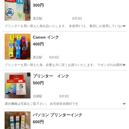
300円
黒石駅
8月3日
プリンターを買い替えた為出品いたします。 未使用1つと、数回しか使用していない、
熊本
合志市
黒石駅
プリンター
Canon
Canon インク
400円
黒石駅
8月3日
プリンターを買い替えた為、必要な方に安くお譲りいたします。 マゼンダのみ開封し
熊本
合志市
黒石駅
プリンター
Canon
プリンター インク
500円
須屋駅
8月3日
適合機種は写真をご覧下さい。 自宅保管未開封です
熊本
熊本市
須屋駅
プリンター
インク
パソコン プリンターインク
600円