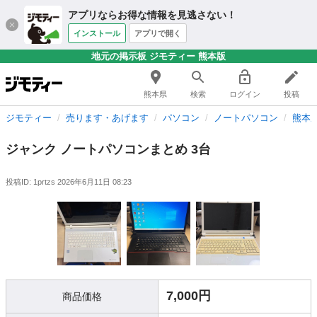
アプリならお得な情報を見逃さない！
インストール
アプリで開く
地元の掲示板 ジモティー 熊本版
熊本県
検索
ログイン
投稿
ジモティー
売ります・あげます
パソコン
ノートパソコン
熊本
ジャンク ノートパソコンまとめ 3台
投稿ID: 1prtzs
2026年6月11日 08:23
7,000円
商品価格