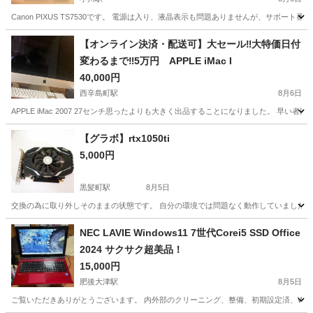
Canon PIXUS TS7530です。 電源は入り、液晶表示も問題ありませんが、サポー
熊本
宇城市
小川駅
プリンター
【オンライン決済・配送可】大セール‼️大特価日付
変わるまで‼️5万円 APPLE iMac I
40,000円
西辛島町駅
8月6日
APPLE iMac 2007 27センチ思ったよりも大きく出品することになりました。 早い者勝ちで
熊本
熊本市
西辛島町駅
パソコン
iMac
【グラボ】rtx1050ti
5,000円
黒髪町駅
8月5日
交換の為に取り外しそのままの状態です。 自分の環境では問題なく動作していました。
熊本
熊本市
黒髪町駅
PCパーツ
NEC LAVIE Windows11 7世代Corei5 SSD Office
2024 サクサク超美品！
15,000円
肥後大津駅
8月5日
ご覧いただきありがとうございます。 内外部のクリーニング、整備、初期設定済、Win