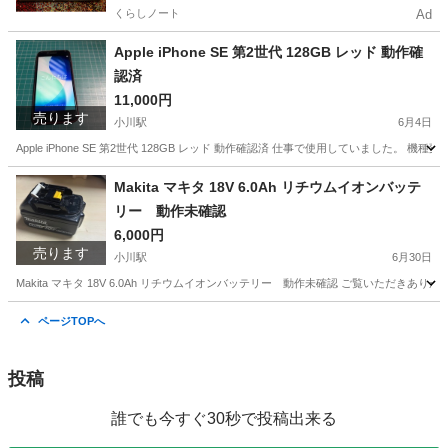
くらしノート
Ad
Apple iPhone SE 第2世代 128GB レッド 動作確
認済
11,000円
売ります
小川駅
6月4日
Apple iPhone SE 第2世代 128GB レッド 動作確認済 仕事で使用していました。 機種変更
熊本
宇城市
小川駅
ソフトバンク
iPhone SE
Makita マキタ 18V 6.0Ah リチウムイオンバッテ
リー 動作未確認
6,000円
売ります
小川駅
6月30日
Makita マキタ 18V 6.0Ah リチウムイオンバッテリー 動作未確認 ご覧いただきありがとう
熊本
宇城市
小川駅
その他
ページTOPへ
投稿
誰でも今すぐ30秒で投稿出来る