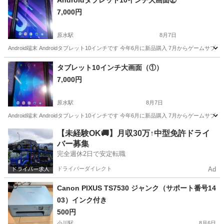
Androidタブレット10インチ大画面②
7,000円
原水駅
8月7日
Android端末 Androidタブレット10インチです 今年6月に新品購入 7月からゲー
熊本
菊池郡
原水駅
デスクトップパソコン
Android
タブレット10インチ大画面（①）
7,000円
原水駅
8月7日
Android端末 Androidタブレット10インチです 今年6月に新品購入 7月からゲー
熊本
菊池郡
原水駅
その他
【未経験OK🚚】月収30万↑中型免許ドライ
バー募集
完全週休2日で安定転職
ドライバーダイレクト
Ad
Canon PIXUS TS7530 ジャンク（サポート番号14
03）インク付き
500円
小川駅
8月6日