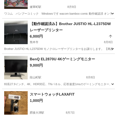
健軍町駅
8月9日
ワコム バンブーコミック Windowsです wacom bamboo comic 動作確認
熊本
上益城郡
健軍町駅
周辺機器
【動作確認済み】Brother JUSTIO HL-L2375DW
レーザープリンター
6,000円
熊本市
8月8日
Brother JUSTIO HL-L2375DW モノクロレーザープリンターをお譲りします
熊本
熊本市
プリンター
BenQ EL2870U 4Kゲーミングモニター
9,000円
段山町駅
8月8日
特長27.9インチ、4K、HDR対応、TNパネル、応答速度1msのゲーミングモニター、・FreeS
熊本
熊本市
段山町駅
周辺機器
スマートウォッチLAXAFIT
1,000円
肥後大津駅
8月7日