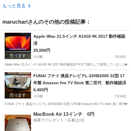
熊本
菊池郡
肥後大津駅
ノートパソコン
SSD
もっと見る
maruchari
さんのその他の投稿記事：
Apple iMac 21.5インチ A1418 4K 2017 動作確認
済
25,000円
売ります
小川駅
7月24日
Apple iMac 21.5インチ A1418 4K 2017 動作確認済 中古で購入して使用して
熊本
宇城市
小川駅
Mac
FUNAI フナイ 液晶テレビ FL-32HB2000 32型 17
年製 Amazon fire TV Stick 第二世代 動作確認済
6,400円
売ります
小川駅
7月24日
FUNAI フナイ 液晶テレビ FL-32HB2000 32型 17年製 Amazon fire TV 
熊本
宇城市
小川駅
テレビ
FUNAI
MacBook Air 13インチ 0円
抽選でプレゼント！応募は1分