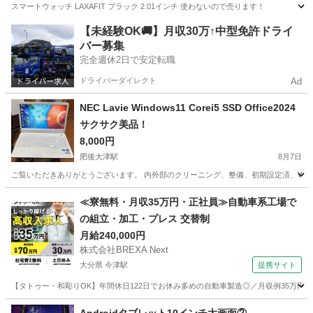
スマートウォッチ LAXAFIT ブラック 2.01インチ 使わないので売ります！
熊本
菊池郡
肥後大津駅
周辺機器
【未経験OK🚚】月収30万↑中型免許ドライ
バー募集
完全週休2日で安定転職
ドライバーダイレクト
Ad
NEC Lavie Windows11 Corei5 SSD Office2024
サクサク美品！
8,000円
肥後大津駅
8月7日
ご覧いただきありがとうございます。 内外部のクリーニング、整備、初期設定済、Wind
熊本
菊池郡
肥後大津駅
ノートパソコン
SSD
≪寮無料・月収35万円・正社員≫自動車系工場で
の組立・加工・プレス 交替制
月給240,000円
株式会社BREXA Next
大分県 今津駅
提携サイト
【タトゥー・和彫りOK】年間休日122日でお休み多めの自動車製造◎／月収例35万円
大分
中津市
今津駅
その他