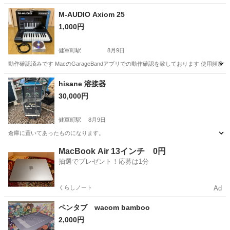
M-AUDIO Axiom 25
1,000円
健軍町駅
8月9日
動作確認済みです MacのGarageBandアプリでの動作確認を致しております 使用頻度と致
熊本
熊本市
健軍町駅
周辺機器
hisane 溶接器
30,000円
健軍町駅
8月9日
倉庫に置いてあったものになります。
熊本
熊本市
健軍町駅
その他
MacBook Air 13インチ 0円
抽選でプレゼント！応募は1分
くらしノート
Ad
ペンタブ wacom bamboo
2,000円