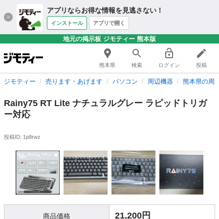
アプリならお得な情報を見逃さない！
インストール
アプリで開く
地元の掲示板 ジモティー 熊本版
熊本県
検索
ログイン
投稿
ジモティー
売ります・あげます
パソコン
周辺機器
熊本県の周
Rainy75 RT Lite ナチュラルグレー ラピッドトリガ
ー対応
投稿ID: 1p8rwz
21,200円
商品価格