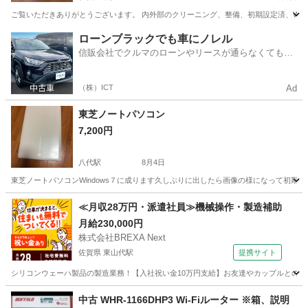
ご覧いただきありがとうございます。 内外部のクリーニング、整備、初期設定済、Wind
熊本
菊池郡
肥後大津駅
デスクトップパソコン
SSD
ローンブラックでも車にノレル
信販会社でクルマのローンやリースが通らなくてもク
ルマをご利用いただけるサービスがあります！
（株）ICT
Ad
東芝ノートパソコン
7,200円
八代駅
8月4日
東芝ノートパソコンWindows７に成ります久しぶりに出したら画像の様になって初期
熊本
八代市
八代駅
ノートパソコン
≪月収28万円・派遣社員≫機械操作・製造補助
月給230,000円
株式会社BREXA Next
佐賀県 東山代駅
提携サイト
シリコンウェーハ製品の製造業務！【入社祝い金10万円支給】お友達やカップルとの応募
佐賀
伊万里市
東山代駅
その他
中古 WHR-1166DHP3 Wi-Fiルーター ※箱、説明