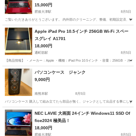
15,000円
肥後大津駅
8月5日
ご覧いただきありがとうございます。 内外部のクリーニング、整備、初期設定済、Win
熊本
菊池郡
肥後大津駅
ノートパソコン
SSD
Apple iPad Pro 10.5インチ 256GB Wi-Fi スペー
スグレイ A1701
18,000円
通町筋駅
8月5日
【商品情報】 ・メーカー：Apple ・機種：iPad Pro 10.5インチ ・容量：256GB ・カラー
熊本
熊本市
通町筋駅
ノートパソコン
パソコンケース ジャンク
9,000円
南熊本駅
8月5日
パソコンケース 購入して組み立てたら部品が無く、ジャンクとして出品する事にしました
熊本
熊本市
南熊本駅
パソコン
パソコンケース
NEC LAVIE 大画面 24インチ Windows11 SSD Of
fice2024 極美品！
18,000円
肥後大津駅
8月5日