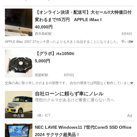
【オンライン決済・配送可】大セール‼️大特価日付
変わるまで‼️5万円 APPLE iMac I
40,000円
西辛島町駅
8月6日
APPLE iMac 2007 27センチ思ったよりも大きく出品することになりました。 早い者勝ちで
熊本
熊本市
西辛島町駅
パソコン
iMac
【グラボ】rtx1050ti
5,000円
黒髪町駅
8月5日
交換の為に取り外しそのままの状態です。 自分の環境では問題なく動作していました。
熊本
熊本市
黒髪町駅
PCパーツ
自社ローンに頼らず車にノレル
理想のクルマがあるけど審査に通らない方へ
（株）ICT
Ad
NEC LAVIE Windows11 7世代Corei5 SSD Office
2024 サクサク超美品！