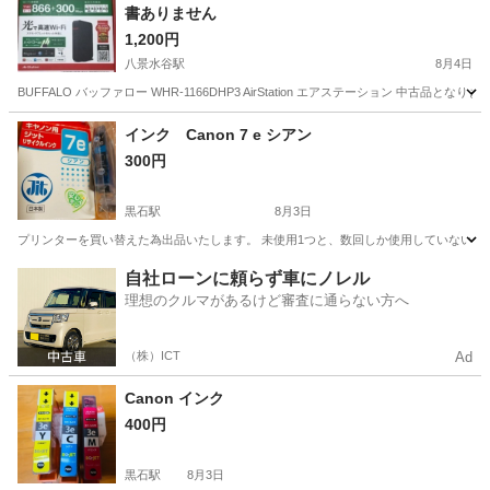
書ありません
1,200円
八景水谷駅
8月4日
BUFFALO バッファロー WHR-1166DHP3 AirStation エアステーション 
熊本
熊本市
八景水谷駅
周辺機器
ルーター
インク Canon 7 e シアン
300円
黒石駅
8月3日
プリンターを買い替えた為出品いたします。 未使用1つと、数回しか使用していない、
熊本
合志市
黒石駅
プリンター
Canon
自社ローンに頼らず車にノレル
理想のクルマがあるけど審査に通らない方へ
（株）ICT
Ad
Canon インク
400円
黒石駅
8月3日