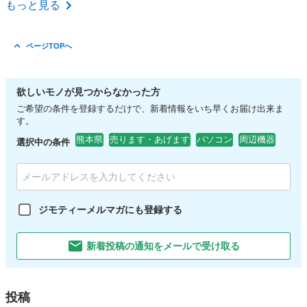
熊本
熊本市
西熊本駅
周辺機器
USB
もっと見る
ページTOPへ
欲しいモノが見つからなかった方
ご希望の条件を登録するだけで、新着情報をいち早くお届け出来ま
す。
熊本県
売ります・あげます
パソコン
周辺機器
選択中の条件
ジモティーメルマガにも登録する
新着投稿の通知をメールで受け取る
投稿