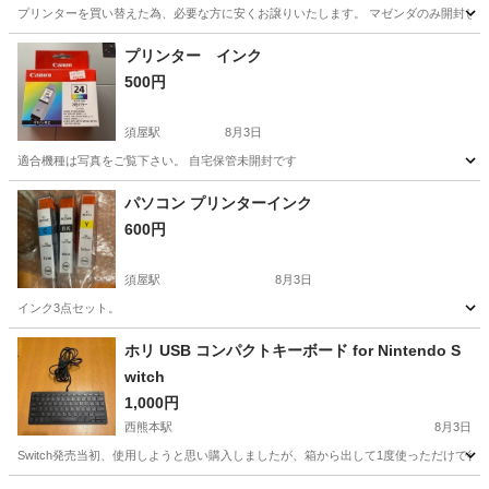
プリンターを買い替えた為、必要な方に安くお譲りいたします。 マゼンダのみ開封し
熊本
合志市
黒石駅
プリンター
Canon
プリンター インク
500円
須屋駅
8月3日
適合機種は写真をご覧下さい。 自宅保管未開封です
熊本
熊本市
須屋駅
プリンター
インク
パソコン プリンターインク
600円
須屋駅
8月3日
インク3点セット。
熊本
熊本市
須屋駅
プリンター
インク
ホリ USB コンパクトキーボード for Nintendo S
witch
1,000円
西熊本駅
8月3日
Switch発売当初、使用しようと思い購入しましたが、箱から出して1度使っただけで後は保