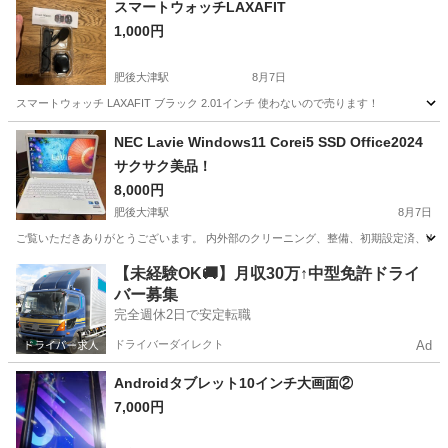
スマートウォッチLAXAFIT
1,000円
肥後大津駅
8月7日
スマートウォッチ LAXAFIT ブラック 2.01インチ 使わないので売ります！
熊本
菊池郡
肥後大津駅
周辺機器
NEC Lavie Windows11 Corei5 SSD Office2024
サクサク美品！
8,000円
肥後大津駅
8月7日
ご覧いただきありがとうございます。 内外部のクリーニング、整備、初期設定済、Wind
熊本
菊池郡
肥後大津駅
ノートパソコン
SSD
【未経験OK🚚】月収30万↑中型免許ドライ
バー募集
完全週休2日で安定転職
ドライバーダイレクト
Ad
Androidタブレット10インチ大画面②
7,000円