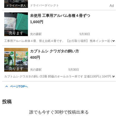
ドライバーダイレクト
Ad
未使用 工事用アルバム各種４冊ずつ
1,600円
売ります
光の森駅
5月30日
工事用アルバム本体４冊、替え台紙４冊です。 【お引取り場所】 熊本インター近くのセブン
熊本
熊本市
光の森駅
OA用品
セブンイレブン
カブトムシ クワガタの飼い方
400円
売ります
光の森駅
5月30日
カブトムシ クワガタの飼い方2冊 B5版のオールカラー本です 定価1100円と1047
熊本
熊本市
光の森駅
歴史、心理、教育
クワガタ
ページTOPへ
投稿
誰でも今すぐ30秒で投稿出来る