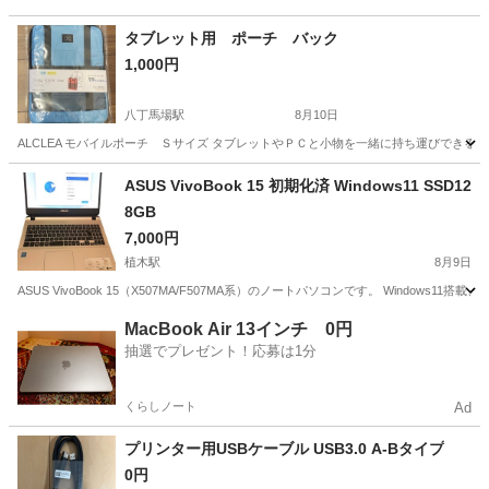
タブレット用 ポーチ バック
1,000円
八丁馬場駅
8月10日
ALCLEA モバイルポーチ Ｓサイズ タブレットやＰＣと小物を一緒に持ち運びできる
熊本
熊本市
八丁馬場駅
その他
タブレット
ASUS VivoBook 15 初期化済 Windows11 SSD12
8GB
7,000円
植木駅
8月9日
ASUS VivoBook 15（X507MA/F507MA系）のノートパソコンです。 Windows
熊本
熊本市
植木駅
ノートパソコン
MacBook Air 13インチ 0円
抽選でプレゼント！応募は1分
くらしノート
Ad
プリンター用USBケーブル USB3.0 A-Bタイプ
0円