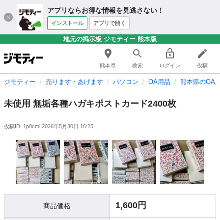
アプリならお得な情報を見逃さない！
インストール
アプリで開く
地元の掲示板 ジモティー 熊本版
熊本県
検索
ログイン
投稿
ジモティー
売ります・あげます
パソコン
OA用品
熊本県のOA
未使用 無垢各種ハガキポストカード2400枚
投稿ID: 1p0cml
2026年5月30日 16:25
1,600円
商品価格