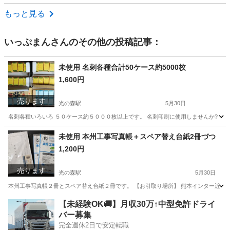
熊本
熊本市
西辛島町駅
パソコン
iMac
もっと見る
いっぷまん
さんのその他の投稿記事：
未使用 名刺各種合計50ケース約5000枚
1,600円
売ります
光の森駅
5月30日
名刺各種いろいろ ５０ケース約５０００枚以上です。 名刺印刷に使用しませんか? 【お引取
熊本
熊本市
光の森駅
OA用品
セブンイレブン
未使用 本州工事写真帳＋スペア替え台紙2冊づつ
1,200円
売ります
光の森駅
5月30日
本州工事写真帳２冊とスペア替え台紙２冊です。 【お引取り場所】 熊本インター近くのセブ
熊本
熊本市
光の森駅
OA用品
セブンイレブン
【未経験OK🚚】月収30万↑中型免許ドライ
バー募集
完全週休2日で安定転職