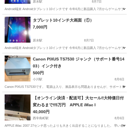
原水駅
8月7日
Android端末 Androidタブレット10インチです 今年6月に新品購入 7月からゲー
熊本
菊池郡
原水駅
デスクトップパソコン
Android
タブレット10インチ大画面（①）
7,000円
原水駅
8月7日
Android端末 Androidタブレット10インチです 今年6月に新品購入 7月からゲー
熊本
菊池郡
原水駅
その他
Canon PIXUS TS7530 ジャンク（サポート番号14
03）インク付き
500円
小川駅
8月6日
Canon PIXUS TS7530です。 電源は入り、液晶表示も問題ありませんが、サポー
熊本
宇城市
小川駅
プリンター
【オンライン決済・配送可】大セール‼️大特価日付
変わるまで‼️5万円 APPLE iMac I
40,000円
西辛島町駅
8月6日
APPLE iMac 2007 27センチ思ったよりも大きく出品することになりました。 早い者勝ちで