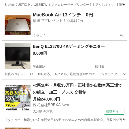
Brother JUSTIO HL-L2375DW モノクロレーザープリンターをお譲りします
熊本
熊本市
プリンター
MacBook Air 13インチ 0円
抽選でプレゼント！応募は1分
くらしノート
Ad
BenQ EL2870U 4Kゲーミングモニター
9,000円
段山町駅
8月8日
特長27.9インチ、4K、HDR対応、TNパネル、応答速度1msのゲーミングモニター、・FreeS
熊本
熊本市
段山町駅
周辺機器
≪寮無料・月収35万円・正社員≫自動車系工場で
の組立・加工・プレス 交替制
月給240,000円
株式会社BREXA Next
大分県 今津駅
提携サイト
【タトゥー・和彫りOK】年間休日122日でお休み多めの自動車製造◎／月収例35万円
大分
中津市
今津駅
その他