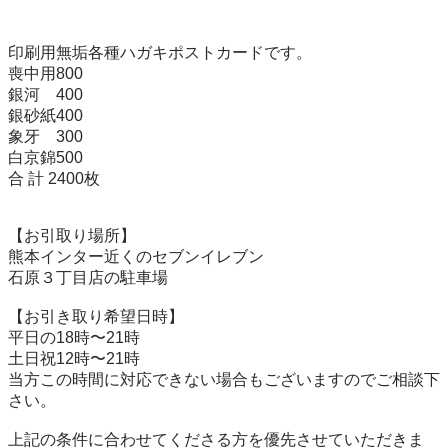
印刷用無垢各種ハガキポストカードです。

喪中用800

銀河　400

銀砂紙400

象牙　300

白京錦500

合 計 2400枚

【お引取り場所】

熊本インター近くのセブンイレブン

石原３丁目店の駐車場

【お引き取り希望日時】

平日の18時〜21時

土日祝12時〜21時

当方この時間に対応できない場合もございますのでご相談下
さい。

上記の条件に合わせてくださる方を優先させていただきま