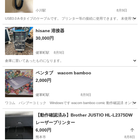
小川駅
8月9日
USB3.0 A-Bタイプのケーブルです。 プリンター等の接続に使用できます。 未使用で
熊本
宇城市
小川駅
その他
hisane 溶接器
30,000円
健軍町駅
8月9日
倉庫に置いてあったものになります。
熊本
熊本市
健軍町駅
その他
ペンタブ wacom bamboo
2,000円
健軍町駅
8月9日
ワコム バンブーコミック Windowsです wacom bamboo comic 動作確認
熊本
上益城郡
健軍町駅
周辺機器
【動作確認済み】Brother JUSTIO HL-L2375DW
レーザープリンター
6,000円
熊本市
8月8日