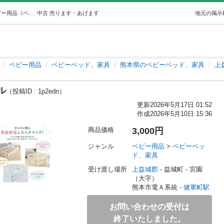
【決まりました！】ベビーサークル (ゆて) 健軍町のベビー用品《ベビーベッド、家具》の中古あげます・譲ります｜ジモティーで不用品の処分
中古
売ります・あげます
地元の掲示
ベビー用品
ベビーベッド、家具
熊本県のベビーベッド、家具
上
ル
（投稿ID : 1p2edn）
更新
2026年5月17日 01:52
作成
2026年5月10日 15:36
商品価格
3,000円
ジャンル
ベビー用品
 > 
ベビーベッ
ド、家具
受け渡し場所
上益城郡
 - 益城町
 - 宮園
（大字）
熊本市電Ａ系統 - 
健軍町駅
お問い合わせの受付は
終了いたしました。