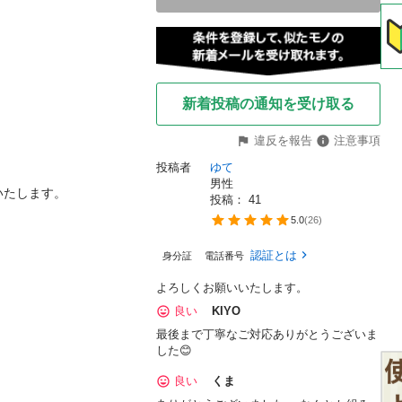
新着投稿の通知を受け取る
違反を報告
注意事項
投稿者
ゆて
男性
たします。

投稿： 
41
5.0
(
26
)
認証とは
身分証
電話番号
よろしくお願いいたします。
良い
KIYO
最後まで丁寧なご対応ありがとうございま
した😊
良い
くま