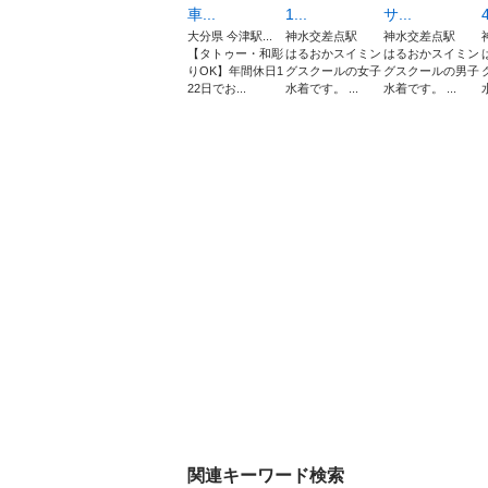
車...
1...
サ...
4
大分県 今津駅...
神水交差点駅
神水交差点駅
【タトゥー・和彫
はるおかスイミン
はるおかスイミン
りOK】年間休日1
グスクールの女子
グスクールの男子
22日でお...
水着です。 ...
水着です。 ...
関連キーワード検索