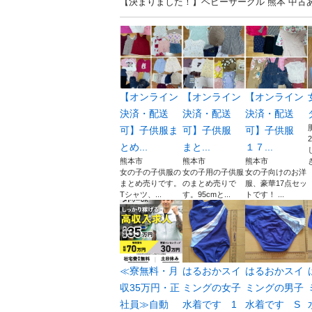
【決まりました！】ベビーサークル 熊本 中
【オンライン
【オンライン
【オンライン
決済・配送
決済・配送
決済・配送
可】子供服ま
可】子供服
可】子供服
とめ...
まと...
１７...
熊本市
熊本市
熊本市
女の子の子供服の
女の子用の子供服
女の子向けのお洋
まとめ売りです。
のまとめ売りで
服、豪華17点セッ
Tシャツ、...
す。95cmと...
トです！ ...
≪寮無料・月
はるおかスイ
はるおかスイ
収35万円・正
ミングの女子
ミングの男子
社員≫自動
水着です 1
水着です S