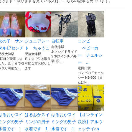
古あげます・譲りますを見ている人は、こちらの記事も見ています。
女の子 サン
ジュニアシー
自転車
コンビ
御代志駅
ダル17センチ
ト ちゅうこ
ベビーカ
あさひ／ドライド
肥後大津駅
肥後大津駅
ー チェルシ
S 3/24インチ／外
2回ほど使用しま
近くまで引き取り
装6段...
ー ...
した。近くまで引
可能な方お願いし
き取り可能な...
ます
竜田口駅
コンビの「チェル
シー NB-600（ま
たはN...
はるおかスイ
はるおかスイ
はるおかスイ
【オンライン
ミングの男子
ミングの男子
ミングの男子
決済】アルウ
水着です 1
水着です 1
水着です 1
ェッテイon