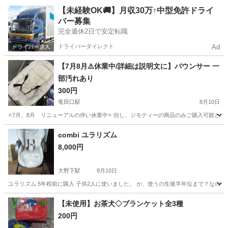
熊本
上益城郡
健軍町駅
ベビー用品
【未経験OK🚚】月収30万↑中型免許ドライ
バー募集
完全週休2日で安定転職
ドライバーダイレクト
Ad
【7月8月⚠️休業中/詳細は説明文に】バウンサー 一
部汚れあり
300円
竜田口駅
8月10日
⭐️7月、8月 リニューアルの伴い休業中⭐️ 但し、ジモティーの商品のみご購入可能となります
熊本
熊本市
竜田口駅
ベビー用品
店舗
combi ユラリズム
8,000円
大野下駅
8月10日
ユラリズム 5年程前に購入 子供2人に使いました。 が、使うの生後半年位まで？なので
熊本
玉名市
大野下駅
ベビー用品
【未使用】お茶犬◇ブランケット全3種
200円