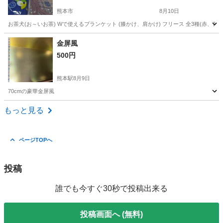
熊本市
8月10日
お茶犬(お～いお茶) Wで使えるブランケット (膝かけ、肩かけ) フリース 全3種(赤
熊本
熊本市
ベビー用品
ブランケット
金屏風
500円
熊本駅
8月9日
70cmの豪華金屏風
熊本
熊本市
熊本駅
その他
もっと見る
ページTOPへ
投稿
誰でも今すぐ30秒で投稿出来る
投稿画面へ (無料)