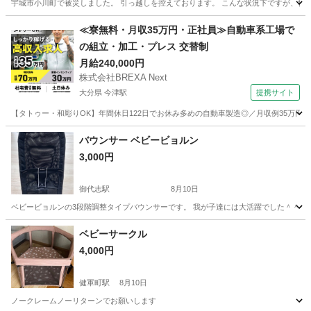
宇城市小川町で被災しました。 引っ越しを控えております。 こんな状況下ですが、物を
熊本
宇城市
小川駅
キッズ用品
子ども
≪寮無料・月収35万円・正社員≫自動車系工場で
の組立・加工・プレス 交替制
月給240,000円
株式会社BREXA Next
大分県 今津駅
提携サイト
【タトゥー・和彫りOK】年間休日122日でお休み多めの自動車製造◎／月収例35万円
大分
中津市
今津駅
その他
バウンサー ベビービョルン
3,000円
御代志駅
8月10日
ベビービョルンの3段階調整タイプバウンサーです。 我が子達には大活躍でした＾＾ 使
熊本
合志市
御代志駅
ベビー用品
ベビーサークル
4,000円
健軍町駅
8月10日
ノークレームノーリターンでお願いします