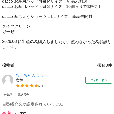
dacco お産用パッド feel Mサイズ　新品未開封

dacco お産用パッド feel Sサイズ　10個入りで1枚使用

dacco 産じょくショーツ L-LLサイズ　新品未開封

ダイヤクリーン　

ガーゼ

2026.03 に出産の為購入しましたが、使わなかった為お譲り
します。
投稿者
投稿
3
件
おーちゃんまま
女性
フォローする
5.0
(
10
)
身分証
電話番号
自己紹介文が設定されていません
良い
TG