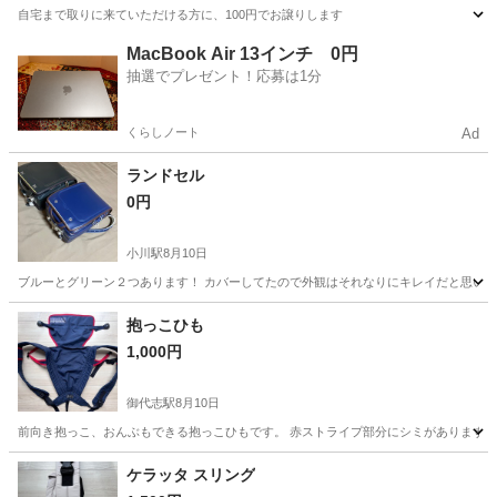
自宅まで取りに来ていただける方に、100円でお譲りします
熊本
熊本市
産後用品
譲り
MacBook Air 13インチ 0円
抽選でプレゼント！応募は1分
くらしノート
Ad
ランドセル
0円
小川駅
8月10日
ブルーとグリーン２つあります！ カバーしてたので外観はそれなりにキレイだと思いま
熊本
宇城市
小川駅
キッズ用品
抱っこひも
1,000円
御代志駅
8月10日
前向き抱っこ、おんぶもできる抱っこひもです。 赤ストライプ部分にシミがあります。 
熊本
合志市
御代志駅
ベビー用品
場所
ケラッタ スリング