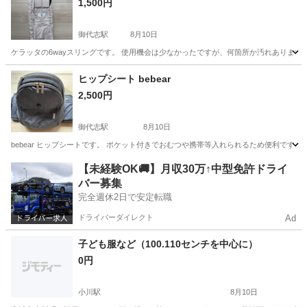
1,500円
御代志駅
8月10日
ケラッタの6wayスリングです。 使用機会は少なかったですが、何箇所か汚れあります。
熊本
合志市
御代志駅
ベビー用品
ヒップシート bebear
2,500円
御代志駅
8月10日
bebear ヒップシートです。 ポケット付きでおむつや携帯等入れられるため便利です
熊本
合志市
御代志駅
ベビー用品
【未経験OK🚚】月収30万↑中型免許ドライ
バー募集
完全週休2日で安定転職
ドライバーダイレクト
Ad
子ども服など（100.110センチを中心に）
0円
小川駅
8月10日