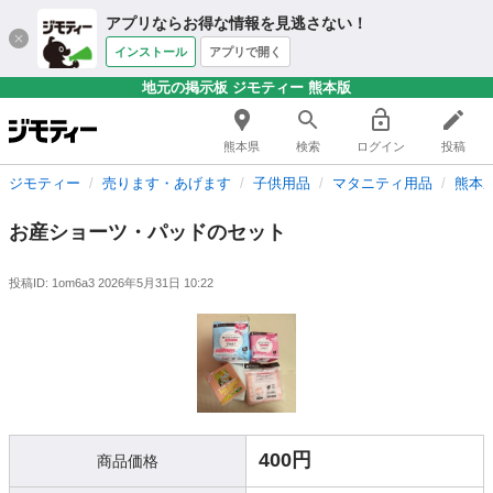
アプリならお得な情報を見逃さない！
インストール
アプリで開く
地元の掲示板 ジモティー 熊本版
熊本県
検索
ログイン
投稿
ジモティー
売ります・あげます
子供用品
マタニティ用品
熊本
お産ショーツ・パッドのセット
投稿ID: 1om6a3
2026年5月31日 10:22
400円
商品価格