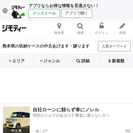
アプリならお得な情報を見逃さない！
インストール
アプリで開く
熊本県
検索
ログイン
投稿
熊本県の収納ケースの中古あげます・譲ります
人気キーワード
エリア
ジャンル
詳細
新着順
自社ローンに頼らず車にノレル
理想のクルマがあるけど審査に通らない方へ
Ad
（株）ICT