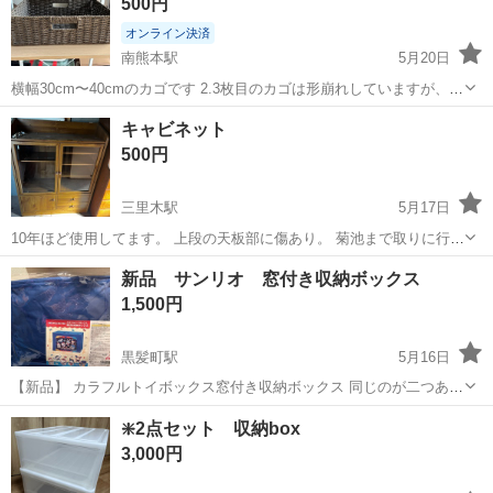
500円
オンライン決済
南熊本駅
5月20日
横幅30cm〜40cmのカゴです 2.3枚目のカゴは形崩れしていますが、状
態は綺麗です。 他の商品をご一緒に買っていただいた方には おまけと
熊本
熊本市
南熊本駅
収納家具
カゴ
キャビネット
してお持ち帰っていただいて構いません‼︎
500円
三里木駅
5月17日
10年ほど使用してます。 上段の天板部に傷あり。 菊池まで取りに行来
ていただける方よろしくお願いします。 サイズ 幅85 高111 奥行き30
熊本
菊池郡
三里木駅
収納家具
天板
新品 サンリオ 窓付き収納ボックス
1,500円
黒髪町駅
5月16日
【新品】 カラフルトイボックス窓付き収納ボックス 同じのが二つあり
ます。 二つ希望の場合はお知らせ下さい。 提示価格は一つの価格で
熊本
熊本市
黒髪町駅
収納家具
ボックス
❇️2点セット 収納box
す。
3,000円