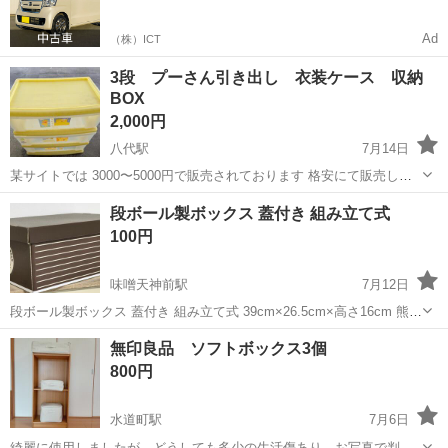
Ad
（株）ICT
3段 プーさん引き出し 衣装ケース 収納
BOX
2,000円
八代駅
7月14日
某サイトでは 3000〜5000円で販売されております 格安にて販売しま
す 高さ66センチ 縦 奥行き38センチ 横60センチ
熊本
八代市
八代駅
収納家具
段ボール製ボックス 蓋付き 組み立て式
100円
味噌天神前駅
7月12日
段ボール製ボックス 蓋付き 組み立て式 39cm×26.5cm×高さ16cm 熊本
市大江付近に取りに来られる方 現金手渡し できるだけ丁度の金額をご
熊本
熊本市
味噌天神前駅
収納家具
ボックス
無印良品 ソフトボックス3個
用意下さい
800円
水道町駅
7月6日
綺麗に使用しましたが、どうしても多少の生活傷あり。お写真で判断