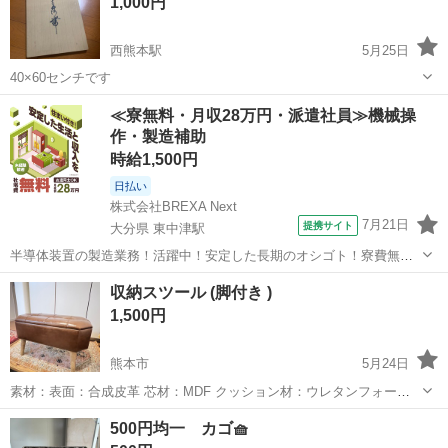
1,000円
セントになっており、落ち着いた...
西熊本駅
5月25日
40×60センチです
熊本
熊本市
西熊本駅
収納家具
ケース
≪寮無料・月収28万円・派遣社員≫機械操
作・製造補助
時給1,500円
日払い
株式会社BREXA Next
7月21日
提携サイト
大分県 東中津駅
半導体装置の製造業務！活躍中！安定した長期のオシゴト！寮費無料
★赴任旅費会社負担◎20代～40代の男性活躍中★未経験活躍中！高時
大分
中津市
東中津駅
その他
収納スツール (脚付き )
給1,500円！《大分県中津市》 人気の工場のお仕事 ◇半導体装置内部
1,500円
のシート製造◇ ＊クリー...
熊本市
5月24日
素材：表面：合成皮革 芯材：MDF クッション材：ウレタンフォーム
脚：天然木（杉） 経年劣化あります。 こちらまで取りに来て頂ける
熊本
熊本市
収納家具
合成皮革
500円均一 カゴ🧺
方、中古品にご理解頂ける方よろしくお願いいたします。