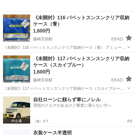
《未開封》116 パペットスンスンクリア収納
ケース（青）
1,600円
藤崎宮前駅
8月4日
《未開封》116 パペットスンスンクリア収納ケース（青） アミューズ
メントにて 獲得時の割れ、溶け、 パッケージに破損等があるかもしれ
熊本
熊本市
藤崎宮前駅
収納家具
《未開封》117 パペットスンスンクリア収納
ません。 ご理解いただける方のみお願い致します。 お取引のお日にち
ケース（スカイブルー）
や、時間はご相談下...
1,600円
藤崎宮前駅
8月4日
《未開封》117 パペットスンスンクリア収納ケース（スカイブルー）
アミューズメントにて 獲得時の割れ、溶け、 パッケージに破損等があ
熊本
熊本市
藤崎宮前駅
収納家具
スカイブルー
自社ローンに頼らず車にノレル
るかもしれません。 ご理解いただける方のみお願い致します。 お取引
理想のクルマがあるけど審査に通らない方へ
のお日にちや、時間は...
Ad
（株）ICT
衣装ケース半透明