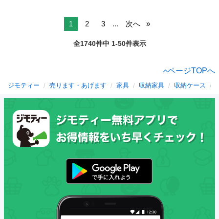
1
2
3
...
次へ
全1740件中 1-50件表示
ページTOPへ
ジモティー
売ります・あげます
家具
収納家具
収納ケース