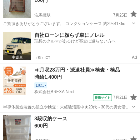
100円
洗馬橋駅
7月25日
ご覧頂きありがとうございます。 コレクションケース 約29×41×5cm
壁掛けのコレクションケース
熊本
熊本市
洗馬橋駅
収納家具
自社ローンに頼らず車にノレル
理想のクルマがあるけど審査に通らない方へ
Ad
（株）ICT
≪月収28万円・派遣社員≫検査・検品
時給1,400円
日払い
株式会社BREXA Next
7月21日
提携サイト
半導体製造装置の組立や検査！未経験活躍中★20代～30代の男女活躍
中★ワンルーム寮完備！赴任旅費会社負担！マイカー通勤OK！無料駐
熊本
その他
3段収納ケース
車場あり！正社員登用あり！《熊本県菊池郡大津町》 人気の工場のお
600円
仕事 ◇半導体製造装置の組立...