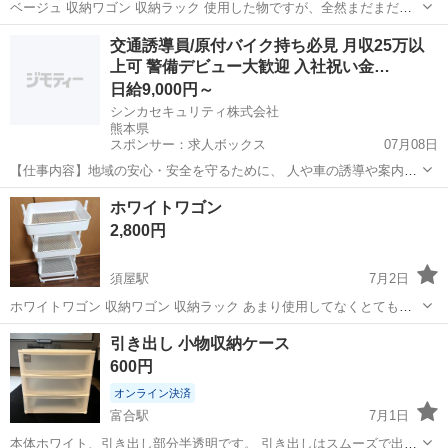
ベージュ 収納ワゴン 収納ラック 使用した物ですが、全然まだまだ使
用可能！ 綺麗ですが、使用していた物なので 傷や汚れがある物とお考
熊本
熊本市
須屋駅
収納家具
ワゴン
交通誘導員/原付バイク持ち必見 月収25万以
え下さいm(_ _)m
上可 警備デビュー大歓迎 入社祝い金…
日給9,000円～
シンカセキュリティ株式会社
熊本県
スポンサー：求人ボックス
07月08日
【仕事内容】地域の安心・安全を守るために、 人や車の誘導や案内を
お願いいたします。 具体的には ・車や歩行者の誘導案内 ・周辺の安
アルバイト・パート
ホワイトワゴン
全確認 など グループ会社だからこその安定感・働きやすさがありま
2,800円
す。 はじめての方でも周りに聞ける環...
須屋駅
7月2日
ホワイトワゴン 収納ワゴン 収納ラック あまり使用してなくとても綺
麗です
熊本
熊本市
須屋駅
収納家具
引き出し 小物収納ケース
600円
オンライン決済
富合駅
7月1日
本体ホワイト、引き出し部分半透明です。 引き出しはスムーズで出し