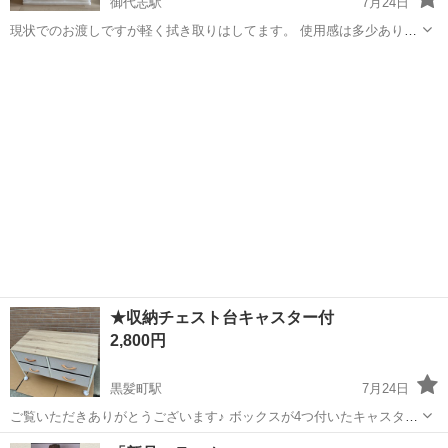
御代志駅
7月24日
現状でのお渡しですが軽く拭き取りはしてます。 使用感は多少ありま
すがまだまだ使えます。 金額相談可能です。 早く引取りいただける方
熊本
菊池市
御代志駅
収納家具
ケース
から優先いたします。 詳しい取引場所はメッセージにてお伝えしま
す。
★収納チェスト台キャスター付
2,800円
黒髪町駅
7月24日
ご覧いただきありがとうございます♪ ボックスが4つ付いたキャスター
付きのチェスト台 になります。 寸法 幅77cm✖️奥行き39cm✖️50cm
熊本
熊本市
黒髪町駅
収納家具
チェスト