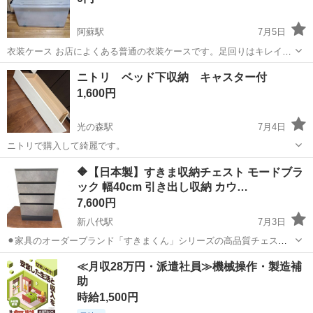
阿蘇駅
7月5日
衣装ケース お店によくある普通の衣装ケースです。足回りはキレイで
す。古さはありますが普通に使えます。
熊本
阿蘇市
阿蘇駅
収納家具
ニトリ ベッド下収納 キャスター付
1,600円
光の森駅
7月4日
ニトリで購入して綺麗です。
熊本
菊池郡
光の森駅
収納家具
🔶【日本製】すきま収納チェスト モードブラ
ック 幅40cm 引き出し収納 カウ…
7,600円
新八代駅
7月3日
⚫︎家具のオーダーブランド「すきまくん」シリーズの高品質チェスト
です。 カウンター下や窓下などのデッドスペースを有効活用できる、
熊本
八代市
新八代駅
収納家具
カウンター
≪月収28万円・派遣社員≫機械操作・製造補
人気のスリム収納モデルです。 ⸻ 🔧状態 中古品のため多少の使用
助
感はありますが、全体的にしっ...
時給1,500円