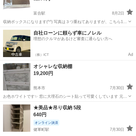
富合駅
8月2日
収納ボックスになります(^^) 写真は３つ重ねてありますが、こちら1個
でのお値段です！
熊本
熊本市
富合駅
収納家具
ボックス
自社ローンに頼らず車にノレル
理想のクルマがあるけど審査に通らない方へ
Ad
（株）ICT
オシャレな収納棚
19,200円
熊本市
7月30日
お色ホワイトです✨ 窓に大理石のシート貼って可愛くしています 元値
は10万以上の品です 下の扉？が壊れています 直せる方や使わないもの
熊本
熊本市
収納家具
ケース
★美品★吊り収納 5段
の 保管にはいいと思います♩
640円
オンライン決済
健軍町駅
7月30日