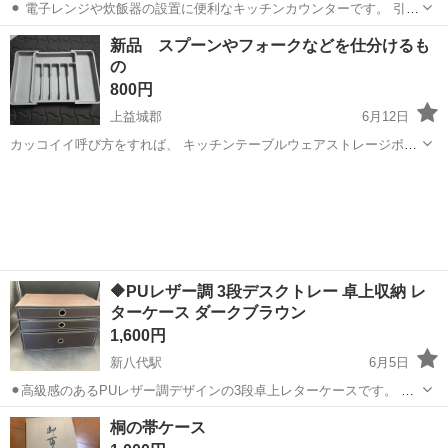
⚫︎ 電子レンジや炊飯器の設置に便利なキッチンカウンターです。 引き
出し収納、扉付き収納、ガラス扉収納を備えており、食器や調理器
熊本
八代市
新八代駅
収納家具
キッチンカウンター
新品 スプーンやフォークなどを仕分けるも
具、食品ストックなどをすっきり収納できます。 ⸻ 🔧状態 ・中古
の
品 ・使用に伴うキズ、スレ、...
800円
上益城郡
6月12日
カッコイイ呼び方をすれば、 キッチンテーブルウェアストレージボッ
クス だそうです(^^) 最短33cm 最長57cm 奥行38cm 必要に応じて伸ば
熊本
上益城郡
収納家具
最短
して使えるタイプです。 箱もお付けします。
🔶PUレザー調 3段デスクトレー 卓上収納 レ
ターケース ダークブラウン
1,600円
新八代駅
6月5日
⚫︎高級感のあるPUレザー調デザインの3段卓上レターケースです。 デ
スク周りの書類整理や小物収納に便利で、オフィス・書斎・在宅ワー
熊本
八代市
新八代駅
収納家具
デスク
桐の帯ケース
ク用にもおすすめです。 白いステッチ加工と金属リング取っ手がアク