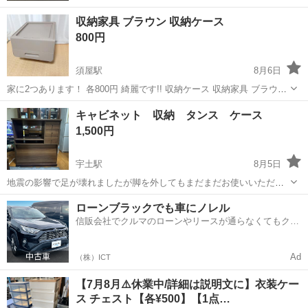
収納家具 ブラウン 収納ケース
800円
須屋駅
8月6日
家に2つあります！ 各800円 綺麗です!! 収納ケース 収納家具 ブラウン
茶色
熊本
熊本市
須屋駅
収納家具
キャビネット 収納 タンス ケース
1,500円
宇土駅
8月5日
地震の影響で足が壊れましたが脚を外してもまだまだお使いいただけ
ると思い投稿しています。中古品にご理解ある方のみお願いします。
熊本
宇土市
宇土駅
収納家具
ローンブラックでも車にノレル
信販会社でクルマのローンやリースが通らなくてもクル
マをご利用いただけるサービスがあります！
Ad
（株）ICT
【7月8月⚠️休業中/詳細は説明文に】衣装ケー
ス チェスト【各¥500】【1点…