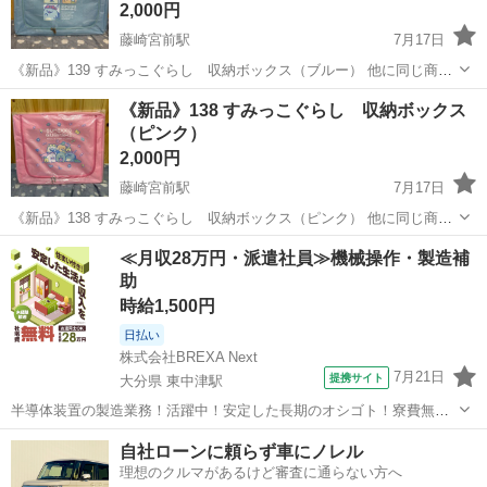
2,000円
藤崎宮前駅
7月17日
《新品》139 すみっこぐらし 収納ボックス（ブルー） 他に同じ商品
が、あと6点あります！！ アミューズメントにて 獲得時の割れ、 パッ
熊本
熊本市
藤崎宮前駅
収納家具
すみっこぐらし
《新品》138 すみっこぐらし 収納ボックス
ケージに破損等があるかもしれません。 ご理解いただける方のみお願
（ピンク）
い致します。 お取...
2,000円
藤崎宮前駅
7月17日
《新品》138 すみっこぐらし 収納ボックス（ピンク） 他に同じ商品
が、あと9点あります！！ アミューズメントにて 獲得時の割れ、 パッ
熊本
熊本市
藤崎宮前駅
収納家具
すみっこぐらし
≪月収28万円・派遣社員≫機械操作・製造補
ケージに破損等があるかもしれません。 ご理解いただける方のみお願
助
い致します。 お取...
時給1,500円
日払い
株式会社BREXA Next
7月21日
提携サイト
大分県 東中津駅
半導体装置の製造業務！活躍中！安定した長期のオシゴト！寮費無料
★赴任旅費会社負担◎20代～40代の男性活躍中★未経験活躍中！高時
大分
中津市
東中津駅
その他
自社ローンに頼らず車にノレル
給1,500円！《大分県中津市》 人気の工場のお仕事 ◇半導体装置内部
理想のクルマがあるけど審査に通らない方へ
のシート製造◇ ＊クリー...