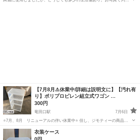
下さい。 ●ポリエステル麻ソフトボックス衣装ケース約幅５９✕奥行
熊本
熊本市
水道町駅
収納家具
ボックス
３９✕高さ18cm シミ汚れあり ●ポリエステル麻ソフトボックス角型
小フタ式約幅３５✕奥行３５✕高...
【7月8月⚠️休業中/詳細は説明文に】【汚れ有
り】ポリプロピレン組立式ワゴン …
300円
竜田口駅
7月6日
⭐️7月、8月 リニューアルの伴い休業中⭐️ 但し、ジモティーの商品の
みご購入可能となります❗️ 画面をスタッフにご提示をお願い致します✨
熊本
熊本市
竜田口駅
収納家具
衣装ケース
※スタッフ不在日➡︎18日、21日、26日、31日 ⋆┈┈┈┈┈┈┈┈┈┈┈┈...
0円