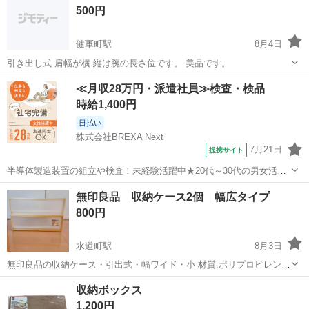
500円
健軍町駅
8月4日
引き出し式 肩幅が横 縦は腕の長さ位です。 美品です。
熊本
熊本市
健軍町駅
収納家具
ケース
≪月収28万円・派遣社員≫検査・検品
時給1,400円
日払い
株式会社BREXA Next
7月21日
提携サイト
半導体製造装置の組立や検査！未経験活躍中★20代～30代の男女活躍
中★ワンルーム寮完備！赴任旅費会社負担！マイカー通勤OK！無料駐
熊本
その他
無印良品 収納ケース2個 幅広タイプ
車場あり！正社員登用あり！《熊本県菊池郡大津町》 人気の工場のお
800円
仕事 ◇半導体製造装置の組立...
水道町駅
8月3日
無印良品の収納ケース・引出式・幅ワイド・小 材質:ポリプロピレン
サイズ:約幅55✕奥行44.5✕高さ18cm 経年劣化による日焼けあり。
熊本
熊本市
水道町駅
収納家具
収納ボックス
1,200円