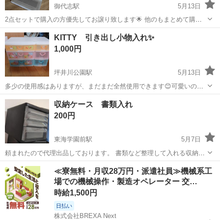
御代志駅
5月13日
2点セットで購入の方優先してお譲り致します🌟 他のもまとめて購入
の方お気持ち お値引きさせて頂きます😌 ※常識のない値引きは対応致
熊本
菊池市
御代志駅
収納家具
box
KITTY 引き出し小物入れ✨
しません。
1,000円
坪井川公園駅
5月13日
多少の使用感はありますが、まだまだ全然使用できます😊可愛いので
すが、引っ越して部屋が狭くなったため手放すことにしました😭
熊本
熊本市
坪井川公園駅
収納家具
KITTY
収納ケース 書類入れ
200円
東海学園前駅
5月7日
頼まれたので代理出品しております。 書類など整理して入れる収納ケ
ースです。 1つ200円 いくつかあります。 ●引き取りに来ていただける
熊本
熊本市
東海学園前駅
収納家具
ケース
≪寮無料・月収28万円・派遣社員≫機械系工
方
場での機械操作・製造オペレーター 交…
時給1,500円
日払い
株式会社BREXA Next