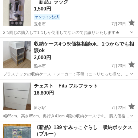
「新品」ラック
かごの大きさ 幅35cm✖️37.5cm✖️深さ13cm 傷等はほとんど...
1,500円
オンライン決済
玉名市
7月23日
2つ同じの購入して1つしか使用してないのでお譲りいたします★
熊本
玉名市
収納家具
ラック
収納ケース4つ※価格相談ok、1つからでも相
談ok
2,000円
熊本市
7月23日
プラスチックの収納ケース ・メーカー：不明（ニトリだった様な。不
明です。） ・サイズ：①幅44×奥行73×高さ22（1ケース） ②幅44×奥
熊本
熊本市
収納家具
チェスト Fits フルフラット
行73×高さ29（3ケース） ・4個セット※1...
16,800円
原水駅
7月22日
幅65cm、高さ85cm、奥行き41cm 4段の収納ケースです。 購入価格は
19800円でした。 まだダンボールからも出していない 1つの未使用品
熊本
菊池郡
原水駅
収納家具
《新品》139 すみっこぐらし 収納ボックス
をお売りします。 人気のFitsフルフラット最新版です。 サイズは合わ
（ブルー）
なかった...