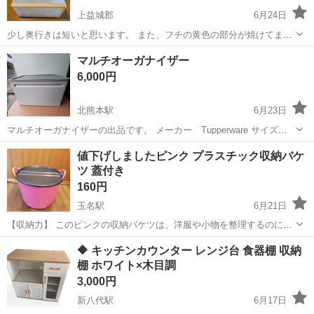
上益城郡
6月24日
少し奥行きは短いと思います。 また、フチの黄色の部分が焼けてま
す。 同じのが2つと、奥行き66cmが2つあります。 希望のケースと個
熊本
上益城郡
収納家具
マルチオーガナイザー
数を教えて下さい。
6,000円
北熊本駅
6月23日
マルチオーガナイザーの出品です。 メーカー Tupperware サイズ
幅52.5cm 奥行き35cm 高さ31.5cm よろしくお願いいたします。
熊本
熊本市
北熊本駅
収納家具
値下げしましたピンク プラスチック収納バケ
ツ 蓋付き
160円
玉名駅
6月21日
【収納力】 このピンクの収納バケツは、洋服や小物を整理するのに最
適です。大容量で、様々なアイテムを収納できます。 【耐久性】 プラ
熊本
玉名市
玉名駅
収納家具
プラスチック
🔶 キッチンカウンター レンジ台 食器棚 収納
スチック製で、軽量ながらも丈夫です。持ち手が付いているため、持
棚 ホワイト×木目調
ち運びも簡単です。 【デザイ...
3,000円
新八代駅
6月17日