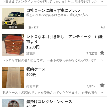
※間違えてオンライン決済を押してしまいました… 現金受け渡しのみ
の対応です∩^ω^∩ 吊り収納 5段 幅28✕奥行39✕高さ88cmです！ 美
熊本
上益城郡
健軍町駅
収納家具
自社ローンに頼らず車にノレル
品です(^^) 同じものが２つあります！ まとめて購入してくださる方が
理想のクルマがあるけど審査に通らない方へ
いらっ...
Ad
（株）ICT
レトロな木目引き出し アンティーク 山鹿
市より
1,200円
瀬高駅
7月27日
レトロな木目の引き出しです。 一番下の取っ手がなくなっています。
100均あたりで買って付けてください。なくても一番したなので舌を持
熊本
山鹿市
瀬高駅
収納家具
レトロ
収納ケース
てば開けることはできます。 現状渡しです。 外寸 幅30センチ 高さ
400円
33センチ 奥行29セン...
南熊本駅
7月26日
収納ケース お取引の早い方を優先されていただきます。 仕事の都合で
連絡が遅くなる事があります。
熊本
熊本市
南熊本駅
収納家具
ケース
壁掛けコレクションケース