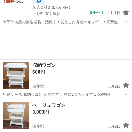
日払い
株式会社BREXA Next
7月21日
提携サイト
大分県 東中津駅
半導体装置の製造業務！活躍中！安定した長期のオシゴト！寮費無料
★赴任旅費会社負担◎20代～40代の男性活躍中★未経験活躍中！高時
大分
中津市
東中津駅
その他
給1,500円！《大分県中津市》 人気の工場のお仕事 ◇半導体装置内部
のシート製造◇ ＊クリー...
収納ワゴン
600円
須屋駅
7月2日
収納ケース 収納ワゴン 綺麗です！ 家に2つあります 1つ600円
熊本
熊本市
須屋駅
収納家具
ワゴン
ベージュワゴン
3,000円
須屋駅
7月2日