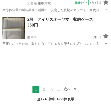
7月21日
提携サイト
大分県 東中津駅
半導体装置の製造業務！活躍中！安定した長期のオシゴト！寮費無料
★赴任旅費会社負担◎20代～40代の男性活躍中★未経験活躍中！高時
大分
中津市
東中津駅
その他
2段 アイリスオーヤマ 収納ケース
給1,500円！《大分県中津市》 人気の工場のお仕事 ◇半導体装置内部
350円
のシート製造◇ ＊クリー...
熊本市
5月6日
不要になったため、取りにきてくれる方を優先にお譲りします。 3段
でしたが2段にして使用していました。 使用感があるかもしれません
熊本
熊本市
収納家具
アイリスオーヤマ
がまだまだ使えます☺️
1
2
3
...
次へ
全1740件中 1-50件表示