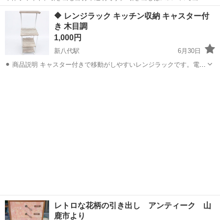
入れしやすいです。 サイズは画像3枚目をご参照ください。
熊本
熊本市
富合駅
収納家具
🔶 レンジラック キッチン収納 キャスター付
き 木目調
1,000円
新八代駅
6月30日
⚫︎ 商品説明 キャスター付きで移動がしやすいレンジラックです。電子
レンジや炊飯器、トースターなどの家電をまとめて収納でき、省スペ
熊本
八代市
新八代駅
収納家具
ースでキッチンをすっきり整理できます。 棚板が複数あるため、キッ
チン用品や食品ストックなども...
レトロな花柄の引き出し アンティーク 山
鹿市より