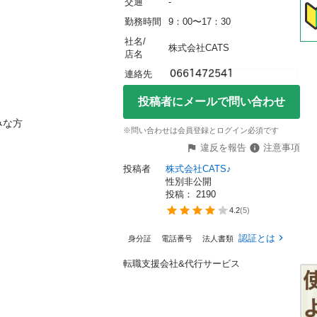
交通
-
勤務時間
9：00〜17：30
社名/
株式会社CATS
店名
連絡先
投稿者にメールで問い合わせ
方

※問い合わせは会員登録とログイン必須です
違反を報告
注意事項
投稿者
株式会社CATS♪
性別非公開
投稿： 
2190
4.2
(
5
)
認証とは
身分証
電話番号
法人書類
転職支援会社&代行サービス