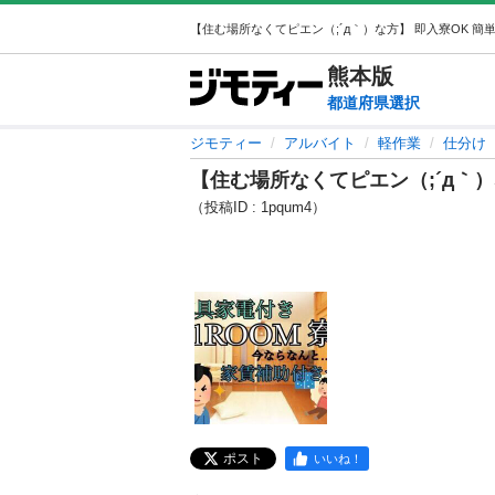
熊本
版
都道府県選択
ジモティー
アルバイト
軽作業
仕分け
【住む場所なくてピエン（;´д｀）な
（投稿ID : 1pqum4）
ポスト
いいね！