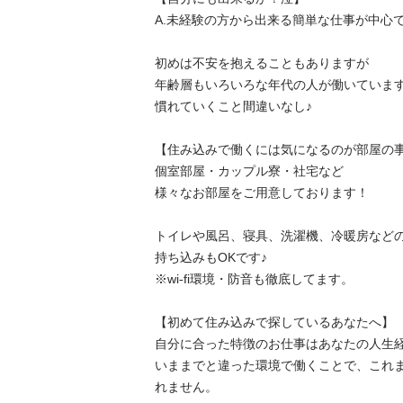
A.未経験の方から出来る簡単な仕事が中心です！
初めは不安を抱えることもありますが

年齢層もいろいろな年代の人が働いていますし
慣れていくこと間違いなし♪

【住み込みで働くには気になるのが部屋の事情
個室部屋・カップル寮・社宅など

様々なお部屋をご用意しております！

トイレや風呂、寝具、洗濯機、冷暖房などの
持ち込みもOKです♪

※wi-fi環境・防音も徹底してます。

【初めて住み込みで探しているあなたへ】

自分に合った特徴のお仕事はあなたの人生経
いままでと違った環境で働くことで、これ
れません。
