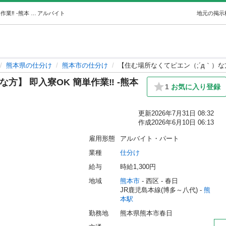
【住む場所なくてピエン（;´д｀）な方】 即入寮OK 簡単作業‼ -熊本 (株式会社CATS♪) 熊本の仕分けの無料求人広告・アルバイト・バイト募集情報｜ジモティー
アルバイト
地元の掲示
熊本県の仕分け
熊本市の仕分け
【住む場所なくてピエン（;´д｀）な方
方】 即入寮OK 簡単作業‼ -熊本
1
お気に入り登録
更新
2026年7月31日 08:32
作成
2026年6月10日 06:13
雇用形態
アルバイト・パート
業種
仕分け
給与
時給1,300円
地域
熊本市
 - 西区
 - 春日
JR鹿児島本線(博多～八代) - 
熊
本駅
勤務地
熊本県熊本市春日