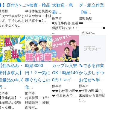
🧳】寮付き×...
≫検査・検品
大歓迎・急
グ・組立作業
球磨郡
半導体製造装置の
募/...
【毎...
「次の仕事が決ま
組立や検査！未経
熊本市
通町筋駅
らず、手持ちのお
験活躍中★2...
■お仕事内容 生活
■■――――――
金も少なくな...
保護可能です！！
――――――― ■
...
かんた...
【住み込み・
時給3000
カップル入寮
🔧できる作業
寮付き求人】
円！？一気に
OK！時給140
から少しずつ
軽量品のキズ
稼ぐならこの
0円！マイ...
お任せ🔧半...
熊本市
熊本市
汚...
仕...
❤️❤️お仕事内容❤️
■仕事内容 🏭 ＼
熊本市
熊本市
❤️ 住み込みで...
未経験から高時給
【仕事内容】 ・
超高待遇！ 1日6
1,5...
機械部品の製造
時間勤務！ 即日
様々な機...
面接可...