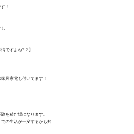




ですよね?？】

家具家電も付いてます！

験を積む場になります。

までの生活が一変するかも知