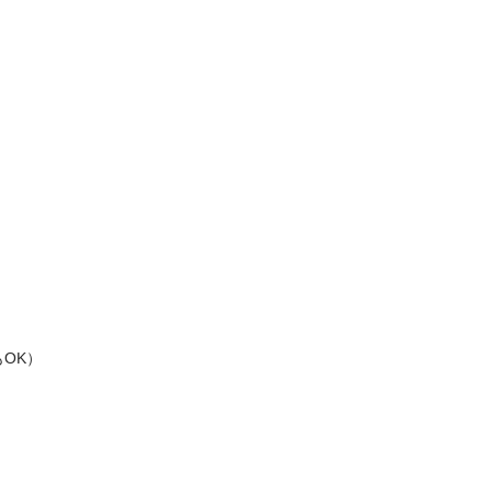

OK）