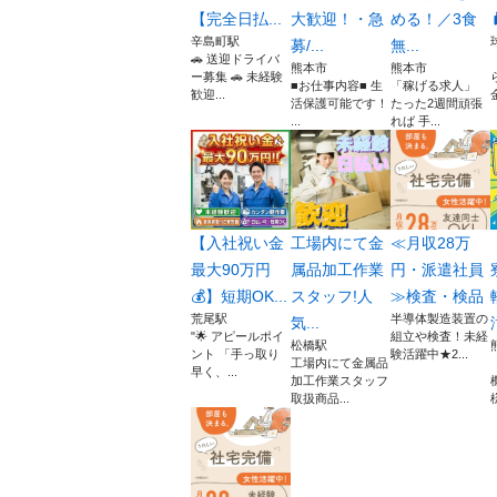
【完全日払...
大歓迎！・急
める！／3食
辛島町駅
募/...
無...
🚗 送迎ドライバ
熊本市
熊本市
ー募集 🚗 未経験
■お仕事内容■ 生
「稼げる求人」
歓迎...
活保護可能です！
たった2週間頑張
...
れば 手...
【入社祝い金
工場内にて金
≪月収28万
最大90万円
属品加工作業
円・派遣社員
💰】短期OK...
スタッフ!人
≫検査・検品
荒尾駅
半導体製造装置の
気...
"🌟 アピールポイ
組立や検査！未経
松橋駅
ント 「手っ取り
験活躍中★2...
工場内にて金属品
早く、...
加工作業スタッフ
取扱商品...