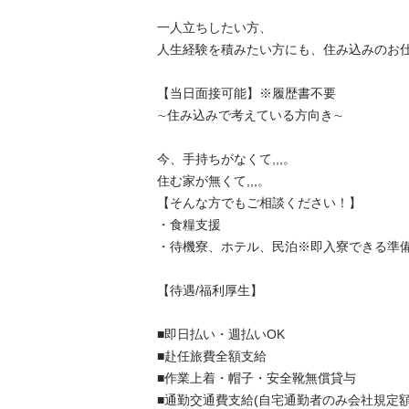
一人立ちしたい方、

人生経験を積みたい方にも、住み込みのお仕事を
【当日面接可能】※履歴書不要

∼住み込みで考えている方向き∼

今、手持ちがなくて,,,。

住む家が無くて,,,。

【そんな方でもご相談ください！】

・食糧支援

・待機寮、ホテル、民泊※即入寮できる準備し
【待遇/福利厚生】

■即日払い・週払いOK

■赴任旅費全額支給

■作業上着・帽子・安全靴無償貸与

■通勤交通費支給(自宅通勤者のみ会社規定額を