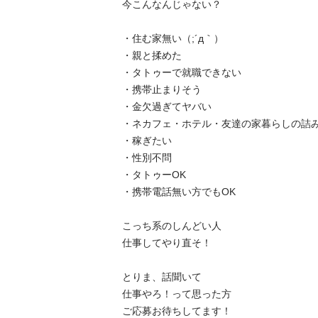
今こんなんじゃない？

・住む家無い（;´д｀）

・親と揉めた

・タトゥーで就職できない

・携帯止まりそう

・金欠過ぎてヤバい

・ネカフェ・ホテル・友達の家暮らしの詰みな
・稼ぎたい

・性別不問

・タトゥーOK

・携帯電話無い方でもOK

こっち系のしんどい人

仕事してやり直そ！

とりま、話聞いて

仕事やろ！って思った方

ご応募お待ちしてます！
