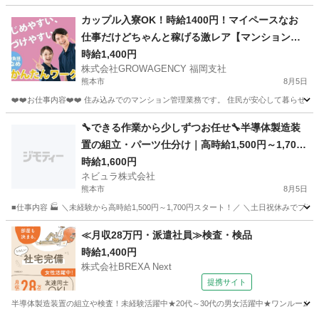
熊本
熊本市
その他
4勤2休
カップル入寮OK！時給1400円！マイペースなお
仕事だけどちゃんと稼げる激レア【マンション管
理】
時給1,400円
株式会社GROWAGENCY 福岡支社
熊本市
8月5日
❤️❤️お仕事内容❤️❤️ 住み込みでのマンション管理業務です。 住民が安心して暮らせる
熊本
熊本市
その他
マイペース
🔧できる作業から少しずつお任せ🔧半導体製造装
置の組立・パーツ仕分け｜高時給1,500円～1,700
円｜日払いOK｜土日祝休み｜熊本県菊池市【139
時給1,600円
ネビュラ株式会社
985】
熊本市
8月5日
■仕事内容 🏭 ＼未経験から高時給1,500円～1,700円スタート！／ ＼土日祝休みで
熊本
熊本市
軽作業
オンライン
≪月収28万円・派遣社員≫検査・検品
時給1,400円
株式会社BREXA Next
提携サイト
半導体製造装置の組立や検査！未経験活躍中★20代～30代の男女活躍中★ワンルーム寮