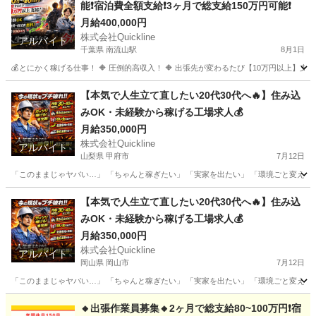
能❗️宿泊費全額支給❗️3ヶ月で総支給150万円可能❗️
月給400,000円
株式会社Quickline
アルバイト
千葉県 南流山駅
8月1日
💰とにかく稼げる仕事！ 🔶 圧倒的高収入！ 🔶 出張先が変わるたび【10万円以上】支給！
千葉
千葉市
南流山駅
工場
出張先
【本気で人生立て直したい20代30代へ🔥】住み込
みOK・未経験から稼げる工場求人💰
月給350,000円
株式会社Quickline
アルバイト
山梨県 甲府市
7月12日
「このままじゃヤバい…」 「ちゃんと稼ぎたい」 「実家を出たい」 「環境ごと変えたい」 
山梨
甲府市
工場
住み込み
【本気で人生立て直したい20代30代へ🔥】住み込
みOK・未経験から稼げる工場求人💰
月給350,000円
株式会社Quickline
アルバイト
岡山県 岡山市
7月12日
「このままじゃヤバい…」 「ちゃんと稼ぎたい」 「実家を出たい」 「環境ごと変えたい」 
岡山
岡山市
工場
住み込み
🔸出張作業員募集🔸2ヶ月で総支給80~100万円❗️宿