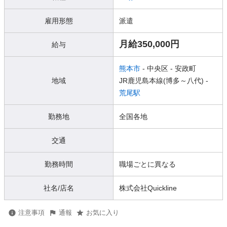
雇用形態
派遣
月給350,000円
給与
熊本市
- 中央区
- 安政町
地域
JR鹿児島本線(博多～八代) -
荒尾駅
勤務地
全国各地
交通
勤務時間
職場ごとに異なる
社名/店名
株式会社Quickline
注意事項
通報
お気に入り