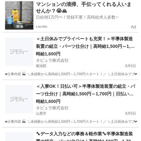
熊本
その他
マンションの清掃、手伝ってくれる人いま
せんか？😭🙏
日給例1万円〜 / 登録不要！高時給求人多数✨
Lacotto
Ad
＜土日休みでプライベートも充実！＞半導体製造
装置の組立・パーツ仕分け｜高時給1,500円～1,70
0円｜日払いOK｜土日祝休み｜熊本県菊池市【13
時給1,600円
ネビュラ株式会社
9985】
菊池郡
8月5日
■仕事内容 🏭 ＼未経験から高時給1,500円～1,700円スタート！／ ＼土日祝休みで
熊本
菊池郡
軽作業
オンライン
＜入寮OK！日払い可＞半導体製造装置の組立・パ
ーツ仕分け｜高時給1,500円～1,700円｜日払いOK
｜土日祝休み｜熊本県菊池市【139985】
時給1,600円
ネビュラ株式会社
山鹿市
8月5日
■仕事内容 🏭 ＼未経験から高時給1,500円～1,700円スタート！／ ＼土日祝休みで
熊本
山鹿市
軽作業
オンライン
🔧データ入力などの事務＆軽作業🔧半導体製造装