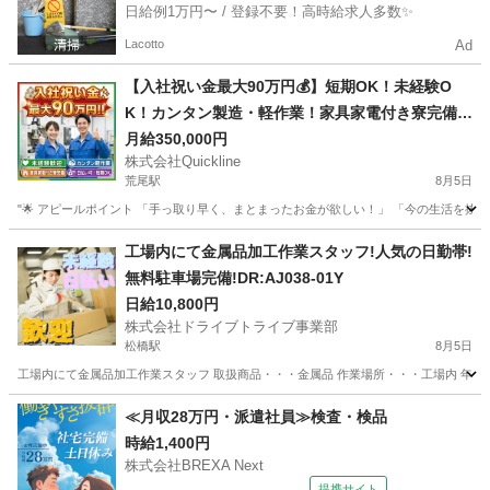
日給例1万円〜 / 登録不要！高時給求人多数✨
Lacotto
Ad
【入社祝い金最大90万円💰】短期OK！未経験O
K！カンタン製造・軽作業！家具家電付き寮完備
🏠
月給350,000円
株式会社Quickline
荒尾駅
8月5日
"🌟 アピールポイント 「手っ取り早く、まとまったお金が欲しい！」 「今の生活を抜け
熊本
熊本市
荒尾駅
工場
時給
工場内にて金属品加工作業スタッフ!人気の日勤帯!
無料駐車場完備!DR:AJ038-01Y
日給10,800円
株式会社ドライブトライブ事業部
松橋駅
8月5日
工場内にて金属品加工作業スタッフ 取扱商品・・・金属品 作業場所・・・工場内 年齢層 ・・
熊本
宇城市
松橋駅
工場
スタッフ
≪月収28万円・派遣社員≫検査・検品
時給1,400円
株式会社BREXA Next
提携サイト