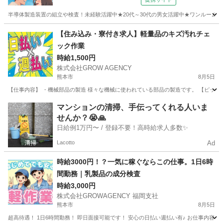
半導体製造装置の組立や検査！未経験活躍中★20代～30代の男女活躍中★ワンルーム寮
熊本
その他
【住み込み・寮付き求人】軽量品のキズ汚れチェ
ック作業
時給1,500円
株式会社GROW AGENCY
熊本市
8月5日
【仕事内容】 ・機械部品の製造 様々な機械に使われている部品の製造です。 【ピッキン
熊本
熊本市
工場
個室
マンションの清掃、手伝ってくれる人いま
せんか？😭🙏
日給例1万円〜 / 登録不要！高時給求人多数✨
Lacotto
Ad
時給3000円！？一気に稼ぐならこの仕事。1日6時
間勤務｜乳製品の成分検査
時給3,000円
株式会社GROWAGENCY 福岡支社
熊本市
8月5日
超高待遇！ 1日6時間勤務！ 即日面接可能です！ 安心の日払い週払い有♪ お仕事内容は