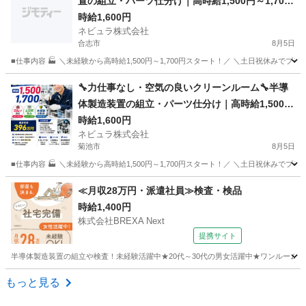
置の組立・パーツ仕分け｜高時給1,500円～1,700
円｜日払いOK｜土日祝休み｜熊本県菊池市【139
時給1,600円
ネビュラ株式会社
985】
合志市
8月5日
■仕事内容 🏭 ＼未経験から高時給1,500円～1,700円スタート！／ ＼土日祝休みで
熊本
合志市
軽作業
オンライン
🔧力仕事なし・空気の良いクリーンルーム🔧半導
体製造装置の組立・パーツ仕分け｜高時給1,500円
～1,700円｜日払いOK｜土日祝休み｜熊本県菊池
時給1,600円
ネビュラ株式会社
市【139985】
菊池市
8月5日
■仕事内容 🏭 ＼未経験から高時給1,500円～1,700円スタート！／ ＼土日祝休みで
熊本
菊池市
軽作業
オンライン
≪月収28万円・派遣社員≫検査・検品
時給1,400円
株式会社BREXA Next
提携サイト
半導体製造装置の組立や検査！未経験活躍中★20代～30代の男女活躍中★ワンルーム寮
熊本
その他
もっと見る