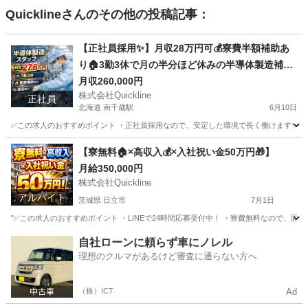
Quickline
さんのその他の投稿記事：
【正社員採用✨】月収28万円可💰寮費半額補助あ
り🏠3勤3休で月の半分ほど休みの半導体製造補
助・保全スタッフ
月収260,000円
株式会社Quickline
正社員
北海道 南千歳駅
6月10日
✅この求人のおすすめポイント ・正社員採用なので、安定した環境で長く働けます✨ ・月収2
北海道
千歳市
南千歳駅
半導体
業務
【寮無料🏠×高収入💰×入社祝い金50万円🎁】
月給350,000円
株式会社Quickline
アルバイト
茨城県 日立市
7月1日
"✅この求人のおすすめポイント ・LINEで24時間応募受付中！ ・寮費無料なので、固定
茨城
日立市
工場
無料
自社ローンに頼らず車にノレル
理想のクルマがあるけど審査に通らない方へ
（株）ICT
Ad