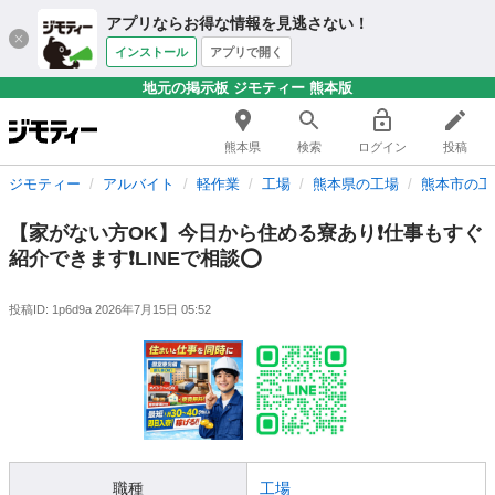
アプリならお得な情報を見逃さない！
インストール
アプリで開く
地元の掲示板 ジモティー 熊本版
熊本県
検索
ログイン
投稿
ジモティー
アルバイト
軽作業
工場
熊本県の工場
熊本市の工
【家がない方OK】今日から住める寮あり❗️仕事もすぐ
紹介できます❗️LINEで相談⭕️
投稿ID: 1p6d9a
2026年7月15日 05:52
職種
工場