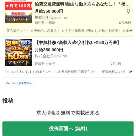
泊費交通費無料❗️自由な働き方をあなたに！「福
島」
月給350,000円
株式会社Quickline
アルバイト
福島県 白坂駅
6月25日
【PRポイント】 🔸圧倒的に高収入！ 🔸大手企業勤務で安心して働ける環境！ 🔸未経験歓
福島
福島市
白坂駅
工場
無料
【寮無料🏠×高収入💰×入社祝い金50万円🎁】
月給350,000円
株式会社Quickline
アルバイト
愛媛県 今治市
7月1日
"✅この求人のおすすめポイント ・LINEで24時間応募受付中！ ・寮費無料なので、固定
愛媛
今治市
工場
無料
ページTOPへ
投稿
求人情報を無料で掲載出来る
投稿画面へ (無料)