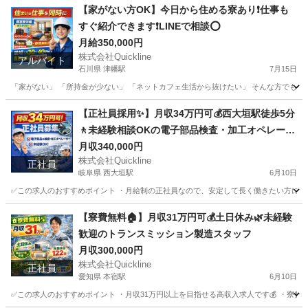
【家がない方OK】今日から住める寮あり❗️仕事も
すぐ紹介できます❗️LINEで相談⭕️
月給350,000円
株式会社Quickline
アルバイト
石川県 津幡駅
7月15日
「家がない」 「所持金が少ない」 「ネットカフェ生活から抜けたい」 そんな方でも大丈夫で
石川
金沢市
津幡駅
工場
個室
【正社員採用✨】月収34万円可💰西大垣駅徒歩5分
🚶未経験相談OKの電子部品検査・加工オペレータ
ースタッフ｜岐阜県大垣市
月収340,000円
株式会社Quickline
正社員
岐阜県 西大垣駅
6月10日
✅この求人のおすすめポイント ・月給制の正社員なので、安定して長く働きたい方にぴった
岐阜
大垣市
西大垣駅
機械
【寮費無料🏠】月収31万円可💰土日休み🌿未経験
歓迎のトランスミッション製造スタッフ
月収300,000円
株式会社Quickline
正社員
愛知県 本宿駅
6月10日
✅この求人のおすすめポイント ・月収31万円以上を目指せる高収入求人です💰 ・寮費無