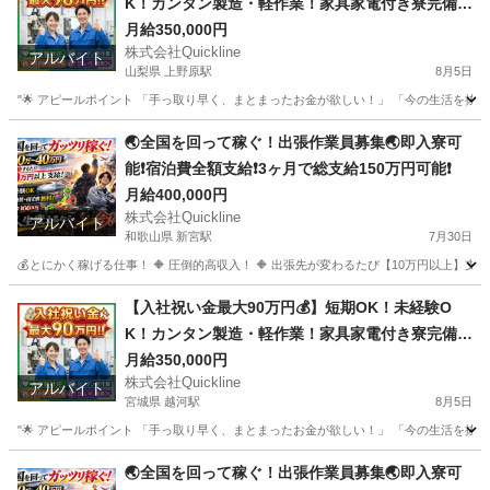
K！カンタン製造・軽作業！家具家電付き寮完備
🏠
月給350,000円
株式会社Quickline
アルバイト
山梨県 上野原駅
8月5日
"🌟 アピールポイント 「手っ取り早く、まとまったお金が欲しい！」 「今の生活を抜け
山梨
甲府市
上野原駅
工場
時給
🌏全国を回って稼ぐ！出張作業員募集🌏即入寮可
能❗️宿泊費全額支給❗️3ヶ月で総支給150万円可能❗️
月給400,000円
株式会社Quickline
アルバイト
和歌山県 新宮駅
7月30日
💰とにかく稼げる仕事！ 🔶 圧倒的高収入！ 🔶 出張先が変わるたび【10万円以上】支給！
和歌山
和歌山市
新宮駅
工場
出張先
【入社祝い金最大90万円💰】短期OK！未経験O
K！カンタン製造・軽作業！家具家電付き寮完備
🏠
月給350,000円
株式会社Quickline
アルバイト
宮城県 越河駅
8月5日
"🌟 アピールポイント 「手っ取り早く、まとまったお金が欲しい！」 「今の生活を抜け
宮城
仙台市
越河駅
工場
時給
🌏全国を回って稼ぐ！出張作業員募集🌏即入寮可