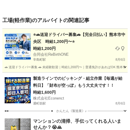
工場(軽作業)のアルバイトの関連記事
⭐🚗送迎ドライバー募集🚗【完全日払い】熊本市中
央区 時給1,200円〜⭐
時給1,200円
合同会社ReBirthONE
辛島町駅
8月6日
🚗 送迎ドライバー募集 🚗 未経験歓迎｜時給1,200円〜｜普通免許があればOK 熊
熊本
熊本市
辛島町駅
軽作業
スタッフ
製造ラインでのピッキング・組立作業【毎週が給
料日】「財布が空っぽ」もう大丈夫です！！
時給1,600円
株式会社Econenct
通町筋駅
8月6日
■■――――――――――――― ■ かんたん《製造業》♪ ―――――――――――――
熊本
熊本市
通町筋駅
工場
ライン
マンションの清掃、手伝ってくれる人いま
せんか？😭🙏