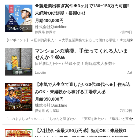
愛知
岡崎市
本宿駅
機械
🔶製造業出稼ぎ案件🔶3ヶ月で130~150万円可能❗️
未経験OK❗️短期・長期OK❗️
月給400,000円
株式会社Quickline
アルバイト
静岡県 静岡市
7月20日
【PRポイント】 🔸圧倒的高収入！ 🔸大手企業勤務で安心して働ける環境！ 🔶短期長期
静岡
静岡市
工場
短期
マンションの清掃、手伝ってくれる人いま
せんか？😭🙏
日給例1万円〜 / 登録不要！高時給求人多数✨
Lacotto
Ad
【本気で人生立て直したい20代30代へ🔥】住み込
みOK・未経験から稼げる工場求人💰
月給350,000円
株式会社Quickline
アルバイト
愛知県 名古屋駅
7月12日
「このままじゃヤバい…」 「ちゃんと稼ぎたい」 「実家を出たい」 「環境ごと変えたい」 
愛知
名古屋市
名古屋駅
工場
住み込み
【入社祝い金最大90万円💰】短期OK！未経験O