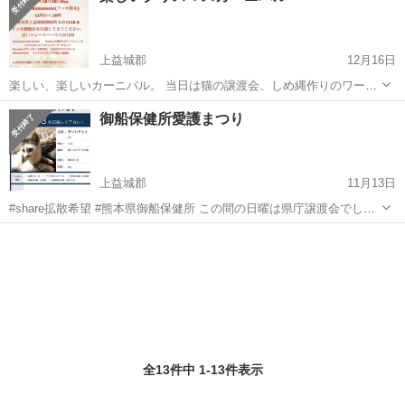
上益城郡
12月16日
楽しい、楽しいカーニバル。 当日は猫の譲渡会、しめ縄作りのワーク
ショップ、カレー、スイーツ、オムライス、オーガニック野菜、パラ
熊本
上益城郡
地域/お祭り
パラコード
御船保健所愛護まつり
コードでアクセサリーなどなど盛りだくさん！！ みなさん、ぜひいら
してください！ 時間:11時～16...
上益城郡
11月13日
#share拡散希望 #熊本県御船保健所 この間の日曜は県庁譲渡会でした
が 次の日曜(18日)は 熊本県御船保健所の譲渡会になります。 なんと！
熊本
上益城郡
地域/お祭り
保護犬
今回は宇城保健所のカイくんも 参加します。 子猫も参加予定です！！
保護犬、保...
全13件中 1-13件表示