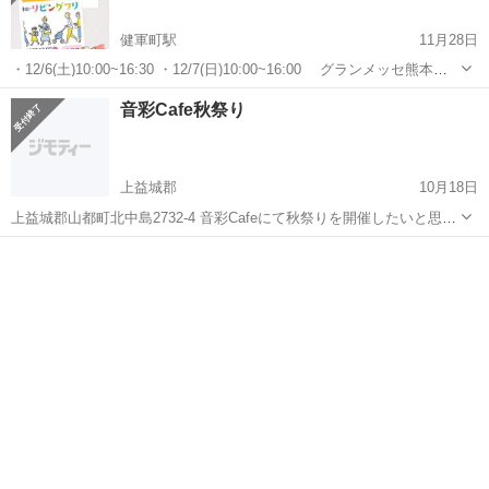
健軍町駅
11月28日
・12/6(土)10:00~16:30 ・12/7(日)10:00~16:00 グランメッセ熊本に
て @livingkumamoto 開催間近の、リビングフリマに 12/6(土)のみ
熊本
上益城郡
健軍町駅
地域/お祭り
フリマ
音彩Cafe秋祭り
「タロット&気学」にて出店します。 ...
上益城郡
10月18日
上益城郡山都町北中島2732-4 音彩Cafeにて秋祭りを開催したいと思っ
ています。 場所はうちのCafeと隣の施設駐車場を借りる予定です。 日
熊本
上益城郡
地域/お祭り
秋祭り
時は11月22日と23日の二日間を予定しています。 キッチンカーやハン
ド...