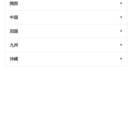
関西
中国
四国
九州
沖縄