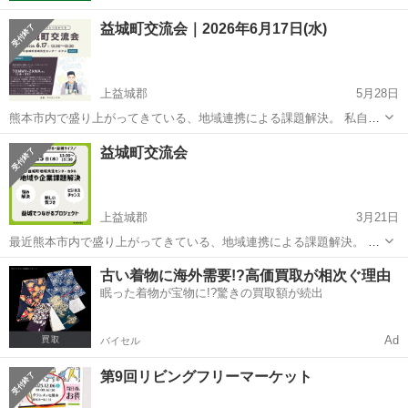
益城町交流会｜2026年6月17日(水)
上益城郡
5月28日
熊本市内で盛り上がってきている、地域連携による課題解決。 私自身
これまで色んな交流会を企画したり、参加したりしてきました。 そこ
熊本
上益城郡
地域/お祭り
活性
益城町交流会
で感じることは、１つ。つながりの大切さ。 つながることで、簡単に
課題が解決できたり。 ...
上益城郡
3月21日
最近熊本市内で盛り上がってきている、地域連携による課題解決。 私
自身これまで色んな交流会を企画したり、参加したりしてきました。
熊本
上益城郡
地域/お祭り
古い着物に海外需要!?高価買取が相次ぐ理由
そこで感じることは、１つ。つながりの大切さ。 つながることで、簡
眠った着物が宝物に!?驚きの買取額が続出
単に課題が解決できたり...
Ad
バイセル
第9回リビングフリーマーケット