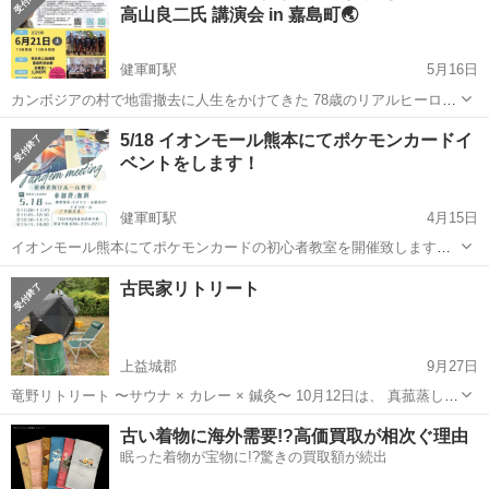
高山良二氏 講演会 in 嘉島町🌏
健軍町駅
5月16日
カンボジアの村で地雷撤去に人生をかけてきた 78歳のリアルヒーロー
が熊本にやってきます！ ⸻ 📅 開催日：6月21日（土） 🕐 時間：
熊本
上益城郡
健軍町駅
地域/お祭り
講演会
5/18 イオンモール熊本にてポケモンカードイ
13時開場／13時30分開演（〜16時） ※終了後にサイン会あり！ 📍 会
ベントをします！
場：嘉...
健軍町駅
4月15日
イオンモール熊本にてポケモンカードの初心者教室を開催致します！
イオンモール内のイオンホールという場所で行います 参加費は無料と
熊本
上益城郡
健軍町駅
地域/お祭り
ポケモンカード
古民家リトリート
なってます ①11:00〜11:45 ②11:45〜12:30 ③12:30〜13:15 ④...
上益城郡
9月27日
竜野リトリート 〜サウナ × カレー × 鍼灸〜 10月12日は、 真菰蒸しサ
ウナと、キーマカレーをご用意。 真菰蒸しサウナの効果は 穢れ祓い
熊本
上益城郡
地域/お祭り
リトリート
古い着物に海外需要!?高価買取が相次ぐ理由
+ 優しい香りでリラックス そして、井戸水のドラム缶風呂...
眠った着物が宝物に!?驚きの買取額が続出