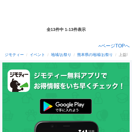
全13件中 1-13件表示
ページTOPへ
ジモティー
イベント
地域/お祭り
熊本県の地域/お祭り
上益城