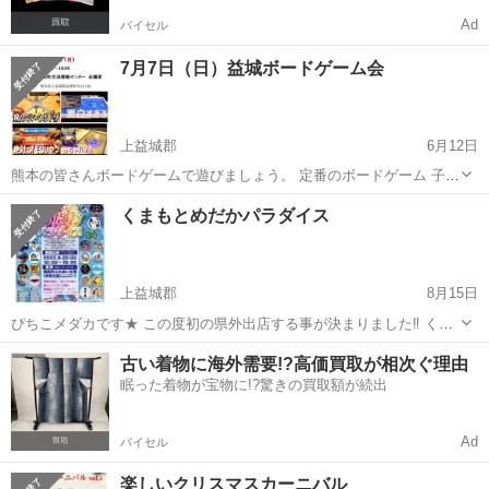
Ad
バイセル
7月7日（日）益城ボードゲーム会
上益城郡
6月12日
熊本の皆さんボードゲームで遊びましょう。 定番のボードゲーム 子供
でも遊べるボードゲーム ワイワイ多人数で遊べるボードゲーム 対象年
熊本
上益城郡
地域/お祭り
くまもとめだかパラダイス
齢：小学生以上（中学生以下は保護者が同伴です。） 途中入退場は自
由です。 ...
上益城郡
8月15日
ぴちこメダカです★ この度初の県外出店する事が決まりました‼︎ くま
もとめだかパラダイス 8月20日(日) 10時〜16時 御船町ふれあい広場(恐
熊本
上益城郡
地域/お祭り
メダカ
古い着物に海外需要!?高価買取が相次ぐ理由
竜公園) 県内外からいろんなメダカ屋さんが集結‼︎ 今回助っ人で...
眠った着物が宝物に!?驚きの買取額が続出
Ad
バイセル
楽しいクリスマスカーニバル