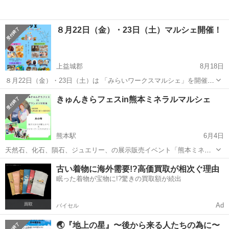
８月22日（金）・23日（土）マルシェ開催！
上益城郡
8月18日
８月22日（金）・23日（土）は 「みらいワークスマルシェ」を開催し
ます♪ 子どもから大人まで楽しめる美味しい、わくわくがいっぱいの
熊本
上益城郡
地域/お祭り
マルシェ
きゅんきらフェスin熊本ミネラルマルシェ
マルシェです。 室内なので、涼しくゆっくり楽しむことができます！
...
熊本駅
6月4日
天然石、化石、隕石、ジュエリー、の展示販売イベント「熊本ミネラ
ルマルシェ」さんの中に、 笑顔の花咲く癒しイベント「きゅんきらフ
熊本
上益城郡
熊本駅
地域/お祭り
フェス
古い着物に海外需要!?高価買取が相次ぐ理由
ェス」も出展します＾＾ 全国各地で活躍されている、すご腕セラピス
眠った着物が宝物に!?驚きの買取額が続出
トさんによる、癒し・ス...
Ad
バイセル
🌏『地上の星』〜後から来る人たちの為に〜