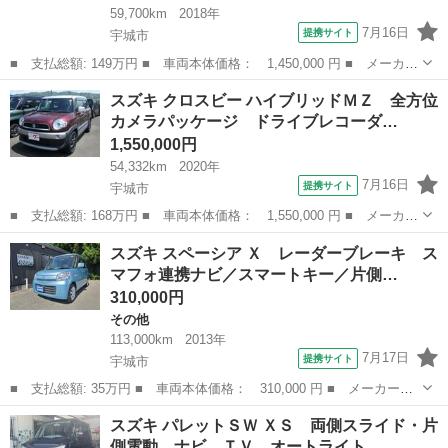
59,700km
2018年
7月16日
提携サイト
宇城市
■ 支払総額: 149万円 ■ 車両本体価格： 1,450,000 円 ■ メーカー
名： スズキ ■ 車種名： ジムニー ■ グレード名： ランドベン
熊本
宇城市
ジムニー
スズキ クロスビー ハイブリッドＭＺ 全方位
チャー リフトＵＰ／社外マフラー／１６インチＡＷ／フロント リ
カメラパッケージ ドライブレコーダ…
アショート...
1,550,000円
54,332km
2020年
7月16日
提携サイト
宇城市
■ 支払総額: 168万円 ■ 車両本体価格： 1,550,000 円 ■ メーカー
名： スズキ ■ 車種名： クロスビー ■ グレード名： ハイブリ
熊本
宇城市
スズキ
スズキ スペーシア Ｘ レーダーブレーキ ス
ッドＭＺ 全方位カメラパッケージ ドライブレコーダー ナビ Ｌ
マフォ連携ナビ／スマートキー／片側…
ＥＤヘッド...
310,000円
その他
113,000km
2013年
7月17日
提携サイト
宇城市
■ 支払総額: 35万円 ■ 車両本体価格： 310,000 円 ■ メーカー
名： スズキ ■ 車種名： スペーシア ■ グレード名： Ｘ レー
熊本
宇城市
その他
スズキ パレットＳＷ ＸＳ 両側スライド・片
ダーブレーキ スマフォ連携ナビ／スマートキー／片側パワースライ
側電動 ナビ ＴＶ オートライト …