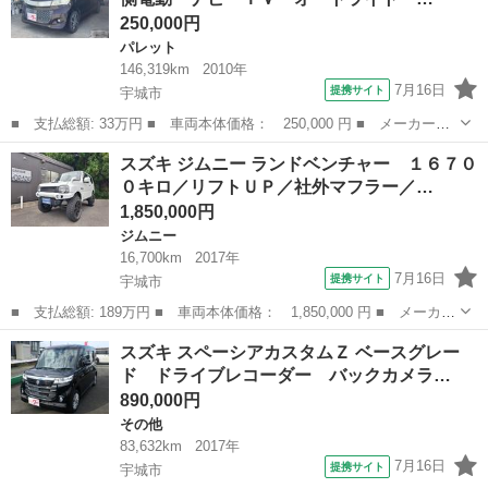
ドドア／ダブルエ...
250,000円
パレット
146,319km
2010年
7月16日
提携サイト
宇城市
■ 支払総額: 33万円 ■ 車両本体価格： 250,000 円 ■ メーカー
名： スズキ ■ 車種名： パレットＳＷ ■ グレード名： ＸＳ
熊本
宇城市
パレット
スズキ ジムニー ランドベンチャー １６７０
両側スライド・片側電動 ナビ ＴＶ オートライト ＨＩＤ スマ
０キロ／リフトＵＰ／社外マフラー／…
ートキー 電動格...
1,850,000円
ジムニー
16,700km
2017年
7月16日
提携サイト
宇城市
■ 支払総額: 189万円 ■ 車両本体価格： 1,850,000 円 ■ メーカー
名： スズキ ■ 車種名： ジムニー ■ グレード名： ランドベン
熊本
宇城市
ジムニー
スズキ スペーシアカスタムＺ ベースグレー
チャー １６７００キロ／リフトＵＰ／社外マフラー／社外エアクリ
ド ドライブレコーダー バックカメラ…
／社外１６...
890,000円
その他
83,632km
2017年
7月16日
提携サイト
宇城市