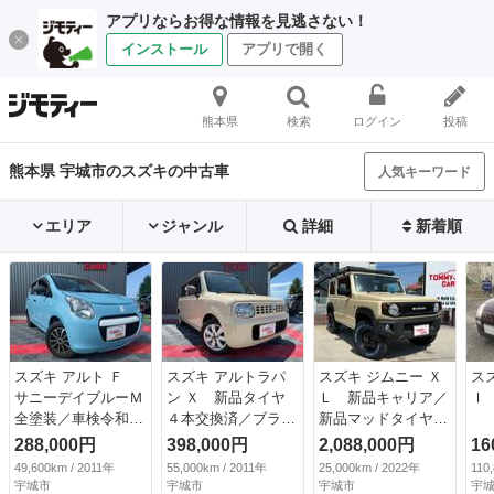
アプリならお得な情報を見逃さない！
インストール
アプリで開く
熊本県
検索
ログイン
投稿
熊本県 宇城市のスズキの中古車
人気キーワード
エリア
ジャンル
詳細
新着順
スズキ アルト Ｆ
スズキ アルトラパ
スズキ ジムニー Ｘ
ス
サニーデイブルーＭ
ン Ｘ 新品タイヤ
Ｌ 新品キャリア／
Ｉ
全塗装／車検令和１
４本交換済／ブラウ
新品マッドタイヤ／
０年８月まで／ホワ
ンルーフ＆ミラー／
新品リフトアップサ
288,000円
398,000円
2,088,000円
16
イトルーフ／キーレ
シートカバー／プッ
ス／新品シートカバ
49,600km / 2011年
55,000km / 2011年
25,000km / 2022年
110
ス／ヘッドライトリ
シュスタート／ライ
ー／社外ナビ／フル
宇城市
宇城市
宇城市
宇