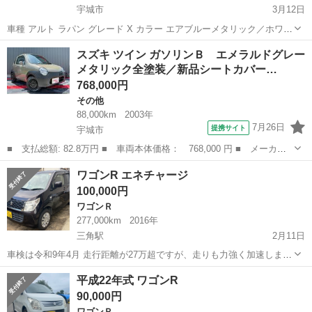
宇城市
3月12日
車種 アルト ラパン グレード X カラー エアブルーメタリック／ホワイ
ト２トーンルーフ 初年度登録 25年3月 車検 8年4月 走行距離 125,000
熊本
宇城市
アルトラパン
車両
スズキ ツイン ガソリンＢ エメラルドグレー
キロ 外装小傷あり、目立ったへこみ、傷ありません その他...
メタリック全塗装／新品シートカバー…
768,000円
その他
88,000km
2003年
7月26日
提携サイト
宇城市
■ 支払総額: 82.8万円 ■ 車両本体価格： 768,000 円 ■ メーカー
名： スズキ ■ 車種名： ツイン ■ グレード名： ガソリンＢ
熊本
宇城市
その他
ワゴンR エネチャージ
エメラルドグレーメタリック全塗装／新品シートカバー／新品アルミ
100,000円
ホイール／新...
ワゴンＲ
277,000km
2016年
三角駅
2月11日
車検は令和9年4月 走行距離が27万超ですが、走りも力強く加速しま
す。 エンジンの異音やオイル漏れもなく状態もいいかと思います。 ボ
熊本
宇城市
三角駅
ワゴンＲ
ワゴンR
平成22年式 ワゴンR
ディーの小傷や汚れはあります。 運転席のドアミラーが格納しませ
90,000円
ん。 リアバンパー...
ワゴンＲ