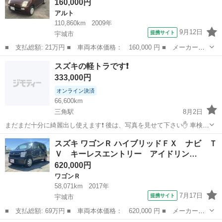
160,000円
1000...
アルト
110,860km
2009年
9月12日
提携サイト
宇城市
■ 支払総額: 21万円 ■ 車両本体価格： 160,000 円 ■ メーカー
名： スズキ ■ 車種名： アルト ■ グレード名： ＥＩＩ ■ 排
熊本
宇城市
アルト
スズキの軽トラです❗
気量： 660cc ■ ドア枚数： 5D ■ ミッション： AT3速 ■ 店...
333,000円
オンライン決済
66,600km
三角駅
8月2日
まだまだ十分に綺麗出し使えます❗ 後は、写真を見せて下さい✋ 車検
は、来年12月まであります！ 年式は、28年式❗
熊本
宇城市
三角駅
スズキ
軽トラ
スズキ ワゴンＲ ハイブリッドＦＸ ナビ Ｔ
Ｖ キーレスエントリー アイドリン…
620,000円
ワゴンＲ
58,071km
2017年
7月17日
提携サイト
宇城市
■ 支払総額: 69万円 ■ 車両本体価格： 620,000 円 ■ メーカー
名： スズキ ■ 車種名： ワゴンＲ ■ グレード名： ハイブリッ