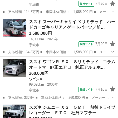
7月20日
提携サイト
宇城市
■ 支払総額: 114.8万円 ■ 車両本体価格： 1,088,000 円 ■ メーカ
ー名： スズキ ■ 車種名： ジムニー ■ グレード名： ＸＣ ベ
熊本
宇城市
ジムニー
スズキ スーパーキャリイ Ｘリミテッド ハー
ージュ全塗装／新品ＴＯＹＯオープンカントリーＲＴタイヤ／新品シ
ドカーゴキャリア／ゲートパーツ／前…
ートカバ...
1,588,000円
14,000km
2025年
7月20日
提携サイト
宇城市
■ 支払総額: 164.8万円 ■ 車両本体価格： 1,588,000 円 ■ メーカ
ー名： スズキ ■ 車種名： スーパーキャリイ ■ グレード名：
熊本
宇城市
スズキ
スズキ ワゴンＲ ＦＸ－Ｓリミテッド コラム
Ｘリミテッド ハードカーゴキャリア／ゲートパーツ／前後ドラレコ
オートマ 純正エアロ 純正アルミホ…
／セーフ...
260,000円
ワゴンＲ
99,028km
2006年
7月16日
提携サイト
宇城市
■ 支払総額: 33万円 ■ 車両本体価格： 260,000 円 ■ メーカー
名： スズキ ■ 車種名： ワゴンＲ ■ グレード名： ＦＸ－Ｓリ
熊本
宇城市
ワゴンＲ
スズキ ジムニー ＸＧ ５ＭＴ 前後ドライブ
ミテッド コラムオートマ 純正エアロ 純正アルミホイール 電動
レコーダー ＥＴＣ 社外マフラー …
格納ミラー キー...