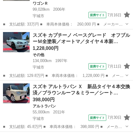
ワゴンＲ
99,028km
2006年
7月16日
提携サイト
宇城市
■ 支払総額: 33万円 ■ 車両本体価格： 260,000 円 ■ メーカー
名： スズキ ■ 車種名： ワゴンＲ ■ グレード名： ＦＸ－Ｓリ
熊本
宇城市
ワゴンＲ
スズキ カプチーノ ベースグレード オフブル
ミテッド コラムオートマ 純正エアロ 純正アルミホイール 電動
ーＭ全塗装／オートマ／タイヤ４本新…
格納ミラー キー...
1,228,000円
その他
134,000km
1997年
7月11日
提携サイト
宇城市
■ 支払総額: 129.8万円 ■ 車両本体価格： 1,228,000 円 ■ メーカ
ー名： スズキ ■ 車種名： カプチーノ ■ グレード名： ベース
熊本
宇城市
その他
スズキ アルトラパン Ｘ 新品タイヤ４本交換
グレード オフブルーＭ全塗装／オートマ／タイヤ４本新品交換済／
済／ブラウンルーフ＆ミラー／シート…
ターボ／...
398,000円
アルトラパン
55,000km
2011年
7月30日
提携サイト
宇城市
■ 支払総額: 45.8万円 ■ 車両本体価格： 398,000 円 ■ メーカー
名： スズキ ■ 車種名： アルトラパン ■ グレード名： Ｘ 新