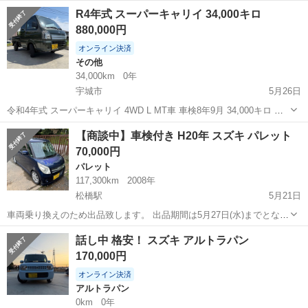
名： スズキ ■ 車種名： ハスラー ■ グレード名： Ｇ ＥＴ
熊本
宇城市
その他
R4年式 スーパーキャリイ 34,000キロ
Ｃ ＴＶ 衝突被害軽減システム スマートキー アイドリングスト
880,000円
ップ 電動格納ミラ...
オンライン決済
その他
34,000km
0年
宇城市
5月26日
令和4年式 スーパーキャリイ 4WD L MT車 車検8年9月 34,000キロ グ
リーン 社外ホイール ナビ 内外装共に綺麗です 現状売り 質問等どう
熊本
宇城市
その他
スーパーキャリイ
【商談中】車検付き H20年 スズキ パレット
ぞ！！
70,000円
パレット
117,300km
2008年
松橋駅
5月21日
車両乗り換えのため出品致します。 出品期間は5月27日(水)までとなり
ます。 トラブル防止として、必ず現車確認をしてからご購入をお願い
熊本
宇城市
松橋駅
パレット
車両
話し中 格安！ スズキ アルトラパン
致します。 こちらの車両は現状販売となります。 詳細 年式：H20年
170,000円
車種名：スズキ...
オンライン決済
アルトラパン
0km
0年