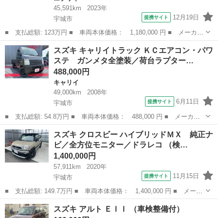
45,591km
2023年
12月19日
提携サイト
宇城市
■ 支払総額: 123万円 ■ 車両本体価格： 1,180,000 円 ■ メーカー
名： スズキ ■ 車種名： エブリイ ■ グレード名： ＰＡリミテ
熊本
宇城市
エブリイ
スズキ キャリイトラック ＫＣエアコン・パワ
ッド ＥＴＣ バックカメラ 両側スライドドア ＴＶ キーレスエ
ステ ガンメタ全塗装／荷台ラプター…
ントリー ...
488,000円
キャリイ
49,000km
2008年
6月11日
提携サイト
宇城市
■ 支払総額: 54.8万円 ■ 車両本体価格： 488,000 円 ■ メーカー
名： スズキ ■ 車種名： キャリイトラック ■ グレード名： Ｋ
熊本
宇城市
キャリイ
スズキ クロスビー ハイブリッドＭＸ 純正ナ
Ｃエアコン・パワステ ガンメタ全塗装／荷台ラプターブラック／新
ビ／全方位モニター／ドラレコ （検…
品ダンロップ...
1,400,000円
57,911km
2020年
11月15日
提携サイト
宇城市
■ 支払総額: 149.7万円 ■ 車両本体価格： 1,400,000 円 ■ メーカ
ー名： スズキ ■ 車種名： クロスビー ■ グレード名： ハイブ
熊本
宇城市
スズキ
スズキ アルト ＥＩＩ （車検整備付）
リッドＭＸ 純正ナビ／全方位モニター／ドラレコ ■ 排気量：