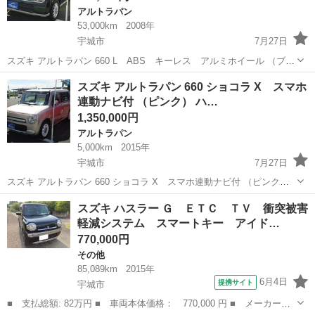
アルトラパン
53,000km
2008年
宇城市
7月27日
スズキ アルトラパン 660 L ABS キーレス アルミホイール （ブラ
ック） ハッチバック 軽自動車 本体価格 690,000円 年式(初度登録
熊本
宇城市
アルトラパン
軽自動車
スズキ アルトラパン 660 ショコラ X スマホ
年):2008(H20) 走行距離:5.3万km 修復歴:なし リサ...
連動ナビ付 （ピンク） ハ…
1,350,000円
アルトラパン
5,000km
2015年
宇城市
7月27日
スズキ アルトラパン 660 ショコラ X スマホ連動ナビ付 （ピンク）
ハッチバック 軽自動車 本体価格 1,350,000円 年式(初度登録
熊本
宇城市
アルトラパン
ピンク
スズキ ハスラー Ｇ ＥＴＣ ＴＶ 衝突被害
年):2015(H27) 走行距離:0.5万km 修復歴:なし リサイク...
軽減システム スマートキー アイド…
770,000円
その他
85,089km
2015年
6月4日
提携サイト
宇城市
■ 支払総額: 82万円 ■ 車両本体価格： 770,000 円 ■ メーカー