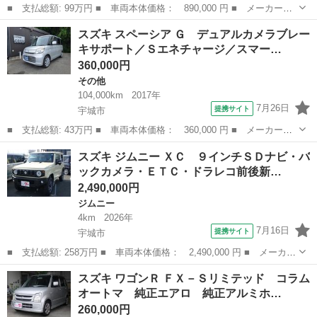
■ 支払総額: 99万円 ■ 車両本体価格： 890,000 円 ■ メーカー
名： スズキ ■ 車種名： スペーシアカスタムＺ ■ グレード
熊本
宇城市
その他
スズキ スペーシア Ｇ デュアルカメラブレー
名： ベースグレード ドライブレコーダー バックカメラ アイド
キサポート／Ｓエネチャージ／スマー…
リングストップ Ｒシ...
360,000円
その他
104,000km
2017年
7月26日
提携サイト
宇城市
■ 支払総額: 43万円 ■ 車両本体価格： 360,000 円 ■ メーカー
名： スズキ ■ 車種名： スペーシア ■ グレード名： Ｇ デュ
熊本
宇城市
その他
スズキ ジムニー ＸＣ ９インチＳＤナビ・バ
アルカメラブレーキサポート／Ｓエネチャージ／スマートキー／プッ
ックカメラ・ＥＴＣ・ドラレコ前後新…
シュスタート／ド...
2,490,000円
ジムニー
4km
2026年
7月16日
提携サイト
宇城市
■ 支払総額: 258万円 ■ 車両本体価格： 2,490,000 円 ■ メーカー
名： スズキ ■ 車種名： ジムニー ■ グレード名： ＸＣ ９イ
熊本
宇城市
ジムニー
スズキ ワゴンＲ ＦＸ－Ｓリミテッド コラム
ンチＳＤナビ・バックカメラ・ＥＴＣ・ドラレコ前後新品付けます。
オートマ 純正エアロ 純正アルミホ…
純正フロア...
260,000円