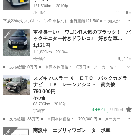
121,500km
2010年
小川駅
11月19日
平成22年式 スズキ ワゴンR 車検なし 走行距離121.500ｋｍ 知人から
譲り受けた車になります。 50ｋｍほど試運転を行いましたが特に不具
熊本
宇城市
小川駅
ワゴンＲ
ワゴンR
車検長ーい♪ ワゴンR人気のブラック！ バ
合もなく車検有効期限までは問題なく乗れる車両かと思います。 エア
ックモニター付きドラレコ♪ 好きな車…
コンも...
1,121円
111,829km
2010年
松橋駅
9月17日
■ 支払総額: 0万円 ■ 車両本体価格： 0万円 ■ メーカー名： ス
ズキ ■ 車種名： ワゴンR ■ 排気量： 660cc ■ ドア枚数： 5D
熊本
宇城市
松橋駅
スズキ
ワゴンR
スズキ ハスラー Ｘ ＥＴＣ バックカメラ
■ ミッション： AT 2WD ...
ナビ ＴＶ レーンアシスト 衝突被…
790,000円
その他
68,706km
2016年
7月18日
提携サイト
宇城市
■ 支払総額: 83万円 ■ 車両本体価格： 790,000 円 ■ メーカー
名： スズキ ■ 車種名： ハスラー ■ グレード名： Ｘ ＥＴ
熊本
宇城市
その他
商談中 エブリィワゴン ターボ車
Ｃ バックカメラ ナビ ＴＶ レーンアシスト 衝突被害軽減シス