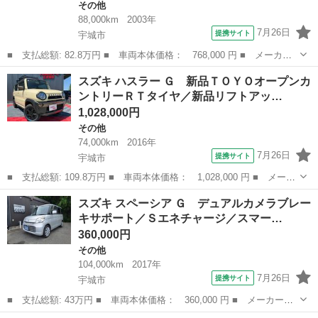
その他
88,000km
2003年
7月26日
提携サイト
宇城市
■ 支払総額: 82.8万円 ■ 車両本体価格： 768,000 円 ■ メーカー
名： スズキ ■ 車種名： ツイン ■ グレード名： ガソリンＢ
熊本
宇城市
その他
スズキ ハスラー Ｇ 新品ＴＯＹＯオープンカ
エメラルドグレーメタリック全塗装／新品シートカバー／新品アルミ
ントリーＲＴタイヤ／新品リフトアッ…
ホイール／新...
1,028,000円
その他
74,000km
2016年
7月26日
提携サイト
宇城市
■ 支払総額: 109.8万円 ■ 車両本体価格： 1,028,000 円 ■ メーカ
ー名： スズキ ■ 車種名： ハスラー ■ グレード名： Ｇ 新品
熊本
宇城市
その他
スズキ スペーシア Ｇ デュアルカメラブレー
ＴＯＹＯオープンカントリーＲＴタイヤ／新品リフトアップサス／新
キサポート／Ｓエネチャージ／スマー…
品シート...
360,000円
その他
104,000km
2017年
7月26日
提携サイト
宇城市
■ 支払総額: 43万円 ■ 車両本体価格： 360,000 円 ■ メーカー
名： スズキ ■ 車種名： スペーシア ■ グレード名： Ｇ デュ