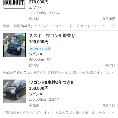
270,000円
テム オートライト...
エブリイ
175,000km
2006年
松橋駅
9月16日
車検 令和9年4月まで 左右パワースライドドア 左オートステップ
ETC カーナビ付いてます エンジン エアコン共に調子良いです 見
熊本
宇城市
松橋駅
エブリイ
エブリィワゴン
スズキ ワゴンR 即乗り
た目も綺麗な方だと思います 見られて決められてください。 ノークレ
190,000円
ーム、ノ...
オンライン決済
ワゴンＲ
89,000km
0年
松橋駅
9月2日
平成26年式のワゴンRです！ 走行8万8千キロ 使用中の為増えます！
車検も令和9年1月26日まで 現在使用してて不具合は特にございませ
熊本
宇城市
松橋駅
ワゴンＲ
ワゴンR
ワゴンR‼️車検2年つき‼️
ん！ 女性ワンオーナー 左リアに少しキズありますがそこまで目立ちま
150,000円
せん！ 国産...
ワゴンＲ
176,600km
2014年
宇城市
8月21日
ご覧頂きありがとうございます！ 人気のワゴンRが入庫しました☆ ◎
車種:ワゴンR 20周年記念車 ◎パープル ◎型式:DBA-MH34S ◎年式:平