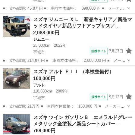
宇城市
■ 支払総額: 45.8万円 ■ 車両本体価格： 398,000 円 ■ メーカー
名： スズキ ■ 車種名： アルトラパン ■ グレード名： Ｘ 新
熊本
宇城市
アルトラパン
スズキ ジムニー ＸＬ 新品キャリア／新品マ
品タイヤ４本交換済／ブラウンルーフ＆ミラー／シートカバー／プッ
ッドタイヤ／新品リフトアップサス／…
シュスタート...
2,088,000円
ジムニー
25,000km
2022年
7月27日
提携サイト
宇城市
■ 支払総額: 214.8万円 ■ 車両本体価格： 2,088,000 円 ■ メーカ
ー名： スズキ ■ 車種名： ジムニー ■ グレード名： ＸＬ 新
熊本
宇城市
ジムニー
スズキ アルト ＥＩＩ （車検整備付）
品キャリア／新品マッドタイヤ／新品リフトアップサス／新品シート
160,000円
カバー／...
アルト
110,860km
2009年
9月12日
提携サイト
宇城市
■ 支払総額: 21万円 ■ 車両本体価格： 160,000 円 ■ メーカー
名： スズキ ■ 車種名： アルト ■ グレード名： ＥＩＩ ■ 排
熊本
宇城市
アルト
スズキ ツイン ガソリンＢ エメラルドグレー
気量： 660cc ■ ドア枚数： 5D ■ ミッション： AT3速 ■ 店...
メタリック全塗装／新品シートカバー…
768,000円