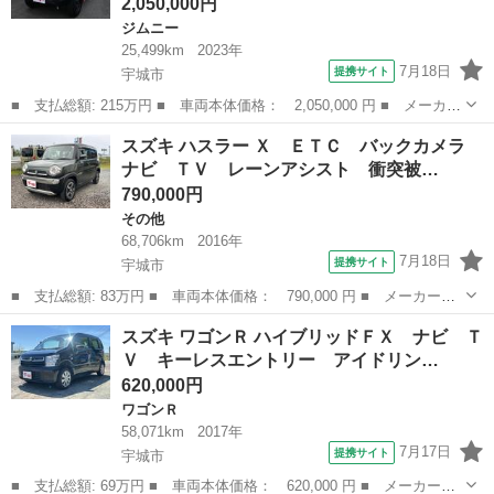
2,050,000円
ジムニー
25,499km
2023年
7月18日
提携サイト
宇城市
■ 支払総額: 215万円 ■ 車両本体価格： 2,050,000 円 ■ メーカー
名： スズキ ■ 車種名： ジムニー ■ グレード名： ＸＧ ５Ｍ
熊本
宇城市
ジムニー
スズキ ハスラー Ｘ ＥＴＣ バックカメラ
Ｔ 前後ドライブレコーダー ＥＴＣ 社外マフラー バックカメ
ナビ ＴＶ レーンアシスト 衝突被…
ラ ブレーキ...
790,000円
その他
68,706km
2016年
7月18日
提携サイト
宇城市
■ 支払総額: 83万円 ■ 車両本体価格： 790,000 円 ■ メーカー
名： スズキ ■ 車種名： ハスラー ■ グレード名： Ｘ ＥＴ
熊本
宇城市
その他
スズキ ワゴンＲ ハイブリッドＦＸ ナビ Ｔ
Ｃ バックカメラ ナビ ＴＶ レーンアシスト 衝突被害軽減シス
Ｖ キーレスエントリー アイドリン…
テム オートライト...
620,000円
ワゴンＲ
58,071km
2017年
7月17日
提携サイト
宇城市
■ 支払総額: 69万円 ■ 車両本体価格： 620,000 円 ■ メーカー