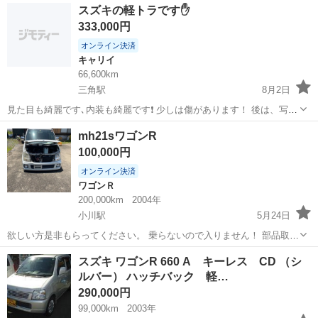
熊本
宇城市
ワゴンＲ
スズキの軽トラです✋
ドＦＸ ナビ ＴＶ キーレスエントリー アイドリングストップ
333,000円
電動格納ミラー ...
オンライン決済
キャリイ
66,600km
三角駅
8月2日
見た目も綺麗です､内装も綺麗です❗ 少しは傷があります！ 後は、写真
でお願いします！ 車検は、来年12月まであります！
熊本
宇城市
三角駅
キャリイ
軽トラ
mh21sワゴンR
100,000円
オンライン決済
ワゴンＲ
200,000km
2004年
小川駅
5月24日
欲しい方是非もらってください。 乗らないので入りません！ 部品取り
でお使いください！
熊本
宇城市
小川駅
ワゴンＲ
部品取り
スズキ ワゴンR 660 A キーレス CD （シ
ルバー） ハッチバック 軽…
290,000円
99,000km
2003年