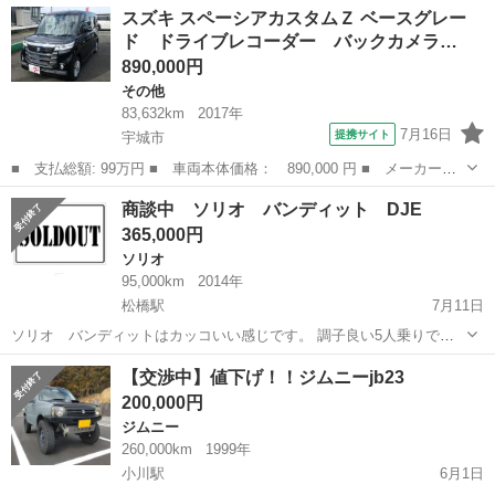
熊本
宇城市
ワゴンＲ
ワゴンR
スズキ スペーシアカスタムＺ ベースグレー
成26年 ◎走行距離:176.600km ◎車検:2年渡し...
ド ドライブレコーダー バックカメラ…
890,000円
その他
83,632km
2017年
7月16日
提携サイト
宇城市
■ 支払総額: 99万円 ■ 車両本体価格： 890,000 円 ■ メーカー
名： スズキ ■ 車種名： スペーシアカスタムＺ ■ グレード
熊本
宇城市
その他
商談中 ソリオ バンディット DJE
名： ベースグレード ドライブレコーダー バックカメラ アイド
365,000円
リングストップ Ｒシ...
ソリオ
95,000km
2014年
松橋駅
7月11日
ソリオ バンディットはカッコいい感じです。 調子良い5人乗りで
す。 修復歴はありません。 タイヤも溝がありそのまま乗れます。 走
熊本
宇城市
松橋駅
ソリオ
【交渉中】値下げ！！ジムニーjb23
行中テレビ観れます。 車庫証明を取ってもらえたら熊本の方でしたら
200,000円
名義変更に行きます。 ...
ジムニー
260,000km
1999年
小川駅
6月1日