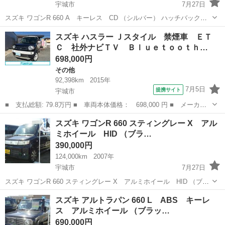
宇城市
7月27日
スズキ ワゴンR 660 A キーレス CD （シルバー） ハッチバック
軽自動車 本体価格 290,000円 年式(初度登録年):2003(H15) 走行距
熊本
宇城市
スズキ
軽自動車
スズキ ハスラー Ｊスタイル 禁煙車 ＥＴ
離:9.9万km 修復歴:なし リサイクル料:リ済別 車検...
Ｃ 社外ナビＴＶ Ｂｌｕｅｔｏｏｔｈ…
698,000円
その他
92,398km
2015年
7月5日
提携サイト
宇城市
■ 支払総額: 79.8万円 ■ 車両本体価格： 698,000 円 ■ メーカー
名： スズキ ■ 車種名： ハスラー ■ グレード名： Ｊスタイ
熊本
宇城市
その他
スズキ ワゴンR 660 スティングレー X アル
ル 禁煙車 ＥＴＣ 社外ナビＴＶ Ｂｌｕｅｔｏｏｔｈ 衝突被害
ミホイール HID （ブラ…
軽減システム ...
390,000円
124,000km
2007年
宇城市
7月27日
スズキ ワゴンR 660 スティングレー X アルミホイール HID （ブラ
ック） ハッチバック 軽自動車 本体価格 390,000円 年式(初度登録
熊本
宇城市
スズキ
法定
スズキ アルトラパン 660 L ABS キーレ
年):2007(H19) 走行距離:12.4万km 修復歴:なし ...
ス アルミホイール （ブラッ…
690,000円