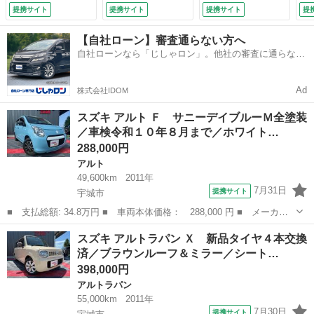
ペア済／社外アルミ
トスモーク加工ヘッ
セグＴＶ／ＥＴＣ／
提携サイト
提携サイト
提携サイト
提
／オートマ／エアコ
ドライト／車検令和
３６０度ドラレコ／
ン／禁煙車／パワス
１０年８月まで／純
バックカメラ／シー
【自社ローン】審査通らない方へ
テ／パワーウインド
正アルミ／エアコン
トヒーター／４ＷＤ
自社ローンなら「じしゃロン」。他社の審査に通らなか
ウ／純正ＣＤラジオ
／パワステ／パワー
ターボ／セーフティ
った方も
オーディオ （検
ウインドウ／スマホ
ーサポート／フォグ
10.8）
連動ナビ （検10.8）
／禁煙 （検9.10）
Ad
株式会社IDOM
スズキ アルト Ｆ サニーデイブルーＭ全塗装
／車検令和１０年８月まで／ホワイト…
288,000円
アルト
49,600km
2011年
7月31日
提携サイト
宇城市
■ 支払総額: 34.8万円 ■ 車両本体価格： 288,000 円 ■ メーカー
名： スズキ ■ 車種名： アルト ■ グレード名： Ｆ サニーデ
熊本
宇城市
アルト
スズキ アルトラパン Ｘ 新品タイヤ４本交換
イブルーＭ全塗装／車検令和１０年８月まで／ホワイトルーフ／キー
済／ブラウンルーフ＆ミラー／シート…
レス／ヘッド...
398,000円
アルトラパン
55,000km
2011年
7月30日
提携サイト