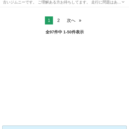
古いジムニーです。 ご理解ある方お待ちしてます。 走行に問題はあり
ません。 基本的に一度見に来てほしいです。 車検長め、オートマ、リ
熊本
宇城市
小川駅
ジムニー
トレーラー
フトアップ MTタイヤ、社外マフラー、グレーDIY塗装 軽トレーラー
牽引
1
2
次へ
全97件中 1-50件表示