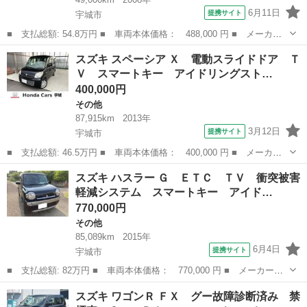
6月11日
提携サイト
宇城市
■ 支払総額: 54.8万円 ■ 車両本体価格： 488,000 円 ■ メーカー
名： スズキ ■ 車種名： キャリイトラック ■ グレード名： Ｋ
熊本
宇城市
キャリイ
スズキ スペーシア Ｘ 電動スライドドア Ｔ
Ｃエアコン・パワステ ガンメタ全塗装／荷台ラプターブラック／新
Ｖ スマートキー アイドリングスト…
品ダンロップ...
400,000円
その他
87,915km
2013年
3月12日
提携サイト
宇城市
■ 支払総額: 46.5万円 ■ 車両本体価格： 400,000 円 ■ メーカー
名： スズキ ■ 車種名： スペーシア ■ グレード名： Ｘ 電動
熊本
宇城市
その他
スズキ ハスラー Ｇ ＥＴＣ ＴＶ 衝突被害
スライドドア ＴＶ スマートキー アイドリングストップ ＣＶ
軽減システム スマートキー アイド…
Ｔ 盗難防止シ...
770,000円
その他
85,089km
2015年
6月4日
提携サイト
宇城市
■ 支払総額: 82万円 ■ 車両本体価格： 770,000 円 ■ メーカー
名： スズキ ■ 車種名： ハスラー ■ グレード名： Ｇ ＥＴ
熊本
宇城市
その他
スズキ ワゴンＲ ＦＸ グー故障診断済み 禁
Ｃ ＴＶ 衝突被害軽減システム スマートキー アイドリングスト