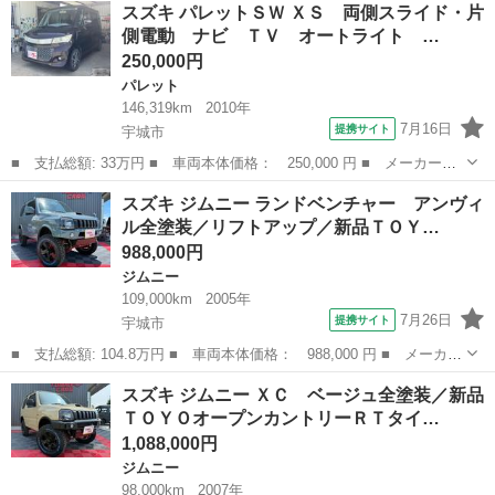
熊本
宇城市
その他
スズキ パレットＳＷ ＸＳ 両側スライド・片
アルカメラブレーキサポート／Ｓエネチャージ／スマートキー／プッ
側電動 ナビ ＴＶ オートライト …
シュスタート／ド...
250,000円
パレット
146,319km
2010年
7月16日
提携サイト
宇城市
■ 支払総額: 33万円 ■ 車両本体価格： 250,000 円 ■ メーカー
名： スズキ ■ 車種名： パレットＳＷ ■ グレード名： ＸＳ
熊本
宇城市
パレット
スズキ ジムニー ランドベンチャー アンヴィ
両側スライド・片側電動 ナビ ＴＶ オートライト ＨＩＤ スマ
ル全塗装／リフトアップ／新品ＴＯＹ…
ートキー 電動格...
988,000円
ジムニー
109,000km
2005年
7月26日
提携サイト
宇城市
■ 支払総額: 104.8万円 ■ 車両本体価格： 988,000 円 ■ メーカー
名： スズキ ■ 車種名： ジムニー ■ グレード名： ランドベン
熊本
宇城市
ジムニー
スズキ ジムニー ＸＣ ベージュ全塗装／新品
チャー アンヴィル全塗装／リフトアップ／新品ＴＯＹＯオープンカ
ＴＯＹＯオープンカントリーＲＴタイ…
ントリーＲ...
1,088,000円
ジムニー
98,000km
2007年