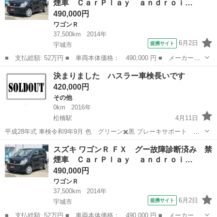
煙車 ＣａｒＰｌａｙ ａｎｄｒｏｉ…
ップ 電動格納ミラ...
490,000円
ワゴンＲ
37,500km
2014年
6月2日
提携サイト
宇城市
■ 支払総額: 52万円 ■ 車両本体価格： 490,000 円 ■ メーカー
名： スズキ ■ 車種名： ワゴンＲ ■ グレード名： ＦＸ グー
熊本
宇城市
ワゴンＲ
決まりました ハスラー車検長いです
故障診断済み 禁煙車 ＣａｒＰｌａｙ ａｎｄｒｏｉｄａｕｔｏ
420,000円
ディスプレイオー...
その他
0km
2016年
松橋駅
4月11日
平成28年式 車検令和9年9月 色 グリーン✖️黒 ブレーキサポート 前
に車などがあり危ない時はブレーキがかかります。 信号待ちで前の車
熊本
宇城市
松橋駅
その他
ハスラー
スズキ ワゴンＲ ＦＸ グー故障診断済み 禁
が動き出したら音が鳴ります。 全方面モニターナビで駐車も分かりや
煙車 ＣａｒＰｌａｙ ａｎｄｒｏｉ…
すいです。 左右シートヒ...
490,000円
ワゴンＲ
37,500km
2014年
6月2日
提携サイト
宇城市
■ 支払総額: 52万円 ■ 車両本体価格： 490,000 円 ■ メーカー