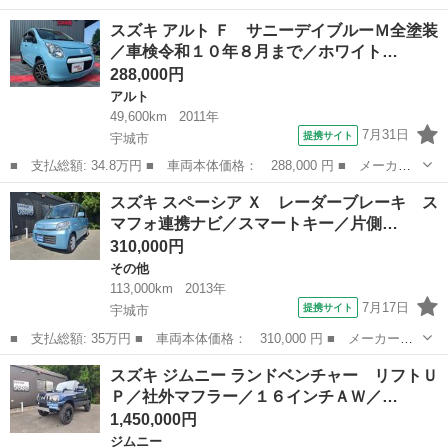
名： スズキ ■ 車種名： ワゴンＲ ■ グレード名： ハイブリッ
熊本
宇城市
ワゴンＲ
スズキ アルト Ｆ サニーデイブルーＭ全塗装
ドＦＸ ナビ ＴＶ キーレスエントリー アイドリングストップ
／車検令和１０年８月まで／ホワイト…
電動格納ミラー ...
288,000円
アルト
49,600km
2011年
7月31日
提携サイト
宇城市
■ 支払総額: 34.8万円 ■ 車両本体価格： 288,000 円 ■ メーカー
名： スズキ ■ 車種名： アルト ■ グレード名： Ｆ サニーデ
熊本
宇城市
アルト
スズキ スペーシア Ｘ レーダーブレーキ ス
イブルーＭ全塗装／車検令和１０年８月まで／ホワイトルーフ／キー
マフォ連携ナビ／スマートキー／片側…
レス／ヘッド...
310,000円
その他
113,000km
2013年
7月17日
提携サイト
宇城市
■ 支払総額: 35万円 ■ 車両本体価格： 310,000 円 ■ メーカー
名： スズキ ■ 車種名： スペーシア ■ グレード名： Ｘ レー
熊本
宇城市
その他
スズキ ジムニー ランドベンチャー リフトＵ
ダーブレーキ スマフォ連携ナビ／スマートキー／片側パワースライ
Ｐ／社外マフラー／１６インチＡＷ／…
ドドア／ダブルエ...
1,450,000円
ジムニー