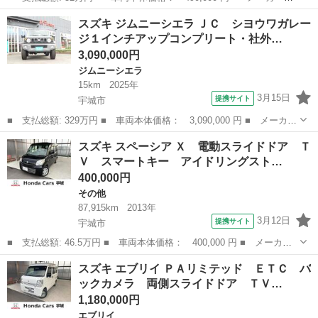
名： スズキ ■ 車種名： ワゴンＲ ■ グレード名： ＦＸ グー
熊本
宇城市
ワゴンＲ
スズキ ジムニーシエラ ＪＣ シヨウワガレー
故障診断済み 禁煙車 ＣａｒＰｌａｙ ａｎｄｒｏｉｄａｕｔｏ
ジ１インチアップコンプリート・社外…
ディスプレイオー...
3,090,000円
ジムニーシエラ
15km
2025年
3月15日
提携サイト
宇城市
■ 支払総額: 329万円 ■ 車両本体価格： 3,090,000 円 ■ メーカー
名： スズキ ■ 車種名： ジムニーシエラ ■ グレード名： Ｊ
熊本
宇城市
ジムニーシエラ
スズキ スペーシア Ｘ 電動スライドドア Ｔ
Ｃ シヨウワガレージ１インチアップコンプリート・社外アルミ・Ｇ
Ｖ スマートキー アイドリングスト…
ＥＯ Ｘ－Ａ...
400,000円
その他
87,915km
2013年
3月12日
提携サイト
宇城市
■ 支払総額: 46.5万円 ■ 車両本体価格： 400,000 円 ■ メーカー
名： スズキ ■ 車種名： スペーシア ■ グレード名： Ｘ 電動
熊本
宇城市
その他
スズキ エブリイ ＰＡリミテッド ＥＴＣ バ
スライドドア ＴＶ スマートキー アイドリングストップ ＣＶ
ックカメラ 両側スライドドア ＴＶ…
Ｔ 盗難防止シ...
1,180,000円
エブリイ