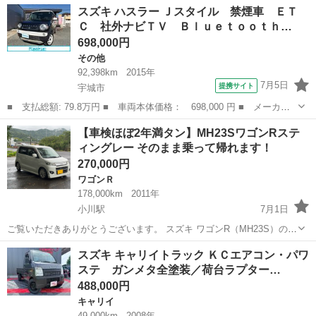
熊本
宇城市
アルトラパン
スズキ ハスラー Ｊスタイル 禁煙車 ＥＴ
品タイヤ４本交換済／ブラウンルーフ＆ミラー／シートカバー／プッ
Ｃ 社外ナビＴＶ Ｂｌｕｅｔｏｏｔｈ…
シュスタート...
698,000円
その他
92,398km
2015年
7月5日
提携サイト
宇城市
■ 支払総額: 79.8万円 ■ 車両本体価格： 698,000 円 ■ メーカー
名： スズキ ■ 車種名： ハスラー ■ グレード名： Ｊスタイ
熊本
宇城市
その他
【車検ほぼ2年満タン】MH23SワゴンRステ
ル 禁煙車 ＥＴＣ 社外ナビＴＶ Ｂｌｕｅｔｏｏｔｈ 衝突被害
ィングレー そのまま乗って帰れます！
軽減システム ...
270,000円
ワゴンＲ
178,000km
2011年
小川駅
7月1日
ご覧いただきありがとうございます。 スズキ ワゴンR（MH23S）の出
品です。 別車両への乗り換えのため、車検取得直後ではありますが、
熊本
宇城市
小川駅
ワゴンＲ
ワゴンR
スズキ キャリイトラック ＫＣエアコン・パワ
お譲りいたします。 今年4月の車検時に、今後長く乗るつもりで総額
ステ ガンメタ全塗装／荷台ラプター…
15万円ほどかけて足回りや...
488,000円
キャリイ
49,000km
2008年