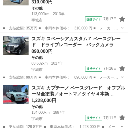
310,000円
その他
113,000km
2013年
7月17日
提携サイト
宇城市
■ 支払総額: 35万円 ■ 車両本体価格： 310,000 円 ■ メーカー
名： スズキ ■ 車種名： スペーシア ■ グレード名： Ｘ レー
熊本
宇城市
その他
スズキ スペーシアカスタムＺ ベースグレー
ダーブレーキ スマフォ連携ナビ／スマートキー／片側パワースライ
ド ドライブレコーダー バックカメラ…
ドドア／ダブルエ...
890,000円
その他
83,632km
2017年
7月16日
提携サイト
宇城市
■ 支払総額: 99万円 ■ 車両本体価格： 890,000 円 ■ メーカー
名： スズキ ■ 車種名： スペーシアカスタムＺ ■ グレード
熊本
宇城市
その他
スズキ カプチーノ ベースグレード オフブル
名： ベースグレード ドライブレコーダー バックカメラ アイド
ーＭ全塗装／オートマ／タイヤ４本新…
リングストップ Ｒシ...
1,228,000円
その他
134,000km
1997年
7月11日
提携サイト
宇城市
■ 支払総額: 129.8万円 ■ 車両本体価格： 1,228,000 円 ■ メーカ