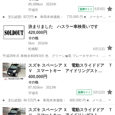
85,089km
2015年
6月4日
提携サイト
宇城市
■ 支払総額: 82万円 ■ 車両本体価格： 770,000 円 ■ メーカー
名： スズキ ■ 車種名： ハスラー ■ グレード名： Ｇ ＥＴ
熊本
宇城市
その他
決まりました ハスラー車検長いです
Ｃ ＴＶ 衝突被害軽減システム スマートキー アイドリングスト
420,000円
ップ 電動格納ミラ...
その他
0km
2016年
松橋駅
4月11日
平成28年式 車検令和9年9月 色 グリーン✖️黒 ブレーキサポート 前
に車などがあり危ない時はブレーキがかかります。 信号待ちで前の車
熊本
宇城市
松橋駅
その他
ハスラー
スズキ スペーシア Ｘ 電動スライドドア Ｔ
が動き出したら音が鳴ります。 全方面モニターナビで駐車も分かりや
Ｖ スマートキー アイドリングスト…
すいです。 左右シートヒ...
400,000円
その他
87,915km
2013年
3月12日
提携サイト
宇城市
■ 支払総額: 46.5万円 ■ 車両本体価格： 400,000 円 ■ メーカー
名： スズキ ■ 車種名： スペーシア ■ グレード名： Ｘ 電動
熊本
宇城市
その他
スズキ スペーシア Ｘ 電動スライドドア Ｔ
スライドドア ＴＶ スマートキー アイドリングストップ ＣＶ