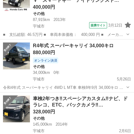
Ｖ スマートキー アイドリングスト…
Ｔ 盗難防止シ...
400,000円
その他
87,915km
2013年
3月12日
提携サイト
宇城市
■ 支払総額: 46.5万円 ■ 車両本体価格： 400,000 円 ■ メーカー
名： スズキ ■ 車種名： スペーシア ■ グレード名： Ｘ 電動
熊本
宇城市
その他
R4年式 スーパーキャリイ 34,000キロ
スライドドア ＴＶ スマートキー アイドリングストップ ＣＶ
880,000円
Ｔ 盗難防止シ...
オンライン決済
その他
34,000km
0年
宇城市
5月26日
令和4年式 スーパーキャリイ 4WD L MT車 車検8年9月 34,000キロ グ
リーン 社外ホイール ナビ 内外装共に綺麗です 現状売り 質問等どう
熊本
宇城市
その他
スーパーキャリイ
車検2年つき‼️スペーシアカスタム‼️ナビ、ド
ぞ！！
ラレコ、ETC、バックカメラ‼️…
328,000円
その他
145,000km
2014年
宇城市
2月6日