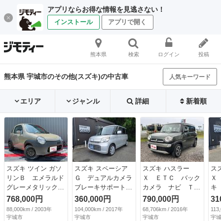
アプリならお得な情報を見逃さない！
インストール
アプリで開く
熊本県
検索
ログイン
投稿
熊本県 宇城市のその他(スズキ)の中古車
人気キーワード
エリア
ジャンル
詳細
新着順
スズキ ツイン ガソ
スズキ スペーシア
スズキ ハスラー
ス
リンＢ エメラルド
Ｇ デュアルカメラ
Ｘ ＥＴＣ バック
Ｘ
グレーメタリック全
ブレーキサポート／
カメラ ナビ Ｔ
キ
塗装／新品シートカ
Ｓエネチャージ／ス
Ｖ レーンアシス
ビ
768,000円
360,000円
790,000円
31
バー／新品アルミホ
マートキー／プッシ
ト 衝突被害軽減シ
片
88,000km / 2003年
104,000km / 2017年
68,706km / 2016年
113
イール／新品マッド
ュスタート／ドアバ
ステム オートライ
ド
宇城市
宇城市
宇城市
宇