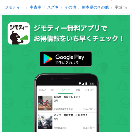
ジモティー
中古車
スズキ
その他
熊本県のその他
宇城市の