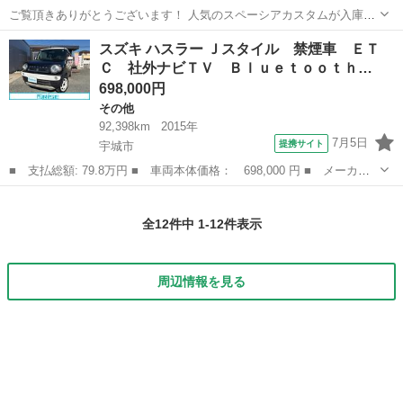
ご覧頂きありがとうございます！ 人気のスペーシアカスタムが入庫し
ました☆ ◎車種:スペーシアカスタム ◎型式:DBA-MK32S ◎カラーコ
熊本
宇城市
その他
スペーシア
スズキ ハスラー Ｊスタイル 禁煙車 ＥＴ
ード:ZJ3 ◎年式:平成26年 ◎走行距離:145.000km ...
Ｃ 社外ナビＴＶ Ｂｌｕｅｔｏｏｔｈ…
698,000円
その他
92,398km
2015年
7月5日
提携サイト
宇城市
■ 支払総額: 79.8万円 ■ 車両本体価格： 698,000 円 ■ メーカー
名： スズキ ■ 車種名： ハスラー ■ グレード名： Ｊスタイ
熊本
宇城市
その他
ル 禁煙車 ＥＴＣ 社外ナビＴＶ Ｂｌｕｅｔｏｏｔｈ 衝突被害
全12件中 1-12件表示
軽減システム ...
周辺情報を見る