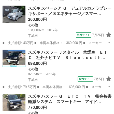
ー名： スズキ ■ 車種名： カプチーノ ■ グレード名： ベース
熊本
宇城市
その他
スズキ スペーシア Ｇ デュアルカメラブレー
グレード オフブルーＭ全塗装／オートマ／タイヤ４本新品交換済／
キサポート／Ｓエネチャージ／スマー…
ターボ／...
360,000円
その他
104,000km
2017年
7月26日
提携サイト
宇城市
■ 支払総額: 43万円 ■ 車両本体価格： 360,000 円 ■ メーカー
名： スズキ ■ 車種名： スペーシア ■ グレード名： Ｇ デュ
熊本
宇城市
その他
スズキ ハスラー Ｊスタイル 禁煙車 ＥＴ
アルカメラブレーキサポート／Ｓエネチャージ／スマートキー／プッ
Ｃ 社外ナビＴＶ Ｂｌｕｅｔｏｏｔｈ…
シュスタート／ド...
698,000円
その他
92,398km
2015年
7月5日
提携サイト
宇城市
■ 支払総額: 79.8万円 ■ 車両本体価格： 698,000 円 ■ メーカー
名： スズキ ■ 車種名： ハスラー ■ グレード名： Ｊスタイ
熊本
宇城市
その他
スズキ ハスラー Ｇ ＥＴＣ ＴＶ 衝突被害
ル 禁煙車 ＥＴＣ 社外ナビＴＶ Ｂｌｕｅｔｏｏｔｈ 衝突被害
軽減システム スマートキー アイド…
軽減システム ...
770,000円
その他