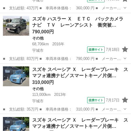
宇城市
■ 支払総額: 43万円 ■ 車両本体価格： 360,000 円 ■ メーカー
名： スズキ ■ 車種名： スペーシア ■ グレード名： Ｇ デュ
熊本
宇城市
その他
スズキ ハスラー Ｘ ＥＴＣ バックカメラ
アルカメラブレーキサポート／Ｓエネチャージ／スマートキー／プッ
ナビ ＴＶ レーンアシスト 衝突被…
シュスタート／ド...
790,000円
その他
68,706km
2016年
7月18日
提携サイト
宇城市
■ 支払総額: 83万円 ■ 車両本体価格： 790,000 円 ■ メーカー
名： スズキ ■ 車種名： ハスラー ■ グレード名： Ｘ ＥＴ
熊本
宇城市
その他
スズキ スペーシア Ｘ レーダーブレーキ ス
Ｃ バックカメラ ナビ ＴＶ レーンアシスト 衝突被害軽減シス
マフォ連携ナビ／スマートキー／片側…
テム オートライト...
310,000円
その他
113,000km
2013年
7月17日
提携サイト
宇城市
■ 支払総額: 35万円 ■ 車両本体価格： 310,000 円 ■ メーカー
名： スズキ ■ 車種名： スペーシア ■ グレード名： Ｘ レー
熊本
宇城市
その他
スズキ スペーシア Ｘ レーダーブレーキ ス
ダーブレーキ スマフォ連携ナビ／スマートキー／片側パワースライ
マフォ連携ナビ／スマートキー／片側…
ドドア／ダブルエ...