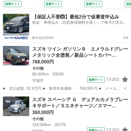
タイヤ４本／ライト
イザー／ＥＴＣ／Ｂ
ト ＨＩＤ スマー
ッ
提携サイト
提携サイト
提携サイト
提
スモーク加工ヘッド
ｌｕｅｔｏｏｔｈ対
トキー アイドリン
Ｍ
ライト＆テールレン
応デッキ／ダブルエ
グストップ 電動格
応
【保証人不要🙆】最短2分で仮審査申込み
ズ／キーレス／車検
アバッグ／シートヒ
納ミラー シートヒ
メ
税金・車検込み（自賠責保険料を除く）で毎月の支払額
令和１０年４月まで
ーター （車検整備
ーター ベンチシー
シ
は一定の自社ローン🚗
（検10.4）
付）
ト ＣＶＴ 盗難防
9.
止システム （検
Ad
株式会社IDOM
9.11）
スズキ ツイン ガソリンＢ エメラルドグレー
メタリック全塗装／新品シートカバー…
768,000円
その他
88,000km
2003年
7月26日
提携サイト
宇城市
■ 支払総額: 82.8万円 ■ 車両本体価格： 768,000 円 ■ メーカー
名： スズキ ■ 車種名： ツイン ■ グレード名： ガソリンＢ
熊本
宇城市
その他
スズキ スペーシア Ｇ デュアルカメラブレー
エメラルドグレーメタリック全塗装／新品シートカバー／新品アルミ
キサポート／Ｓエネチャージ／スマー…
ホイール／新...
360,000円
その他
104,000km
2017年
7月26日
提携サイト