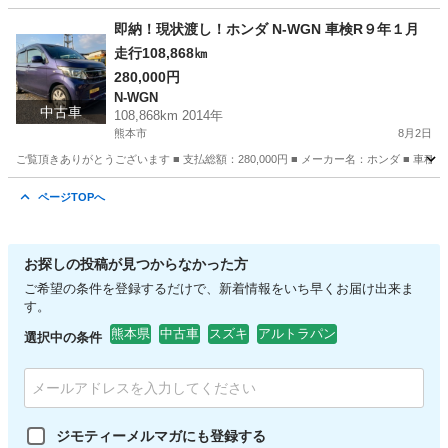
熊本
熊本市
アクティ
走行距離
即納！現状渡し！ホンダ N-WGN 車検R９年１月
走行108,868㎞
280,000円
N-WGN
中古車
108,868km 2014年
熊本市
8月2日
ご覧頂きありがとうございます ■ 支払総額：280,000円 ■ メーカー名：ホンダ ■ 車種名：N-
熊本
熊本市
N-WGN
走行距離
ページTOPへ
お探しの投稿が見つからなかった方
ご希望の条件を登録するだけで、新着情報をいち早くお届け出来ま
す。
熊本県
中古車
スズキ
アルトラパン
選択中の条件
ジモティーメルマガにも登録する