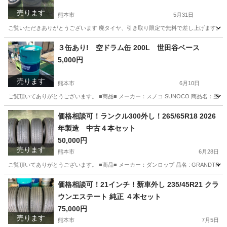
売ります
熊本市
5月31日
ご覧いただきありがとうございます 廃タイヤ、引き取り限定で無料で差し上げます。 ※一本から
熊本
熊本市
タイヤ、ホイール
３缶あり! 空ドラム缶 200L 世田谷ベース
5,000円
売ります
熊本市
6月10日
ご覧頂いてありがとうございます。 ■商品■ メーカー：スノコ SUNOCO 商品名：空ドラム缶 200
熊本
熊本市
その他
ドラム缶
価格相談可！ランクル300外し！265/65R18 2026
年製造 中古４本セット
50,000円
売ります
熊本市
6月28日
ご覧頂いてありがとうございます。 ■商品■ メーカー：ダンロップ 品名 : GRANDTREK H/T31 
熊本
熊本市
タイヤ、ホイール
価格相談可！21インチ！新車外し 235/45R21 クラ
ウンエステート 純正 ４本セット
75,000円
売ります
熊本市
7月5日