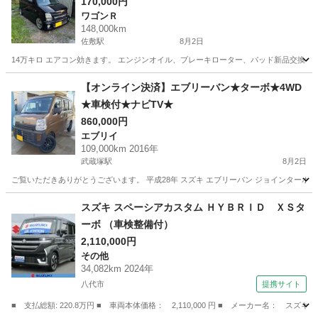
170,000円
ワゴンＲ
148,000km
佐敷駅
8月2日
14万キロ エアコン効きます。 エンジンオイル、ブレーキローター、パッド新品交換し
熊本
葦北郡
佐敷駅
ワゴンＲ
ワゴンR
【オンライン決済】エブリーバン★ターボ★4WD
★車検付★ナビTV★
860,000円
エブリイ
109,000km 2016年
武蔵塚駅
8月2日
ご覧いただきありがとうございます。 平成28年 スズキ エブリーバン ジョインターボ 4WD
熊本
熊本市
武蔵塚駅
エブリイ
スズキ スペーシアカスタム ＨＹＢＲＩＤ ＸＳタ
ーボ （車検整備付）
2,110,000円
その他
34,082km 2024年
八代市
提携サイト
■ 支払総額: 220.8万円 ■ 車両本体価格： 2,110,000 円 ■ メーカー名： ス