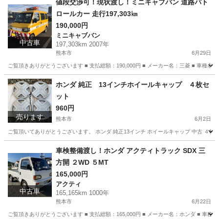
値段交渉可！現状渡し！ミニキャブバン 道路パト
ロールカー 走行197,303㎞
190,000円
ミニキャブバン
中古車
197,303km 2007年
熊本市
6月29日
ご覧頂きありがとうございます ■ 支払総額：190,000円 ■ メーカー名：三菱 ■ 車種名：ミニキ
熊本
熊本市
ミニキャブバン
パトロールカー
ホンダ 純正 13インチホイールキャップ ４枚セ
ット
960円
売ります
熊本市
6月2日
ご覧頂いてありがとうございます。 ホンダ 純正13インチ ホイールキャップ 中古 ４枚 
熊本
熊本市
タイヤ、ホイール
13インチ
車検整備渡し！ホンダ アクティトラック SDX 三
方開 ２WD ５MT
165,000円
アクティ
中古車
165,165km 1000年
熊本市
6月22日
ご覧頂きありがとうございます ■ 支払総額：165,000円 ■ メーカー名：ホンダ ■ 車種名：ア