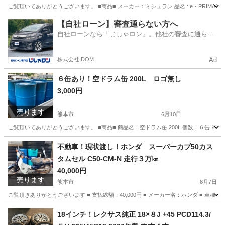
ご覧頂いてありがとうございます。 ■商品■ メーカー：ミシュラン 品名 : e・PRIMACY サイズ：
熊本
熊本市
タイヤ、ホイール
クラウンエステート
【自社ローン】審査通らない方へ
自社ローンなら「じしゃロン」。他社の審査に通らな
かった方も
株式会社IDOM
Ad
６缶あり！空ドラム缶 200L ロゴ無し
3,000円
売ります
熊本市
6月10日
ご覧頂いてありがとうございます。 ■商品■ 商品名：空ドラム缶 200L 個数：６缶 ※在庫が入り
熊本
熊本市
その他
ドラム缶
不動車！現状渡し！ホンダ スーパーカブ50カス
タムセル C50-CM-N 走行３万㎞
40,000円
売ります
熊本市
8月7日
ご覧頂きありがとうございます ■ 支払総額：40,000円 ■ メーカー名：ホンダ ■ 車種名：スー
熊本
熊本市
ホンダ
不動
18インチ！レクサス純正 18×８J +45 PCD114.3/