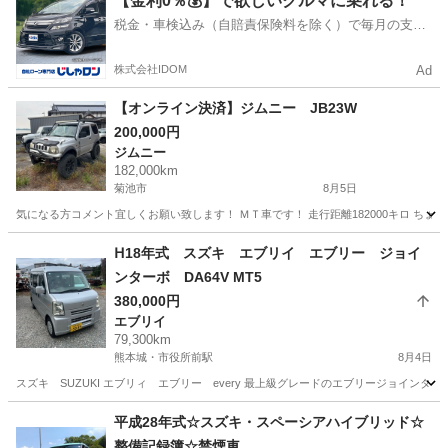
【金利0％💰】で欲しいクルマに乗れる！
税金・車検込み（自賠責保険料を除く）で毎月の支払
額は一定の自社ローン🚗
株式会社IDOM
Ad
【オンライン決済】ジムニー JB23W
200,000円
ジムニー
182,000km
菊池市
8月5日
気になる方コメント宜しくお願い致します！ ＭＴ車です！ 走行距離182000キロ ち
熊本
菊池市
ジムニー
走行距離
ᕼ18年式 スズキ エブリイ エブリー ジョイ
ンターボ DA64V MT5
380,000円
エブリイ
79,300km
熊本城・市役所前駅
8月4日
スズキ SUZUKI エブリィ エブリー every 最上級グレードのエブリージョインター
熊本
熊本市
熊本城・市役所前駅
エブリイ
平成28年式☆スズキ・スペーシアハイブリッド☆
整備記録簿☆禁煙車