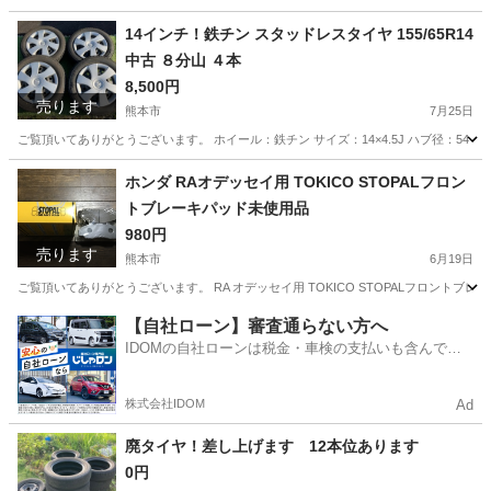
14インチ！鉄チン スタッドレスタイヤ 155/65R14
中古 ８分山 ４本
8,500円
売ります
熊本市
7月25日
ご覧頂いてありがとうございます。 ホイール：鉄チン サイズ：14×4.5J ハブ径：54 タイヤ：ス
熊本
熊本市
タイヤ、ホイール
スタッドレスタイヤ
ホンダ RAオデッセイ用 TOKICO STOPALフロン
トブレーキパッド未使用品
980円
売ります
熊本市
6月19日
ご覧頂いてありがとうございます。 RA オデッセイ用 TOKICO STOPALフロントブレーキパッ
熊本
熊本市
メンテナンス用品
ブレーキパッド
【自社ローン】審査通らない方へ
IDOMの自社ローンは税金・車検の支払いも含んでい
るので毎月の支払額は一定
株式会社IDOM
Ad
廃タイヤ！差し上げます 12本位あります
0円