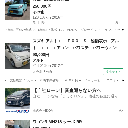
250,000円
その他
128,107km 2016年
竜田口駅
8月3日
・年式: 平成28年式(2016年式) ・型式: DAA-MK42S ・グレード: G ・トランスミッ
熊本
熊本市
竜田口駅
その他
スズキ アルトエコ ＥＣＯ－Ｓ 総額表示 アル
ト エコ エアコン パワステ パワーウィン
ド キーレスキー タイミングチェーン Ｉ－Ｓ
90,000円
アルト
ＴＯＰ （検9.2）
243,013km 2012年
大分県 大分市
提携サイト
■ 支払総額: 10万円 ■ 車両本体価格： 90,000 円 ■ メーカー名： スズキ
大分
大分市
アルト
【自社ローン】審査通らない方へ
自社ローンなら「じしゃロン」。他社の審査に通らな
かった方も
株式会社IDOM
Ad
ワゴンR MH21S ターボ RR