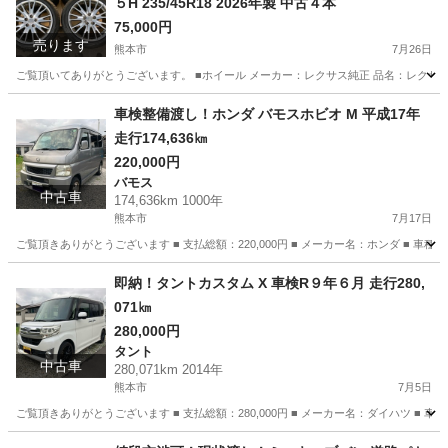
５H 235/45R18 2026年製 中古４本
75,000円
売ります
熊本市
7月26日
ご覧頂いてありがとうございます。 ■ホイール メーカー：レクサス純正 品名：レクサス GS 純正 サ
熊本
熊本市
タイヤ、ホイール
車検整備渡し！ホンダ バモスホビオ M 平成17年
走行174,636㎞
220,000円
バモス
中古車
174,636km 1000年
熊本市
7月17日
ご覧頂きありがとうございます ■ 支払総額：220,000円 ■ メーカー名：ホンダ ■ 車種名：バモ
熊本
熊本市
バモス
バモスホビオ
即納！タントカスタム X 車検R９年６月 走行280,
071㎞
280,000円
タント
中古車
280,071km 2014年
熊本市
7月5日
ご覧頂きありがとうございます ■ 支払総額：280,000円 ■ メーカー名：ダイハツ ■ 車種
熊本
熊本市
タント
走行距離