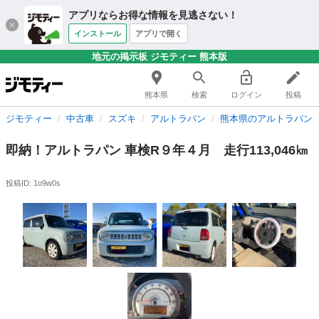
アプリならお得な情報を見逃さない！
インストール
アプリで開く
地元の掲示板 ジモティー 熊本版
熊本県
検索
ログイン
投稿
ジモティー
中古車
スズキ
アルトラパン
熊本県のアルトラパン
即納！アルトラパン 車検R９年４月 走行113,046㎞
投稿ID: 1o9w0s