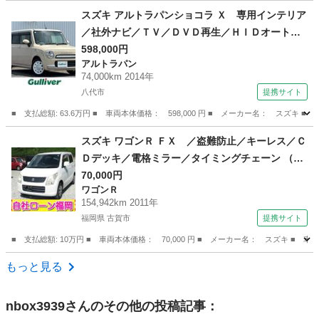
熊本
八代市
その他
スズキ アルトラパンショコラ Ｘ 専用インテリア
／社外ナビ／ＴＶ／ＤＶＤ再生／ＨＩＤオートラ
イト／ＥＴＣ／プッシュスタート／スマートキー
598,000円
アルトラパン
／アイドリングストップ／純正１４ＡＷ／禁煙車
74,000km 2014年
（検9.8）
八代市
提携サイト
■ 支払総額: 63.6万円 ■ 車両本体価格： 598,000 円 ■ メーカー名： ス
熊本
八代市
アルトラパン
スズキ ワゴンＲ ＦＸ ／盗難防止／キーレス／Ｃ
Ｄデッキ／電格ミラー／タイミングチェーン （検
10.6）
70,000円
ワゴンＲ
154,942km 2011年
福岡県 古賀市
提携サイト
■ 支払総額: 10万円 ■ 車両本体価格： 70,000 円 ■ メーカー名： スズキ 
福岡
古賀市
ワゴンＲ
もっと見る
nbox3939
さんのその他の投稿記事：