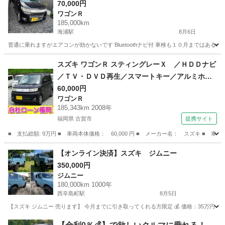
70,000円
ワゴンＲ
185,000km
海浦駅
8月6日
普通に乗れますがエアコンが効かないです Bluetoothナビ付 車検も１０月まではあ
熊本
天草市
海浦駅
ワゴンＲ
スズキ ワゴンＲ スティングレーＸ ／ＨＤＤナビ
／ＴＶ・ＤＶＤ再生／スマートキー／アルミホイ
ール／ＨＩＤライト／盗難防止／電格ミラー／タ
60,000円
ワゴンＲ
イミングチェーン （検9.6）
185,343km 2008年
福岡県 古賀市
提携サイト
■ 支払総額: 9万円 ■ 車両本体価格： 60,000 円 ■ メーカー名： スズキ 
福岡
古賀市
ワゴンＲ
【オンライン決済】スズキ ジムニー
350,000円
ジムニー
180,000km 1000年
西辛島町駅
8月5日
【スズキ ジムニー 売ります】 今月までに引き取ってくれる方限定 💰 価格：35万円 
熊本
熊本市
西辛島町駅
ジムニー
走行距離