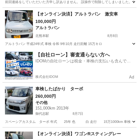
前回連絡をしていただいた方申し訳ありません。 誤操作で削除してしまいました。 通勤
熊本
玉名市
玉名駅
ソリオ
【オンライン決済】アルトラパン 激安車
100,000円
アルトラパン
北熊本駅
8月8日
アルトラパン 平成24年式 車検 令和 9年10月 走行距離 15万キロ
熊本
熊本市
北熊本駅
アルトラパン
【自社ローン】審査通らない方へ
IDOMの自社ローンは税金・車検の支払いも含んでい
るので毎月の支払額は一定
株式会社IDOM
Ad
車検したばかり ターボ
260,000円
その他
151,000km 2013年
御代志駅
8月7日
スペーシアカスタム ターボ 年式 25年 色 白 走行 15万1000km 車検 10年
熊本
菊池市
御代志駅
その他
【オンライン決済】ワゴンRスティングレー