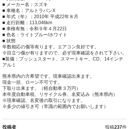
■ メーカー名：スズキ

■ 車種名：アルトラパンX

■ 年式（年）：2010年 平成22年８月

■ 走行距離：113,046km

■ 車検有無：令和９年４月22日

■ 色名：ライトブルー/ホワイト

■ 状態

年数相応の傷等有ります。エアコン良好です。

※目立つ傷が有りますので、必ず現車確認をされて下さい。

■装備：プッシュスタート、スマートキー、CD、14インチ
アルミ

熊本県内の方希望です。現車確認出来ます。

現金一括、ローン不可です。

下取り出来ます。（軽自動車３万円）

本年度自動車税、リサイクル券、名変込み（熊本県内）

※現車確認、名変後の取引になります。

※多少の値引き可（常識の範囲内でお願いします）
投稿者
投稿
237
件