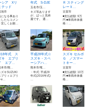
ーシア Xリ
年式 S-DJE
Ｒ スティング
ミテッド
レーＸ…
玉名市/玉…
菊池市
古賀市
キズ等あります
が、ぱっと見綺
気になる事あり
■支払総額: 9万
麗です。 通…
ましたらコメン
円 ■車両本体価
ト宜しくお願…
格：…
ᕼ18年式 ス
平成28年式☆
スズキ セルボ
ズキ エブリ
スズキ・スペ
Ｇ ／スマー
イ エブ…
ーシアハ…
トキー…
熊本市/熊…
熊本市/竜…
古賀市
スズキSUZUKI
・年式: 平成28
■支払総額: 10万
エブリィエブリ
年式(2016年式)
円 ■車両本体価
ーe…
…
格…