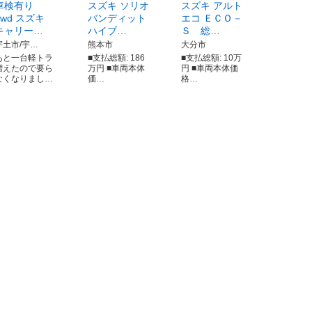
車検有り
スズキ ソリオ
スズキ アルト
4wd スズキ
バンディット
エコ ＥＣＯ－
キャリー…
ハイブ…
Ｓ 総…
宇土市/宇…
熊本市
大分市
あと一台軽トラ
■支払総額: 186
■支払総額: 10万
増えたので要ら
万円 ■車両本体
円 ■車両本体価
なくなりまし…
価…
格…