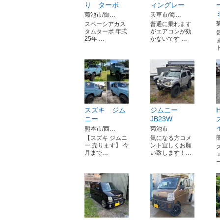
り ターボ
ィングレー
菊池市/御…
天草市/海…
スペーシアカス
普通に乗れます
タムターボ 年式
がエアコンが効
25年 …
かないです …
スズキ ジム
ジムニー
ニー
JB23W
熊本市/西…
菊池市
【スズキ ジムニ
気になる方コメ
ー 売ります】 今
ント宜しくお願
月まで…
い致します！…