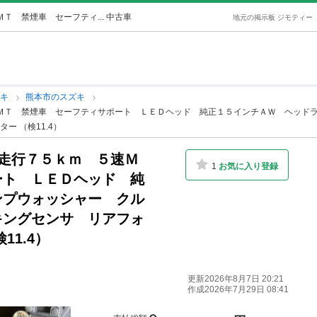
Ｔ 禁煙車 セーフティ... 中古車
地元の掲示板 ジモティー
ズキ
熊本市のスズキ
速ＭＴ 禁煙車 セーフティサポート ＬＥＤヘッド 純正１５インチＡＷ ヘッド
 （検11.4）
 走行７５ｋｍ ５速Ｍ
1
お気に入り登録
ート ＬＥＤヘッド 純
ンプウォッシャー クル
キングセンサ リアフォ
1.4）
更新2026年8月7日 20:21
作成2026年7月29日 08:41