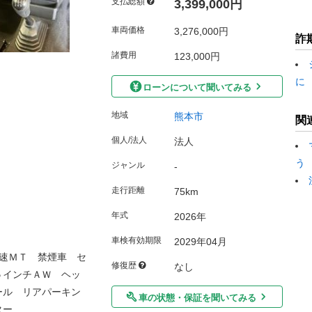
支払総額
3,399,000円
車両価格
3,276,000円
詐
諸費用
123,000円
に
ローンについて聞いてみる
地域
熊本市
関
個人/法人
法人
う
ジャンル
-
走行距離
75km
年式
2026年
車検有効期限
2029年04月
速ＭＴ 禁煙車 セ
修復歴
なし
５インチＡＷ ヘッ
ール リアパーキン
車の状態・保証を聞いてみる
ター