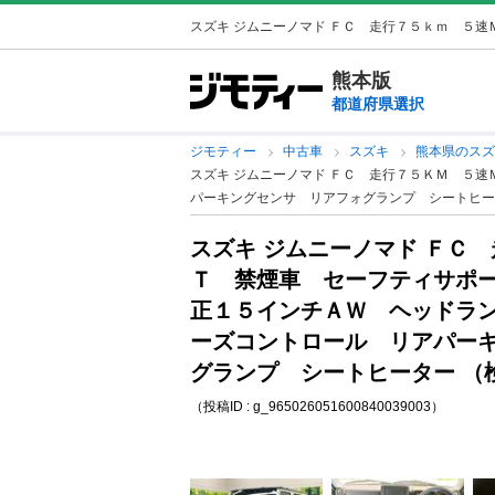
スズキ ジムニーノマド ＦＣ 走行７５ｋｍ ５速Ｍ
熊本版
都道府県選択
ジモティー
中古車
スズキ
熊本県のス
スズキ ジムニーノマド ＦＣ 走行７５ＫＭ ５
パーキングセンサ リアフォグランプ シートヒーター
スズキ ジムニーノマド ＦＣ
Ｔ 禁煙車 セーフティサポ
正１５インチＡＷ ヘッドラ
ーズコントロール リアパー
グランプ シートヒーター （検1
（投稿ID : g_965026051600840039003）