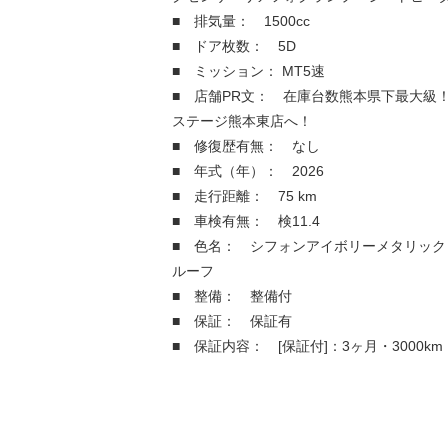
■ 排気量： 1500cc
■ ドア枚数： 5D
■ ミッション： MT5速
■ 店舗PR文： 在庫台数熊本県下最大級
ステージ熊本東店へ！
■ 修復歴有無： なし
■ 年式（年）： 2026
■ 走行距離： 75 km
■ 車検有無： 検11.4
■ 色名： シフォンアイボリーメタリック
ルーフ
■ 整備： 整備付
■ 保証： 保証有
■ 保証内容： [保証付]：3ヶ月・3000km