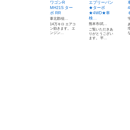
ワゴンR
エブリーバン
MH21S ター
★ターボ
ボ RR
★4WD★車
検…
葦北郡/佐…
熊本市/武…
14万キロ エアコ
ン効きます。 エ
ご覧いただきあ
ンジン…
りがとうござい
ます。 平…