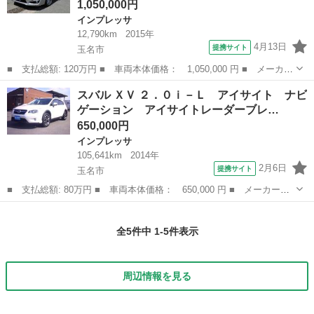
1,050,000円
インプレッサ
12,790km
2015年
4月13日
提携サイト
玉名市
■ 支払総額: 120万円 ■ 車両本体価格： 1,050,000 円 ■ メーカー
名： スバル ■ 車種名： インプレッサＧ４ ■ グレード名：
熊本
玉名市
インプレッサ
スバル ＸＶ ２．０ｉ－Ｌ アイサイト ナビ
２．０ｉ－Ｓアイサイト ナビ＆フルセグＴＶ＆ＤＶＤビデオ＆Ｂｌ
ゲーション アイサイトレーダーブレ…
ｕｅｔｏｏｔ...
650,000円
インプレッサ
105,641km
2014年
2月6日
提携サイト
玉名市
■ 支払総額: 80万円 ■ 車両本体価格： 650,000 円 ■ メーカー
名： スバル ■ 車種名： ＸＶ ■ グレード名： ２．０ｉ－Ｌ
熊本
玉名市
インプレッサ
アイサイト ナビゲーション アイサイトレーダーブレーキサポート
全5件中 1-5件表示
カメラ パドルシ...
周辺情報を見る