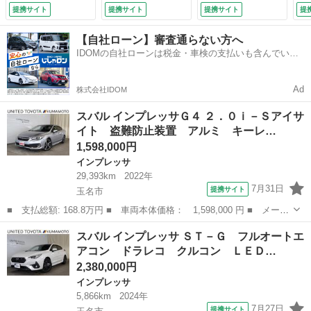
フティ アクセスキ
ワンオーナー スマ
ックカメラ・４Ｗ
フ
提携サイト
提携サイト
提携サイト
提
ー クルコン １オ
ートキー ＥＴＣ
Ｄ・アイサイト付・
ト
ーナー 電動シー
バックカメラ 横滑
前後ドライブレコー
プ
【自社ローン】審査通らない方へ
ト メモリーナビ
り防止装置 衝突軽
ダー・スマートキ
（
IDOMの自社ローンは税金・車検の支払いも含んでいる
ＬＥＤヘッドライ
減システム （検
ー・車検令和９年１
ので毎月の支払額は一定
ト オートエアコ
9.11）
１月・走行２６８９
ン 横滑り防止 Ｅ
０ｋｍ （検9.11）
Ad
株式会社IDOM
ＴＣ ドラレコ
（検9.10）
スバル インプレッサＧ４ ２．０ｉ－Ｓアイサ
イト 盗難防止装置 アルミ キーレ…
1,598,000円
インプレッサ
29,393km
2022年
7月31日
提携サイト
玉名市
■ 支払総額: 168.8万円 ■ 車両本体価格： 1,598,000 円 ■ メーカ
ー名： スバル ■ 車種名： インプレッサＧ４ ■ グレード名：
熊本
玉名市
インプレッサ
スバル インプレッサ ＳＴ－Ｇ フルオートエ
２．０ｉ－Ｓアイサイト 盗難防止装置 アルミ キーレススター
アコン ドラレコ クルコン ＬＥＤ…
ト プリク...
2,380,000円
インプレッサ
5,866km
2024年
7月27日
提携サイト