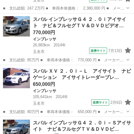
玉名市
■ 支払総額: 247.2万円 ■ 車両本体価格： 2,380,000 円 ■ メーカ
ー名： スバル ■ 車種名： インプレッサ ■ グレード名： ＳＴ
熊本
玉名市
インプレッサ
スバル インプレッサＧ４ ２．０ｉアイサイ
－Ｇ フルオートエアコン ドラレコ クルコン ＬＥＤヘッドライ
ト ナビ＆フルセグＴＶ＆ＤＶＤビデオ…
ト フル...
770,000円
インプレッサ
26,883km
2014年
7月13日
提携サイト
玉名市
■ 支払総額: 85万円 ■ 車両本体価格： 770,000 円 ■ メーカー
名： スバル ■ 車種名： インプレッサＧ４ ■ グレード名：
熊本
玉名市
インプレッサ
スバル ＸＶ ２．０ｉ－Ｌ アイサイト ナビ
２．０ｉアイサイト ナビ＆フルセグＴＶ＆ＤＶＤビデオ＆Ｂｌｕｅ
ゲーション アイサイトレーダーブレ…
ｔｏｏｔｈ＆ＣＤ＆...
650,000円
インプレッサ
105,641km
2014年
2月6日
提携サイト
玉名市
■ 支払総額: 80万円 ■ 車両本体価格： 650,000 円 ■ メーカー
名： スバル ■ 車種名： ＸＶ ■ グレード名： ２．０ｉ－Ｌ
熊本
玉名市
インプレッサ
スバル インプレッサＧ４ ２．０ｉ－Ｓアイサ
アイサイト ナビゲーション アイサイトレーダーブレーキサポート
イト ナビ＆フルセグＴＶ＆ＤＶＤビ…
カメラ パドルシ...