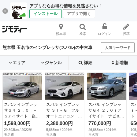
アプリならお得な情報を見逃さない！
インストール
アプリで開く
熊本県
検索
ログイン
投稿
熊本県 玉名市のインプレッサ(スバル)の中古車
人気キーワード
エリア
ジャンル
詳細
新着順
スバル インプレッ
スバル インプレッ
スバル インプレッ
ス
サＧ４ ２．０ｉ－
サ ＳＴ－Ｇ フル
サＧ４ ２．０ｉア
ｉ
Ｓアイサイト 盗難
オートエアコン ド
イサイト ナビ＆フ
ト
防止装置 アルミ
ラレコ クルコン
ルセグＴＶ＆ＤＶＤ
ン
1,598,000円
2,380,000円
770,000円
65
キーレススタート
ＬＥＤヘッドライ
ビデオ＆Ｂｌｕｅｔ
ダ
29,393km / 2022年
5,866km / 2024年
26,883km / 2014年
105
プリクラッシュセー
ト フルセグＴＶ
ｏｏｔｈ＆ＣＤ＆バ
ト
玉名市
玉名市
玉名市
玉