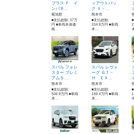
プラス Ｆ イ
ィアウトバッ
ンパネ…
ク Ｘ－…
菊池郡
熊本市
■支払総額: 37万
■支払総額:
円 ■車両本体価
334.8万円 ■車両
格…
本…
スバル フォレ
スバル レヴォ
スター プレミ
ーグ ＧＴ－
アムＳ…
Ｈ ＥＸ…
熊本市
熊本市
■支払総額:
■支払総額:
506.9万円 ■車両
189.4万円 ■車両
本…
本…