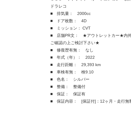
ドラレコ
■ 排気量： 2000cc
■ ドア枚数： 4D
■ ミッション： CVT
■ 店舗PR文： ★アウトレットカー★内
ご確認の上ご検討下さい★
■ 修復歴有無： なし
■ 年式（年）： 2022
■ 走行距離： 29,393 km
■ 車検有無： 検9.10
■ 色名： シルバー
■ 整備： 整備付
■ 保証： 保証有
■ 保証内容： [保証付]：12ヶ月・走行無