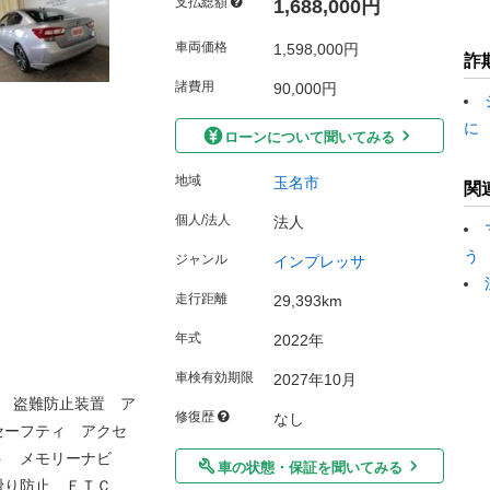
支払総額
1,688,000円
車両価格
1,598,000円
詐
諸費用
90,000円
に
ローンについて聞いてみる
地域
玉名市
関
個人/法人
法人
う
ジャンル
インプレッサ
走行距離
29,393km
年式
2022年
車検有効期限
2027年10月
 盗難防止装置 ア
修復歴
なし
セーフティ アクセ
ト メモリーナビ
車の状態・保証を聞いてみる
滑り防止 ＥＴＣ