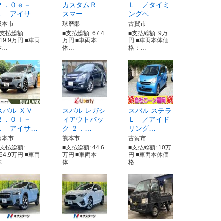
２．０ｅ－
カスタムＲ
Ｌ ／タイミ
Ｌ アイサ…
スマー…
ングベ…
熊本市
球磨郡
古賀市
■支払総額:
■支払総額: 67.4
■支払総額: 9万
219.9万円 ■車両
万円 ■車両本
円 ■車両本体価
本…
体…
格：…
スバル ＸＶ
スバル レガシ
スバル ステラ
２．０ｉ－
ィアウトバッ
Ｌ ／アイド
Ｌ アイサ…
ク ２．…
リング…
熊本市
熊本市
古賀市
■支払総額:
■支払総額: 44.6
■支払総額: 10万
164.9万円 ■車両
万円 ■車両本
円 ■車両本体価
本…
体…
格…