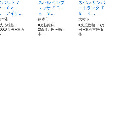
スバル ＸＶ
スバル インプ
スバル サンバ
２．０ｅ－
レッサ ＳＴ－
ートラック Ｔ
Ｌ アイサ…
Ｈ Ｓ…
Ｂ ４…
熊本市
熊本市
大村市
■支払総額:
■支払総額:
■支払総額: 13万
199.9万円 ■車両
255.9万円 ■車両
円 ■車両本体価
本…
本…
格…