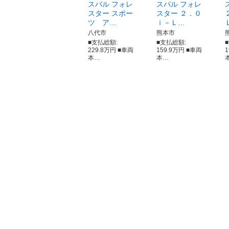
スバル フォレ
スバル フォレ
スター スポー
スター ２．０
ツ ア…
ｉ－Ｌ…
八代市
熊本市
■支払総額:
■支払総額:
229.8万円 ■車両
159.9万円 ■車両
本…
本…