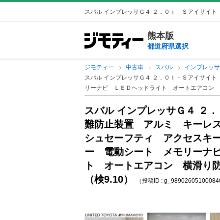
スバル インプレッサＧ４ ２．０ｉ－Ｓアイサイト 
熊本版
都道府県選択
ジモティー
中古車
スバル
インプレッ
スバル インプレッサＧ４ ２．０Ｉ－Ｓアイサイ
リーナビ ＬＥＤヘッドライト オートエアコン 横
スバル インプレッサＧ４ ２
難防止装置 アルミ キーレ
シュセーフティ アクセスキ
ー 電動シート メモリーナ
ト オートエアコン 横滑り
（検9.10）
（投稿ID : g_9890260510008