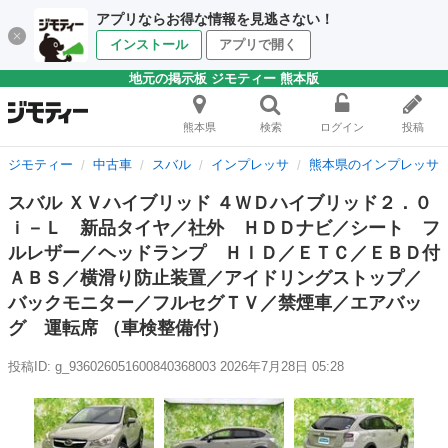
アプリならお得な情報を見逃さない！
インストール
アプリで開く
地元の掲示板 ジモティー 熊本版
熊本県
検索
ログイン
投稿
ジモティー
中古車
スバル
インプレッサ
熊本県のインプレッサ
スバル ＸＶハイブリッド ４ＷＤハイブリッド２．０
ｉ－Ｌ 新品タイヤ／社外 ＨＤＤナビ／シート フ
ルレザー／ヘッドランプ ＨＩＤ／ＥＴＣ／ＥＢＤ付
ＡＢＳ／横滑り防止装置／アイドリングストップ／
バックモニター／フルセグＴＶ／禁煙車／エアバッ
グ 運転席 （車検整備付）
投稿ID: g_936026051600840368003
2026年7月28日 05:28