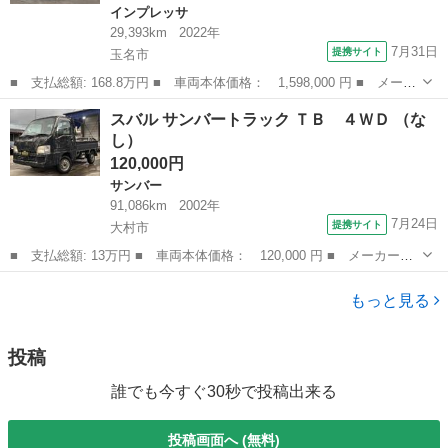
インプレッサ
29,393km
2022年
7月31日
提携サイト
玉名市
■ 支払総額: 168.8万円 ■ 車両本体価格： 1,598,000 円 ■ メーカ
ー名： スバル ■ 車種名： インプレッサＧ４ ■ グレード名：
熊本
玉名市
インプレッサ
スバル サンバートラック ＴＢ ４ＷＤ （な
２．０ｉ－Ｓアイサイト 盗難防止装置 アルミ キーレススター
し）
ト プリク...
120,000円
サンバー
91,086km
2002年
7月24日
提携サイト
大村市
■ 支払総額: 13万円 ■ 車両本体価格： 120,000 円 ■ メーカー
名： スバル ■ 車種名： サンバートラック ■ グレード名： Ｔ
長崎
大村市
サンバー
Ｂ ４ＷＤ ■ 排気量： 660cc ■ ドア枚数： 2D ■ ミッション：
もっと見る
...
投稿
誰でも今すぐ30秒で投稿出来る
投稿画面へ (無料)