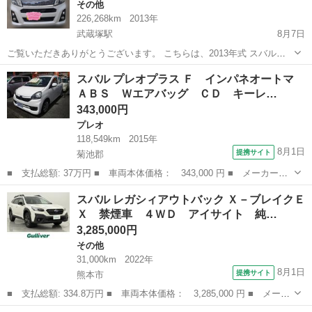
その他
226,268km
2013年
武蔵塚駅
8月7日
ご覧いただきありがとうございます。 こちらは、2013年式 スバルス
テラになります。 状態は、タイヤとブレーキパッド6ミリ シャフトブ
熊本
熊本市
武蔵塚駅
その他
スバル プレオプラス Ｆ インパネオートマ
ーツ破れてません。 マフラーエンジンしたの所マフラーセンサーマフ
ＡＢＳ Ｗエアバッグ ＣＤ キーレ…
ラー劣化してるので、ランプ...
343,000円
プレオ
118,549km
2015年
8月1日
提携サイト
菊池郡
■ 支払総額: 37万円 ■ 車両本体価格： 343,000 円 ■ メーカー
名： スバル ■ 車種名： プレオプラス ■ グレード名： Ｆ イ
熊本
菊池郡
プレオ
スバル レガシィアウトバック Ｘ－ブレイクＥ
ンパネオートマ ＡＢＳ Ｗエアバッグ ＣＤ キーレス アイドリ
Ｘ 禁煙車 ４ＷＤ アイサイト 純…
ングストップ ■...
3,285,000円
その他
31,000km
2022年
8月1日
提携サイト
熊本市
■ 支払総額: 334.8万円 ■ 車両本体価格： 3,285,000 円 ■ メーカ
ー名： スバル ■ 車種名： レガシィアウトバック ■ グレード