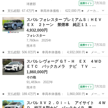
7月31日
提携サイト
球磨郡
■ 支払総額: 67.4万円 ■ 車両本体価格： 622,000 円 ■ メーカー
名： スバル ■ 車種名： ステラ ■ グレード名： カスタムＲ
熊本
球磨郡
ステラ
スバル フォレスター プレミアムＳ：ＨＥＶ
スマートアシスト 社外ナビ（ＴＶ／ＢＴ／ＣＤ／ＤＶＤ） バック
ＥＸ ２トーン 禁煙車 純正１１．…
モニター 横...
4,932,000円
フォレスター
7,760km
2025年
7月31日
提携サイト
熊本市
■ 支払総額: 506.9万円 ■ 車両本体価格： 4,932,000 円 ■ メーカ
ー名： スバル ■ 車種名： フォレスター ■ グレード名： プレ
熊本
熊本市
フォレスター
スバル レヴォーグ ＧＴ－Ｈ ＥＸ ４ＷＤ
ミアムＳ：ＨＥＶ ＥＸ ２トーン 禁煙車 純正１１．６型ナビＴ
ＥＴＣ バックカメラ ナビ ＴＶ …
Ｖ デジ...
1,860,000円
その他
91,483km
2022年
7月31日
提携サイト
熊本市
■ 支払総額: 189.4万円 ■ 車両本体価格： 1,860,000 円 ■ メーカ
ー名： スバル ■ 車種名： レヴォーグ ■ グレード名： ＧＴ－
熊本
熊本市
その他
スバル ＸＶ ２．０ｉ－Ｌ アイサイト ４Ｗ
Ｈ ＥＸ ４ＷＤ ＥＴＣ バックカメラ ナビ ＴＶ クリアラン
Ｄ 純正８型ナビ バックカメラ 衝…