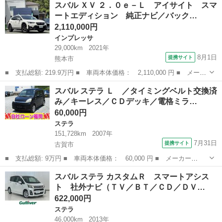
熊本
熊本市
その他
スバル ＸＶ ２．０ｅ－Ｌ アイサイト スマ
名： Ｘ－ブレイクＥＸ 禁煙車 ４ＷＤ アイサイト 純正ナビ
ートエディション 純正ナビ／バック…
（フルセグＴ...
2,110,000円
インプレッサ
29,000km
2021年
8月1日
提携サイト
熊本市
■ 支払総額: 219.9万円 ■ 車両本体価格： 2,110,000 円 ■ メーカ
ー名： スバル ■ 車種名： ＸＶ ■ グレード名： ２．０ｅ－
熊本
熊本市
インプレッサ
スバル ステラ Ｌ ／タイミングベルト交換済
Ｌ アイサイト スマートエディション 純正ナビ／バック／シルバ
み／キーレス／ＣＤデッキ／電格ミラ…
ールーフレ...
60,000円
ステラ
151,728km
2007年
7月31日
提携サイト
古賀市
■ 支払総額: 9万円 ■ 車両本体価格： 60,000 円 ■ メーカー
名： スバル ■ 車種名： ステラ ■ グレード名： Ｌ ／タイミ
福岡
古賀市
ステラ
スバル ステラ カスタムＲ スマートアシス
ングベルト交換済み／キーレス／ＣＤデッキ／電格ミラー ■ 排気
ト 社外ナビ（ＴＶ／ＢＴ／ＣＤ／ＤＶ…
量： 660cc ■...
622,000円
ステラ
46,000km
2013年