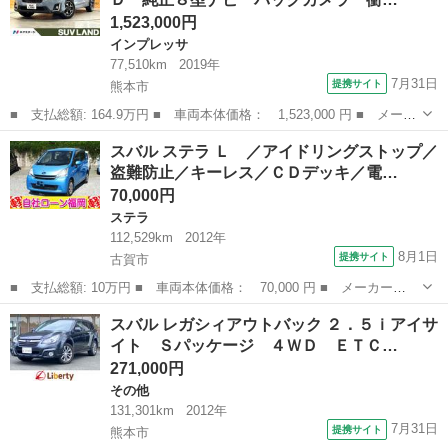
スソナー...
1,523,000円
インプレッサ
77,510km
2019年
7月31日
提携サイト
熊本市
■ 支払総額: 164.9万円 ■ 車両本体価格： 1,523,000 円 ■ メーカ
ー名： スバル ■ 車種名： ＸＶ ■ グレード名： ２．０ｉ－
熊本
熊本市
インプレッサ
スバル ステラ Ｌ ／アイドリングストップ／
Ｌ アイサイト ４ＷＤ 純正８型ナビ バックカメラ 衝突被害軽
盗難防止／キーレス／ＣＤデッキ／電…
減システム...
70,000円
ステラ
112,529km
2012年
8月1日
提携サイト
古賀市
■ 支払総額: 10万円 ■ 車両本体価格： 70,000 円 ■ メーカー
名： スバル ■ 車種名： ステラ ■ グレード名： Ｌ ／アイド
福岡
古賀市
ステラ
スバル レガシィアウトバック ２．５ｉアイサ
リングストップ／盗難防止／キーレス／ＣＤデッキ／電格ミラー／タ
イト Ｓパッケージ ４ＷＤ ＥＴＣ…
イミングチェーン ...
271,000円
その他
131,301km
2012年
7月31日
提携サイト
熊本市