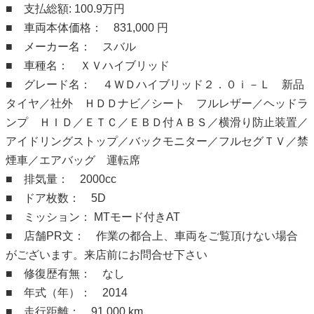
■ 支払総額: 100.9万円
■ 車両本体価格： 831,000 円
■ メーカー名： スバル
■ 車種名： ＸＶハイブリッド
■ グレード名： ４ＷＤハイブリッド２．０ｉ－Ｌ 新品
タイヤ／社外 ＨＤＤナビ／シート フルレザー／ヘッドラ
ンプ ＨＩＤ／ＥＴＣ／ＥＢＤ付ＡＢＳ／横滑り防止装置／
アイドリングストップ／バックモニター／フルセグＴＶ／禁
煙車／エアバッグ 運転席
■ 排気量： 2000cc
■ ドア枚数： 5D
■ ミッション： MTモード付きAT
■ 店舗PR文： 作業の都合上、車両をご覧頂けない場合
がございます。来店前にお問合せ下さい
■ 修復歴有無： なし
■ 年式（年）： 2014
■ 走行距離： 91,000 km