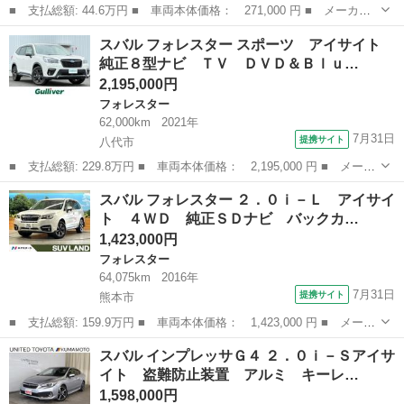
■ 支払総額: 44.6万円 ■ 車両本体価格： 271,000 円 ■ メーカー
名： スバル ■ 車種名： レガシィアウトバック ■ グレード
熊本
熊本市
その他
スバル フォレスター スポーツ アイサイト
名： ２．５ｉアイサイト Ｓパッケージ ４ＷＤ ＥＴＣ バック
純正８型ナビ ＴＶ ＤＶＤ＆Ｂｌｕ…
カメラ オートク...
2,195,000円
フォレスター
62,000km
2021年
7月31日
提携サイト
八代市
■ 支払総額: 229.8万円 ■ 車両本体価格： 2,195,000 円 ■ メーカ
ー名： スバル ■ 車種名： フォレスター ■ グレード名： スポ
熊本
八代市
フォレスター
スバル フォレスター ２．０ｉ－Ｌ アイサイ
ーツ アイサイト 純正８型ナビ ＴＶ ＤＶＤ＆Ｂｌｕ－ｒａｙ再
ト ４ＷＤ 純正ＳＤナビ バックカ…
生 前横...
1,423,000円
フォレスター
64,075km
2016年
7月31日
提携サイト
熊本市
■ 支払総額: 159.9万円 ■ 車両本体価格： 1,423,000 円 ■ メーカ
ー名： スバル ■ 車種名： フォレスター ■ グレード名： ２．
熊本
熊本市
フォレスター
スバル インプレッサＧ４ ２．０ｉ－Ｓアイサ
０ｉ－Ｌ アイサイト ４ＷＤ 純正ＳＤナビ バックカメラ レー
イト 盗難防止装置 アルミ キーレ…
ダークル...
1,598,000円