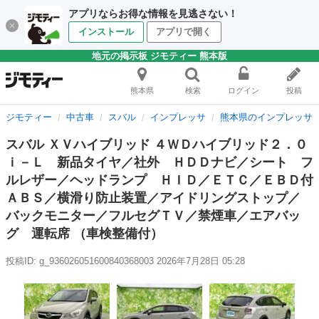
アプリならお得な情報を見逃さない！
インストール
アプリで開く
地元の掲示板 ジモティー 熊本版
熊本県
検索
ログイン
投稿
ジモティー
中古車
スバル
インプレッサ
熊本県のインプレッサ
スバル ＸＶハイブリッド ４ＷＤハイブリッド２．０
ｉ－Ｌ 新品タイヤ／社外 ＨＤＤナビ／シート フ
ルレザー／ヘッドランプ ＨＩＤ／ＥＴＣ／ＥＢＤ付
ＡＢＳ／横滑り防止装置／アイドリングストップ／
バックモニター／フルセグＴＶ／禁煙車／エアバッ
グ 運転席 （車検整備付）
投稿ID: g_936026051600840368003
2026年7月28日 05:28