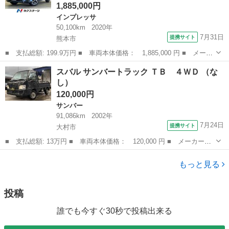
1,885,000円
インプレッサ
50,100km
2020年
7月31日
提携サイト
熊本市
■ 支払総額: 199.9万円 ■ 車両本体価格： 1,885,000 円 ■ メーカ
ー名： スバル ■ 車種名： ＸＶ ■ グレード名： ２．０ｅ－
熊本
熊本市
インプレッサ
スバル サンバートラック ＴＢ ４ＷＤ （な
Ｌ アイサイト 禁煙車 ９型ナビフルセグ バックカメラ ＬＥＤ
し）
ヘッド ヘ...
120,000円
サンバー
91,086km
2002年
7月24日
提携サイト
大村市
■ 支払総額: 13万円 ■ 車両本体価格： 120,000 円 ■ メーカー
名： スバル ■ 車種名： サンバートラック ■ グレード名： Ｔ
長崎
大村市
サンバー
Ｂ ４ＷＤ ■ 排気量： 660cc ■ ドア枚数： 2D ■ ミッション：
もっと見る
...
投稿
誰でも今すぐ30秒で投稿出来る