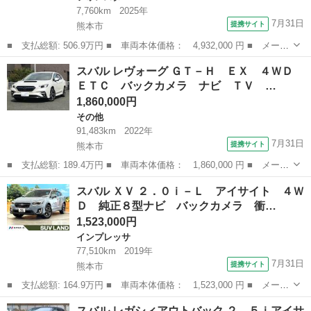
7,760km
2025年
7月31日
提携サイト
熊本市
■ 支払総額: 506.9万円 ■ 車両本体価格： 4,932,000 円 ■ メーカ
ー名： スバル ■ 車種名： フォレスター ■ グレード名： プレ
熊本
熊本市
フォレスター
スバル レヴォーグ ＧＴ－Ｈ ＥＸ ４ＷＤ
ミアムＳ：ＨＥＶ ＥＸ ２トーン 禁煙車 純正１１．６型ナビＴ
ＥＴＣ バックカメラ ナビ ＴＶ …
Ｖ デジ...
1,860,000円
その他
91,483km
2022年
7月31日
提携サイト
熊本市
■ 支払総額: 189.4万円 ■ 車両本体価格： 1,860,000 円 ■ メーカ
ー名： スバル ■ 車種名： レヴォーグ ■ グレード名： ＧＴ－
熊本
熊本市
その他
スバル ＸＶ ２．０ｉ－Ｌ アイサイト ４Ｗ
Ｈ ＥＸ ４ＷＤ ＥＴＣ バックカメラ ナビ ＴＶ クリアラン
Ｄ 純正８型ナビ バックカメラ 衝…
スソナー...
1,523,000円
インプレッサ
77,510km
2019年
7月31日
提携サイト
熊本市
■ 支払総額: 164.9万円 ■ 車両本体価格： 1,523,000 円 ■ メーカ
ー名： スバル ■ 車種名： ＸＶ ■ グレード名： ２．０ｉ－
熊本
熊本市
インプレッサ
スバル レガシィアウトバック ２．５ｉアイサ