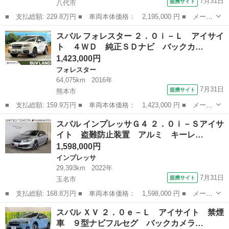
7月31日
提携サイト
八代市
■ 支払総額: 229.8万円 ■ 車両本体価格： 2,195,000 円 ■ メーカ
ー名： スバル ■ 車種名： フォレスター ■ グレード名： スポ
熊本
八代市
フォレスター
スバル フォレスター ２．０ｉ－Ｌ アイサイ
ーツ アイサイト 純正８型ナビ ＴＶ ＤＶＤ＆Ｂｌｕ－ｒａｙ再
ト ４ＷＤ 純正ＳＤナビ バックカ…
生 前横...
1,423,000円
フォレスター
64,075km
2016年
7月31日
提携サイト
熊本市
■ 支払総額: 159.9万円 ■ 車両本体価格： 1,423,000 円 ■ メーカ
ー名： スバル ■ 車種名： フォレスター ■ グレード名： ２．
熊本
熊本市
フォレスター
スバル インプレッサＧ４ ２．０ｉ－Ｓアイサ
０ｉ－Ｌ アイサイト ４ＷＤ 純正ＳＤナビ バックカメラ レー
イト 盗難防止装置 アルミ キーレ…
ダークル...
1,598,000円
インプレッサ
29,393km
2022年
7月31日
提携サイト
玉名市
■ 支払総額: 168.8万円 ■ 車両本体価格： 1,598,000 円 ■ メーカ
ー名： スバル ■ 車種名： インプレッサＧ４ ■ グレード名：
熊本
玉名市
インプレッサ
スバル ＸＶ ２．０ｅ－Ｌ アイサイト 禁煙
２．０ｉ－Ｓアイサイト 盗難防止装置 アルミ キーレススター
車 ９型ナビフルセグ バックカメラ…
ト プリク...