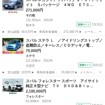
Ｌ アイサイト ４ＷＤ 純正８型ナビ バックカメラ 衝突被害軽
イト Ｓパッケージ ４ＷＤ ＥＴＣ…
減システム...
271,000円
その他
131,301km
2012年
7月31日
提携サイト
熊本市
■ 支払総額: 44.6万円 ■ 車両本体価格： 271,000 円 ■ メーカー
名： スバル ■ 車種名： レガシィアウトバック ■ グレード
熊本
熊本市
その他
スバル ステラ Ｌ ／アイドリングストップ／
名： ２．５ｉアイサイト Ｓパッケージ ４ＷＤ ＥＴＣ バック
盗難防止／キーレス／ＣＤデッキ／電…
カメラ オートク...
70,000円
ステラ
112,529km
2012年
8月1日
提携サイト
古賀市
■ 支払総額: 10万円 ■ 車両本体価格： 70,000 円 ■ メーカー
名： スバル ■ 車種名： ステラ ■ グレード名： Ｌ ／アイド
福岡
古賀市
ステラ
スバル フォレスター スポーツ アイサイト
リングストップ／盗難防止／キーレス／ＣＤデッキ／電格ミラー／タ
純正８型ナビ ＴＶ ＤＶＤ＆Ｂｌｕ…
イミングチェーン ...
2,195,000円
フォレスター
62,000km
2021年