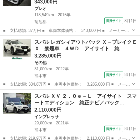
343,000円
プレオ
118,549km
2015年
8月1日
提携サイト
菊池郡
■ 支払総額: 37万円 ■ 車両本体価格： 343,000 円 ■ メーカー
名： スバル ■ 車種名： プレオプラス ■ グレード名： Ｆ イ
熊本
菊池郡
プレオ
スバル レガシィアウトバック Ｘ－ブレイクＥ
ンパネオートマ ＡＢＳ Ｗエアバッグ ＣＤ キーレス アイドリ
Ｘ 禁煙車 ４ＷＤ アイサイト 純…
ングストップ ■...
3,285,000円
その他
31,000km
2022年
8月1日
提携サイト
熊本市
■ 支払総額: 334.8万円 ■ 車両本体価格： 3,285,000 円 ■ メーカ
ー名： スバル ■ 車種名： レガシィアウトバック ■ グレード
熊本
熊本市
その他
スバル ＸＶ ２．０ｅ－Ｌ アイサイト スマ
名： Ｘ－ブレイクＥＸ 禁煙車 ４ＷＤ アイサイト 純正ナビ
ートエディション 純正ナビ／バック…
（フルセグＴ...
2,110,000円
インプレッサ
29,000km
2021年
8月1日
提携サイト
熊本市
■ 支払総額: 219.9万円 ■ 車両本体価格： 2,110,000 円 ■ メーカ