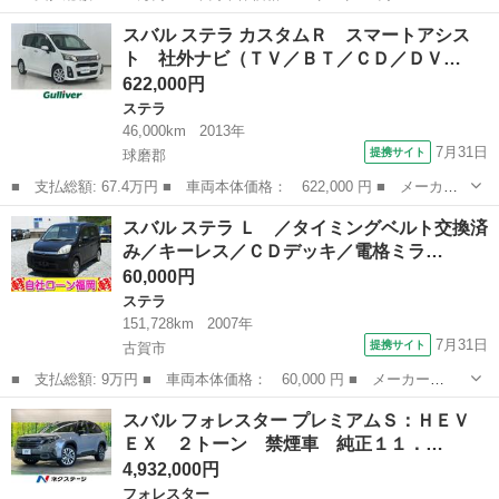
ー名： スバル ■ 車種名： ＸＶ ■ グレード名： ２．０ｅ－
熊本
熊本市
インプレッサ
スバル ステラ カスタムＲ スマートアシス
Ｌ アイサイト スマートエディション 純正ナビ／バック／シルバ
ト 社外ナビ（ＴＶ／ＢＴ／ＣＤ／ＤＶ…
ールーフレ...
622,000円
ステラ
46,000km
2013年
7月31日
提携サイト
球磨郡
■ 支払総額: 67.4万円 ■ 車両本体価格： 622,000 円 ■ メーカー
名： スバル ■ 車種名： ステラ ■ グレード名： カスタムＲ
熊本
球磨郡
ステラ
スバル ステラ Ｌ ／タイミングベルト交換済
スマートアシスト 社外ナビ（ＴＶ／ＢＴ／ＣＤ／ＤＶＤ） バック
み／キーレス／ＣＤデッキ／電格ミラ…
モニター 横...
60,000円
ステラ
151,728km
2007年
7月31日
提携サイト
古賀市
■ 支払総額: 9万円 ■ 車両本体価格： 60,000 円 ■ メーカー
名： スバル ■ 車種名： ステラ ■ グレード名： Ｌ ／タイミ
福岡
古賀市
ステラ
スバル フォレスター プレミアムＳ：ＨＥＶ
ングベルト交換済み／キーレス／ＣＤデッキ／電格ミラー ■ 排気
ＥＸ ２トーン 禁煙車 純正１１．…
量： 660cc ■...
4,932,000円
フォレスター