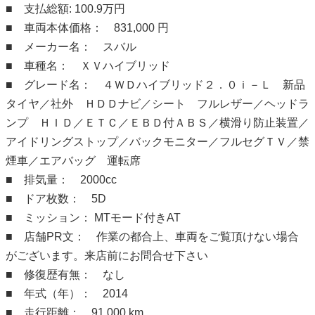
■ 支払総額: 100.9万円
■ 車両本体価格： 831,000 円
■ メーカー名： スバル
■ 車種名： ＸＶハイブリッド
■ グレード名： ４ＷＤハイブリッド２．０ｉ－Ｌ 新品
タイヤ／社外 ＨＤＤナビ／シート フルレザー／ヘッドラ
ンプ ＨＩＤ／ＥＴＣ／ＥＢＤ付ＡＢＳ／横滑り防止装置／
アイドリングストップ／バックモニター／フルセグＴＶ／禁
煙車／エアバッグ 運転席
■ 排気量： 2000cc
■ ドア枚数： 5D
■ ミッション： MTモード付きAT
■ 店舗PR文： 作業の都合上、車両をご覧頂けない場合
がございます。来店前にお問合せ下さい
■ 修復歴有無： なし
■ 年式（年）： 2014
■ 走行距離： 91,000 km