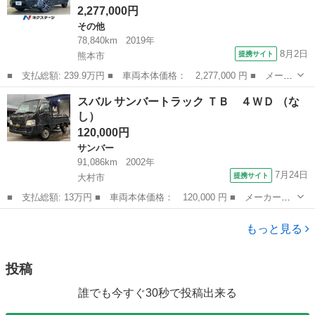
2,277,000円
その他
78,840km
2019年
8月2日
提携サイト
熊本市
■ 支払総額: 239.9万円 ■ 車両本体価格： 2,277,000 円 ■ メーカ
ー名： スバル ■ 車種名： レガシィアウトバック ■ グレード
熊本
熊本市
その他
スバル サンバートラック ＴＢ ４ＷＤ （な
名： Ｘ－ブレイク 禁煙車 純正８型ナビＴＶ フロント・サイド
し）
ビューモニ...
120,000円
サンバー
91,086km
2002年
7月24日
提携サイト
大村市
■ 支払総額: 13万円 ■ 車両本体価格： 120,000 円 ■ メーカー
名： スバル ■ 車種名： サンバートラック ■ グレード名： Ｔ
長崎
大村市
サンバー
Ｂ ４ＷＤ ■ 排気量： 660cc ■ ドア枚数： 2D ■ ミッション：
もっと見る
...
投稿
誰でも今すぐ30秒で投稿出来る