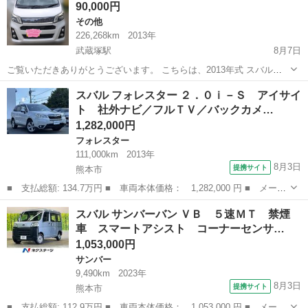
90,000円
その他
226,268km
2013年
武蔵塚駅
8月7日
ご覧いただきありがとうございます。 こちらは、2013年式 スバルス
テラになります。 状態は、タイヤとブレーキパッド6ミリ シャフトブ
熊本
熊本市
武蔵塚駅
その他
スバルステラ
スバル フォレスター ２．０ｉ－Ｓ アイサイ
ーツ破れてません。 マフラーエンジンしたの所マフラーセンサーマフ
ト 社外ナビ／フルＴＶ／バックカメ…
ラー劣化してるので、ランプ...
1,282,000円
フォレスター
111,000km
2013年
8月3日
提携サイト
熊本市
■ 支払総額: 134.7万円 ■ 車両本体価格： 1,282,000 円 ■ メーカ
ー名： スバル ■ 車種名： フォレスター ■ グレード名： ２．
熊本
熊本市
フォレスター
スバル サンバーバン ＶＢ ５速ＭＴ 禁煙
０ｉ－Ｓ アイサイト 社外ナビ／フルＴＶ／バックカメラ／アイサ
車 スマートアシスト コーナーセンサ…
イト／レ...
1,053,000円
サンバー
9,490km
2023年
8月3日
提携サイト
熊本市
■ 支払総額: 112.9万円 ■ 車両本体価格： 1,053,000 円 ■ メーカ