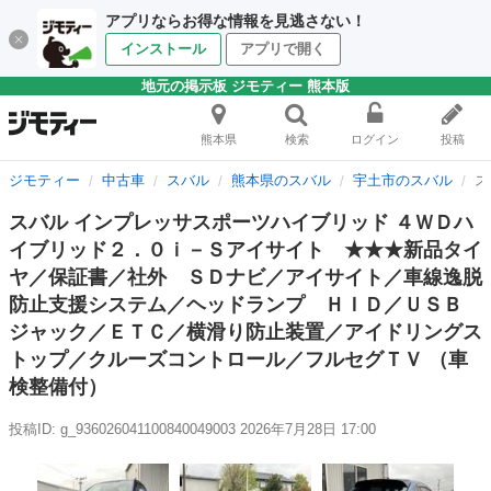
アプリならお得な情報を見逃さない！
インストール
アプリで開く
地元の掲示板 ジモティー 熊本版
熊本県
検索
ログイン
投稿
ジモティー
中古車
スバル
熊本県のスバル
宇土市のスバル
ス
スバル インプレッサスポーツハイブリッド ４ＷＤハ
イブリッド２．０ｉ－Ｓアイサイト ★★★新品タイ
ヤ／保証書／社外 ＳＤナビ／アイサイト／車線逸脱
防止支援システム／ヘッドランプ ＨＩＤ／ＵＳＢ
ジャック／ＥＴＣ／横滑り防止装置／アイドリングス
トップ／クルーズコントロール／フルセグＴＶ （車
検整備付）
投稿ID: g_936026041100840049003
2026年7月28日 17:00