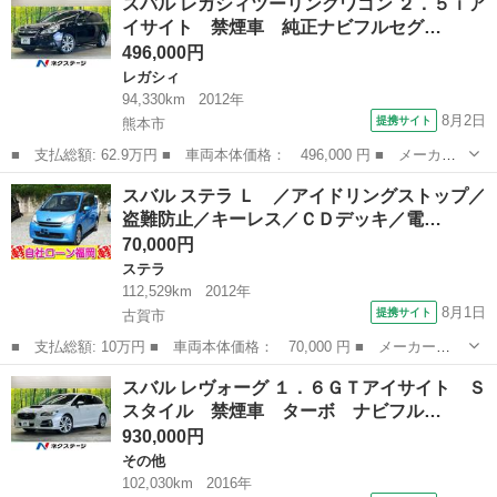
スバル レガシィツーリングワゴン ２．５ｉア
－Ｈ ＳＴＩエアロ 禁煙車 純正１１．６型ディスプレイＴＶ デ
イサイト 禁煙車 純正ナビフルセグ…
ジタルマ...
496,000円
レガシィ
94,330km
2012年
8月2日
提携サイト
熊本市
■ 支払総額: 62.9万円 ■ 車両本体価格： 496,000 円 ■ メーカー
名： スバル ■ 車種名： レガシィツーリングワゴン ■ グレード
熊本
熊本市
レガシィ
スバル ステラ Ｌ ／アイドリングストップ／
名： ２．５ｉアイサイト 禁煙車 純正ナビフルセグ バックカメ
盗難防止／キーレス／ＣＤデッキ／電…
ラ 黒内装 ...
70,000円
ステラ
112,529km
2012年
8月1日
提携サイト
古賀市
■ 支払総額: 10万円 ■ 車両本体価格： 70,000 円 ■ メーカー
名： スバル ■ 車種名： ステラ ■ グレード名： Ｌ ／アイド
福岡
古賀市
ステラ
スバル レヴォーグ １．６ＧＴアイサイト Ｓ
リングストップ／盗難防止／キーレス／ＣＤデッキ／電格ミラー／タ
スタイル 禁煙車 ターボ ナビフル…
イミングチェーン ...
930,000円
その他
102,030km
2016年