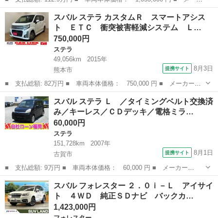
ー名： スバル ■ 車種名： サンバーバン ■ グレード名： Ｖ
熊本
熊本市
サンバー
スバル ステラ カスタムＲ スマートアシス
Ｂ ５速ＭＴ 禁煙車 スマートアシスト コーナーセンサ オート
ト ＥＴＣ 衝突被害軽減システム Ｌ…
ハイビーム...
750,000円
ステラ
49,056km
2015年
8月3日
提携サイト
熊本市
■ 支払総額: 82万円 ■ 車両本体価格： 750,000 円 ■ メーカー
名： スバル ■ 車種名： ステラ ■ グレード名： カスタムＲ
熊本
熊本市
ステラ
スバル ステラ Ｌ ／タイミングベルト交換済
スマートアシスト ＥＴＣ 衝突被害軽減システム ＬＥＤヘッドラ
み／キーレス／ＣＤデッキ／電格ミラ…
ンプ スマートキ...
60,000円
ステラ
151,728km
2007年
8月1日
提携サイト
古賀市
■ 支払総額: 9万円 ■ 車両本体価格： 60,000 円 ■ メーカー
名： スバル ■ 車種名： ステラ ■ グレード名： Ｌ ／タイミ
福岡
古賀市
ステラ
スバル フォレスター ２．０ｉ－Ｌ アイサイ
ングベルト交換済み／キーレス／ＣＤデッキ／電格ミラー ■ 排気
ト ４ＷＤ 純正ＳＤナビ バックカ…
量： 660cc ■...
1,423,000円
フォレスター