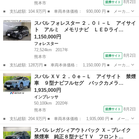
8月2日
提携サイト
熊本市
■ 支払総額: 104.9万円 ■ 車両本体価格： 930,000 円 ■ メーカー
名： スバル ■ 車種名： レヴォーグ ■ グレード名： １．６Ｇ
熊本
熊本市
その他
スバル フォレスター ２．０ｉ－Ｌ アイサイ
Ｔアイサイト Ｓスタイル 禁煙車 ターボ ナビフルセグ バック
ト アルミ メモリナビ ＬＥＤライ…
カメラ ア...
1,150,000円
フォレスター
72,524km
2017年
8月2日
提携サイト
熊本市
■ 支払総額: 128万円 ■ 車両本体価格： 1,150,000 円 ■ メーカー
名： スバル ■ 車種名： フォレスター ■ グレード名： ２．０
熊本
熊本市
フォレスター
スバル ＸＶ ２．０ｅ－Ｌ アイサイト 禁煙
ｉ－Ｌ アイサイト アルミ メモリナビ ＬＥＤライト 地デジＴ
車 ９型ナビフルセグ バックカメラ…
Ｖ ＤＶＤ...
1,935,000円
インプレッサ
50,100km
2020年
8月2日
提携サイト
熊本市
■ 支払総額: 204.9万円 ■ 車両本体価格： 1,935,000 円 ■ メーカ
ー名： スバル ■ 車種名： ＸＶ ■ グレード名： ２．０ｅ－
熊本
熊本市
インプレッサ
スバル レガシィアウトバック Ｘ－ブレイク
Ｌ アイサイト 禁煙車 ９型ナビフルセグ バックカメラ ＬＥＤ
禁煙車 純正８型ナビＴＶ フロント…
ヘッド ヘ...