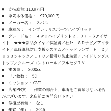
■ 支払総額: 113.9万円
■ 車両本体価格： 970,000 円
■ メーカー名： スバル
■ 車種名： インプレッサスポーツハイブリッド
■ グレード名： ４ＷＤハイブリッド２．０ｉ－Ｓアイサ
イト ★★★新品タイヤ／保証書／社外 ＳＤナビ／アイサ
イト／車線逸脱防止支援システム／ヘッドランプ ＨＩＤ／
ＵＳＢジャック／ＥＴＣ／横滑り防止装置／アイドリングス
トップ／クルーズコントロール／フルセグＴＶ
■ 排気量： 2000cc
■ ドア枚数： 5D
■ ミッション： CVT
■ 店舗PR文： 作業の都合上、車両をご覧頂けない場合
がございます。来店前にお問合せ下さい
■ 修復歴有無： なし
■ 年式（年）： 2015