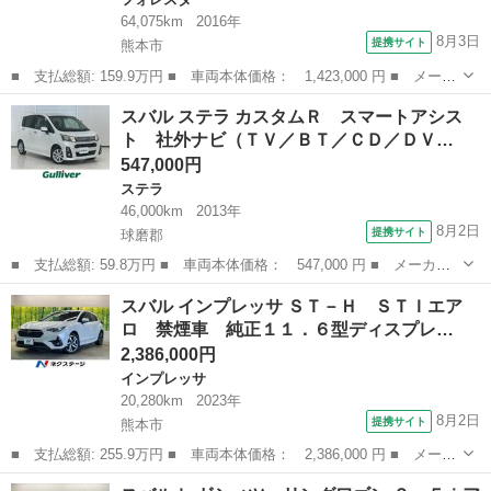
64,075km
2016年
8月3日
提携サイト
熊本市
■ 支払総額: 159.9万円 ■ 車両本体価格： 1,423,000 円 ■ メーカ
ー名： スバル ■ 車種名： フォレスター ■ グレード名： ２．
熊本
熊本市
フォレスター
スバル ステラ カスタムＲ スマートアシス
０ｉ－Ｌ アイサイト ４ＷＤ 純正ＳＤナビ バックカメラ レー
ト 社外ナビ（ＴＶ／ＢＴ／ＣＤ／ＤＶ…
ダークル...
547,000円
ステラ
46,000km
2013年
8月2日
提携サイト
球磨郡
■ 支払総額: 59.8万円 ■ 車両本体価格： 547,000 円 ■ メーカー
名： スバル ■ 車種名： ステラ ■ グレード名： カスタムＲ
熊本
球磨郡
ステラ
スバル インプレッサ ＳＴ－Ｈ ＳＴＩエア
スマートアシスト 社外ナビ（ＴＶ／ＢＴ／ＣＤ／ＤＶＤ） バック
ロ 禁煙車 純正１１．６型ディスプレ…
モニター 横...
2,386,000円
インプレッサ
20,280km
2023年
8月2日
提携サイト
熊本市
■ 支払総額: 255.9万円 ■ 車両本体価格： 2,386,000 円 ■ メーカ
ー名： スバル ■ 車種名： インプレッサ ■ グレード名： ＳＴ
熊本
熊本市
インプレッサ