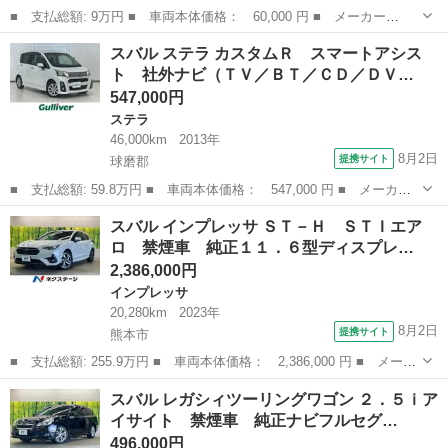
■ 支払総額: 9万円 ■ 車両本体価格： 60,000 円 ■ メーカー
名： スバル ■ 車種名： ステラ ■ グレード名： Ｌ ／タイミ
福岡
古賀市
ステラ
スバル ステラ カスタムＲ スマートアシス
ングベルト交換済み／キーレス／ＣＤデッキ／電格ミラー ■ 排気
ト 社外ナビ（ＴＶ／ＢＴ／ＣＤ／ＤＶ…
量： 660cc ■...
547,000円
ステラ
46,000km
2013年
8月2日
提携サイト
球磨郡
■ 支払総額: 59.8万円 ■ 車両本体価格： 547,000 円 ■ メーカー
名： スバル ■ 車種名： ステラ ■ グレード名： カスタムＲ
熊本
球磨郡
ステラ
スバル インプレッサ ＳＴ－Ｈ ＳＴＩエア
スマートアシスト 社外ナビ（ＴＶ／ＢＴ／ＣＤ／ＤＶＤ） バック
ロ 禁煙車 純正１１．６型ディスプレ…
モニター 横...
2,386,000円
インプレッサ
20,280km
2023年
8月2日
提携サイト
熊本市
■ 支払総額: 255.9万円 ■ 車両本体価格： 2,386,000 円 ■ メーカ
ー名： スバル ■ 車種名： インプレッサ ■ グレード名： ＳＴ
熊本
熊本市
インプレッサ
スバル レガシィツーリングワゴン ２．５ｉア
－Ｈ ＳＴＩエアロ 禁煙車 純正１１．６型ディスプレイＴＶ デ
イサイト 禁煙車 純正ナビフルセグ…
ジタルマ...
496,000円