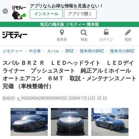
アプリならお得な情報を見逃さない！
インストール
アプリで開く
地元の掲示板 ジモティー 熊本版
熊本県
検索
ログイン
投稿
ジモティー
中古車
スバル
BRZ
熊本県のBRZ
熊本市のBRZ
スバル ＢＲＺ Ｒ ＬＥＤヘッドライト ＬＥＤデイ
ライナー プッシュスタート 純正アルミホイール
オートエアコン ６ＭＴ 取説・メンテナンスノート
完備 （車検整備付）
投稿ID: g_916026042903000065002
2026年7月11日 15:10