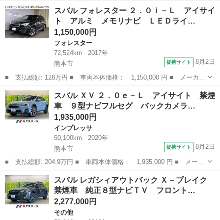
名： スバル ■ 車種名： ステラ ■ グレード名： Ｌ ／アイド
福岡
古賀市
ステラ
スバル フォレスター ２．０ｉ－Ｌ アイサイ
リングストップ／盗難防止／キーレス／ＣＤデッキ／電格ミラー／タ
ト アルミ メモリナビ ＬＥＤライ…
イミングチェーン ...
1,150,000円
フォレスター
72,524km
2017年
8月2日
提携サイト
熊本市
■ 支払総額: 128万円 ■ 車両本体価格： 1,150,000 円 ■ メーカー
名： スバル ■ 車種名： フォレスター ■ グレード名： ２．０
熊本
熊本市
フォレスター
スバル ＸＶ ２．０ｅ－Ｌ アイサイト 禁煙
ｉ－Ｌ アイサイト アルミ メモリナビ ＬＥＤライト 地デジＴ
車 ９型ナビフルセグ バックカメラ…
Ｖ ＤＶＤ...
1,935,000円
インプレッサ
50,100km
2020年
8月2日
提携サイト
熊本市
■ 支払総額: 204.9万円 ■ 車両本体価格： 1,935,000 円 ■ メーカ
ー名： スバル ■ 車種名： ＸＶ ■ グレード名： ２．０ｅ－
熊本
熊本市
インプレッサ
スバル レガシィアウトバック Ｘ－ブレイク
Ｌ アイサイト 禁煙車 ９型ナビフルセグ バックカメラ ＬＥＤ
禁煙車 純正８型ナビＴＶ フロント…
ヘッド ヘ...
2,277,000円
その他