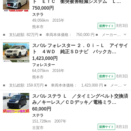
ト ＥＴＣ 衝突被害軽減システム Ｌ…
ハイビーム...
750,000円
ステラ
49,056km
2015年
8月3日
提携サイト
熊本市
■ 支払総額: 82万円 ■ 車両本体価格： 750,000 円 ■ メーカー
名： スバル ■ 車種名： ステラ ■ グレード名： カスタムＲ
熊本
熊本市
ステラ
スバル フォレスター ２．０ｉ－Ｌ アイサイ
スマートアシスト ＥＴＣ 衝突被害軽減システム ＬＥＤヘッドラ
ト ４ＷＤ 純正ＳＤナビ バックカ…
ンプ スマートキ...
1,423,000円
フォレスター
64,075km
2016年
8月3日
提携サイト
熊本市
■ 支払総額: 159.9万円 ■ 車両本体価格： 1,423,000 円 ■ メーカ
ー名： スバル ■ 車種名： フォレスター ■ グレード名： ２．
熊本
熊本市
フォレスター
スバル ステラ Ｌ ／タイミングベルト交換済
０ｉ－Ｌ アイサイト ４ＷＤ 純正ＳＤナビ バックカメラ レー
み／キーレス／ＣＤデッキ／電格ミラ…
ダークル...
60,000円
ステラ
151,728km
2007年
8月1日
提携サイト
古賀市