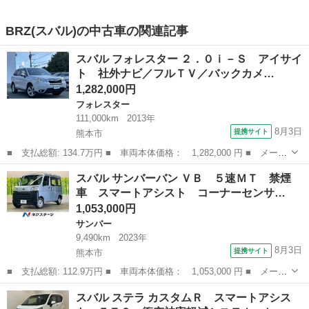
BRZ(スバル)の中古車の関連記事
スバル フォレスター ２．０ｉ－Ｓ アイサイ
ト 社外ナビ／フルＴＶ／バックカメ…
1,282,000円
フォレスター
111,000km
2013年
8月3日
提携サイト
熊本市
■ 支払総額: 134.7万円 ■ 車両本体価格： 1,282,000 円 ■ メーカ
ー名： スバル ■ 車種名： フォレスター ■ グレード名： ２．
熊本
熊本市
フォレスター
スバル サンバーバン ＶＢ ５速ＭＴ 禁煙
０ｉ－Ｓ アイサイト 社外ナビ／フルＴＶ／バックカメラ／アイサ
車 スマートアシスト コーナーセンサ…
イト／レ...
1,053,000円
サンバー
9,490km
2023年
8月3日
提携サイト
熊本市
■ 支払総額: 112.9万円 ■ 車両本体価格： 1,053,000 円 ■ メーカ
ー名： スバル ■ 車種名： サンバーバン ■ グレード名： Ｖ
熊本
熊本市
サンバー
スバル ステラ カスタムＲ スマートアシス
Ｂ ５速ＭＴ 禁煙車 スマートアシスト コーナーセンサ オート