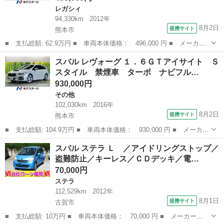
レガシィ
94,330km
2012年
8月2日
提携サイト
熊本市
■ 支払総額: 62.9万円 ■ 車両本体価格： 496,000 円 ■ メーカー
名： スバル ■ 車種名： レガシィツーリングワゴン ■ グレード
熊本
熊本市
レガシィ
スバル レヴォーグ １．６ＧＴアイサイト Ｓ
名： ２．５ｉアイサイト 禁煙車 純正ナビフルセグ バックカメ
スタイル 禁煙車 ターボ ナビフル…
ラ 黒内装 ...
930,000円
その他
102,030km
2016年
8月2日
提携サイト
熊本市
■ 支払総額: 104.9万円 ■ 車両本体価格： 930,000 円 ■ メーカー
名： スバル ■ 車種名： レヴォーグ ■ グレード名： １．６Ｇ
熊本
熊本市
その他
スバル ステラ Ｌ ／アイドリングストップ／
Ｔアイサイト Ｓスタイル 禁煙車 ターボ ナビフルセグ バック
盗難防止／キーレス／ＣＤデッキ／電…
カメラ ア...
70,000円
ステラ
112,529km
2012年
8月1日
提携サイト
古賀市
■ 支払総額: 10万円 ■ 車両本体価格： 70,000 円 ■ メーカー