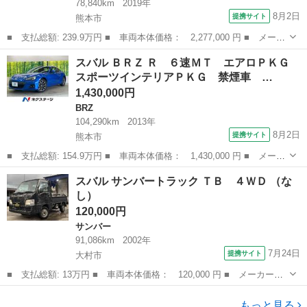
78,840km
2019年
8月2日
提携サイト
熊本市
■ 支払総額: 239.9万円 ■ 車両本体価格： 2,277,000 円 ■ メーカ
ー名： スバル ■ 車種名： レガシィアウトバック ■ グレード
熊本
熊本市
その他
スバル ＢＲＺ Ｒ ６速ＭＴ エアロＰＫＧ
名： Ｘ－ブレイク 禁煙車 純正８型ナビＴＶ フロント・サイド
スポーツインテリアＰＫＧ 禁煙車 …
ビューモニ...
1,430,000円
BRZ
104,290km
2013年
8月2日
提携サイト
熊本市
■ 支払総額: 154.9万円 ■ 車両本体価格： 1,430,000 円 ■ メーカ
ー名： スバル ■ 車種名： ＢＲＺ ■ グレード名： Ｒ ６速Ｍ
熊本
熊本市
BRZ
スバル サンバートラック ＴＢ ４ＷＤ （な
Ｔ エアロＰＫＧ スポーツインテリアＰＫＧ 禁煙車 ＨＩＤヘッ
し）
ド 純正...
120,000円
サンバー
91,086km
2002年
7月24日
提携サイト
大村市
■ 支払総額: 13万円 ■ 車両本体価格： 120,000 円 ■ メーカー
名： スバル ■ 車種名： サンバートラック ■ グレード名： Ｔ
長崎
大村市
サンバー
Ｂ ４ＷＤ ■ 排気量： 660cc ■ ドア枚数： 2D ■ ミッション：
もっと見る