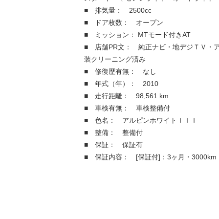
■ 排気量： 2500cc
■ ドア枚数： オープン
■ ミッション： MTモード付きAT
■ 店舗PR文： 純正ナビ・地デジＴＶ・
装クリーニング済み
■ 修復歴有無： なし
■ 年式（年）： 2010
■ 走行距離： 98,561 km
■ 車検有無： 車検整備付
■ 色名： アルピンホワイトＩＩＩ
■ 整備： 整備付
■ 保証： 保証有
■ 保証内容： [保証付]：3ヶ月・3000km