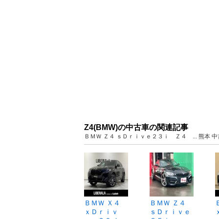
Z4(BMW)の中古車の関連記事
ＢＭＷ Ｚ４ ｓＤｒｉｖｅ２３ｉ Ｚ４ ... 熊本
ＢＭＷ Ｘ４
ＢＭＷ Ｚ４
ｘＤｒｉｖ
ｓＤｒｉｖｅ