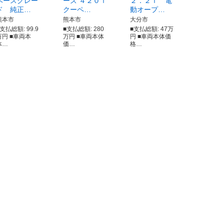
ベースグレー
ーズ ４２０ｉ
２．２ｉ 電
ド 純正…
クーペ…
動オープ…
熊本市
熊本市
大分市
支払総額: 99.9
■支払総額: 280
■支払総額: 47万
万円 ■車両本
万円 ■車両本体
円 ■車両本体価
体…
価…
格…