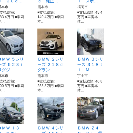
ｅ ２０ｄ…
ｄ 純正…
ｉ スポ…
熊本市
熊本市
福岡市
■支払総額:
■支払総額:
■支払総額: 45.4
483.4万円 ■車両
149.4万円 ■車両
万円 ■車両本
本…
本…
体…
ＢＭＷ ５シリ
ＢＭＷ ２シリ
ＢＭＷ ３シリ
ーズ ５２３ｉ
ーズ ２１８ｄ
ーズ ３１８ｔ
ラグジ…
グラン…
ｉ Ｍ…
熊本市
熊本市
宇土市
■支払総額:
■支払総額:
■支払総額: 46.8
100.5万円 ■車両
258.8万円 ■車両
万円 ■車両本
本…
本…
体…
ＢＭＷ ｉ３
ＢＭＷ ４シリ
ＢＭＷ Ｚ４