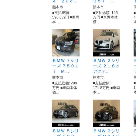
ｅ ２０ｄ…
３５ｉ …
熊本市
熊本市
■支払総額:
■支払総額: 145
598.8万円 ■車両
万円 ■車両本体
本…
価…
ＢＭＷ ７シリ
ＢＭＷ ２シリ
ーズ ７５０Ｌ
ーズ ２１８ｄ
ｉ Ｍ…
アクテ…
熊本市
熊本市
■支払総額: 299
■支払総額:
万円 ■車両本体
171.8万円 ■車両
価…
本…
ＢＭＷ ５シリ
ＢＭＷ ２シリ