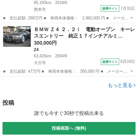
85,193km
2019年
7月31日
提携サイト
熊本市
■ 支払総額: 299万円 ■ 車両本体価格： 2,960,000 円 ■ メーカー
名： ＢＭＷ ■ 車種名： ７シリーズ ■ グレード名： ７５０Ｌ
熊本
熊本市
その他
ＢＭＷ Ｚ４ ２．２ｉ 電動オープン キーレ
ｉ Ｍスポーツ 電動パノラマガラスサンルーフ／リアシートエンタ
スエントリー 純正１７インチアルミ…
ーテイメン...
300,000円
Z4
63,425km
2004年
6月24日
提携サイト
大分市
■ 支払総額: 47万円 ■ 車両本体価格： 300,000 円 ■ メーカー
名： ＢＭＷ ■ 車種名： Ｚ４ ■ グレード名： ２．２ｉ 電動
大分
大分市
Z4
オープン キーレスエントリー 純正１７インチアルミホイール Ｃ
もっと見る
Ｄ エアコン パ...
投稿
誰でも今すぐ30秒で投稿出来る
投稿画面へ (無料)