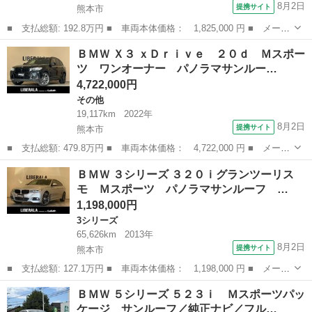
8月2日
提携サイト
熊本市
■ 支払総額: 192.8万円 ■ 車両本体価格： 1,825,000 円 ■ メーカ
ー名： ＢＭＷ ■ 車種名： ２シリーズ ■ グレード名： ２１８
熊本
熊本市
その他
ＢＭＷ Ｘ３ ｘＤｒｉｖｅ ２０ｄ Ｍスポー
ｄアクティブツアラー ラグジュアリー 純正ナビ Ｂｌｕｅｔｏｏ
ツ ワンオーナー パノラマサンルー…
ｔｈ レ...
4,722,000円
その他
19,117km
2022年
8月2日
提携サイト
熊本市
■ 支払総額: 479.8万円 ■ 車両本体価格： 4,722,000 円 ■ メーカ
ー名： ＢＭＷ ■ 車種名： Ｘ３ ■ グレード名： ｘＤｒｉｖ
熊本
熊本市
その他
ＢＭＷ ３シリーズ ３２０ｉグランツーリス
ｅ ２０ｄ Ｍスポーツ ワンオーナー パノラマサンルーフ 黒革
モ Ｍスポーツ パノラマサンルーフ …
シート 前...
1,198,000円
3シリーズ
65,626km
2013年
8月2日
提携サイト
熊本市
■ 支払総額: 127.1万円 ■ 車両本体価格： 1,198,000 円 ■ メーカ
ー名： ＢＭＷ ■ 車種名： ３シリーズ ■ グレード名： ３２０
熊本
熊本市
3シリーズ
ＢＭＷ ５シリーズ ５２３ｉ Ｍスポーツパッ
ｉグランツーリスモ Ｍスポーツ パノラマサンルーフ レザーシー
ケージ サンルーフ／純正ナビ／フル…
ト ヘッ...