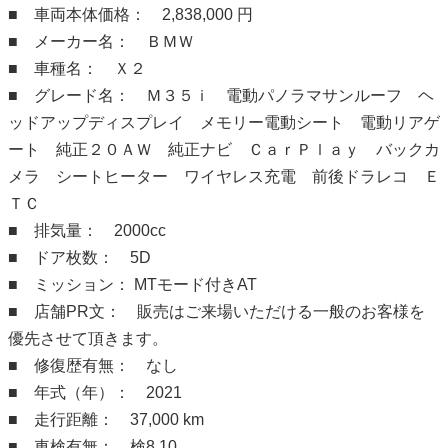
■ 車両本体価格： 2,838,000 円
■ メーカー名： ＢＭＷ
■ 車種名： Ｘ２
■ グレード名： Ｍ３５ｉ 電動パノラマサンルーフ ヘ
ッドアップディスプレイ メモリー電動シート 電動リアゲ
ート 純正２０ＡＷ 純正ナビ ＣａｒＰｌａｙ バックカ
メラ シートヒーター ワイヤレス充電 前後ドラレコ Ｅ
ＴＣ
■ 排気量： 2000cc
■ ドア枚数： 5D
■ ミッション： MTモード付きAT
■ 店舗PR文： 販売はご来場いただける一般のお客様を
優先させて頂きます。
■ 修復歴有無： なし
■ 年式（年）： 2021
■ 走行距離： 37,000 km
■ 車検有無： 検8.10