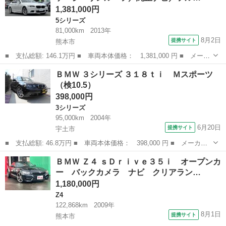
1,381,000円
5シリーズ
81,000km
2013年
8月2日
提携サイト
熊本市
■ 支払総額: 146.1万円 ■ 車両本体価格： 1,381,000 円 ■ メーカ
ー名： ＢＭＷ ■ 車種名： ５シリーズ ■ グレード名： ５２３
熊本
熊本市
5シリーズ
ＢＭＷ ３シリーズ ３１８ｔｉ Ｍスポーツ
ｉ Ｍスポーツパッケージ サンルーフ／純正ナビ／フルセグＴＶ／
（検10.5）
バックカ...
398,000円
3シリーズ
95,000km
2004年
6月20日
提携サイト
宇土市
■ 支払総額: 46.8万円 ■ 車両本体価格： 398,000 円 ■ メーカー
名： ＢＭＷ ■ 車種名： ３シリーズ ■ グレード名： ３１８ｔ
熊本
宇土市
3シリーズ
ＢＭＷ Ｚ４ ｓＤｒｉｖｅ３５ｉ オープンカ
ｉ Ｍスポーツ ■ 排気量： 2000cc ■ ドア枚数： 3D ■ ミッ...
ー バックカメラ ナビ クリアラン…
1,180,000円
Z4
122,868km
2009年
8月1日
提携サイト
熊本市