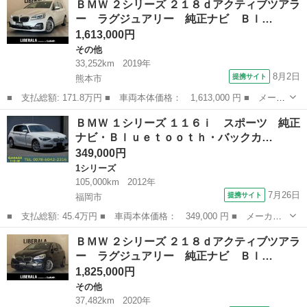
ＢＭＷ ２シリーズ ２１８ｄアクティブツアラ
０ｉ ｘＤｒｉｖｅクーペ ハーフレザーシート 前後ドライブレコ
ー ラグジュアリー 純正ナビ Ｂｌ…
ーダー ...
1,613,000円
その他
33,252km
2019年
8月2日
提携サイト
熊本市
■ 支払総額: 171.8万円 ■ 車両本体価格： 1,613,000 円 ■ メーカ
ー名： ＢＭＷ ■ 車種名： ２シリーズ ■ グレード名： ２１８
熊本
熊本市
その他
ＢＭＷ １シリーズ １１６ｉ スポーツ 純正
ｄアクティブツアラー ラグジュアリー 純正ナビ Ｂｌｕｅｔｏｏ
ナビ・Ｂｌｕｅｔｏｏｔｈ・バックカ…
ｔｈ Ｕ...
349,000円
1シリーズ
105,000km
2012年
7月26日
提携サイト
福岡市
■ 支払総額: 45.4万円 ■ 車両本体価格： 349,000 円 ■ メーカー
名： ＢＭＷ ■ 車種名： １シリーズ ■ グレード名： １１６
福岡
福岡市
1シリーズ
ＢＭＷ ２シリーズ ２１８ｄアクティブツアラ
ｉ スポーツ 純正ナビ・Ｂｌｕｅｔｏｏｔｈ・バックカメラ・キー
ー ラグジュアリー 純正ナビ Ｂｌ…
レス・プッシュ...
1,825,000円
その他
37,482km
2020年