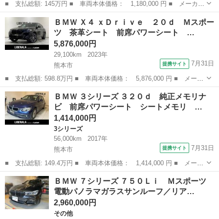
■ 支払総額: 145万円 ■ 車両本体価格： 1,180,000 円 ■ メーカー
名： ＢＭＷ ■ 車種名： Ｚ４ ■ グレード名： ｓＤｒｉｖｅ３
熊本
熊本市
Z4
ＢＭＷ Ｘ４ ｘＤｒｉｖｅ ２０ｄ Ｍスポー
５ｉ オープンカー バックカメラ ナビ クリアランスソナー オ
ツ 茶革シート 前席パワーシート …
ートクルー...
5,876,000円
29,100km
2023年
7月31日
提携サイト
熊本市
■ 支払総額: 598.8万円 ■ 車両本体価格： 5,876,000 円 ■ メーカ
ー名： ＢＭＷ ■ 車種名： Ｘ４ ■ グレード名： ｘＤｒｉｖ
熊本
熊本市
BMW
ＢＭＷ ３シリーズ ３２０ｄ 純正メモリナ
ｅ ２０ｄ Ｍスポーツ 茶革シート 前席パワーシート 前席シー
ビ 前席パワーシート シートメモリ …
トヒーター...
1,414,000円
3シリーズ
56,000km
2017年
7月31日
提携サイト
熊本市
■ 支払総額: 149.4万円 ■ 車両本体価格： 1,414,000 円 ■ メーカ
ー名： ＢＭＷ ■ 車種名： ３シリーズ ■ グレード名： ３２０
熊本
熊本市
3シリーズ
ＢＭＷ ７シリーズ ７５０Ｌｉ Ｍスポーツ
ｄ 純正メモリナビ 前席パワーシート シートメモリ インテリジ
電動パノラマガラスサンルーフ／リア…
ェントセ...
2,960,000円
その他