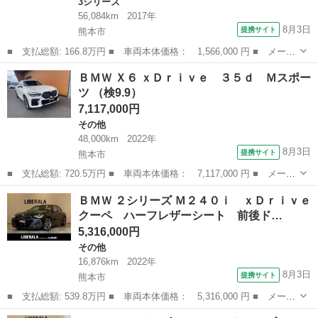
3シリーズ
56,084km
2017年
8月3日
提携サイト
熊本市
■ 支払総額: 166.8万円 ■ 車両本体価格： 1,566,000 円 ■ メーカ
ー名： ＢＭＷ ■ 車種名： ３シリーズ ■ グレード名： ３２０
熊本
熊本市
3シリーズ
ＢＭＷ Ｘ６ ｘＤｒｉｖｅ ３５ｄ Ｍスポー
ｉ Ｍスポーツ 純正ナビ 前方ドライブレコーダー ＧＰＳレーダ
ツ （検9.9）
ー 前席...
7,117,000円
その他
48,000km
2022年
8月3日
提携サイト
熊本市
■ 支払総額: 720.5万円 ■ 車両本体価格： 7,117,000 円 ■ メーカ
ー名： ＢＭＷ ■ 車種名： Ｘ６ ■ グレード名： ｘＤｒｉｖ
熊本
熊本市
その他
ＢＭＷ ２シリーズ Ｍ２４０ｉ ｘＤｒｉｖｅ
ｅ ３５ｄ Ｍスポーツ ■ 排気量： 3000cc ■ ドア枚数： 5D...
クーペ ハーフレザーシート 前後ド…
5,316,000円
その他
16,876km
2022年
8月3日
提携サイト
熊本市
■ 支払総額: 539.8万円 ■ 車両本体価格： 5,316,000 円 ■ メーカ
ー名： ＢＭＷ ■ 車種名： ２シリーズ ■ グレード名： Ｍ２４
熊本
熊本市
その他