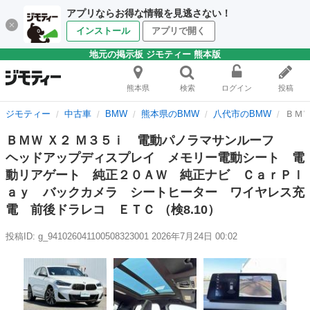
アプリならお得な情報を見逃さない！
インストール
アプリで開く
地元の掲示板 ジモティー 熊本版
熊本県
検索
ログイン
投稿
ジモティー
中古車
BMW
熊本県のBMW
八代市のBMW
ＢＭ
ＢＭＷ Ｘ２ Ｍ３５ｉ 電動パノラマサンルーフ
ヘッドアップディスプレイ メモリー電動シート 電
動リアゲート 純正２０ＡＷ 純正ナビ ＣａｒＰｌ
ａｙ バックカメラ シートヒーター ワイヤレス充
電 前後ドラレコ ＥＴＣ （検8.10）
投稿ID: g_941026041100508323001
2026年7月24日 00:02