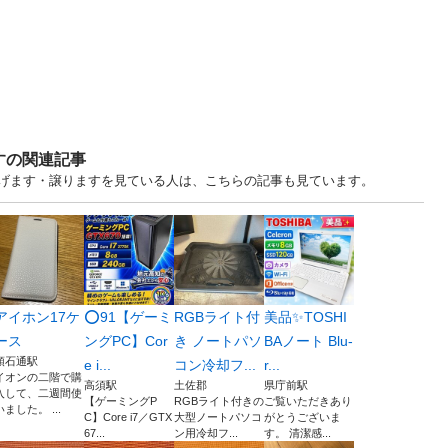
すの関連記事
. 高知 中古あげます・譲りますを見ている人は、こちらの記事も見ています。
アイホン17ケ
⭕️91【ゲーミ
RGBライト付
美品✨TOSHI
ース
ングPC】Cor
き ノートパソ
BAノート Blu-
領石通駅
e i...
コン冷却フ...
r...
イオンの二階で購
高須駅
土佐郡
県庁前駅
入して、二週間使
【ゲーミングP
RGBライト付きの
ご覧いただきあり
いました。 ...
C】Core i7／GTX
大型ノートパソコ
がとうございま
67...
ン用冷却フ...
す。 清潔感...