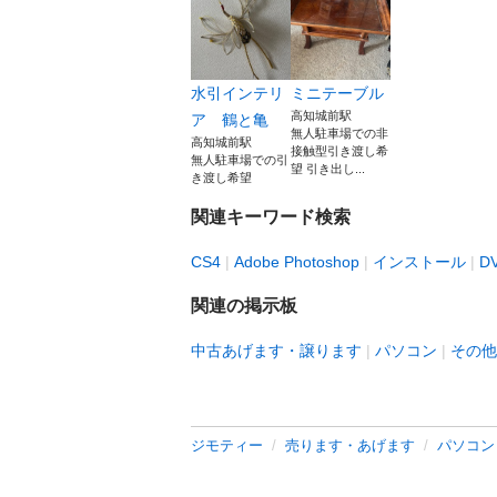
水引インテリ
ミニテーブル
高知城前駅
ア 鶴と亀
無人駐車場での非
高知城前駅
接触型引き渡し希
無人駐車場での引
望 引き出し...
き渡し希望
関連キーワード検索
CS4
Adobe Photoshop
インストール
D
関連の掲示板
中古あげます・譲ります
パソコン
その他
ジモティー
売ります・あげます
パソコン