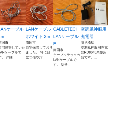
LANケーブル
LANケーブル
CABLETECH
空調風神服用
2m
ホワイト 2m
LANケーブル
充電器
南国市
南国市
明見橋駅
E...
自宅保管していた
自宅保管しており
空調風神服用充電
南国市
LANケーブルで
ました。 特に目
器RD9045未使用
ケーブルテックの
す。 詳細...
立つ傷や汚...
品です。...
LANケーブルで
す。 型番...