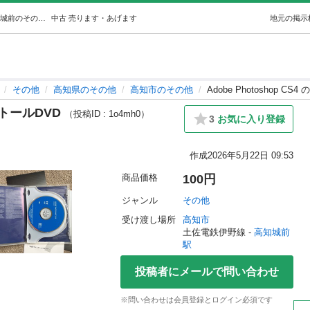
Adobe Photoshop CS4 のインストールDVD (mako) 高知城前のその他の中古あげます・譲ります｜ジモティーで不用品の処分
中古
売ります・あげます
地元の掲示
その他
高知県のその他
高知市のその他
Adobe Photoshop C
ンストールDVD
（投稿ID : 1o4mh0）
3
お気に入り登録
作成
2026年5月22日 09:53
商品価格
100円
ジャンル
その他
受け渡し場所
高知市
土佐電鉄伊野線 - 
高知城前
駅
投稿者にメールで問い合わせ
※問い合わせは会員登録とログイン必須です