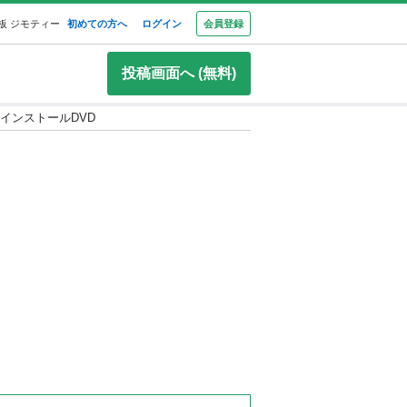
板 ジモティー
初めての方へ
ログイン
会員登録
投稿画面へ (無料)
S4 のインストールDVD