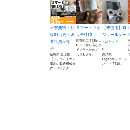
≪寮無料・月
スマートウォ
【未使用】ロ
収31万円・派
ッチGT3
ジクールゲー
知寄町二丁目駅...
遣社員≫電
ムパッド L
USBに差し込むタ
子...
o...
イプだったので、
徳島県 金比羅...
わざわざそ...
高須駅
【リチウムイオン
Logicool G ゲーム
電池の製造機械操
パッド F710...
作・メンテナ...