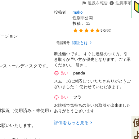
違反を報告
注意事項
投稿者
mako
性別非公開
投稿： 
13
5.0
(
80
)
バージョン

認証とは
電話番号
断捨離中です。 すぐに連絡のつく方、引
き取りが早い方が優先となります、ご了承
ください。 引き...
版）のインストールディスクです。

良い
panda
スムーズに対応していただきありがとうご
ざいました！ 使わせていただきます。


良い
フラ
お陰様で気持ちの良いお取引が出来ました
用状況（使用済み・未使用）
ありがとうございます
評価をもっと見る
願いいたします。
