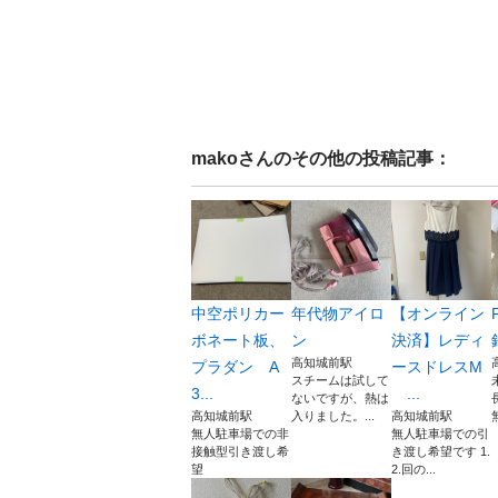
mako
さんのその他の投稿記事：
中空ポリカー
年代物アイロ
【オンライン
ボネート板、
ン
決済】レディ
高知城前駅
プラダン A
ースドレスM
スチームは試して
3...
...
ないですが、熱は
高知城前駅
入りました。...
高知城前駅
無人駐車場での非
無人駐車場での引
接触型引き渡し希
き渡し希望です 1.
望
2.回の...