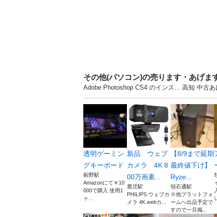
その他(パソコン)の売ります・あげま
Adobe Photoshop CS4 のインス..
透明ゲーミン
新品 ウェブ
【8/9まで延期
グキーボード
カメラ 4K 8
最終値下げ】
薊野駅
00万画素...
Ryze...
Amazonにて￥10
鹿児駅
領石通駅
000で購入 使用1
PHILIPS ウェブカ
※他プラットフォ
ヶ...
メラ 4K webカ...
ームへ出品予定で
すので一旦掲...