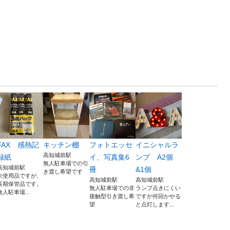
FAX 感熱記
キッチン棚
フォトエッセ
イニシャルラ
高知城前駅
録紙
イ、写真集6
ンプ A2個
無人駐車場での引
高知城前駅
冊
&1個
き渡し希望です
未使用品ですが、
高知城前駅
高知城前駅
長期保管品です。
無人駐車場での非
ランプ点きにくい
無人駐車場...
接触型引き渡し希
ですが何回かやる
望
と点灯します...