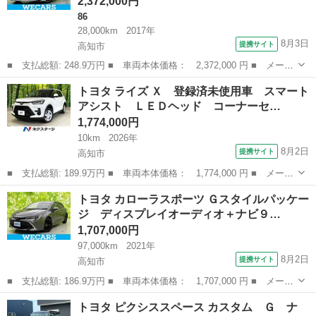
2,372,000円
86
28,000km
2017年
8月3日
提携サイト
高知市
■ 支払総額: 248.9万円 ■ 車両本体価格： 2,372,000 円 ■ メーカ
ー名： トヨタ ■ 車種名： ８６ ■ グレード名： ＧＴ 新品タ
高知
高知市
86
トヨタ ライズ Ｘ 登録済未使用車 スマート
イヤ／モデリスタエアロ／社外 ＳＤナビ／ヘッドランプ ＬＥＤ／
アシスト ＬＥＤヘッド コーナーセ…
Ｂｌｕｅ...
1,774,000円
10km
2026年
8月2日
提携サイト
高知市
■ 支払総額: 189.9万円 ■ 車両本体価格： 1,774,000 円 ■ メーカ
ー名： トヨタ ■ 車種名： ライズ ■ グレード名： Ｘ 登録済
高知
高知市
トヨタ
トヨタ カローラスポーツ Ｇスタイルパッケー
未使用車 スマートアシスト ＬＥＤヘッド コーナーセンサー ス
ジ ディスプレイオーディオ＋ナビ９…
マートキ...
1,707,000円
97,000km
2021年
8月2日
提携サイト
高知市
■ 支払総額: 186.9万円 ■ 車両本体価格： 1,707,000 円 ■ メーカ
ー名： トヨタ ■ 車種名： カローラスポーツ ■ グレード名：
高知
高知市
トヨタ
トヨタ ピクシススペース カスタム Ｇ ナ
Ｇスタイルパッケージ ディスプレイオーディオ＋ナビ９インチ／ト