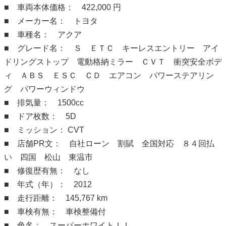
■ 車両本体価格： 422,000 円
■ メーカー名： トヨタ
■ 車種名： アクア
■ グレード名： Ｓ ＥＴＣ キーレスエントリー アイ
ドリングストップ 電動格納ミラー ＣＶＴ 衝突安全ボデ
ィ ＡＢＳ ＥＳＣ ＣＤ エアコン パワーステアリン
グ パワーウィンドウ
■ 排気量： 1500cc
■ ドア枚数： 5D
■ ミッション： CVT
■ 店舗PR文： 自社ローン 割賦 全国対応 ８４回払
い 四国 松山 東温市
■ 修復歴有無： なし
■ 年式（年）： 2012
■ 走行距離： 145,767 km
■ 車検有無： 車検整備付
■ 色名： スーパーホワイトＩＩ