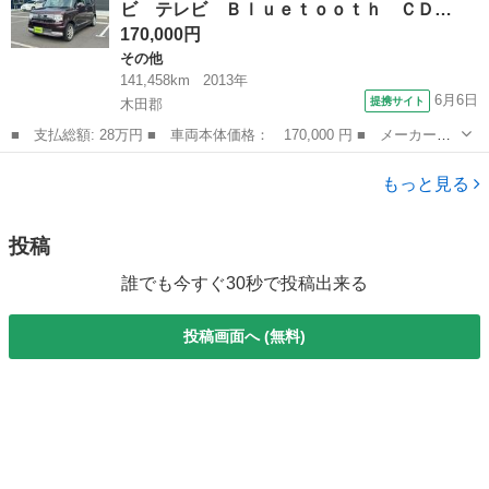
ビ テレビ Ｂｌｕｅｔｏｏｔｈ ＣＤ…
ヨタセー...
170,000円
その他
141,458km
2013年
6月6日
提携サイト
木田郡
■ 支払総額: 28万円 ■ 車両本体価格： 170,000 円 ■ メーカー
名： トヨタ ■ 車種名： ピクシススペース ■ グレード名： カ
香川
木田郡
その他
スタム Ｇ ナビ テレビ Ｂｌｕｅｔｏｏｔｈ ＣＤ ＤＶＤ ス
もっと見る
マートキー 電動...
投稿
誰でも今すぐ30秒で投稿出来る
投稿画面へ (無料)