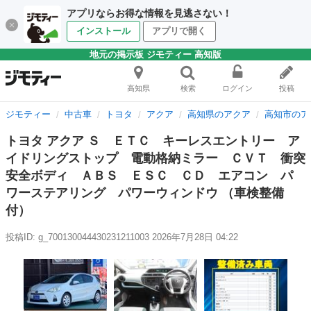
アプリならお得な情報を見逃さない！
インストール
アプリで開く
地元の掲示板 ジモティー 高知版
高知県
検索
ログイン
投稿
ジモティー
中古車
トヨタ
アクア
高知県のアクア
高知市のア
トヨタ アクア Ｓ ＥＴＣ キーレスエントリー ア
イドリングストップ 電動格納ミラー ＣＶＴ 衝突
安全ボディ ＡＢＳ ＥＳＣ ＣＤ エアコン パ
ワーステアリング パワーウィンドウ （車検整備
付）
投稿ID: g_700130044430231211003
2026年7月28日 04:22