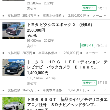
21,288km
2023年
8月3日
提携サイト
高知市
■ 支払総額: 281.6万円 ■ 車両本体価格： 2,680,000 円 ■ メーカ
ー名： トヨタ ■ 車種名： カローラツーリング ■ グレード
高知
高知市
トヨタ
トヨタ ピクシスエポック Ｘ （検9.6）
名： ハイブリッド ダブルバイビー ４ＷＤ ミュージックプレイ
250,000円
ヤー接続可 ...
その他
96,000km
2012年
7月18日
提携サイト
高松市
■ 支払総額: 28万円 ■ 車両本体価格： 250,000 円 ■ メーカー
名： トヨタ ■ 車種名： ピクシスエポック ■ グレード名： Ｘ
香川
高松市
その他
トヨタ Ｃ－ＨＲ Ｇ ＬＥＤエディション テ
■ 排気量： 660cc ■ ドア枚数： 5D ■ ミッション： CVT ■...
レビナビ バックカメラ Ｂｌｕｅｔ…
1,490,000円
105,707km
2018年
8月3日
提携サイト
高知市
■ 支払総額: 169.9万円 ■ 車両本体価格： 1,490,000 円 ■ メーカ
ー名： トヨタ ■ 車種名： Ｃ－ＨＲ ■ グレード名： Ｇ ＬＥ
高知
高知市
トヨタ
トヨタ ８６ ＧＴ 新品タイヤ／モデリスタエ
Ｄエディション テレビナビ バックカメラ Ｂｌｕｅｔｏｏｔｈ
アロ／社外 ＳＤナビ／ヘッドランプ…
シートヒ...