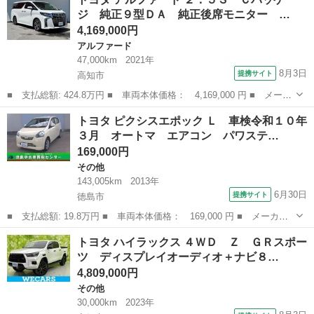
ッドＺ バックカメラ 衝突被害軽減システム ＥＴＣ ドラレコ
ジ 純正９型ＤＡ 純正後席モニター …
両側電動...
4,169,000円
アルファード
47,000km
2021年
8月3日
提携サイト
高知市
■ 支払総額: 424.8万円 ■ 車両本体価格： 4,169,000 円 ■ メーカ
ー名： トヨタ ■ 車種名： アルファード ■ グレード名： ２．
高知
高知市
アルファード
トヨタ ピクシスエポック Ｌ 車検令和１０年
５Ｓ Ｃパッケージ 純正９型ＤＡ 純正後席モニター サンルー
３月 オートマ エアコン パワステ…
フ プリク...
169,000円
その他
143,005km
2013年
6月30日
提携サイト
徳島市
■ 支払総額: 19.8万円 ■ 車両本体価格： 169,000 円 ■ メーカー
名： トヨタ ■ 車種名： ピクシスエポック ■ グレード名：
徳島
徳島市
その他
トヨタ ハイラックス ４ＷＤ Ｚ ＧＲスポー
Ｌ 車検令和１０年３月 オートマ エアコン パワステ パワーウ
ツ ディスプレイオーディオ＋ナビ８…
ィンドウ ■ ...
4,809,000円
その他
30,000km
2023年