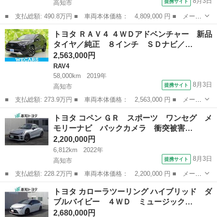
8月3日
提携サイト
高知市
■ 支払総額: 490.8万円 ■ 車両本体価格： 4,809,000 円 ■ メーカ
ー名： トヨタ ■ 車種名： ハイラックス ■ グレード名： ４Ｗ
高知
高知市
その他
トヨタ ＲＡＶ４ ４ＷＤアドベンチャー 新品
Ｄ Ｚ ＧＲスポーツ ディスプレイオーディオ＋ナビ８インチ／衝
タイヤ／純正 ８インチ ＳＤナビ／…
突安全装...
2,563,000円
RAV4
58,000km
2019年
8月3日
提携サイト
高知市
■ 支払総額: 273.9万円 ■ 車両本体価格： 2,563,000 円 ■ メーカ
ー名： トヨタ ■ 車種名： ＲＡＶ４ ■ グレード名： ４ＷＤア
高知
高知市
RAV4
トヨタ コペン ＧＲ スポーツ ワンセグ メ
ドベンチャー 新品タイヤ／純正 ８インチ ＳＤナビ／トヨタセー
モリーナビ バックカメラ 衝突被害…
フティセ...
2,200,000円
6,812km
2022年
8月3日
提携サイト
高知市
■ 支払総額: 228.2万円 ■ 車両本体価格： 2,200,000 円 ■ メーカ
ー名： トヨタ ■ 車種名： コペン ■ グレード名： ＧＲ スポ
高知
高知市
トヨタ
トヨタ カローラツーリング ハイブリッド ダ
ーツ ワンセグ メモリーナビ バックカメラ 衝突被害軽減システ
ブルバイビー ４ＷＤ ミュージック…
ム ＥＴ...
2,680,000円