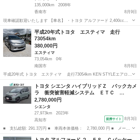
135,000km
2008年
香南市
8月9日
現車確認歓迎いたします 【車名】 ・トヨタ アルファード 2,400cc
2WD 【年式】 ・平成20年8月 【グレード】 ・240G 7人乗り 【ボディ
高知
香南市
アルファード
平成20年式トヨタ エスティマ 走行
カラー】 ・シルバーメタリック 【走行距離】 ・135,...
73054km
380,000円
エスティマ
73,054km
0年
南国市
8月8日
平成20年式 トヨタ エスティマ 走行73054km KEN STYLEエアロ
カロッツェリア フルセグナビ Bluetooth バックカメラ DVD 前後ド
高知
南国市
エスティマ
ドラレコ
トヨタ シエンタ ハイブリッドＺ バックカメ
ラレコ ETC付いてます。 片側オートスライドドア スマート...
ラ 衝突被害軽減システム ＥＴＣ …
2,780,000円
シエンタ
27,973km
2023年
8月3日
提携サイト
高知市
■ 支払総額: 291.3万円 ■ 車両本体価格： 2,780,000 円 ■ メーカ
ー名： トヨタ ■ 車種名： シエンタ ■ グレード名： ハイブリ
高知
高知市
シエンタ
トヨタ アルファード ２．５Ｓ Ｃパッケー