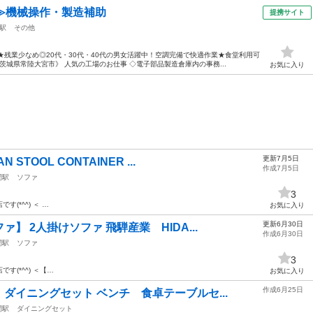
≫機械操作・製造補助
提携サイト
駅
その他
★残業少なめ◎20代・30代・40代の男女活躍中！空調完備で快適作業★食堂利用可
城県常陸大宮市》 人気の工場のお仕事 ◇電子部品製造倉庫内の事務...
お気に入り
更新7月5日
TOOL CONTAINER ...
作成7月5日
間駅
ソファ
3
店です(*^^) ＜ …
お気に入り
更新6月30日
】 2人掛けソファ 飛騨産業 HIDA...
作成6月30日
間駅
ソファ
3
店です(*^^) ＜【…
お気に入り
作成6月25日
ダイニングセット ベンチ 食卓テーブルセ...
間駅
ダイニングセット