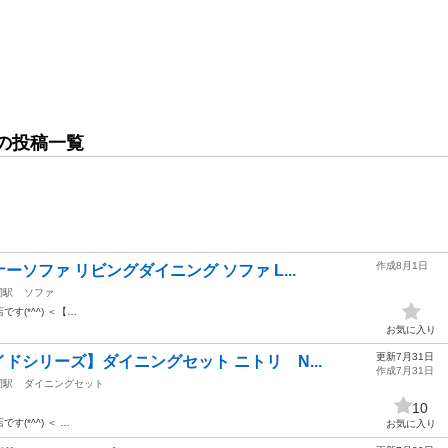
の投稿一覧
作成8月1日
ソファ リビングダイニング ソファ L...
間駅
ソファ
店です(*^^) ＜【…
お気に入り
更新7月31日
ドシリーズ】ダイニングセット ニトリ N...
作成7月31日
間駅
ダイニングセット
10
店です(*^^) ＜ …
お気に入り