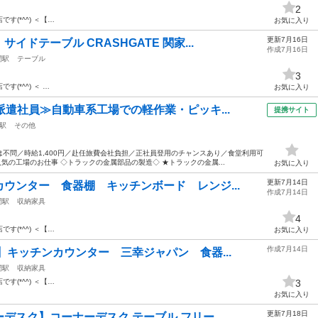
2
店です(*^^) ＜【…
お気に入り
更新7月16日
ドテーブル CRASHGATE 関家...
作成7月16日
間駅
テーブル
3
店です(*^^) ＜ …
お気に入り
派遣社員≫自動車系工場での軽作業・ピッキ...
提携サイト
駅
その他
不問／時給1,400円／赴任旅費会社負担／正社員登用のチャンスあり／食堂利用可
気の工場のお仕事 ◇トラックの金属部品の製造◇ ★トラックの金属...
お気に入り
更新7月14日
ウンター 食器棚 キッチンボード レンジ...
作成7月14日
間駅
収納家具
4
店です(*^^) ＜【…
お気に入り
作成7月14日
】キッチンカウンター 三幸ジャパン 食器...
間駅
収納家具
店です(*^^) ＜【…
3
お気に入り
更新7月18日
スク】コーナーデスク テーブル フリー...