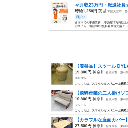
≪月収23万円・派遣社員
時給1,250円
茨城
常陸大宮市
静
日払い
倉庫内での事務業務！月収例22万円以上
◎マイカー通勤OK◎無料駐車場完備！《茨
【廃盤品】スツール DYLAN S
19,800円
神奈川
相模原市
東林
DULTON
こんにちは、
スマイルカンパニー上鶴間
【飛騨産業の二人掛けソファ
19,800円
神奈川
相模原市
東林
フレーム
こんにちは、
スマイルカンパニー上鶴間
【カラフルな座面カバー】
27,500円
神奈川
相模原市
東林