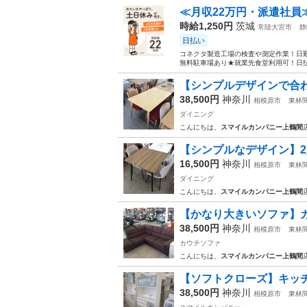
≪月収22万円・派遣社員
時給1,250円
茨城
常陸大宮市
静
日払い
コネクタ製造工場の検査や測定作業！日勤
無料駐車場あり★就業先食堂利用可！日払
【シンプルデザインで合わ
38,500円
神奈川
相模原市
東林
ダイニング
こんにちは、
スマイルカンパニー上鶴間
【シンプルなデザイン】2
16,500円
神奈川
相模原市
東林
ダイニング
こんにちは、
スマイルカンパニー上鶴間
【かなり大きいソファ】カウ
38,500円
神奈川
相模原市
東林
カウチソファ
こんにちは、
スマイルカンパニー上鶴間
【ソフトクローズ】キッチン
38,500円
神奈川
相模原市
東林