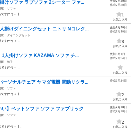
更新7月30日
けソファ ラブソファ 2シーター ファ...
作成7月30日
間駅
ソファ
店です(*^^) ＜【…
1
お気に入り
更新7月30日
掛けダイニングセット ニトリ Nコレク...
作成7月30日
間駅
ダイニングセット
店です(*^^) ＜ …
8
お気に入り
更新8月1日
掛けソファ KAZAMA ソファ チ...
作成7月24日
間駅
椅子
店です(*^^) ＜ …
お気に入り
作成7月24日
ーソナルチェア ヤマダ電機 電動リクラ...
間駅
ソファ
店です(*^^) ＜【…
2
お気に入り
更新7月18日
】ベットソファ ソファ ファブリック...
作成7月18日
間駅
ソファ
2
店です(*^^) ＜【…
お気に入り