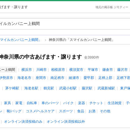
げます・譲ります
地元の掲示板 ジモティー
スマイルカンパニー上鶴間」
神奈川県の「スマイルカンパニー上鶴間」
神奈川県の中古あげます・譲ります
全3990件
ニー上鶴間
横浜市
川崎市
相模原市
横須賀市
平塚市
鎌倉市
藤沢市
伊勢原市
海老名市
座間市
南足柄市
綾瀬市
愛甲郡
足柄上郡
足柄下
茅ケ崎駅
海老名駅
鶴見駅
武蔵小杉駅
藤沢駅
武蔵新城駅
東戸
家具
家電
自転車
車のパーツ
バイク
楽器
チケット
生活雑貨
子
ン
靴/バッグ
コスメ/ヘルスケア
スポーツ
食品
お酒
その他
オンライン決済投稿のみ
オンライン決済投稿以外