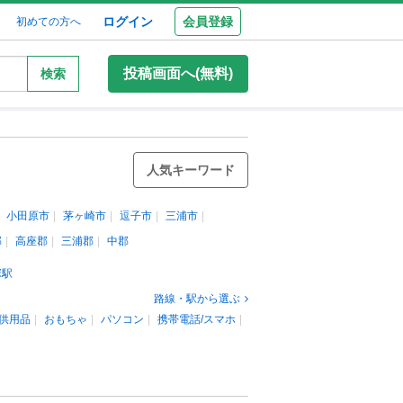
ログイン
会員登録
初めての方へ
投稿画面へ(無料)
検索
人気キーワード
小田原市
茅ヶ崎市
逗子市
三浦市
郡
高座郡
三浦郡
中郡
塚駅
路線・駅から選ぶ
供用品
おもちゃ
パソコン
携帯電話/スマホ