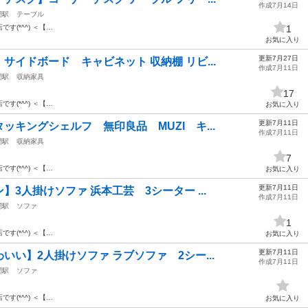
作成7月14日
間駅
テーブル
店です(*^^) ＜【…
1
お気に入り
更新7月27日
イドボード キャビネット 収納棚 リビ...
作成7月11日
間駅
収納家具
17
店です(*^^) ＜【…
お気に入り
更新7月11日
キングシェルフ 無印良品 MUZI キ...
作成7月11日
間駅
収納家具
7
店です(*^^) ＜【…
お気に入り
更新7月11日
3人掛けソファ 浜本工芸 3シーター ...
作成7月11日
間駅
ソファ
1
店です(*^^) ＜【…
お気に入り
更新7月11日
い】2人掛けソファ ラブソファ 2シー...
作成7月11日
間駅
ソファ
店です(*^^) ＜【…
お気に入り