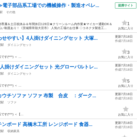
≫電子部品系工場での機械操作・製造オペレ...
提携サイト
駅
その他
1
専属＆土日祝休み＆年間休日128日★クリーンルーム内作業★マイカー通勤OK＆
い制度あり！《茨城県常陸大宮市》 人気の工場のお仕事 ◇コネクタ製造工...
お気に入り
更新7月18日
せやすい】4人掛けダイニングセット 大塚...
作成7月18日
間駅
ダイニングセット
3
店です(*^^) ＜ …
お気に入り
更新7月18日
人掛けダイニングセット 光グローバルトレ...
作成7月18日
間駅
ダイニングセット
5
店です(*^^) ＜ …
お気に入り
更新7月18日
チソファ ソファ 布製 合皮 ：ダーク...
作成7月18日
間駅
ソファ
店です(*^^) ＜【…
お気に入り
更新7月18日
ボード 高橋木工所 レンジボード 食器...
作成7月18日
間駅
収納家具