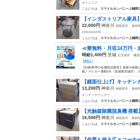
ダイニング
こんにちは、
スマイルカンパニー上鶴間
【インダストリアル家具】サイ
22,000円
神奈川
相模原市
東林
CRASHGATE
こんにちは、
スマイルカンパニー上鶴間
≪寮無料・月収34万円・
時給1,400円
茨城
北茨城市
磯原
日払い
【自動車用の金属部品製造】資格や経験は
能／マイカー通勤OK《茨城県茨城市》 人
【鏡面仕上げ】キッチンカ
13,200円
神奈川
相模原市
東林
キッチンカウンター
こんにちは、
スマイルカンパニー上鶴間
【光触媒除菌脱臭機 搭載
16,500円
神奈川
相模原市
東林
こんにちは、
スマイルカンパニー上鶴間
【作業も捗る広々コーナーデ