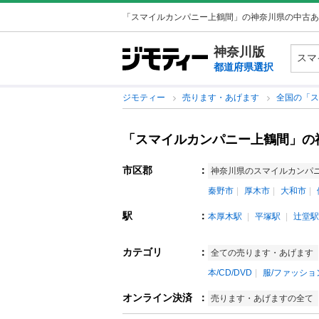
「スマイルカンパニー上鶴間」の神奈川県の中古あ
神奈川版
都道府県選択
ジモティー
売ります・あげます
全国の「
「スマイルカンパニー上鶴間」の
市区郡
：
神奈川県のスマイルカンパ
秦野市
厚木市
大和市
駅
：
本厚木駅
平塚駅
辻堂駅
カテゴリ
：
全ての売ります・あげます
本/CD/DVD
服/ファッショ
オンライン決済
：
売ります・あげますの全て